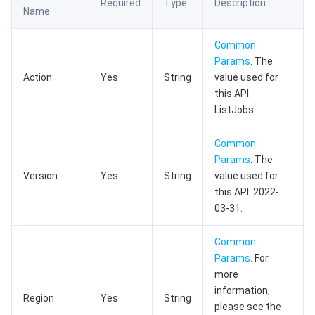
Required
Type
Description
Name
数据安全
游戏数据库 TcaplusDB
数据库专家服务
私有网络
Common
业务安全
云数据库 Tendis
数据库智能管家 DBbrain
负载均衡
数据安全治理中心
Params
. The
Action
Yes
String
value used for
安全服务
时序数据库 CTSDB
数据库管理中心
网关负载均衡
密钥管理系统
验证码
this API:
ListJobs.
云安全
专线接入
凭据管理系统
文本内容安全
渗透测试服务
Common
Params
. The
应用安全
云联网
堡垒机
图片内容安全
安全服务平台
云防火墙
Version
Yes
String
value used for
this API: 2022-
域名与网站
弹性网卡
数据安全审计
音频内容安全
Web 应用防火墙
移动应用安全
03-31.
企业应用
NAT 网关
视频内容安全
主机安全
安全凭证服务
域名注册
Common
Params
. For
办公协同
对等连接
账号风控平台
容器安全服务
SSL 证书
腾讯微卡
more
information,
Region
Yes
String
大数据
网络流日志
风险识别 RCE
云安全中心
私有域解析 Private DNS
腾讯电子签
please see the