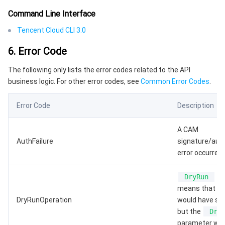
Command Line Interface
Tencent Cloud CLI 3.0
6. Error Code
The following only lists the error codes related to the API
business logic. For other error codes, see
Common Error Codes
.
Error Code
Description
A CAM
AuthFailure
signature/aut
error occurred.
DryRun
Ope
means that th
DryRunOperation
would have su
but the
Dry
parameter was