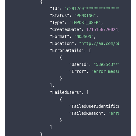
            {

云顾问 - 混沌演练
云顾问-Tencent RTC 云助手
控制台相关
"Id"
: 
"c29f2c0f****************405e
"Status"
: 
"PENDING"
,

地域管理系统
云压测
费用中心
"Type"
: 
"IMPORT_USER"
,

"CreatedDate"
: 
1715156770024
,

配额中心
认证信息
"Format"
: 
"NDJSON"
,

"Location"
: 
"http://aa.com/bb.csv"
,

"ErrorDetails"
: [

资源中心
政策与规范
                    {

"UserId"
: 
"53e25c3*********
第三方
"Error"
: 
"error message"
                    }

服务计划
                ],

"FailedUsers"
: [

腾讯云培训认证
                    {

"FailedUserIdentification"
:
"FailedReason"
: 
"error reas
合作伙伴支持计划
                    }

                ]

            }
