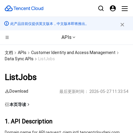
此产品目前仅提供英文版本，中文版本即将推出。
APIs
计算
文档
APIs
Customer Identity and Access Management
Data Sync APIs
ListJobs
CDN与边缘平台
云服务器
ListJobs
边缘计算
轻量应用服务器
边缘安全加速平台 EO
Download
最后更新时间：
2026-05-27 11:33:54
高性能计算
裸金属云服务器
内容分发网络 CDN
边缘计算机器
本页导读
容器
GPU 云服务器
全站加速网络
批量计算
1. API Description
1. API Description
分布式云
专用宿主机
DDoS 防护
高性能计算集群
容器服务
2. Input Parameters
Domain name for API request: ciam.intl.tencentcloudapi.com.