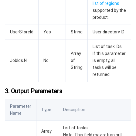
list of regions
supported by the
AI 基础产品
Anycast 公网加速
游戏安全
漏洞扫描服务
移动解析 HTTPDNS
腾讯会议
弹性 MapReduce
product.
AI 应用产品
共享带宽包
防火墙管理
DNSPod
腾讯乐享
Elasticsearch Service
人脸识别
UserStoreId
Yes
String
User directory ID
AI 平台产品
VPN 连接
云解析 DNS
腾讯云企业网盘
流计算 Oceanus
语音合成
腾讯云智能数智人
List of task IDs.
Array
If this parameter
腾讯大模型
私有连接
数据湖计算
语音识别
人脸核身
腾讯云大模型训推平台TI-ONE
JobIds.N
No
of
is empty, all
String
tasks will be
物联网
弹性公网 IP
腾讯云数据仓库 TCHouse-C
机器翻译
智能音乐平台
腾讯云智能体开发平台
returned.
消息队列
全球应用加速
腾讯云数据仓库 TCHouse-D
文字识别
知识引擎原子能力
物联网通信
3. Output Parameters
通信服务
腾讯云数据仓库 TCHouse-P
人脸融合
大模型图像创作引擎
消息队列 CKafka 版
Parameter
Type
Description
Name
实时互动
数据开发治理平台 WeData
大模型视频创作引擎
消息队列 RocketMQ 版
短信
List of tasks
Array
视频服务
腾讯云 BI
腾讯混元生3D
消息队列 RabbitMQ 版
移动推送
即时通信 IM
Note: This field may return null,