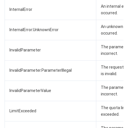
An internal err
InternalError
occurred.
An unknown er
InternalError.UnknownError
occurred.
The parameter
InvalidParameter
incorrect.
The request p
InvalidParameter.ParameterIllegal
is invalid.
The parameter 
InvalidParameterValue
incorrect.
The quota limit
LimitExceeded
exceeded.