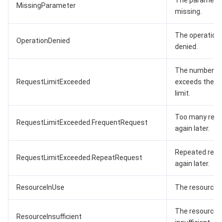
The parameter
MissingParameter
missing.
The operation
OperationDenied
denied.
The number of
RequestLimitExceeded
exceeds the f
limit.
Too many requ
RequestLimitExceeded.FrequentRequest
again later.
Repeated requ
RequestLimitExceeded.RepeatRequest
again later.
ResourceInUse
The resource is
The resource i
ResourceInsufficient