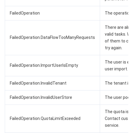
FailedOperation
The operation f
There are alre
valid tasks. Wa
FailedOperation.DataFlowTooManyRequests
of them to co
try again.
The user is em
FailedOperation.ImportUserIsEmpty
user import.
FailedOperation.InvalidTenant
The tenant is i
FailedOperation.InvalidUserStore
The user pool is
The quota is e
FailedOperation.QuotaLimitExceeded
Contact cust
service.