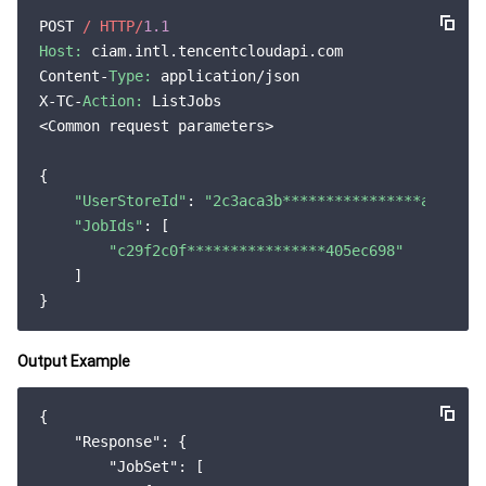
监控与运维
智能预问诊
智能顾问
云原生构建
云开发 CloudBase
POST 
/ HTTP/
1.1
Host:
 ciam.intl.tencentcloudapi.com

API 与工具
标签
腾讯云代码助手
腾讯云可观测平台
Content-
Type:
 application/json

X-TC-
Action:
 ListJobs

软件产品公告专区
云资源自动化 for Terraform
腾讯云代码分析
应用性能监控
云迁移
<Common request parameters>

专有云软件
访问管理
腾讯云超级应用服务
前端性能监控
云 API
软件产品生命周期公告
{

"UserStoreId"
: 
"2c3aca3b****************a7efe88
"JobIds"
: [

腾讯云数据库
操作审计
云拨测
腾讯云命令行工具
腾讯专有云企业版 TCE
"c29f2c0f****************405ec698"
    ]

其他文档
配置审计
Prometheus 监控服务
腾讯专有云PaaS平台 TCS
TDSQL
大数据
集团账号管理
Grafana 可视化服务
渠道合作伙伴
Output Example
操作系统
控制中心
事件总线
账号相关
大数据处理套件 TBDS
{

"Response"
: {

身份识别平台
腾讯云健康看板
消息中心
TencentOS Server
"JobSet"
: [
