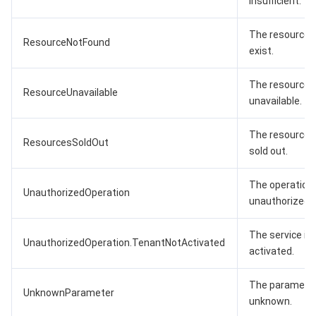
insufficient.
The resource 
ResourceNotFound
exist.
The resource i
ResourceUnavailable
unavailable.
The resources
ResourcesSoldOut
sold out.
The operation 
UnauthorizedOperation
unauthorized.
The service is 
UnauthorizedOperation.TenantNotActivated
activated.
The parameter
UnknownParameter
unknown.