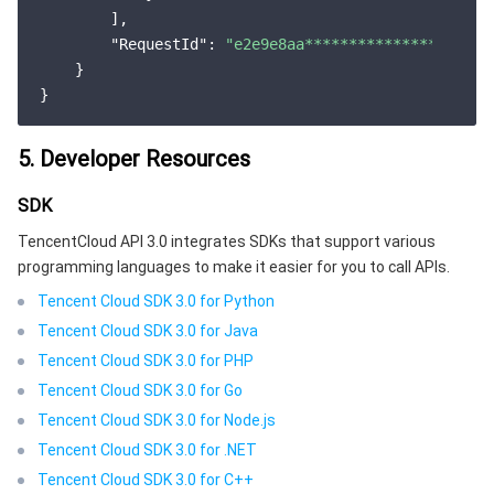
        ],

"RequestId"
: 
"e2e9e8aa********************9
    }

5. Developer Resources
SDK
TencentCloud API 3.0 integrates SDKs that support various
programming languages to make it easier for you to call APIs.
Tencent Cloud SDK 3.0 for Python
Tencent Cloud SDK 3.0 for Java
Tencent Cloud SDK 3.0 for PHP
Tencent Cloud SDK 3.0 for Go
Tencent Cloud SDK 3.0 for Node.js
Tencent Cloud SDK 3.0 for .NET
Tencent Cloud SDK 3.0 for C++