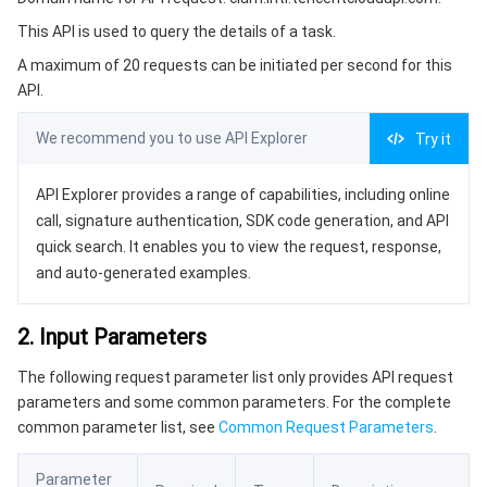
3. Output Parameters
微服务
弹性伸缩
安全加速 SCDN
服务网格
本地专用集群
This API is used to query the details of a task.
4. Example
A maximum of 20 requests can be initiated per second for this
Serverless
自动化助手
多网聚合加速（腾讯云聚通）
容器镜像服务
边缘可用区
弹性微服务
Example1 Querying the details of a task
API.
5. Developer Resources
基础存储服务
云原生分布式云中心
专属可用区
API 网关
云函数
We recommend you to use API Explorer
Try it
SDK
存储数据服务
注册配置治理
对象存储
Command Line Interface
API Explorer provides a range of capabilities, including online
call, signature authentication, SDK code generation, and API
6. Error Code
关系型数据库
文件存储
日志服务
quick search. It enables you to view the request, response,
and auto-generated examples.
关系型数据库TDSQL
云硬盘
数据万象
云数据库 MySQL
2. Input Parameters
NoSQL 数据库
云 HDFS
智能媒资托管
云数据库 MariaDB
TDSQL-C MySQL 版
The following request parameter list only provides API request
parameters and some common parameters. For the complete
数据库 SaaS 服务
数据加速器 GooseFS
云数据库 PostgreSQL
TDSQL MySQL 版
腾讯云分布式缓存数据库（兼容 Redis）
common parameter list, see
Common Request Parameters
.
网络
云数据库 SQL Server
TDSQL Boundless
云数据库 MongoDB
数据传输服务
Parameter