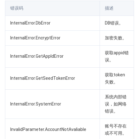
错误码
描述
InternalError.DbError
DB错误。
InternalError.EncryptError
加密失败。
获取appid错
InternalError.GetAppIdError
误。
获取token
InternalError.GetSeedTokenError
失败。
系统内部错
InternalError.SystemError
误，如网络
错误。
账号不存在
InvalidParameter.AccountNotAvaliable
或不可用。