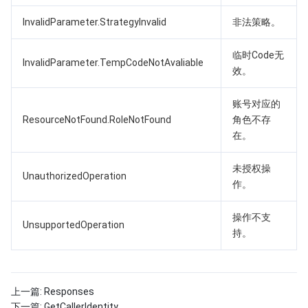
InvalidParameter.StrategyInvalid
非法策略。
临时Code无
InvalidParameter.TempCodeNotAvaliable
效。
账号对应的
ResourceNotFound.RoleNotFound
角色不存
在。
未授权操
UnauthorizedOperation
作。
操作不支
UnsupportedOperation
持。
上一篇:
Responses
下一篇:
GetCallerIdentity