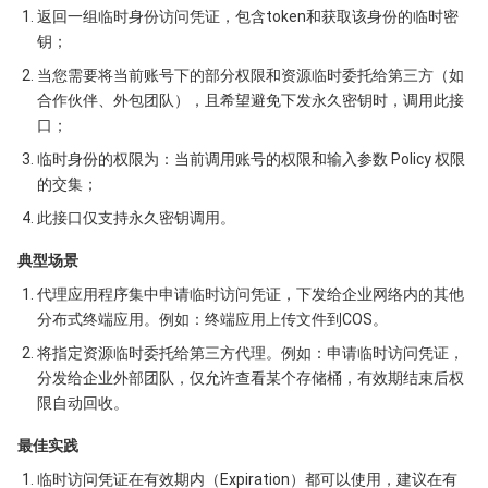
返回一组临时身份访问凭证，包含token和获取该身份的临时密
Serverless
弹性伸缩
容器镜像服务
边缘可用区
弹性微服务
示例1 获取临时访问凭证
钥；
5. 开发者资源
当您需要将当前账号下的部分权限和资源临时委托给第三方（如
基础存储服务
自动化助手
云原生分布式云中心
专属可用区
注册配置治理
云函数
SDK
合作伙伴、外包团队），且希望避免下发永久密钥时，调用此接
口；
存储数据服务
API 网关
对象存储
命令行工具
临时身份的权限为：当前调用账号的权限和输入参数 Policy 权限
6. 错误码
的交集；
关系型数据库
文件存储
日志服务
此接口仅支持永久密钥调用。
关系型数据库TDSQL
云硬盘
数据万象
云数据库 MySQL
典型场景
代理应用程序集中申请临时访问凭证，下发给企业网络内的其他
NoSQL 数据库
云 HDFS
智能媒资托管
云数据库 MariaDB
TDSQL-C MySQL 版
分布式终端应用。例如：终端应用上传文件到COS。
将指定资源临时委托给第三方代理。例如：申请临时访问凭证，
数据库 SaaS 服务
数据加速器 GooseFS
云数据库 PostgreSQL
TDSQL MySQL 版
腾讯云分布式缓存数据库（兼容 Redis）
分发给企业外部团队，仅允许查看某个存储桶，有效期结束后权
限自动回收。
网络
云数据库 SQL Server
TDSQL Boundless
云数据库 MongoDB
数据传输服务
最佳实践
数据安全
游戏数据库 TcaplusDB
数据库专家服务
私有网络
临时访问凭证在有效期内（Expiration）都可以使用，建议在有