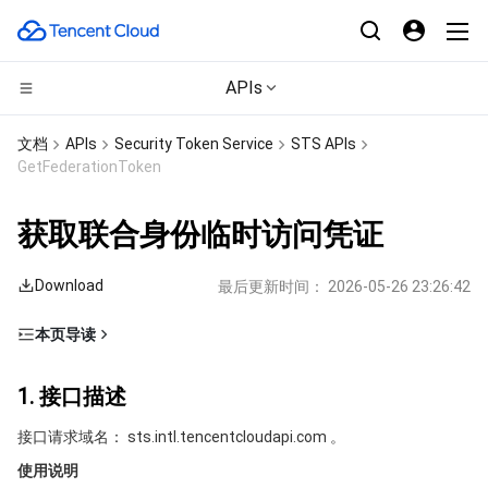
APIs
CDN与边缘平台
文档
APIs
Security Token Service
STS APIs
GetFederationToken
计算
边缘安全加速平台 EO
获取联合身份临时访问凭证
边缘计算
内容分发网络 CDN
云服务器
Download
最后更新时间：
2026-05-26 23:26:42
高性能计算
全站加速网络
轻量应用服务器
边缘计算机器
本页导读
容器
DDoS 防护
裸金属云服务器
批量计算
1. 接口描述
1. 接口描述
分布式云
安全加速 SCDN
GPU 云服务器
高性能计算集群
容器服务
2. 输入参数
接口请求域名： sts.intl.tencentcloudapi.com 。
3. 输出参数
微服务
多网聚合加速（腾讯云聚通）
专用宿主机
服务网格
本地专用集群
使用说明
4. 示例