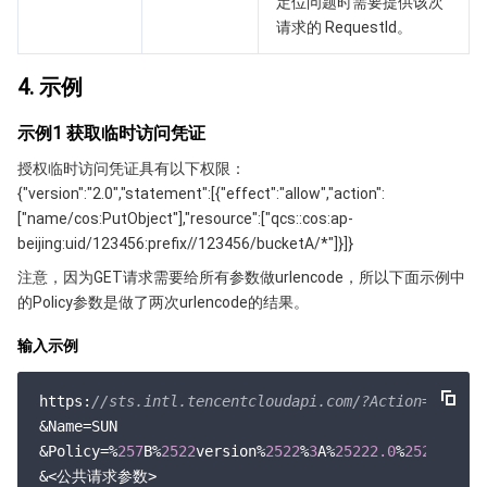
定位问题时需要提供该次
地域管理系统
云压测
控制台相关
请求的 RequestId。
配额中心
费用中心
4. 示例
示例1 获取临时访问凭证
资源中心
认证信息
授权临时访问凭证具有以下权限：
政策与规范
{"version":"2.0","statement":[{"effect":"allow","action":
["name/cos:PutObject"],"resource":["qcs::cos:ap-
beijing:uid/123456:prefix//123456/bucketA/*"]}]}
第三方
注意，因为GET请求需要给所有参数做urlencode，所以下面示例中
的Policy参数是做了两次urlencode的结果。
服务计划
输入示例
腾讯云培训认证
https:
//sts.intl.tencentcloudapi.com/?Action=GetFed
合作伙伴支持计划
&Name=SUN

&Policy=%
257
B%
2522
version%
2522
%
3
A%
25222.0
%
2522
%
2
C%
2