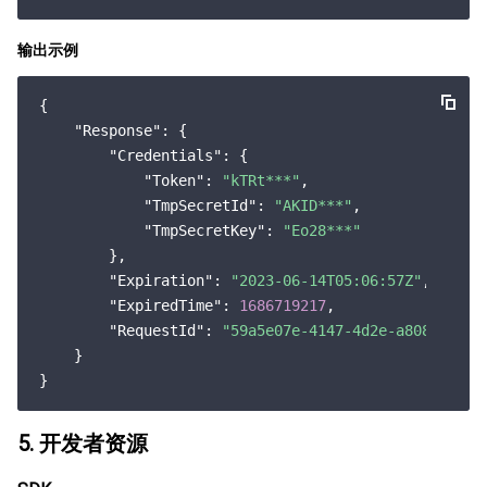
输出示例
{

"Response"
: {

"Credentials"
: {

"Token"
: 
"kTRt***"
,

"TmpSecretId"
: 
"AKID***"
,

"TmpSecretKey"
: 
"Eo28***"
        },

"Expiration"
: 
"2023-06-14T05:06:57Z"
,

"ExpiredTime"
: 
1686719217
,

"RequestId"
: 
"59a5e07e-4147-4d2e-a808-dca76
    }

5. 开发者资源