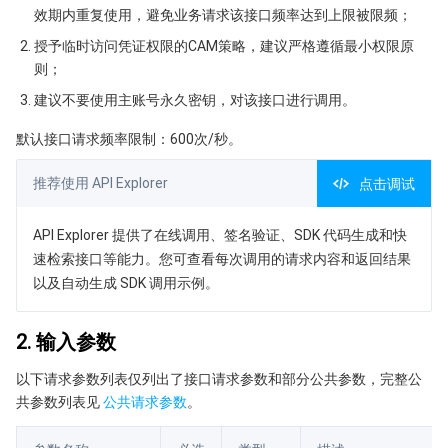
效期内重复使用，避免业务请求该接口频率达到上限被限频；
业务安全
云数据库 Tendis
数据库智能管家 DBbrain
负载均衡
数据安全治理中心
授予临时访问凭证权限的CAM策略，建议严格遵循最小权限原
则；
安全服务
时序数据库 CTSDB
数据库管理中心
网关负载均衡
密钥管理系统
验证码
建议不要使用主账号永久密钥，对该接口进行调用。
云安全
专线接入
凭据管理系统
文本内容安全
渗透测试服务
默认接口请求频率限制：600次/秒。
推荐使用 API Explorer
应用安全
云联网
堡垒机
图片内容安全
安全服务平台
云防火墙
点击调试
域名与网站
API Explorer 提供了在线调用、签名验证、SDK 代码生成和快
弹性网卡
数据安全审计
音频内容安全
Web 应用防火墙
移动应用安全
速检索接口等能力。您可查看每次调用的请求内容和返回结果
以及自动生成 SDK 调用示例。
企业应用
NAT 网关
视频内容安全
主机安全
安全凭证服务
域名注册
办公协同
对等连接
账号风控平台
容器安全服务
SSL 证书
腾讯微卡
2. 输入参数
以下请求参数列表仅列出了接口请求参数和部分公共参数，完整公
大数据
网络流日志
风险识别 RCE
云安全中心
私有域解析 Private DNS
腾讯电子签
共参数列表见
公共请求参数
。
AI 基础产品
Anycast 公网加速
游戏安全
漏洞扫描服务
移动解析 HTTPDNS
腾讯会议
弹性 MapReduce