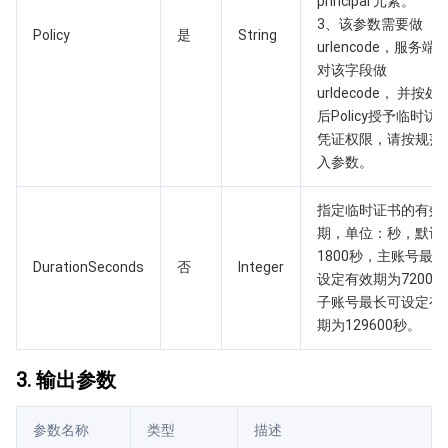
principal 元素。
媒体点播
多模态智能数据湖 TCLake
腾讯混元大模型
消息队列 Pulsar 版
邮件推送
实时音视频
媒体直播
3、该参数需要做
Policy
是
String
urlencode，服务端
媒体处理
大模型服务平台 TokenHub
消息队列 MQTT 版
实时互动-教育版
媒体包装
直播录制
对该字段做
urldecode， 并按处
视频终端SDK
消息队列 CMQ 版
实时互动-工业能源版
媒体传输
媒体处理
后Policy授予临时访
凭证权限，请按规范
教育服务
消息队列 CMQ
游戏多媒体引擎
云直播
应用云渲染
直播 SDK
入参数。
医疗服务
云联络中心
云点播
云桌面
短视频 SDK
互动白板
指定临时证书的有效
期，单位：秒，默认
1800秒，主账号最
云资源管理
腾讯特效 SDK
腾讯健康组学平台
DurationSeconds
否
Integer
设定有效期为7200
子账号最长可设定有
开发者工具
数智医疗影像平台
API
期为129600秒。
Low Code
智能导诊
SDK
云市场
3. 输出参数
监控与运维
智能预问诊
智能顾问
云原生构建
云开发 CloudBase
参数名称
类型
描述