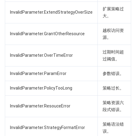
扩展策略过
InvalidParameter.ExtendStrategyOverSize
大。
越权访问资
InvalidParameter.GrantOtherResource
源。
过期时间超
InvalidParameter.OverTimeError
过阈值。
InvalidParameter.ParamError
参数错误。
InvalidParameter.PolicyTooLong
策略过长。
策略资源六
InvalidParameter.ResouceError
段式错误。
策略语法错
InvalidParameter.StrategyFormatError
误。