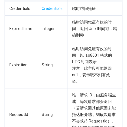
API 与工具
标签
腾讯云代码助手
腾讯云可观测平台
Credentials
Credentials
临时访问凭证
软件产品公告专区
云资源自动化 for Terraform
腾讯云代码分析
应用性能监控
云迁移
临时访问凭证有效的时
ExpiredTime
Integer
间，返回 Unix 时间戳，精
专有云软件
访问管理
腾讯云超级应用服务
前端性能监控
云 API
软件产品生命周期公告
确到秒
腾讯云数据库
操作审计
云拨测
腾讯云命令行工具
腾讯专有云企业版 TCE
临时访问凭证有效的时
间，以 iso8601 格式的
大数据
配置审计
Prometheus 监控服务
腾讯专有云PaaS平台 TCS
TDSQL
UTC 时间表示
Expiration
String
注意：此字段可能返回
null，表示取不到有效
其他文档
集团账号管理
Grafana 可视化服务
大数据处理套件 TBDS
值。
操作系统
控制中心
事件总线
渠道合作伙伴
唯一请求 ID，由服务端生
成，每次请求都会返回
身份识别平台
腾讯云健康看板
账号相关
TencentOS Server
（若请求因其他原因未能
RequestId
String
抵达服务端，则该次请求
云顾问 - 混沌演练
云顾问-Tencent RTC 云助手
消息中心
不会获得 RequestId）。