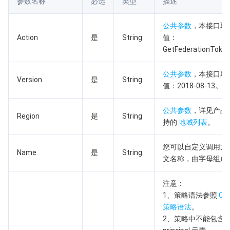
参数名称
必选
类型
描述
AI 应用产品
共享带宽包
防火墙管理
DNSPod
腾讯乐享
Elasticsearch Service
人脸识别
公共参数
，本接口取
Action
是
String
值：
AI 平台产品
VPN 连接
云解析 DNS
腾讯云企业网盘
流计算 Oceanus
语音合成
腾讯云智能数智人
GetFederationToke
腾讯大模型
私有连接
数据湖计算
语音识别
人脸核身
腾讯云大模型训推平台TI-ONE
公共参数
，本接口取
Version
是
String
值：2018-08-13。
物联网
弹性公网 IP
腾讯云数据仓库 TCHouse-C
机器翻译
智能音乐平台
腾讯云智能体开发平台
公共参数
，详见产品
Region
是
String
持的
地域列表
。
消息队列
全球应用加速
腾讯云数据仓库 TCHouse-D
文字识别
知识引擎原子能力
物联网通信
您可以自定义调用方
通信服务
Name
腾讯云数据仓库 TCHouse-P
人脸融合
大模型图像创作引擎
消息队列 CKafka 版
是
String
文名称，由字母组成
实时互动
数据开发治理平台 WeData
大模型视频创作引擎
消息队列 RocketMQ 版
短信
注意：
1、策略语法参照
CA
视频服务
腾讯云 BI
腾讯混元生3D
消息队列 RabbitMQ 版
移动推送
即时通信 IM
策略语法
。
2、策略中不能包含