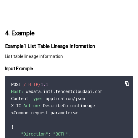
云顾问 - 混沌演练
云顾问-Tencent RTC 云助手
控制台相关
地域管理系统
云压测
费用中心
4. Example
配额中心
认证信息
Example1 List Table Lineage Information
资源中心
政策与规范
List table lineage information
第三方
Input Example
服务计划
POST 
/ HTTP/
1.1
Host:
 wedata.intl.tencentcloudapi.com

Content-
Type:
 application/json

腾讯云培训认证
X-TC-
Action:
 DescribeColumnLineage

<Common request parameters>

合作伙伴支持计划
{

"Direction"
: 
"BOTH"
,
