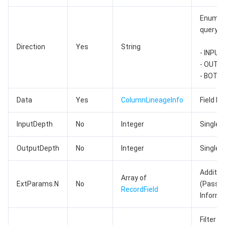
AI 基础产品
Anycast 公网加速
游戏安全
漏洞扫描服务
移动解析 HTTPDNS
腾讯会议
弹性 MapReduce
Enumera
query di
AI 应用产品
共享带宽包
防火墙管理
DNSPod
腾讯乐享
Elasticsearch Service
人脸识别
Direction
Yes
String
- INPUT
- OUTP
AI 平台产品
VPN 连接
云解析 DNS
腾讯云企业网盘
流计算 Oceanus
语音合成
腾讯云智能数智人
- BOTH
腾讯大模型
私有连接
数据湖计算
语音识别
人脸核身
腾讯云大模型训推平台TI-ONE
Data
Yes
ColumnLineageInfo
Field I
物联网
弹性公网 IP
腾讯云数据仓库 TCHouse-C
机器翻译
智能音乐平台
腾讯云智能体开发平台
InputDepth
No
Integer
Single 
消息队列
全球应用加速
腾讯云数据仓库 TCHouse-D
文字识别
知识引擎原子能力
物联网通信
OutputDepth
No
Integer
Single 
通信服务
腾讯云数据仓库 TCHouse-P
人脸融合
大模型图像创作引擎
消息队列 CKafka 版
Additio
Array of
ExtParams.N
No
(Pass C
RecordField
Informa
实时互动
数据开发治理平台 WeData
大模型视频创作引擎
消息队列 RocketMQ 版
短信
Filter 
视频服务
腾讯云 BI
腾讯混元生3D
消息队列 RabbitMQ 版
移动推送
即时通信 IM