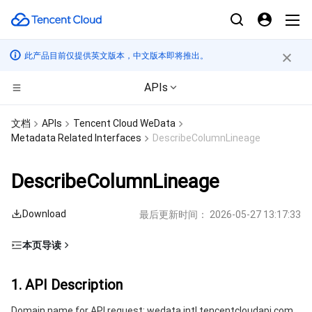
此产品目前仅提供英文版本，中文版本即将推出。
APIs
CDN与边缘平台
文档
APIs
Tencent Cloud WeData
Metadata Related Interfaces
DescribeColumnLineage
计算
边缘安全加速平台 EO
DescribeColumnLineage
高性能计算
内容分发网络 CDN
云服务器
Download
最后更新时间：
2026-05-27 13:17:33
边缘计算
全站加速网络
轻量应用服务器
批量计算
本页导读
容器
DDoS 防护
裸金属云服务器
高性能计算集群
边缘计算机器
1. API Description
1. API Description
分布式云
安全加速 SCDN
GPU 云服务器
容器服务
2. Input Parameters
Domain name for API request: wedata.intl.tencentcloudapi.com.