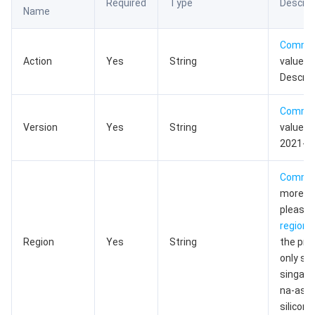
Required
Type
Descrip
Name
数据安全
游戏数据库 TcaplusDB
数据库专家服务
私有网络
Commo
业务安全
云数据库 Tendis
数据库智能管家 DBbrain
负载均衡
数据安全治理中心
Action
Yes
String
value us
Descri
安全服务
时序数据库 CTSDB
数据库管理中心
网关负载均衡
密钥管理系统
验证码
Commo
云安全
专线接入
凭据管理系统
文本内容安全
渗透测试服务
Version
Yes
String
value us
2021-08
应用安全
云联网
堡垒机
图片内容安全
安全服务平台
云防火墙
Commo
more in
域名与网站
弹性网卡
数据安全审计
音频内容安全
Web 应用防火墙
移动应用安全
please 
regions
企业应用
NAT 网关
视频内容安全
主机安全
安全凭证服务
域名注册
Region
Yes
String
the pro
only su
办公协同
对等连接
账号风控平台
容器安全服务
SSL 证书
腾讯微卡
singapo
na-ashb
大数据
网络流日志
风险识别 RCE
云安全中心
私有域解析 Private DNS
腾讯电子签
siliconv