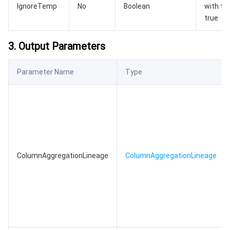
IgnoreTemp
No
Boolean
with th
true
媒体点播
多模态智能数据湖 TCLake
腾讯混元大模型
消息队列 Pulsar 版
邮件推送
实时音视频
媒体直播
3. Output Parameters
媒体处理
大模型服务平台 TokenHub
消息队列 MQTT 版
实时互动-教育版
媒体包装
直播录制
Parameter Name
Type
视频终端SDK
消息队列 CMQ 版
实时互动-工业能源版
媒体传输
媒体处理
教育服务
消息队列 CMQ
游戏多媒体引擎
云直播
应用云渲染
直播 SDK
医疗服务
云联络中心
云点播
云桌面
短视频 SDK
互动白板
云资源管理
腾讯特效 SDK
腾讯健康组学平台
ColumnAggregationLineage
ColumnAggregationLineage
开发者工具
数智医疗影像平台
API
Low Code
智能导诊
SDK
云市场