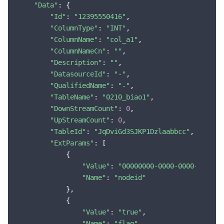
"Data"
: {

"Id"
: 
"12395550416"
,

"ColumnType"
: 
"INT"
,

"ColumnName"
: 
"col_a1"
,

"ColumnNameCn"
: 
""
,

"Description"
: 
""
,

"DatasourceId"
: 
"-"
,

"QualifiedName"
: 
"-"
,

"TableName"
: 
"0210_biao1"
,

"DownStreamCount"
: 
0
,

"UpStreamCount"
: 
0
,

"TableId"
: 
"JqDviGd3SJKP1Dzlaabbcc"
,

"ExtParams"
: [

            {

"Value"
: 
"00000000-0000-0000-0000-0
"Name"
: 
"nodeid"
            },

            {

"Value"
: 
"true"
,

"Name"
: 
"flag"