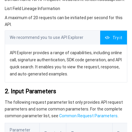
3. Output Parameters
微服务
多网聚合加速（腾讯云聚通）
专用宿主机
服务网格
本地专用集群
List Field Lineage Information
4. Example
A maximum of 20 requests can be initiated per second for this
Serverless
弹性伸缩
容器镜像服务
边缘可用区
弹性微服务
Example1 List Table Lineage Information
API.
5. Developer Resources
基础存储服务
自动化助手
云原生分布式云中心
专属可用区
API 网关
云函数
We recommend you to use API Explorer
Try it
SDK
存储数据服务
注册配置治理
对象存储
Command Line Interface
API Explorer provides a range of capabilities, including online
call, signature authentication, SDK code generation, and API
6. Error Code
关系型数据库
文件存储
日志服务
quick search. It enables you to view the request, response,
and auto-generated examples.
关系型数据库TDSQL
云硬盘
数据万象
云数据库 MySQL
2. Input Parameters
NoSQL 数据库
云 HDFS
智能媒资托管
云数据库 MariaDB
TDSQL-C MySQL 版
The following request parameter list only provides API request
parameters and some common parameters. For the complete
数据库 SaaS 服务
数据加速器 GooseFS
云数据库 PostgreSQL
TDSQL MySQL 版
腾讯云分布式缓存数据库（兼容 Redis）
common parameter list, see
Common Request Parameters
.
网络
云数据库 SQL Server
TDSQL Boundless
云数据库 MongoDB
数据传输服务
Parameter