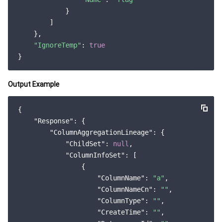
            }

        ]

    },

"IgnoreTemp"
: 
true
Output Example
{

"Response"
: {

"ColumnAggregationLineage"
: {

"ChildSet"
: 
null
,

"ColumnInfoSet"
: [

                {

"ColumnName"
: 
"a"
,

"ColumnNameCn"
: 
""
,

"ColumnType"
: 
""
,

"CreateTime"
: 
""
,
