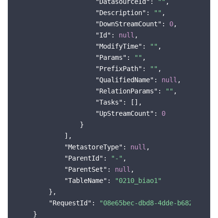
"DatasourceId"
: 
""
,

"Description"
: 
""
,

"DownStreamCount"
: 
0
,

"Id"
: 
null
,

"ModifyTime"
: 
""
,

"Params"
: 
""
,

"PrefixPath"
: 
""
,

"QualifiedName"
: 
null
,

"RelationParams"
: 
""
,

"Tasks"
: [],

"UpStreamCount"
: 
0
                }

            ],

"MetastoreType"
: 
null
,

"ParentId"
: 
"-"
,

"ParentSet"
: 
null
,

"TableName"
: 
"0210_biao1"
        },

"RequestId"
: 
"08e65bec-dbd8-4dde-b682-6734b
    }
