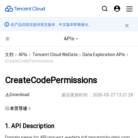
此产品目前仅提供英文版本，中文版本即将推出。
APIs
计算
文档
APIs
Tencent Cloud WeData
Data Exploration APIs
CreateCodePermissions
CDN与边缘平台
云服务器
CreateCodePermissions
高性能计算
轻量应用服务器
边缘安全加速平台 EO
Download
最后更新时间：
2026-05-27 13:21:28
边缘计算
裸金属云服务器
内容分发网络 CDN
批量计算
本页导读
容器
GPU 云服务器
全站加速网络
高性能计算集群
边缘计算机器
1. API Description
1. API Description
分布式云
专用宿主机
DDoS 防护
容器服务
2. Input Parameters
Domain name for API request: wedata.intl.tencentcloudapi.com.