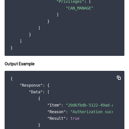
"Privileges"
: [

云顾问 - 混沌演练
云顾问-Tencent RTC 云助手
消息中心
"CAN_MANAGE"
                    ]

地域管理系统
云压测
控制台相关
                }

            ]

        }

配额中心
费用中心
    ]

资源中心
认证信息
Output Example
政策与规范
{

第三方
"Response"
: {

"Data"
: [

服务计划
            {

"Item"
: 
"20d6fbdb-5122-49ad-a94e-ac
腾讯云培训认证
"Reason"
: 
"Authorization successful
"Result"
: 
true
合作伙伴支持计划
            }
