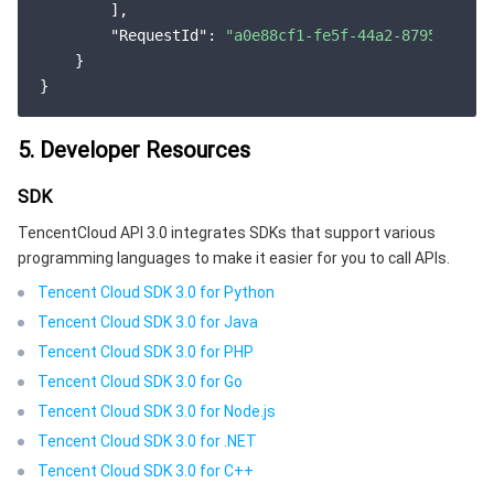
        ],

"RequestId"
: 
"a0e88cf1-fe5f-44a2-8795-fd2d1
    }

5. Developer Resources
SDK
TencentCloud API 3.0 integrates SDKs that support various
programming languages to make it easier for you to call APIs.
Tencent Cloud SDK 3.0 for Python
Tencent Cloud SDK 3.0 for Java
Tencent Cloud SDK 3.0 for PHP
Tencent Cloud SDK 3.0 for Go
Tencent Cloud SDK 3.0 for Node.js
Tencent Cloud SDK 3.0 for .NET
Tencent Cloud SDK 3.0 for C++