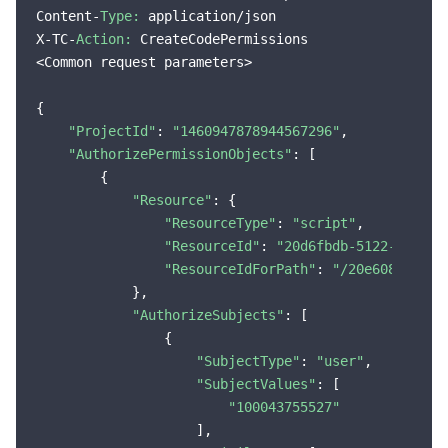
监控与运维
智能预问诊
智能顾问
云原生构建
云开发 CloudBase
Content-
Type:
 application/json

X-TC-
Action:
 CreateCodePermissions

API 与工具
标签
腾讯云代码助手
腾讯云可观测平台
<Common request parameters>

{

软件产品公告专区
云资源自动化 for Terraform
腾讯云代码分析
应用性能监控
云迁移
"ProjectId"
: 
"1460947878944567296"
,

"AuthorizePermissionObjects"
: [

专有云软件
访问管理
腾讯云超级应用服务
前端性能监控
云 API
软件产品生命周期公告
        {

"Resource"
: {

腾讯云数据库
操作审计
云拨测
腾讯云命令行工具
腾讯专有云企业版 TCE
"ResourceType"
: 
"script"
,

"ResourceId"
: 
"20d6fbdb-5122-49ad-a
大数据
配置审计
Prometheus 监控服务
腾讯专有云PaaS平台 TCS
TDSQL
"ResourceIdForPath"
: 
"/20e60838-78e
            },

其他文档
集团账号管理
Grafana 可视化服务
大数据处理套件 TBDS
"AuthorizeSubjects"
: [

                {

"SubjectType"
: 
"user"
,

操作系统
控制中心
事件总线
渠道合作伙伴
"SubjectValues"
: [

"100043755527"
身份识别平台
腾讯云健康看板
账号相关
TencentOS Server
                    ],
