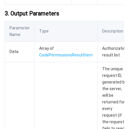
AI 基础产品
Anycast 公网加速
游戏安全
漏洞扫描服务
移动解析 HTTPDNS
腾讯会议
弹性 MapReduce
3. Output Parameters
AI 应用产品
共享带宽包
防火墙管理
DNSPod
腾讯乐享
Elasticsearch Service
人脸识别
Parameter
Type
Description
Name
AI 平台产品
VPN 连接
云解析 DNS
腾讯云企业网盘
流计算 Oceanus
语音合成
腾讯云智能数智人
Array of
Authorization
Data
腾讯大模型
私有连接
数据湖计算
语音识别
人脸核身
腾讯云大模型训推平台TI-ONE
CodePermissionsResultItem
result list.
The unique
物联网
弹性公网 IP
腾讯云数据仓库 TCHouse-C
机器翻译
智能音乐平台
腾讯云智能体开发平台
request ID,
generated by
消息队列
全球应用加速
腾讯云数据仓库 TCHouse-D
文字识别
知识引擎原子能力
物联网通信
the server,
will be
通信服务
腾讯云数据仓库 TCHouse-P
人脸融合
大模型图像创作引擎
消息队列 CKafka 版
returned for
every
实时互动
数据开发治理平台 WeData
大模型视频创作引擎
消息队列 RocketMQ 版
短信
request (if
the request
视频服务
腾讯云 BI
腾讯混元生3D
消息队列 RabbitMQ 版
移动推送
即时通信 IM
fails to reach