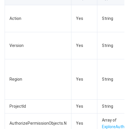
数据安全
游戏数据库 TcaplusDB
数据库专家服务
私有网络
Action
Yes
String
业务安全
云数据库 Tendis
数据库智能管家 DBbrain
负载均衡
数据安全治理中心
安全服务
时序数据库 CTSDB
数据库管理中心
网关负载均衡
密钥管理系统
验证码
Version
Yes
String
云安全
专线接入
凭据管理系统
文本内容安全
渗透测试服务
应用安全
云联网
堡垒机
图片内容安全
安全服务平台
云防火墙
Region
Yes
String
域名与网站
弹性网卡
数据安全审计
音频内容安全
Web 应用防火墙
移动应用安全
企业应用
NAT 网关
视频内容安全
主机安全
安全凭证服务
域名注册
ProjectId
Yes
String
办公协同
对等连接
账号风控平台
容器安全服务
SSL 证书
腾讯微卡
Array of
AuthorizePermissionObjects.N
Yes
大数据
网络流日志
风险识别 RCE
云安全中心
私有域解析 Private DNS
腾讯电子签
ExploreAuthor