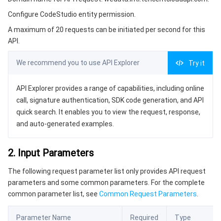
3. Output Parameters
微服务
弹性伸缩
安全加速 SCDN
服务网格
本地专用集群
Configure CodeStudio entity permission.
4. Example
A maximum of 20 requests can be initiated per second for this
Serverless
自动化助手
多网聚合加速（腾讯云聚通）
容器镜像服务
边缘可用区
弹性微服务
Example1 Creating codestudio File Permission
API.
5. Developer Resources
基础存储服务
云原生分布式云中心
专属可用区
API 网关
云函数
We recommend you to use API Explorer
Try it
SDK
存储数据服务
注册配置治理
对象存储
Command Line Interface
API Explorer provides a range of capabilities, including online
call, signature authentication, SDK code generation, and API
6. Error Code
关系型数据库
文件存储
日志服务
quick search. It enables you to view the request, response,
and auto-generated examples.
关系型数据库TDSQL
云硬盘
数据万象
云数据库 MySQL
2. Input Parameters
NoSQL 数据库
云 HDFS
智能媒资托管
云数据库 MariaDB
TDSQL-C MySQL 版
The following request parameter list only provides API request
parameters and some common parameters. For the complete
数据库 SaaS 服务
数据加速器 GooseFS
云数据库 PostgreSQL
TDSQL MySQL 版
腾讯云分布式缓存数据库（兼容 Redis）
common parameter list, see
Common Request Parameters
.
网络
云数据库 SQL Server
TDSQL Boundless
云数据库 MongoDB
数据传输服务
Parameter Name
Required
Type