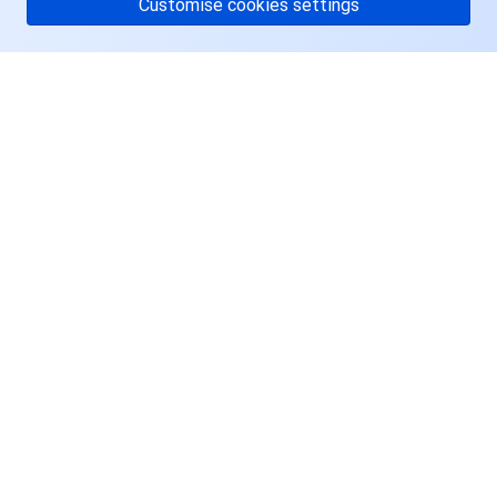
Customise cookies settings
关于腾讯云
服务与支持
资源
用户中心
Facebook
Twitter
Linkedin
Copyright © 2013-
2026
Tencent Cloud. All Rights Reserved.
隐私条款
服务条款
Cookie preferences