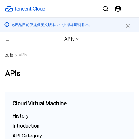
此产品目前仅提供英文版本，中文版本即将推出。
APIs
计算
文档
APIs
CDN与边缘平台
云服务器
APIs
高性能计算
轻量应用服务器
边缘安全加速平台 EO
边缘计算
裸金属云服务器
内容分发网络 CDN
批量计算
Cloud Virtual Machine
容器
GPU 云服务器
全站加速网络
高性能计算集群
边缘计算机器
History
Introduction
分布式云
专用宿主机
DDoS 防护
容器服务
API Category