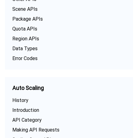
Scene APIs
AI 基础产品
Anycast 公网加速
游戏安全
漏洞扫描服务
移动解析 HTTPDNS
腾讯会议
弹性 MapReduce
Package APIs
AI 应用产品
共享带宽包
防火墙管理
DNSPod
腾讯乐享
Elasticsearch Service
人脸识别
Quota APIs
Region APIs
AI 平台产品
VPN 连接
云解析 DNS
腾讯云企业网盘
流计算 Oceanus
语音合成
腾讯云智能数智人
Data Types
Error Codes
腾讯大模型
私有连接
数据湖计算
语音识别
人脸核身
腾讯云大模型训推平台TI-ONE
物联网
弹性公网 IP
腾讯云数据仓库 TCHouse-C
机器翻译
智能音乐平台
腾讯云智能体开发平台
Auto Scaling
消息队列
全球应用加速
腾讯云数据仓库 TCHouse-D
文字识别
知识引擎原子能力
物联网通信
History
通信服务
腾讯云数据仓库 TCHouse-P
人脸融合
大模型图像创作引擎
消息队列 CKafka 版
Introduction
API Category
实时互动
数据开发治理平台 WeData
大模型视频创作引擎
消息队列 RocketMQ 版
短信
Making API Requests
视频服务
腾讯云 BI
腾讯混元生3D
消息队列 RabbitMQ 版
移动推送
即时通信 IM