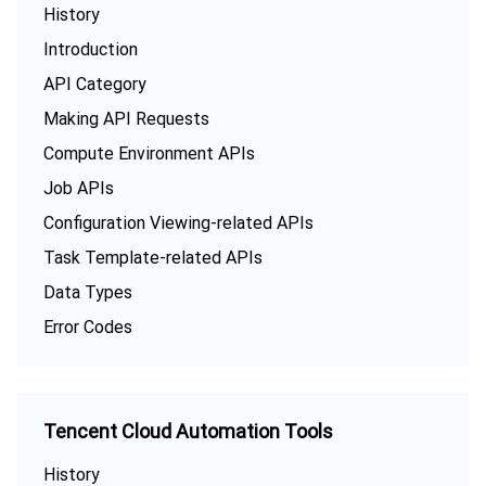
监控与运维
智能预问诊
智能顾问
云原生构建
云开发 CloudBase
History
Introduction
API 与工具
标签
腾讯云代码助手
腾讯云可观测平台
API Category
Making API Requests
软件产品公告专区
云资源自动化 for Terraform
腾讯云代码分析
应用性能监控
云迁移
Compute Environment APIs
专有云软件
访问管理
腾讯云超级应用服务
前端性能监控
云 API
软件产品生命周期公告
Job APIs
Configuration Viewing-related APIs
腾讯云数据库
操作审计
云拨测
腾讯云命令行工具
腾讯专有云企业版 TCE
Task Template-related APIs
其他文档
配置审计
Prometheus 监控服务
腾讯专有云PaaS平台 TCS
TDSQL
Data Types
Error Codes
大数据
集团账号管理
Grafana 可视化服务
渠道合作伙伴
操作系统
控制中心
事件总线
账号相关
大数据处理套件 TBDS
Tencent Cloud Automation Tools
身份识别平台
腾讯云健康看板
消息中心
TencentOS Server
History