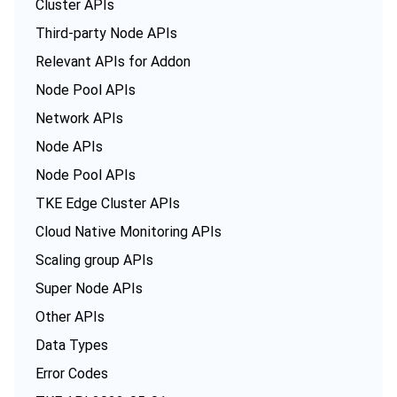
Cluster APIs
Third-party Node APIs
Relevant APIs for Addon
Node Pool APIs
Network APIs
Node APIs
Node Pool APIs
TKE Edge Cluster APIs
Cloud Native Monitoring APIs
Scaling group APIs
Super Node APIs
Other APIs
Data Types
Error Codes