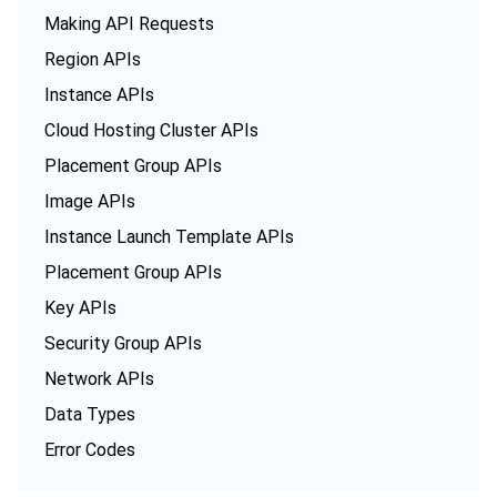
微服务
弹性伸缩
安全加速 SCDN
服务网格
本地专用集群
Making API Requests
Region APIs
Serverless
自动化助手
多网聚合加速（腾讯云聚通）
容器镜像服务
边缘可用区
弹性微服务
Instance APIs
基础存储服务
Cloud Hosting Cluster APIs
云原生分布式云中心
专属可用区
API 网关
云函数
Placement Group APIs
存储数据服务
注册配置治理
对象存储
Image APIs
Instance Launch Template APIs
关系型数据库
文件存储
日志服务
Placement Group APIs
关系型数据库TDSQL
云硬盘
数据万象
云数据库 MySQL
Key APIs
Security Group APIs
NoSQL 数据库
云 HDFS
智能媒资托管
云数据库 MariaDB
TDSQL-C MySQL 版
Network APIs
数据库 SaaS 服务
数据加速器 GooseFS
云数据库 PostgreSQL
TDSQL MySQL 版
腾讯云分布式缓存数据库（兼容 Redis）
Data Types
Error Codes
网络
云数据库 SQL Server
TDSQL Boundless
云数据库 MongoDB
数据传输服务