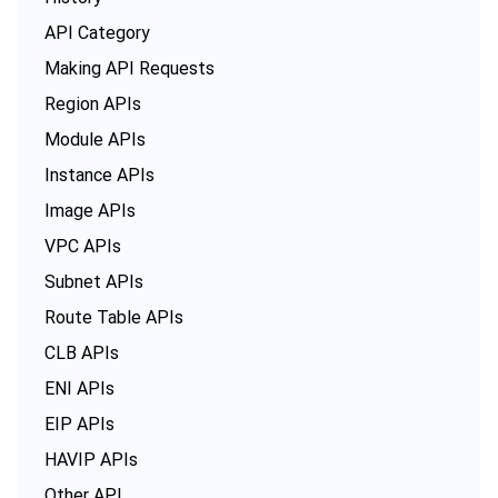
API Category
Making API Requests
Region APIs
Module APIs
Instance APIs
Image APIs
VPC APIs
Subnet APIs
Route Table APIs
CLB APIs
ENI APIs
EIP APIs
HAVIP APIs
Other API