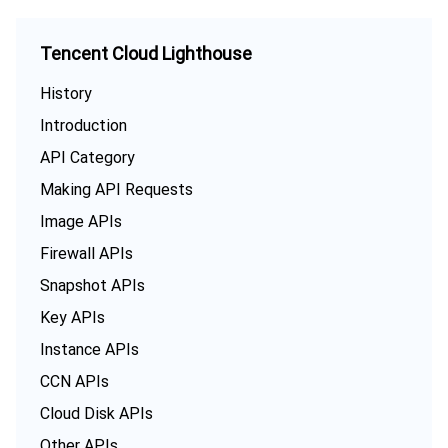
数据安全
游戏数据库 TcaplusDB
数据库专家服务
私有网络
Tencent Cloud Lighthouse
业务安全
云数据库 Tendis
数据库智能管家 DBbrain
负载均衡
数据安全治理中心
History
Introduction
安全服务
时序数据库 CTSDB
数据库管理中心
网关负载均衡
密钥管理系统
验证码
API Category
云安全
专线接入
凭据管理系统
文本内容安全
渗透测试服务
Making API Requests
Image APIs
应用安全
云联网
堡垒机
图片内容安全
安全服务平台
云防火墙
Firewall APIs
域名与网站
弹性网卡
数据安全审计
音频内容安全
Web 应用防火墙
移动应用安全
Snapshot APIs
Key APIs
企业应用
NAT 网关
视频内容安全
主机安全
安全凭证服务
域名注册
Instance APIs
CCN APIs
办公协同
对等连接
账号风控平台
容器安全服务
SSL 证书
腾讯微卡
Cloud Disk APIs
大数据
网络流日志
风险识别 RCE
云安全中心
私有域解析 Private DNS
腾讯电子签
Other APIs