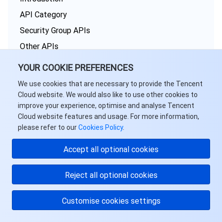
API Category
Security Group APIs
Other APIs
Making API Requests
YOUR COOKIE PREFERENCES
TDSQL APIs
We use cookies that are necessary to provide the Tencent
Data Types
Cloud website. We would also like to use other cookies to
improve your experience, optimise and analyse Tencent
Error Codes
Cloud website features and usage. For more information,
please refer to our
Cookies Policy
.
Accept all optional cookies
Tencent Cloud Distributed Cache (Redis OSS-Compatible)
Reject all optional cookies
History
Introduction
Customise cookies settings
API Category