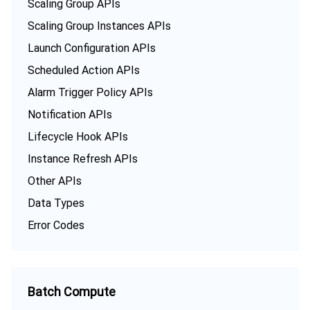
Scaling Group APIs
Scaling Group Instances APIs
媒体点播
多模态智能数据湖 TCLake
腾讯混元大模型
消息队列 Pulsar 版
邮件推送
实时音视频
媒体直播
Launch Configuration APIs
媒体处理
大模型服务平台 TokenHub
消息队列 MQTT 版
实时互动-教育版
媒体包装
直播录制
Scheduled Action APIs
Alarm Trigger Policy APIs
视频终端SDK
消息队列 CMQ 版
实时互动-工业能源版
媒体传输
媒体处理
Notification APIs
Lifecycle Hook APIs
教育服务
消息队列 CMQ
游戏多媒体引擎
云直播
应用云渲染
直播 SDK
Instance Refresh APIs
医疗服务
云联络中心
云点播
云桌面
短视频 SDK
互动白板
Other APIs
Data Types
云资源管理
腾讯特效 SDK
腾讯健康组学平台
Error Codes
开发者工具
数智医疗影像平台
API
Low Code
智能导诊
SDK
云市场
Batch Compute