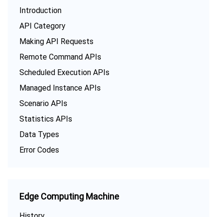
云顾问 - 混沌演练
云顾问-Tencent RTC 云助手
控制台相关
Introduction
API Category
地域管理系统
云压测
费用中心
Making API Requests
Remote Command APIs
配额中心
认证信息
Scheduled Execution APIs
资源中心
政策与规范
Managed Instance APIs
Scenario APIs
第三方
Statistics APIs
服务计划
Data Types
Error Codes
腾讯云培训认证
合作伙伴支持计划
Edge Computing Machine
History