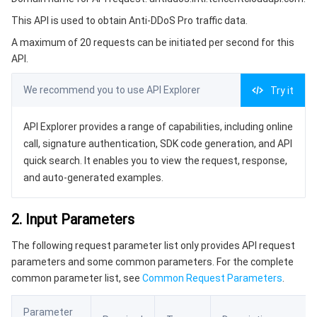
3. Output Parameters
微服务
多网聚合加速（腾讯云聚通）
专用宿主机
服务网格
本地专用集群
This API is used to obtain Anti-DDoS Pro traffic data.
4. Example
A maximum of 20 requests can be initiated per second for this
Serverless
弹性伸缩
容器镜像服务
边缘可用区
弹性微服务
Example1 This example shows you how to obtain Anti-
API.
DDoS Pro traffic data.
基础存储服务
自动化助手
云原生分布式云中心
专属可用区
注册配置治理
云函数
5. Developer Resources
We recommend you to use API Explorer
Try it
SDK
存储数据服务
API 网关
对象存储
API Explorer provides a range of capabilities, including online
Command Line Interface
call, signature authentication, SDK code generation, and API
关系型数据库
文件存储
日志服务
6. Error Code
quick search. It enables you to view the request, response,
and auto-generated examples.
关系型数据库TDSQL
云硬盘
数据万象
云数据库 MySQL
2. Input Parameters
NoSQL 数据库
云 HDFS
智能媒资托管
云数据库 MariaDB
TDSQL-C MySQL 版
The following request parameter list only provides API request
parameters and some common parameters. For the complete
数据库 SaaS 服务
数据加速器 GooseFS
云数据库 PostgreSQL
TDSQL MySQL 版
腾讯云分布式缓存数据库（兼容 Redis）
common parameter list, see
Common Request Parameters
.
网络
云数据库 SQL Server
TDSQL Boundless
云数据库 MongoDB
数据传输服务
Parameter