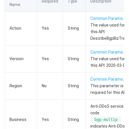
Required
Type
Description
Name
数据安全
游戏数据库 TcaplusDB
数据库专家服务
私有网络
Common Params
.
业务安全
云数据库 Tendis
数据库智能管家 DBbrain
负载均衡
数据安全治理中心
The value used for
Action
Yes
String
this API:
安全服务
时序数据库 CTSDB
数据库管理中心
网关负载均衡
密钥管理系统
验证码
DescribeBgpBizTrend
云安全
专线接入
凭据管理系统
文本内容安全
渗透测试服务
Common Params
.
Version
Yes
String
The value used for
this API: 2020-03-09.
应用安全
云联网
堡垒机
图片内容安全
安全服务平台
云防火墙
Common Params
.
域名与网站
弹性网卡
数据安全审计
音频内容安全
Web 应用防火墙
移动应用安全
Region
No
String
This parameter is no
required for this API.
企业应用
NAT 网关
视频内容安全
主机安全
安全凭证服务
域名注册
Anti-DDoS service
办公协同
对等连接
账号风控平台
容器安全服务
SSL 证书
腾讯微卡
code.
Business
Yes
String
bgp-multip
大数据
网络流日志
风险识别 RCE
云安全中心
私有域解析 Private DNS
腾讯电子签
indicates Anti-DDos