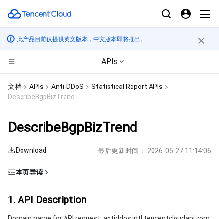
此产品目前仅提供英文版本，中文版本即将推出。
APIs
CDN与边缘平台
文档
APIs
Anti-DDoS
Statistical Report APIs
DescribeBgpBizTrend
计算
边缘安全加速平台 EO
DescribeBgpBizTrend
边缘计算
内容分发网络 CDN
云服务器
Download
最后更新时间：
2026-05-27 11:14:06
高性能计算
全站加速网络
轻量应用服务器
边缘计算机器
本页导读
容器
DDoS 防护
裸金属云服务器
批量计算
1. API Description
1. API Description
分布式云
安全加速 SCDN
GPU 云服务器
高性能计算集群
容器服务
2. Input Parameters
Domain name for API request: antiddos.intl.tencentcloudapi.com.