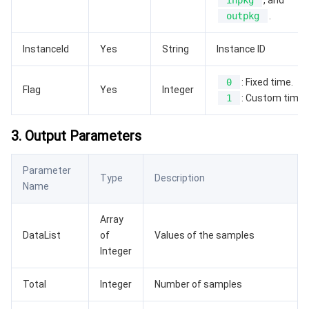
inpkg
, and
outpkg
.
媒体点播
多模态智能数据湖 TCLake
腾讯混元大模型
消息队列 Pulsar 版
邮件推送
实时音视频
媒体直播
InstanceId
Yes
String
Instance ID
媒体处理
大模型服务平台 TokenHub
消息队列 MQTT 版
实时互动-教育版
媒体包装
直播录制
0
: Fixed time.
Flag
Yes
Integer
1
: Custom time.
视频终端SDK
消息队列 CMQ 版
实时互动-工业能源版
媒体传输
媒体处理
3. Output Parameters
教育服务
消息队列 CMQ
游戏多媒体引擎
云直播
应用云渲染
直播 SDK
Parameter
医疗服务
云联络中心
云点播
云桌面
短视频 SDK
互动白板
Type
Description
Name
云资源管理
腾讯特效 SDK
腾讯健康组学平台
Array
DataList
of
Values of the samples
开发者工具
数智医疗影像平台
API
Integer
Low Code
智能导诊
SDK
云市场
Total
Integer
Number of samples