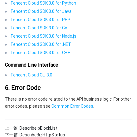
Tencent Cloud SDK 3.0 for Python
Tencent Cloud SDK 3.0 for Java
Tencent Cloud SDK 3.0 for PHP
Tencent Cloud SDK 3.0 for Go
Tencent Cloud SDK 3.0 for Node.js
Tencent Cloud SDK 3.0 for .NET
Tencent Cloud SDK 3.0 for C++
Command Line Interface
Tencent Cloud CLI 3.0
6. Error Code
There is no error code related to the API business logic. For other
error codes, please see
Common Error Codes
.
上一篇:
DescribeIpBlockList
下一篇:
DescribeBizHttpStatus