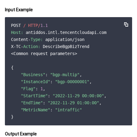
云顾问 - 混沌演练
云顾问-Tencent RTC 云助手
消息中心
Input Example
地域管理系统
云压测
控制台相关
POST 
/ HTTP/
1.1
Host:
 antiddos.intl.tencentcloudapi.com

配额中心
费用中心
Content-
Type:
 application/json

X-TC-
Action:
 DescribeBgpBizTrend

资源中心
认证信息
<Common request parameters>

{

政策与规范
"Business"
: 
"bgp-multip"
,

"InstanceId"
: 
"bgp-00000001"
,

第三方
"Flag"
: 
1
,

"StartTime"
: 
"2022-11-29 00:00:00"
,

服务计划
"EndTime"
: 
"2022-11-29 01:00:00"
,

"MetricName"
: 
"intraffic"
腾讯云培训认证
合作伙伴支持计划
Output Example