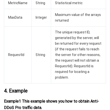
监控与运维
智能预问诊
智能顾问
云原生构建
云开发 CloudBase
MetricName
String
Statistical metric
API 与工具
标签
腾讯云代码助手
腾讯云可观测平台
Maximum value of the arrays
MaxData
Integer
returned
软件产品公告专区
云资源自动化 for Terraform
腾讯云代码分析
应用性能监控
云迁移
The unique request ID,
generated by the server, will
专有云软件
访问管理
腾讯云超级应用服务
前端性能监控
云 API
软件产品生命周期公告
be returned for every request
(if the request fails to reach
腾讯云数据库
操作审计
云拨测
腾讯云命令行工具
腾讯专有云企业版 TCE
RequestId
String
the server for other reasons,
the request will not obtain a
大数据
配置审计
Prometheus 监控服务
腾讯专有云PaaS平台 TCS
TDSQL
RequestId). RequestId is
required for locating a
其他文档
集团账号管理
Grafana 可视化服务
大数据处理套件 TBDS
problem.
操作系统
控制中心
事件总线
渠道合作伙伴
4. Example
Example1 This example shows you how to obtain Anti-
身份识别平台
腾讯云健康看板
账号相关
TencentOS Server
DDoS Pro traffic data.