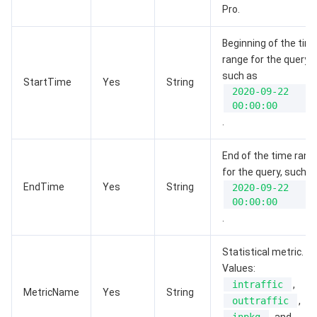
Pro.
AI 基础产品
Anycast 公网加速
游戏安全
漏洞扫描服务
移动解析 HTTPDNS
腾讯会议
弹性 MapReduce
Beginning of the tim
range for the query,
AI 应用产品
共享带宽包
防火墙管理
DNSPod
腾讯乐享
Elasticsearch Service
人脸识别
such as
StartTime
Yes
String
2020-09-22
AI 平台产品
VPN 连接
云解析 DNS
腾讯云企业网盘
流计算 Oceanus
语音合成
腾讯云智能数智人
00:00:00
.
腾讯大模型
私有连接
数据湖计算
语音识别
人脸核身
腾讯云大模型训推平台TI-ONE
End of the time rang
物联网
弹性公网 IP
腾讯云数据仓库 TCHouse-C
机器翻译
智能音乐平台
腾讯云智能体开发平台
for the query, such a
EndTime
Yes
String
2020-09-22
00:00:00
消息队列
全球应用加速
腾讯云数据仓库 TCHouse-D
文字识别
知识引擎原子能力
物联网通信
.
通信服务
腾讯云数据仓库 TCHouse-P
人脸融合
大模型图像创作引擎
消息队列 CKafka 版
Statistical metric.
Values:
实时互动
数据开发治理平台 WeData
大模型视频创作引擎
消息队列 RocketMQ 版
短信
intraffic
,
MetricName
Yes
String
outtraffic
,
视频服务
腾讯云 BI
腾讯混元生3D
消息队列 RabbitMQ 版
移动推送
即时通信 IM