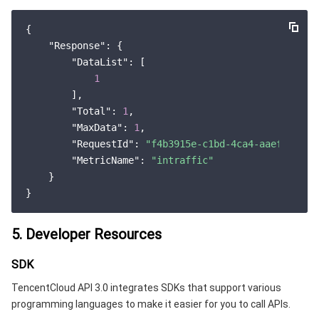
{

"Response"
: {

"DataList"
: [

1
        ],

"Total"
: 
1
,

"MaxData"
: 
1
,

"RequestId"
: 
"f4b3915e-c1bd-4ca4-aaef-e88ea
"MetricName"
: 
"intraffic"
    }

5. Developer Resources
SDK
TencentCloud API 3.0 integrates SDKs that support various
programming languages to make it easier for you to call APIs.