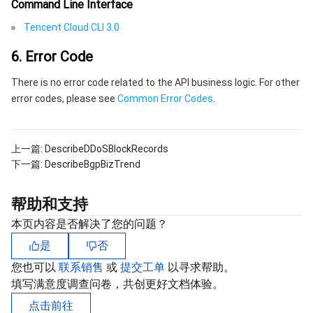
Command Line Interface
云顾问 - 混沌演练
云顾问-Tencent RTC 云助手
控制台相关
Tencent Cloud CLI 3.0
地域管理系统
云压测
费用中心
6. Error Code
There is no error code related to the API business logic. For other
配额中心
认证信息
error codes, please see
Common Error Codes
.
资源中心
政策与规范
上一篇:
DescribeDDoSBlockRecords
第三方
下一篇:
DescribeBgpBizTrend
服务计划
帮助和支持
本页内容是否解决了您的问题？
腾讯云培训认证
是
否
合作伙伴支持计划
您也可以
联系销售
或
提交工单
以寻求帮助。
填写满意度调查问卷，共创更好文档体验。
点击前往