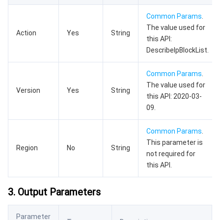
数据安全
游戏数据库 TcaplusDB
数据库专家服务
私有网络
Common Params
.
The value used for
Action
Yes
String
业务安全
云数据库 Tendis
数据库智能管家 DBbrain
负载均衡
数据安全治理中心
this API:
DescribeIpBlockList.
安全服务
时序数据库 CTSDB
数据库管理中心
网关负载均衡
密钥管理系统
验证码
Common Params
.
The value used for
云安全
专线接入
凭据管理系统
文本内容安全
渗透测试服务
Version
Yes
String
this API: 2020-03-
09.
应用安全
云联网
堡垒机
图片内容安全
安全服务平台
云防火墙
Common Params
.
域名与网站
弹性网卡
数据安全审计
音频内容安全
Web 应用防火墙
移动应用安全
This parameter is
Region
No
String
not required for
企业应用
NAT 网关
视频内容安全
主机安全
安全凭证服务
域名注册
this API.
办公协同
对等连接
账号风控平台
容器安全服务
SSL 证书
腾讯微卡
3. Output Parameters
大数据
网络流日志
风险识别 RCE
云安全中心
私有域解析 Private DNS
腾讯电子签
Parameter