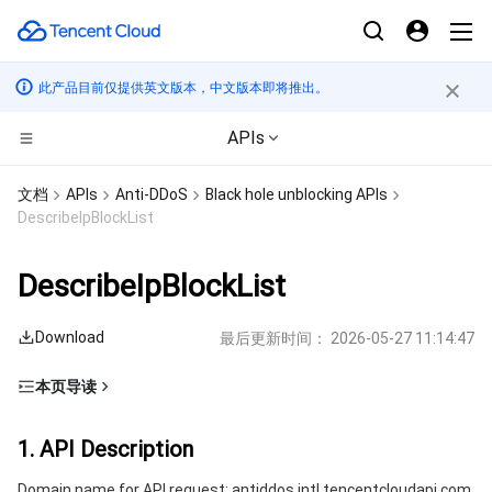
此产品目前仅提供英文版本，中文版本即将推出。
APIs
计算
文档
APIs
Anti-DDoS
Black hole unblocking APIs
DescribeIpBlockList
CDN与边缘平台
云服务器
DescribeIpBlockList
边缘计算
轻量应用服务器
边缘安全加速平台 EO
Download
最后更新时间：
2026-05-27 11:14:47
高性能计算
裸金属云服务器
内容分发网络 CDN
边缘计算机器
本页导读
容器
GPU 云服务器
全站加速网络
批量计算
1. API Description
1. API Description
分布式云
专用宿主机
DDoS 防护
高性能计算集群
容器服务
2. Input Parameters
Domain name for API request: antiddos.intl.tencentcloudapi.com.