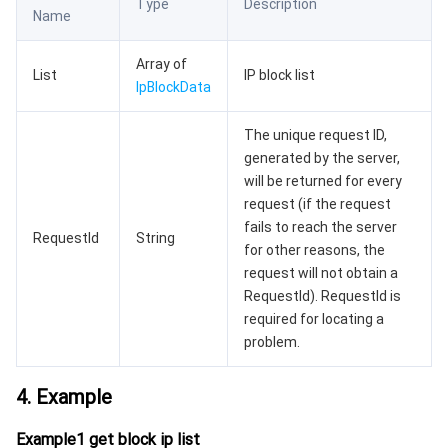
Type
Description
Name
AI 基础产品
Anycast 公网加速
游戏安全
漏洞扫描服务
移动解析 HTTPDNS
腾讯会议
弹性 MapReduce
Array of
List
IP block list
AI 应用产品
共享带宽包
防火墙管理
DNSPod
腾讯乐享
Elasticsearch Service
人脸识别
IpBlockData
The unique request ID,
AI 平台产品
VPN 连接
云解析 DNS
腾讯云企业网盘
流计算 Oceanus
语音合成
腾讯云智能数智人
generated by the server,
will be returned for every
腾讯大模型
私有连接
数据湖计算
语音识别
人脸核身
腾讯云大模型训推平台TI-ONE
request (if the request
fails to reach the server
RequestId
String
物联网
弹性公网 IP
腾讯云数据仓库 TCHouse-C
机器翻译
智能音乐平台
腾讯云智能体开发平台
for other reasons, the
request will not obtain a
消息队列
全球应用加速
腾讯云数据仓库 TCHouse-D
文字识别
知识引擎原子能力
物联网通信
RequestId). RequestId is
required for locating a
通信服务
腾讯云数据仓库 TCHouse-P
人脸融合
大模型图像创作引擎
消息队列 CKafka 版
problem.
4. Example
实时互动
数据开发治理平台 WeData
大模型视频创作引擎
消息队列 RocketMQ 版
短信
Example1 get block ip list
视频服务
腾讯云 BI
腾讯混元生3D
消息队列 RabbitMQ 版
移动推送
即时通信 IM