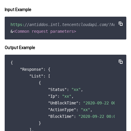
Input Example
媒体点播
多模态智能数据湖 TCLake
腾讯混元大模型
消息队列 Pulsar 版
邮件推送
实时音视频
媒体直播
https:
//antiddos.intl.tencentcloudapi.com/?Action=D
媒体处理
大模型服务平台 TokenHub
消息队列 MQTT 版
实时互动-教育版
媒体包装
直播录制
&
<Common request parameters>
视频终端SDK
消息队列 CMQ 版
实时互动-工业能源版
媒体传输
媒体处理
Output Example
教育服务
消息队列 CMQ
游戏多媒体引擎
云直播
应用云渲染
直播 SDK
{

"Response"
: {

医疗服务
云联络中心
云点播
云桌面
短视频 SDK
互动白板
"List"
: [

            {

云资源管理
腾讯特效 SDK
腾讯健康组学平台
"Status"
: 
"xx"
,

"Ip"
: 
"xx"
,

"UnBlockTime"
: 
"2020-09-22 00:00:00
开发者工具
数智医疗影像平台
API
"ActionType"
: 
"xx"
,

"BlockTime"
: 
"2020-09-22 00:00:00"
Low Code
智能导诊
SDK
云市场
            }

        ],
