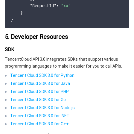
监控与运维
智能预问诊
智能顾问
云原生构建
云开发 CloudBase
"RequestId"
: 
"xx"
    }

API 与工具
标签
腾讯云代码助手
腾讯云可观测平台
软件产品公告专区
云资源自动化 for Terraform
腾讯云代码分析
应用性能监控
云迁移
5. Developer Resources
专有云软件
访问管理
腾讯云超级应用服务
前端性能监控
云 API
软件产品生命周期公告
SDK
TencentCloud API 3.0 integrates SDKs that support various
腾讯云数据库
操作审计
云拨测
腾讯云命令行工具
腾讯专有云企业版 TCE
programming languages to make it easier for you to call APIs.
Tencent Cloud SDK 3.0 for Python
其他文档
配置审计
Prometheus 监控服务
腾讯专有云PaaS平台 TCS
TDSQL
Tencent Cloud SDK 3.0 for Java
Tencent Cloud SDK 3.0 for PHP
大数据
集团账号管理
Grafana 可视化服务
渠道合作伙伴
Tencent Cloud SDK 3.0 for Go
Tencent Cloud SDK 3.0 for Node.js
操作系统
控制中心
事件总线
账号相关
大数据处理套件 TBDS
Tencent Cloud SDK 3.0 for .NET
Tencent Cloud SDK 3.0 for C++
身份识别平台
腾讯云健康看板
消息中心
TencentOS Server