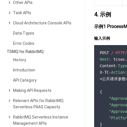
Other APIs
Task APIs
4. 示例
Cloud Architecture Console APIs
示例1 ProcessMN
Data Types
输入示例
Error Codes
TDMQ for RabbitMQ
POST 
/ HTTP/
Host:
 tcsas.
History
Content-
Type
Introduction
X-TC-
Action:
<公共请求参数>
API Category
Making API Requests
{

"Approva
Relevant APIs for RabbitMQ
"Approva
Serverless PAAS Capacity
"Approva
RabbitMQ Serverless Instance
"Platfor
Management APIs