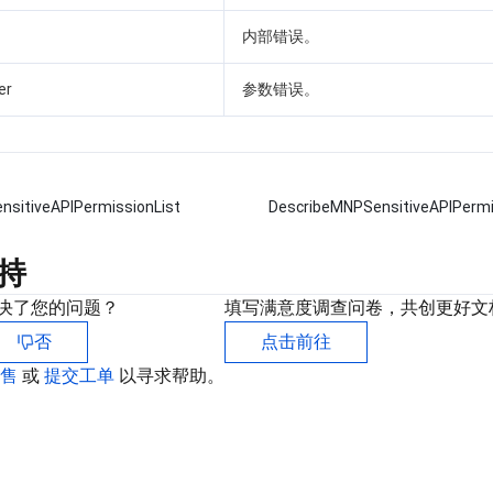
内部错误。
er
参数错误。
sitiveAPIPermissionList
DescribeMNPSensitiveAPIPermi
持
决了您的问题？
填写满意度调查问卷，共创更好文
否
点击前往
销售
或
提交工单
以寻求帮助。