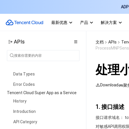
Predictive Outbound Call APIs
ADP 
SIP Phone APIs
Call Service Record APIs
最新优惠
产品
解决方案
Billing APIs
APIs
文档
APIs
Tenc
Other APIs
ProcessMNPSensi
Outbound Call APIs
Speech Intelligent Agent APIs
处理小
Data Types
Error Codes
Download
聚
Tencent Cloud Super App as a Service
History
1. 接口描述
Introduction
接口请求域名： tcsas.
API Category
对敏感API调用权