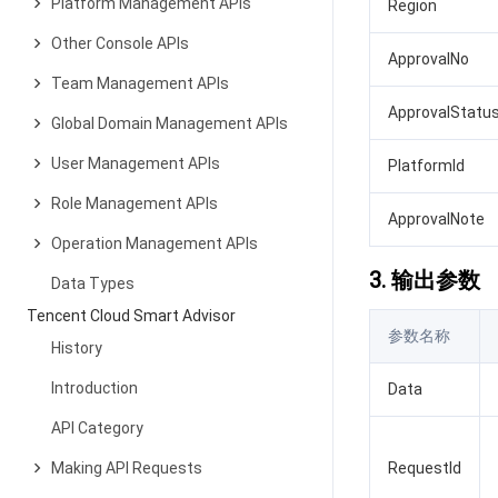
Platform Management APIs
Region
Other Console APIs
ApprovalNo
Team Management APIs
ApprovalStatu
Global Domain Management APIs
User Management APIs
PlatformId
Role Management APIs
ApprovalNote
Operation Management APIs
3. 输出参数
Data Types
Tencent Cloud Smart Advisor
参数名称
History
Introduction
Data
API Category
Making API Requests
RequestId