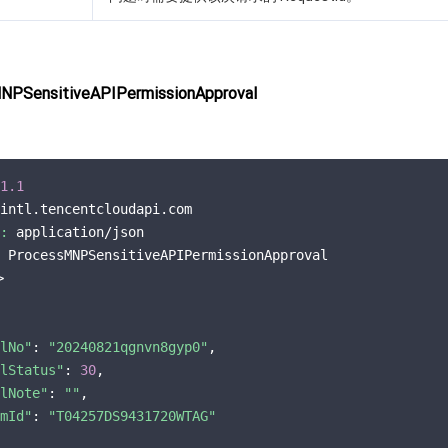
PSensitiveAPIPermissionApproval
1.1
intl.tencentcloudapi.com

:
 application/json

 ProcessMNPSensitiveAPIPermissionApproval



lNo"
: 
"20240821qgnvn8gyp0"
,

lStatus"
: 
30
,

lNote"
: 
""
,

mId"
: 
"T04257DS9431720WTAG"