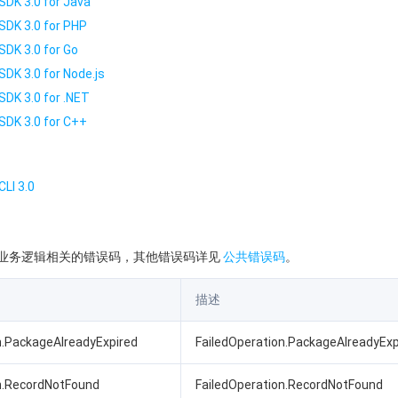
SDK 3.0 for Java
SDK 3.0 for PHP
SDK 3.0 for Go
SDK 3.0 for Node.js
SDK 3.0 for .NET
SDK 3.0 for C++
LI 3.0
业务逻辑相关的错误码，其他错误码详见
公共错误码
。
描述
n.PackageAlreadyExpired
FailedOperation.PackageAlreadyExp
n.RecordNotFound
FailedOperation.RecordNotFound