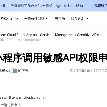
4.0
升级智能工作台与Claw 模式，Agentic Loop 驱动
免费试
价格中心
合作伙伴网络
云市场
探索更多
I
ent Cloud Super App as a Service
Management-Sensitive APIs
E
tiveAPIPermissionApproval
程序调用敏感API权限
焦模式
字号
最后更新时间：
2026-07
P
B
intl.tencentcloudapi.com 。
限申请进行审批