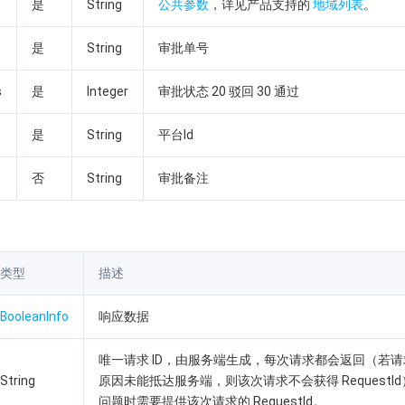
是
String
公共参数
，详见产品支持的
地域列表
。
是
String
审批单号
s
是
Integer
审批状态 20 驳回 30 通过
是
String
平台Id
否
String
审批备注
类型
描述
BooleanInfo
响应数据
唯一请求 ID，由服务端生成，每次请求都会返回（若
String
原因未能抵达服务端，则该次请求不会获得 RequestI
问题时需要提供该次请求的 RequestId。