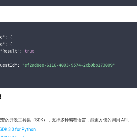
e"
: {

a"
: {

"Result"
: 
true
uestId"
: 
"ef2ad8ee-6116-4093-9574-2cb9bb173009"
源
提供了配套的开发工具集（SDK），支持多种编程语言，能更方便的调用 API。
SDK 3.0 for Python