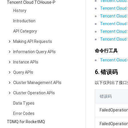
Tencent Cloud 
Tencent Cloud TCHouse-P
Tencent Cloud 
History
Tencent Cloud 
Introduction
Tencent Cloud 
API Category
Tencent Cloud 
Tencent Cloud 
Making API Requests
命令行工具
Information Query APIs
Tencent Cloud C
Instance APIs
6. 错误码
Query APIs
Cluster Management APIs
以下仅列出了接口
Cluster Operation APIs
错误码
Data Types
FailedOperatio
Error Codes
TDMQ for RocketMQ
FailedOperatio