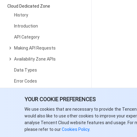
Cloud Dedicated Zone
History
Introduction
API Category
Making API Requests
Availability Zone APIs
Data Types
Error Codes
Tencent Cloud Health Dashboard
YOUR COOKIE PREFERENCES
History
We use cookies that are necessary to provide the Tencen
Introduction
would also like to use other cookies to improve your expe
API Category
analyse Tencent Cloud website features and usage. For 
please refer to our
Cookies Policy
.
Making API Requests