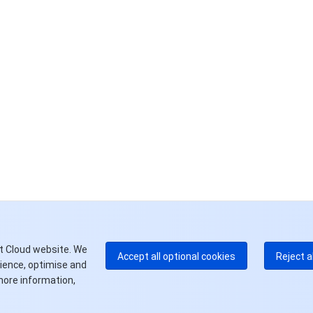
联
如
中
+8
加
+1
E
+8
更
t Cloud website. We
Accept all optional cookies
Reject a
rience, optimise and
more information,