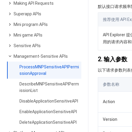
Making API Requests
默认接口请求频率限
Superapp APIs
推荐使用 API Exp
Mini program APIs
API Expl
Mini game APIs
用的请求内容和
Sensitive APIs
Management-Sensitive APIs
2. 输入参数
ProcessMNPSensitiveAPIPermi
以下请求参数列表
ssionApproval
DescribeMNPSensitiveAPIPerm
参数名称
issionList
DisableApplicationSensitiveAPI
Action
EnableApplicationSensitiveAPI
Version
DeleteApplicationSensitiveAPI