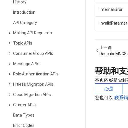
History
InternalError
Introduction
API Category
InvalidParamet
Making API Requests
Topic APIs
上一篇:
Consumer Group APIs
DescribeMNGSen
Message APIs
帮助和支
Role Authentication APIs
本页内容是否解
Hitless Migration APIs
是
Cloud Migration APIs
您也可以
联系
Cluster APIs
Data Types
Error Codes