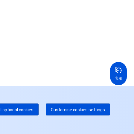
联系我们
系我们，为您的业务提供专属服务。
24/7 技术支持
果你想寻求进一步的帮助，通过工单与我们进行联络。
24/7 电话支持
免费
国香港
美国
52 800 906 020
+1 844 606 0804
在线支持
拿大
澳大利亚
客服
 888 605 7930
+61 1300 986 386
dgeOne 热线
付费
52 300 80699
多本地热线即将开通
咨询
ll optional cookies
Customise cookies settings