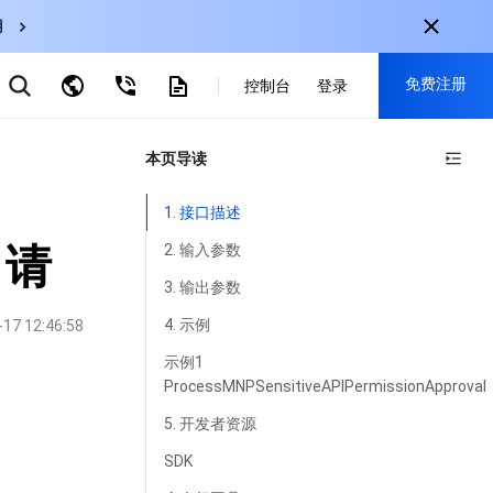
用
云数据库 MySQL
免费注册
弹性伸缩
控制台
登录
CDN
云直播
对象存储
nternational
本页导读
注册获取以下福利：
nglish
-
EN
30+产品免费试用
1. 接口描述
한국어
-
KO
新用户专享优惠
申请
2. 输入参数
日本語
-
JP
抢先体验新产品
3. 输出参数
简体中文
-
ZH
立即免费注册
4. 示例
-17 12:46:58
ortuguês
-
PT
示例1
ProcessMNPSensitiveAPIPermissionApproval
ahasa Indonesia
-
IND
5. 开发者资源
中国站
SDK
简体中文