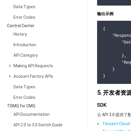
Data Types
输出示例
Error Codes
Control Center
{

History
"Respons
"Dat
Introduction
API Category
        },

"Req
Making API Requests
    }

Account Factory APIs
Data Types
5. 开发者资
Error Codes
SDK
TDMQ for CMQ
API Documentation
云 API 3.0 
Tencent Cloud 
API 2.0 to 3.0 Switch Guide