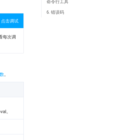
命令行工具
6. 错误码
点击调试
查看每次调
数
。
oval。