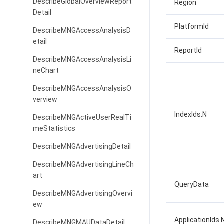
DescribeGlobalOverviewReport
Region
Detail
PlatformId
DescribeMNGAccessAnalysisD
etail
ReportId
DescribeMNGAccessAnalysisLi
neChart
DescribeMNGAccessAnalysisO
verview
IndexIds.N
DescribeMNGActiveUserRealTi
meStatistics
DescribeMNGAdvertisingDetail
DescribeMNGAdvertisingLineCh
art
QueryData
DescribeMNGAdvertisingOvervi
ew
ApplicationIds.
DescribeMNGMAUDataDetail