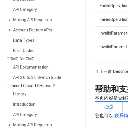
FailedOperati
API Category
FailedOperatio
Making API Requests
Account Factory APIs
InvalidParamet
Data Types
InvalidParamet
Error Codes
TDMQ for CMQ
API Documentation
上一篇:
Describ
API 2.0 to 3.0 Switch Guide
Tencent Cloud TCHouse-P
帮助和支
History
本页内容是否解
Introduction
是
API Category
您也可以
联系
Making API Requests