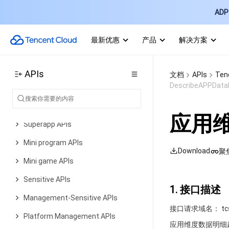
Data Types
ADP 
Error Codes
Tencent Cloud Super App as a Service
最新优惠
产品
解决方案
History
Introduction
APIs
文档
APIs
Tenc
DescribeAPPDataD
API Category
Making API Requests
应用
Superapp APIs
Mini program APIs
Download
聚
Mini game APIs
Sensitive APIs
1. 接口描述
Management-Sensitive APIs
接口请求域名： tcsas.
Platform Management APIs
应用维度数据明细