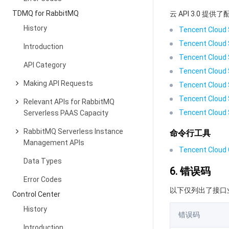
TDMQ for RabbitMQ
云 API 3.0 
History
Tencent Cloud 
Tencent Cloud 
Introduction
Tencent Cloud 
API Category
Tencent Cloud 
Making API Requests
Tencent Cloud 
Tencent Cloud 
Relevant APIs for RabbitMQ
Tencent Cloud 
Serverless PAAS Capacity
RabbitMQ Serverless Instance
命令行工具
Management APIs
Tencent Cloud C
Data Types
6. 错误码
Error Codes
以下仅列出了接口
Control Center
History
错误码
Introduction