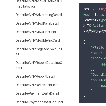
DescribeMNPActiveUserRealTi
meStatistics
POST 
/ HTTP/
Host:
 tcsas.
DescribeMNPAdvertisingDetail
Content-
Type
DescribeMNPMAUDataDetail
X-TC-
Action:
<公共请求参数>
DescribeMNPMAULineChart
DescribeMNPMAUMetricCard
{

"Platfor
DescribeMNPPageAnalysisDet
"ReportI
ail
"IndexId
DescribeMNPReportDataLineC
"app
hart
    ],

"QueryDa
DescribeMNPReportDetail
"Applica
DescribeMNPRetentionData
"app
    ]

DescribePaymentDataDetail
DescribePaymentDataLineChar