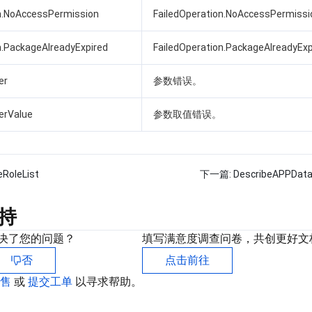
on.NoAccessPermission
FailedOperation.NoAccessPermissi
n.PackageAlreadyExpired
FailedOperation.PackageAlreadyExp
er
参数错误。
erValue
参数取值错误。
eRoleList
下一篇:
DescribeAPPData
持
决了您的问题？
填写满意度调查问卷，共创更好文
否
点击前往
销售
或
提交工单
以寻求帮助。