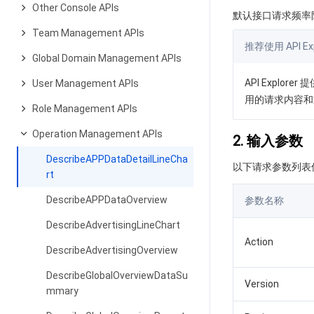
Other Console APIs
默认接口请求频率限
Team Management APIs
推荐使用 API Exp
Global Domain Management APIs
API Expl
User Management APIs
用的请求内容和
Role Management APIs
Operation Management APIs
2. 输入参数
DescribeAPPDataDetailLineCha
以下请求参数列表
rt
DescribeAPPDataOverview
参数名称
DescribeAdvertisingLineChart
Action
DescribeAdvertisingOverview
DescribeGlobalOverviewDataSu
Version
mmary