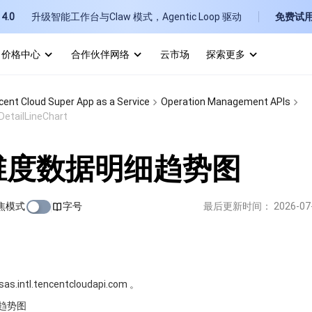
4.0
升级智能工作台与Claw 模式，Agentic Loop 驱动
免费试
价格中心
合作伙伴网络
云市场
探索更多
I
ent Cloud Super App as a Service
Operation Management APIs
E
etailLineChart
维度数据明细趋势图
焦模式
字号
最后更新时间：
2026-07
P
B
intl.tencentcloudapi.com 。
趋势图