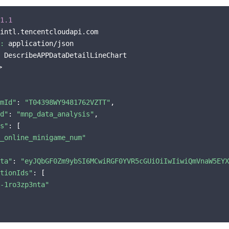
1.1
intl.tencentcloudapi.com

:
 application/json

 DescribeAPPDataDetailLineChart



mId"
: 
"T04398WY9481762VZTT"
,

d"
: 
"mnp_data_analysis"
,

s"
: [

_online_minigame_num"
ta"
: 
"eyJQbGF0Zm9ybSI6MCwiRGF0YVR5cGUiOiIwIiwiQmVnaW5EYX
tionIds"
: [

-1ro3zp3nta"