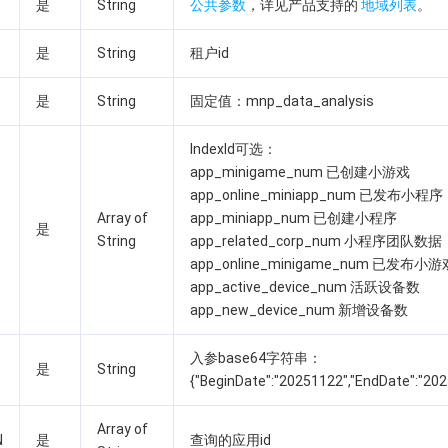
是
String
公共参数
，详见产品支持的
地域列表
。
是
String
租户id
是
String
固定值：mnp_data_analysis
IndexId可选：
app_minigame_num 已创建小游戏
app_online_miniapp_num 已发布小程序
Array of
app_miniapp_num 已创建小程序
是
String
app_related_corp_num 小程序团队数据
app_online_minigame_num 已发布小游
app_active_device_num 活跃设备数
app_new_device_num 新增设备数
入参base64字符串：
是
String
{"BeginDate":"20251122","EndDate":"20
Array of
N
是
查询的应用id