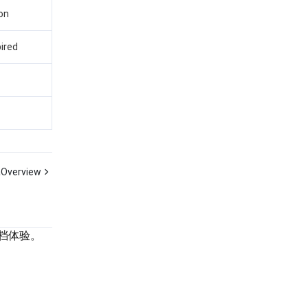
on
ired
Overview
档体验。