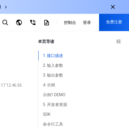
用
弹性伸缩
免费注册
CDN
控制台
登录
云数据库 MySQL
云直播
对象存储
nternational
本页导读
注册获取以下福利：
nglish
-
EN
30+产品免费试用
1. 接口描述
한국어
-
KO
新用户专享优惠
2. 输入参数
日本語
-
JP
抢先体验新产品
3. 输出参数
简体中文
-
ZH
立即免费注册
4. 示例
-17 12:46:56
ortuguês
-
PT
示例1 DEMO
ahasa Indonesia
-
IND
5. 开发者资源
SDK
中国站
命令行工具
简体中文