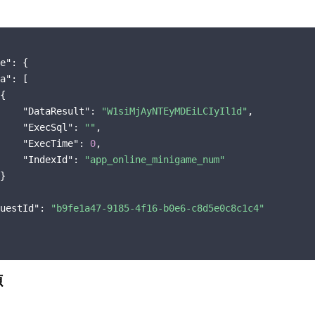
e"
: {

a"
: [

{

"DataResult"
: 
"W1siMjAyNTEyMDEiLCIyIl1d"
,

"ExecSql"
: 
""
,

"ExecTime"
: 
0
,

"IndexId"
: 
"app_online_minigame_num"
}

uestId"
: 
"b9fe1a47-9185-4f16-b0e6-c8d5e0c8c1c4"
源