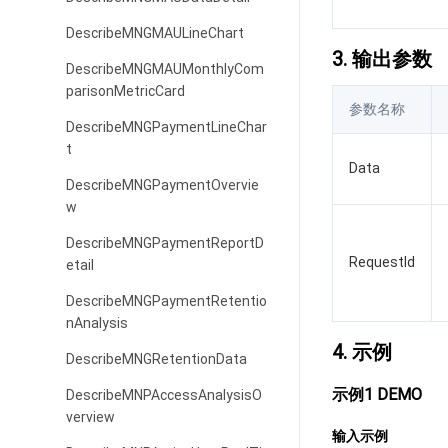
DescribeMNGMAULineChart
3. 输出参数
DescribeMNGMAUMonthlyCom
parisonMetricCard
参数名称
DescribeMNGPaymentLineChar
t
Data
DescribeMNGPaymentOvervie
w
DescribeMNGPaymentReportD
RequestId
etail
DescribeMNGPaymentRetentio
nAnalysis
4. 示例
DescribeMNGRetentionData
示例1 DEMO
DescribeMNPAccessAnalysisO
verview
输入示例