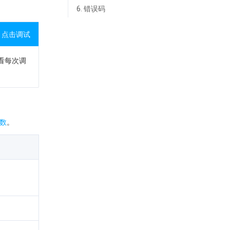
6. 错误码
点击调试
查看每次调
数
。