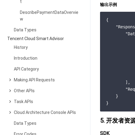
t
输出示例
DescribePaymentDataOvervie
w
{

"Respons
Data Types
"Dat
Tencent Cloud Smart Advisor
            
History
Introduction
API Category
            
Making API Requests
        ],

"Req
Other APIs
    }

Task APIs
Cloud Architecture Console APIs
5. 开发者资
Data Types
SDK
Error Codes