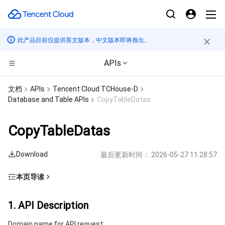
此产品目前仅提供英文版本，中文版本即将推出。
APIs
CDN与边缘平台
文档
APIs
Tencent Cloud TCHouse-D
Database and Table APIs
CopyTableDatas
计算
边缘安全加速平台 EO
CopyTableDatas
边缘计算
内容分发网络 CDN
云服务器
Download
最后更新时间：
2026-05-27 11:28:57
高性能计算
全站加速网络
轻量应用服务器
边缘计算机器
本页导读
容器
DDoS 防护
裸金属云服务器
批量计算
1. API Description
1. API Description
分布式云
安全加速 SCDN
GPU 云服务器
高性能计算集群
容器服务
2. Input Parameters
Domain name for API request: