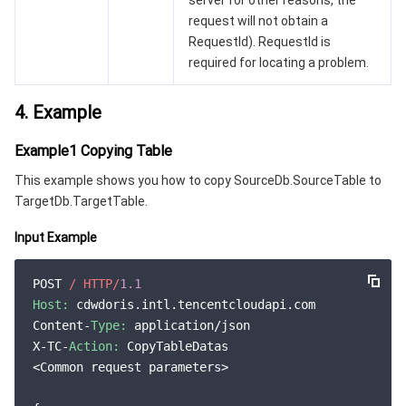
server for other reasons, the
request will not obtain a
RequestId). RequestId is
required for locating a problem.
4. Example
Example1 Copying Table
This example shows you how to copy SourceDb.SourceTable to
TargetDb.TargetTable.
Input Example
POST 
/ HTTP/
1.1
Host:
 cdwdoris.intl.tencentcloudapi.com

Content-
Type:
 application/json

X-TC-
Action:
 CopyTableDatas

<Common request parameters>
