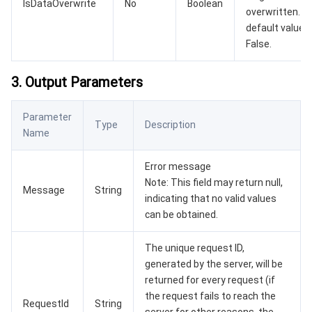
IsDataOverwrite
No
Boolean
overwritten. T
云顾问 - 混沌演练
云顾问-Tencent RTC 云助手
控制台相关
default value i
False.
地域管理系统
云压测
费用中心
3. Output Parameters
配额中心
认证信息
Parameter
资源中心
政策与规范
Type
Description
Name
第三方
Error message
Note: This field may return null,
Message
服务计划
String
indicating that no valid values
can be obtained.
腾讯云培训认证
The unique request ID,
合作伙伴支持计划
generated by the server, will be
returned for every request (if
the request fails to reach the
RequestId
String