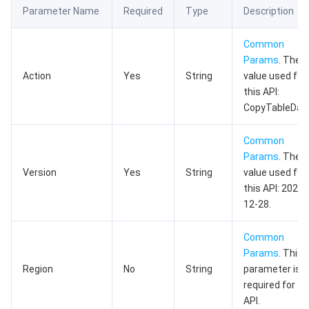
Parameter Name
Required
Type
Description
数据安全
游戏数据库 TcaplusDB
数据库专家服务
私有网络
Common
业务安全
云数据库 Tendis
数据库智能管家 DBbrain
负载均衡
数据安全治理中心
Params
. The
Action
Yes
String
value used for
安全服务
时序数据库 CTSDB
数据库管理中心
网关负载均衡
密钥管理系统
验证码
this API:
CopyTableDat
云安全
专线接入
凭据管理系统
文本内容安全
渗透测试服务
Common
Params
. The
应用安全
云联网
堡垒机
图片内容安全
安全服务平台
云防火墙
Version
Yes
String
value used for
this API: 2021-
域名与网站
弹性网卡
数据安全审计
音频内容安全
Web 应用防火墙
移动应用安全
12-28.
企业应用
NAT 网关
视频内容安全
主机安全
安全凭证服务
域名注册
Common
Params
. This
办公协同
对等连接
账号风控平台
容器安全服务
SSL 证书
腾讯微卡
Region
No
String
parameter is n
required for th
大数据
网络流日志
风险识别 RCE
云安全中心
私有域解析 Private DNS
腾讯电子签
API.