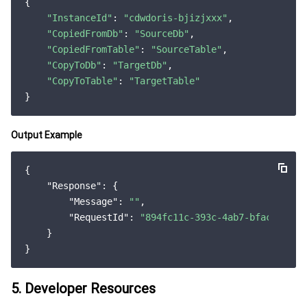
{

"InstanceId"
: 
"cdwdoris-bjizjxxx"
,

"CopiedFromDb"
: 
"SourceDb"
,

"CopiedFromTable"
: 
"SourceTable"
,

"CopyToDb"
: 
"TargetDb"
,

"CopyToTable"
: 
"TargetTable"
Output Example
{

"Response"
: {

"Message"
: 
""
,

"RequestId"
: 
"894fc11c-393c-4ab7-bfac-ba64a
    }

5. Developer Resources