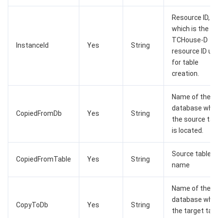
AI 基础产品
Anycast 公网加速
游戏安全
漏洞扫描服务
移动解析 HTTPDNS
腾讯会议
弹性 MapReduce
Resource ID,
which is the
TCHouse-D
AI 应用产品
共享带宽包
防火墙管理
DNSPod
腾讯乐享
Elasticsearch Service
人脸识别
InstanceId
Yes
String
resource ID us
for table
AI 平台产品
VPN 连接
云解析 DNS
腾讯云企业网盘
流计算 Oceanus
语音合成
腾讯云智能数智人
creation.
腾讯大模型
私有连接
数据湖计算
语音识别
人脸核身
腾讯云大模型训推平台TI-ONE
Name of the
database whe
CopiedFromDb
Yes
String
物联网
弹性公网 IP
腾讯云数据仓库 TCHouse-C
机器翻译
智能音乐平台
腾讯云智能体开发平台
the source tab
is located.
消息队列
全球应用加速
腾讯云数据仓库 TCHouse-D
文字识别
知识引擎原子能力
物联网通信
Source table
CopiedFromTable
Yes
String
name
通信服务
腾讯云数据仓库 TCHouse-P
人脸融合
大模型图像创作引擎
消息队列 CKafka 版
Name of the
实时互动
数据开发治理平台 WeData
大模型视频创作引擎
消息队列 RocketMQ 版
短信
database whe
CopyToDb
Yes
String
the target tab
视频服务
腾讯云 BI
腾讯混元生3D
消息队列 RabbitMQ 版
移动推送
即时通信 IM