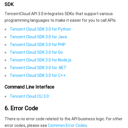
SDK
TencentCloud API 3.0 integrates SDKs that support various
programming languages to make it easier for you to call APIs.
Tencent Cloud SDK 3.0 for Python
Tencent Cloud SDK 3.0 for Java
Tencent Cloud SDK 3.0 for PHP
Tencent Cloud SDK 3.0 for Go
Tencent Cloud SDK 3.0 for Node.js
Tencent Cloud SDK 3.0 for .NET
Tencent Cloud SDK 3.0 for C++
Command Line Interface
Tencent Cloud CLI 3.0
6. Error Code
There is no error code related to the API business logic. For other
error codes, please see
Common Error Codes
.