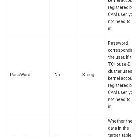
kernel account
监控与运维
智能预问诊
智能顾问
云原生构建
云开发 CloudBase
registered by 
CAM user, you
API 与工具
标签
腾讯云代码助手
腾讯云可观测平台
not need to fill 
in.
软件产品公告专区
云资源自动化 for Terraform
腾讯云代码分析
应用性能监控
云迁移
Password
专有云软件
访问管理
腾讯云超级应用服务
前端性能监控
云 API
软件产品生命周期公告
corresponding
the user. If the
TCHouse-D
腾讯云数据库
操作审计
云拨测
腾讯云命令行工具
腾讯专有云企业版 TCE
cluster uses a
PassWord
No
String
kernel account
其他文档
配置审计
Prometheus 监控服务
腾讯专有云PaaS平台 TCS
TDSQL
registered by 
CAM user, you
大数据
集团账号管理
Grafana 可视化服务
渠道合作伙伴
not need to fill 
in.
操作系统
控制中心
事件总线
账号相关
大数据处理套件 TBDS
Whether the
身份识别平台
腾讯云健康看板
消息中心
TencentOS Server
data in the
target table is