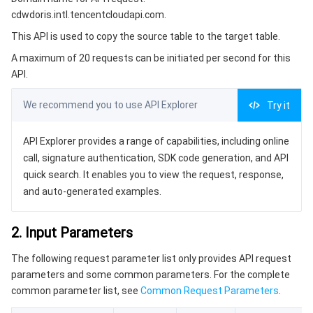
3. Output Parameters
微服务
多网聚合加速（腾讯云聚通）
专用宿主机
服务网格
本地专用集群
cdwdoris.intl.tencentcloudapi.com.
4. Example
This API is used to copy the source table to the target table.
Serverless
弹性伸缩
容器镜像服务
边缘可用区
弹性微服务
Example1 Copying Table
A maximum of 20 requests can be initiated per second for this
5. Developer Resources
API.
基础存储服务
自动化助手
云原生分布式云中心
专属可用区
API 网关
云函数
SDK
We recommend you to use API Explorer
Try it
存储数据服务
注册配置治理
对象存储
Command Line Interface
API Explorer provides a range of capabilities, including online
6. Error Code
关系型数据库
文件存储
日志服务
call, signature authentication, SDK code generation, and API
quick search. It enables you to view the request, response,
关系型数据库TDSQL
云硬盘
数据万象
云数据库 MySQL
and auto-generated examples.
NoSQL 数据库
云 HDFS
智能媒资托管
云数据库 MariaDB
TDSQL-C MySQL 版
2. Input Parameters
The following request parameter list only provides API request
数据库 SaaS 服务
数据加速器 GooseFS
云数据库 PostgreSQL
TDSQL MySQL 版
腾讯云分布式缓存数据库（兼容 Redis）
parameters and some common parameters. For the complete
common parameter list, see
Common Request Parameters
.
网络
云数据库 SQL Server
TDSQL Boundless
云数据库 MongoDB
数据传输服务