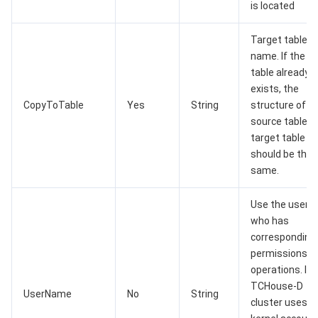
is located
媒体点播
多模态智能数据湖 TCLake
腾讯混元大模型
消息队列 Pulsar 版
邮件推送
实时音视频
媒体直播
Target table
name. If the
媒体处理
大模型服务平台 TokenHub
消息队列 MQTT 版
实时互动-教育版
媒体包装
直播录制
table already
exists, the
CopyToTable
Yes
String
structure of t
视频终端SDK
消息队列 CMQ 版
实时互动-工业能源版
媒体传输
媒体处理
source table a
target table
教育服务
消息队列 CMQ
游戏多媒体引擎
云直播
应用云渲染
直播 SDK
should be the
same.
医疗服务
云联络中心
云点播
云桌面
短视频 SDK
互动白板
Use the user
云资源管理
腾讯特效 SDK
腾讯健康组学平台
who has
corresponding
开发者工具
数智医疗影像平台
API
permissions f
operations. If 
TCHouse-D
Low Code
智能导诊
SDK
云市场
UserName
No
String
cluster uses a