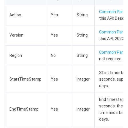
数据安全
游戏数据库 TcaplusDB
数据库专家服务
私有网络
Common Para
Action
Yes
String
this API: Descri
业务安全
云数据库 Tendis
数据库智能管家 DBbrain
负载均衡
数据安全治理中心
Common Para
Version
Yes
String
安全服务
时序数据库 CTSDB
数据库管理中心
网关负载均衡
密钥管理系统
验证码
this API: 2020-0
云安全
专线接入
凭据管理系统
文本内容安全
渗透测试服务
Common Para
Region
No
String
not required.
应用安全
云联网
堡垒机
图片内容安全
安全服务平台
云防火墙
Start timestam
StartTimeStamp
Yes
Integer
seconds. suppor
域名与网站
弹性网卡
数据安全审计
音频内容安全
Web 应用防火墙
移动应用安全
days.
企业应用
NAT 网关
视频内容安全
主机安全
安全凭证服务
域名注册
End timestamp,
seconds. the r
办公协同
EndTimeStamp
对等连接
账号风控平台
容器安全服务
SSL 证书
腾讯微卡
Yes
Integer
time and start 
days.
大数据
网络流日志
风险识别 RCE
云安全中心
私有域解析 Private DNS
腾讯电子签