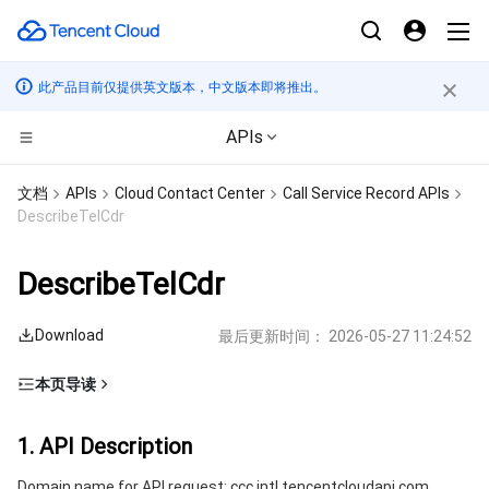
此产品目前仅提供英文版本，中文版本即将推出。
APIs
CDN与边缘平台
文档
APIs
Cloud Contact Center
Call Service Record APIs
DescribeTelCdr
计算
边缘安全加速平台 EO
DescribeTelCdr
边缘计算
内容分发网络 CDN
云服务器
Download
最后更新时间：
2026-05-27 11:24:52
高性能计算
全站加速网络
轻量应用服务器
边缘计算机器
本页导读
容器
DDoS 防护
裸金属云服务器
批量计算
1. API Description
1. API Description
分布式云
安全加速 SCDN
GPU 云服务器
高性能计算集群
容器服务
2. Input Parameters
Domain name for API request: ccc.intl.tencentcloudapi.com.