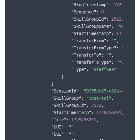
"RingTimestamp"
: 
1729756306
,
"Sequence"
: 
0
,

"SkillGroupId"
: 
2522
,

"SkillGroupName"
: 
"test-tel
"StartTimestamp"
: 
172975630
"TransferFrom"
: 
""
,

"TransferFromType"
: 
""
,

"TransferTo"
: 
""
,

"TransferToType"
: 
""
,

"Type"
: 
"staffSeat"
                    }

                ],

"SessionId"
: 
"0955de87-c86d-4457-aa
"SkillGroup"
: 
"test-tel"
,

"SkillGroupId"
: 
2522
,

"StartTimestamp"
: 
1729756291
,

"Time"
: 
1729756291
,

"UUI"
: 
""
,

"Uui"
: 
""
,
