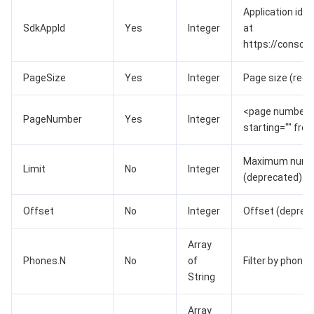
Application id (
AI 基础产品
Anycast 公网加速
游戏安全
漏洞扫描服务
移动解析 HTTPDNS
腾讯会议
弹性 MapReduce
SdkAppId
Yes
Integer
at
https://console
AI 应用产品
共享带宽包
防火墙管理
DNSPod
腾讯乐享
Elasticsearch Service
人脸识别
PageSize
Yes
Integer
Page size (requi
AI 平台产品
VPN 连接
云解析 DNS
腾讯云企业网盘
流计算 Oceanus
语音合成
腾讯云智能数智人
<page number=""
PageNumber
Yes
Integer
starting="" from
腾讯大模型
私有连接
数据湖计算
语音识别
人脸核身
腾讯云大模型训推平台TI-ONE
Maximum number
物联网
弹性公网 IP
腾讯云数据仓库 TCHouse-C
机器翻译
智能音乐平台
腾讯云智能体开发平台
Limit
No
Integer
(deprecated).
消息队列
全球应用加速
腾讯云数据仓库 TCHouse-D
文字识别
知识引擎原子能力
物联网通信
Offset
No
Integer
Offset (depreca
通信服务
腾讯云数据仓库 TCHouse-P
人脸融合
大模型图像创作引擎
消息队列 CKafka 版
Array
Phones.N
No
of
Filter by phone
实时互动
数据开发治理平台 WeData
大模型视频创作引擎
消息队列 RocketMQ 版
短信
String
Array
视频服务
腾讯云 BI
腾讯混元生3D
消息队列 RabbitMQ 版
移动推送
即时通信 IM