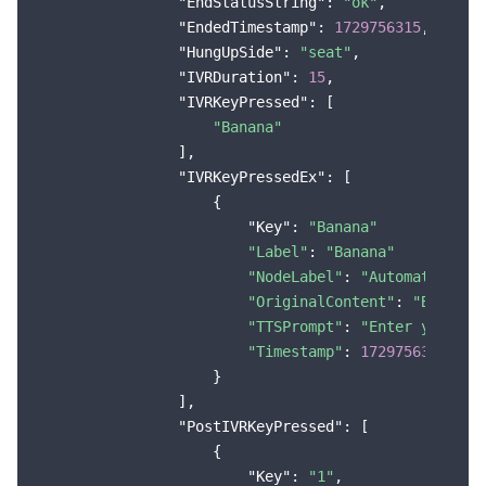
"EndStatusString"
: 
"ok"
,

"EndedTimestamp"
: 
1729756315
,

"HungUpSide"
: 
"seat"
,

"IVRDuration"
: 
15
,

"IVRKeyPressed"
: [

"Banana"
                ],

"IVRKeyPressedEx"
: [

                    {

"Key"
: 
"Banana"
"Label"
: 
"Banana"
"NodeLabel"
: 
"Automatic Spe
"OriginalContent"
: 
"Banana.
"TTSPrompt"
: 
"Enter your fa
"Timestamp"
: 
1729756303211
                    }

                ],

"PostIVRKeyPressed"
: [

                    {

"Key"
: 
"1"
,
