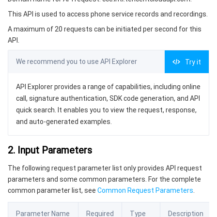
3. Output Parameters
微服务
多网聚合加速（腾讯云聚通）
专用宿主机
服务网格
本地专用集群
This API is used to access phone service records and recordings.
4. Example
A maximum of 20 requests can be initiated per second for this
Serverless
弹性伸缩
容器镜像服务
边缘可用区
弹性微服务
Example1 Sample Code For Accessing Phone Call Record
API.
5. Developer Resources
基础存储服务
自动化助手
云原生分布式云中心
专属可用区
注册配置治理
云函数
We recommend you to use API Explorer
Try it
SDK
存储数据服务
API 网关
对象存储
Command Line Interface
API Explorer provides a range of capabilities, including online
call, signature authentication, SDK code generation, and API
6. Error Code
关系型数据库
文件存储
日志服务
quick search. It enables you to view the request, response,
and auto-generated examples.
关系型数据库TDSQL
云硬盘
数据万象
云数据库 MySQL
2. Input Parameters
NoSQL 数据库
云 HDFS
智能媒资托管
云数据库 MariaDB
TDSQL-C MySQL 版
The following request parameter list only provides API request
parameters and some common parameters. For the complete
数据库 SaaS 服务
数据加速器 GooseFS
云数据库 PostgreSQL
TDSQL MySQL 版
腾讯云分布式缓存数据库（兼容 Redis）
common parameter list, see
Common Request Parameters
.
网络
云数据库 SQL Server
TDSQL Boundless
云数据库 MongoDB
数据传输服务
Parameter Name
Required
Type
Description