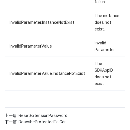
failure.
The instance
InvalidParameter.InstanceNotExist
does not
exist.
Invalid
InvalidParameterValue
Parameter
The
SDKAppID
InvalidParameterValue.InstanceNotExist
does not
exist.
上一篇:
ResetExtensionPassword
下一篇:
DescribeProtectedTelCdr