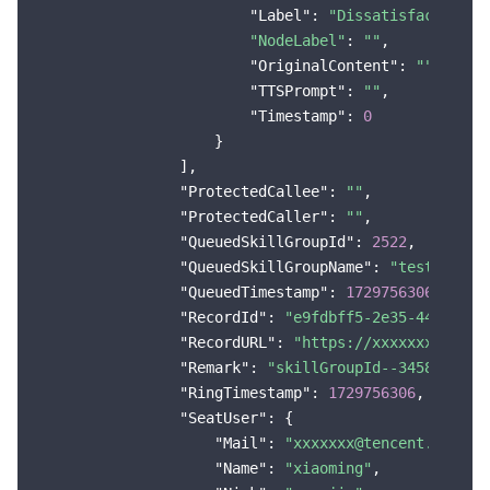
"Label"
: 
"Dissatisfaction"
"NodeLabel"
: 
""
,

"OriginalContent"
: 
""
,

"TTSPrompt"
: 
""
,

"Timestamp"
: 
0
                    }

                ],

"ProtectedCallee"
: 
""
,

"ProtectedCaller"
: 
""
,

"QueuedSkillGroupId"
: 
2522
,

"QueuedSkillGroupName"
: 
"test-tel"
,

"QueuedTimestamp"
: 
1729756306
,

"RecordId"
: 
"e9fdbff5-2e35-4480-83f
"RecordURL"
: 
"https://xxxxxxx.mp3"
,

"Remark"
: 
"skillGroupId--34588"
,

"RingTimestamp"
: 
1729756306
,

"SeatUser"
: {

"Mail"
: 
"xxxxxxx@tencent.com"
,

"Name"
: 
"xiaoming"
,
