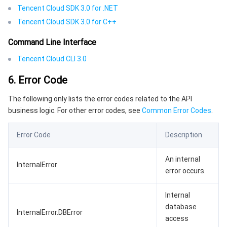
Tencent Cloud SDK 3.0 for .NET
Tencent Cloud SDK 3.0 for C++
Command Line Interface
Tencent Cloud CLI 3.0
6. Error Code
The following only lists the error codes related to the API
business logic. For other error codes, see
Common Error Codes
.
Error Code
Description
An internal
InternalError
error occurs.
Internal
database
InternalError.DBError
access