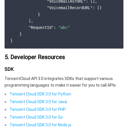
"VoicemailAsrURL"
: [],

"VoicemailRecordURL"
: []

            }

        ],

"RequestId"
: 
"abc"
    }

5. Developer Resources
SDK
TencentCloud API 3.0 integrates SDKs that support various
programming languages to make it easier for you to call APIs.
Tencent Cloud SDK 3.0 for Python
Tencent Cloud SDK 3.0 for Java
Tencent Cloud SDK 3.0 for PHP
Tencent Cloud SDK 3.0 for Go
Tencent Cloud SDK 3.0 for Node.js