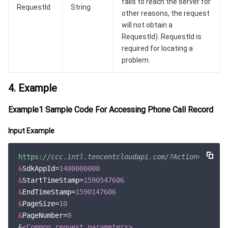
fails to reach the server for
监控与运维
智能预问诊
智能顾问
云原生构建
云开发 CloudBase
RequestId
String
other reasons, the request
will not obtain a
API 与工具
标签
腾讯云代码助手
腾讯云可观测平台
RequestId). RequestId is
required for locating a
软件产品公告专区
云资源自动化 for Terraform
腾讯云代码分析
应用性能监控
云迁移
problem.
专有云软件
访问管理
腾讯云超级应用服务
前端性能监控
云 API
软件产品生命周期公告
4. Example
腾讯云数据库
操作审计
云拨测
腾讯云命令行工具
腾讯专有云企业版 TCE
Example1 Sample Code For Accessing Phone Call Record
Input Example
其他文档
配置审计
Prometheus 监控服务
腾讯专有云PaaS平台 TCS
TDSQL
https:
//ccc.intl.tencentcloudapi.com/?Action=Descri
大数据
集团账号管理
Grafana 可视化服务
渠道合作伙伴
&
SdkAppId=
1400000000
&
StartTimeStamp=
1590547606
操作系统
控制中心
事件总线
账号相关
大数据处理套件 TBDS
&
EndTimeStamp=
1590147606
&
PageSize=
10
身份识别平台
腾讯云健康看板
消息中心
TencentOS Server
&
PageNumber=
0
&
<Common request parameters>