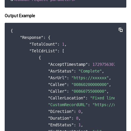
云顾问 - 混沌演练
云顾问-Tencent RTC 云助手
控制台相关
Output Example
地域管理系统
云压测
费用中心
{

配额中心
认证信息
"Response"
: {

"TotalCount"
: 
1
,

资源中心
政策与规范
"TelCdrList"
: [

            {

"AcceptTimestamp"
: 
1729756307
,

第三方
"AsrStatus"
: 
"Complete"
,

"AsrUrl"
: 
"https://xxxxxx"
,

服务计划
"Callee"
: 
"00860200000000"
,

"Caller"
: 
"0086075500000"
,

腾讯云培训认证
"CallerLocation"
: 
"Fixed line in Sh
"CustomRecordURL"
: 
"https://xxxxxxx
合作伙伴支持计划
"Direction"
: 
0
,

"Duration"
: 
8
,

"EndStatus"
: 
1
,
