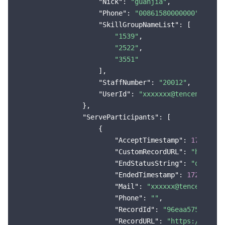
"Nick"
: 
"guanjia"
,

"Phone"
: 
"00861580000000"
,

"SkillGroupNameList"
: [

"1539"
,

"2522"
,

"3551"
                    ],

"StaffNumber"
: 
"20012"
,

"UserId"
: 
"xxxxxxx@tencent.com"
                },

"ServeParticipants"
: [

                    {

"AcceptTimestamp"
: 
17297563
"CustomRecordURL"
: 
"https:/
"EndStatusString"
: 
"ok"
,

"EndedTimestamp"
: 
172975631
"Mail"
: 
"xxxxxx@tencent.com
"Phone"
: 
""
,

"RecordId"
: 
"96eaa575-be4c-
"RecordURL"
: 
"https://xxxxx