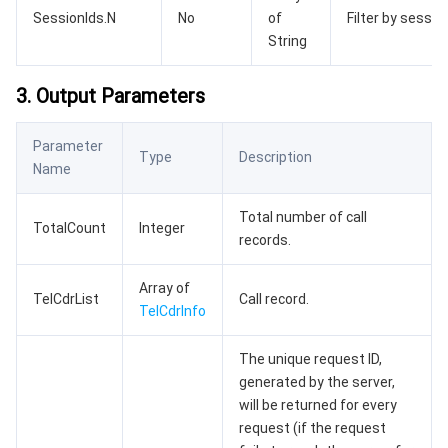
SessionIds.N
No
of
Filter by session
String
媒体点播
多模态智能数据湖 TCLake
腾讯混元大模型
消息队列 Pulsar 版
邮件推送
实时音视频
媒体直播
3. Output Parameters
媒体处理
大模型服务平台 TokenHub
消息队列 MQTT 版
实时互动-教育版
媒体包装
直播录制
Parameter
视频终端SDK
消息队列 CMQ 版
实时互动-工业能源版
媒体传输
媒体处理
Type
Description
Name
教育服务
消息队列 CMQ
游戏多媒体引擎
云直播
应用云渲染
直播 SDK
Total number of call
TotalCount
Integer
records.
医疗服务
云联络中心
云点播
云桌面
短视频 SDK
互动白板
Array of
TelCdrList
Call record.
云资源管理
腾讯特效 SDK
腾讯健康组学平台
TelCdrInfo
开发者工具
数智医疗影像平台
API
The unique request ID,
generated by the server,
Low Code
智能导诊
SDK
云市场
will be returned for every
request (if the request