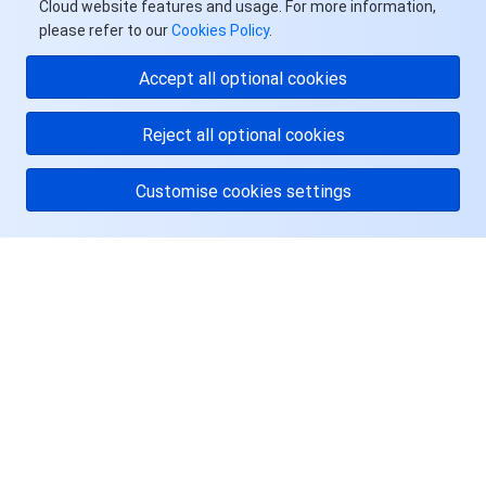
Cloud website features and usage. For more information,
please refer to our
Cookies Policy
.
Accept all optional cookies
Reject all optional cookies
Customise cookies settings
关于腾讯云
服务与支持
资源
用户中心
Facebook