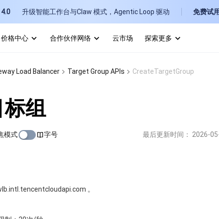
4.0
升级智能工作台与Claw 模式，Agentic Loop 驱动
免费试
价格中心
合作伙伴网络
云市场
探索更多
I
eway Load Balancer
Target Group APIs
CreateTargetGroup
E
目标组
焦模式
字号
最后更新时间：
2026-05
P
B
ntl.tencentcloudapi.com 。