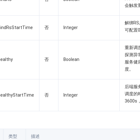
会触发
解绑R
indRsStartTime
否
Integer
可配置0
重新调
探测异
ealthy
否
Boolean
服务健
度。
后端服
调度的时
ealthyStartTime
否
Integer
3600s
类型
描述