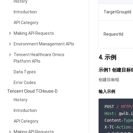
History
Introduction
TargetGroupId
API Category
Making API Requests
RequestId
Environment Management APIs
Tencent Healthcare Omics
4. 示例
Platform APIs
示例1 创建目标
Data Types
创建目标组
Error Codes
Tencent Cloud TCHouse-D
输入示例
History
POST 
/ HTTP/
Introduction
Host:
 gwlb.i
Content-
Type
API Category
X-TC-
Action:
Making API Requests