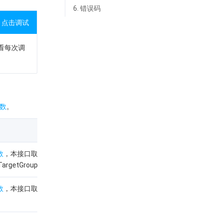
6. 错误码
点击调试
查看每次调
数
。
数
，本接口取值：
TargetGroup。
数
，本接口取值：2024-
。