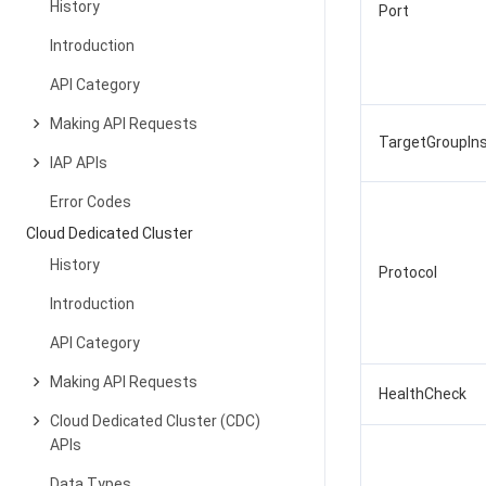
History
Port
Introduction
API Category
Making API Requests
TargetGroupIn
IAP APIs
Error Codes
Cloud Dedicated Cluster
History
Protocol
Introduction
API Category
Making API Requests
HealthCheck
Cloud Dedicated Cluster (CDC)
APIs
Data Types