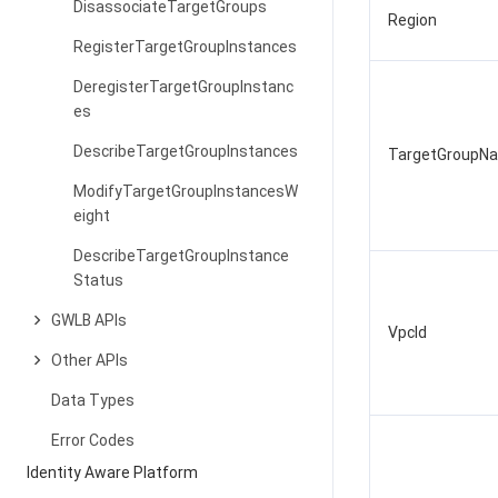
DisassociateTargetGroups
Region
RegisterTargetGroupInstances
DeregisterTargetGroupInstanc
es
DescribeTargetGroupInstances
TargetGroupN
ModifyTargetGroupInstancesW
eight
DescribeTargetGroupInstance
Status
GWLB APIs
VpcId
Other APIs
Data Types
Error Codes
Identity Aware Platform