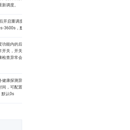
重新调度。
S后开启重调度的时间，
s-3600s，默认0s
度功能内的后端服务健康
常开关，开关打开后后端
康检查异常会触发重新调
务健康探测异常后开启重
间，可配置0s-
，默认0s