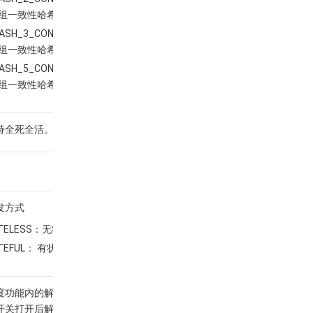
组一致性哈希
HASH_3_CONSISTENT：
组一致性哈希
HASH_5_CONSISTENT：
组一致性哈希
持全死全活。默认支持。
发方式
TELESS：无状态
TEFUL： 有状态
度功能内的解绑后端服务
开关打开后解绑后端服务