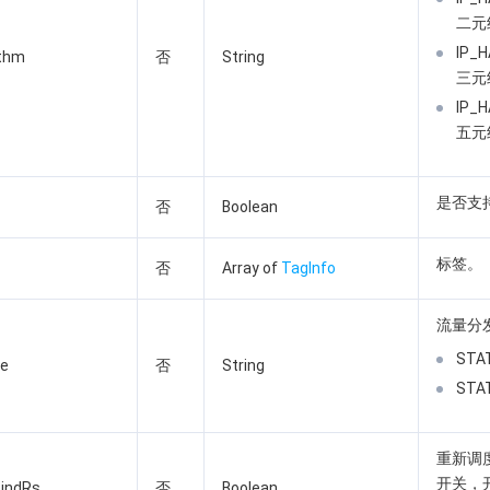
二元
IP_
ithm
否
String
三元
IP_
五元
是否支
否
Boolean
标签。
否
Array of
TagInfo
流量分
STA
de
否
String
STA
重新调
开关，
indRs
否
Boolean