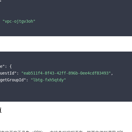


 
"vpc-ojtgv3oh"
e"
: {

uestId"
: 
"eab511f4-8f43-42ff-896b-0ee4cdf83493"
,

getGroupId"
: 
"lbtg-fxh5qtdy"
源