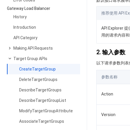
Error Codes
默认接口请求频率限
Gateway Load Balancer
推荐使用 API Exp
History
Introduction
API Expl
用的请求内容和
API Category
Making API Requests
2. 输入参数
Target Group APIs
以下请求参数列表
CreateTargetGroup
参数名称
DeleteTargetGroups
DescribeTargetGroups
Action
DescribeTargetGroupList
ModifyTargetGroupAttribute
Version
AssociateTargetGroups