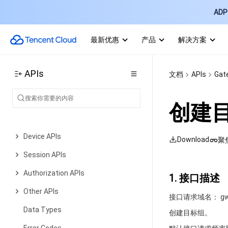
ADP 
Error Codes
Real-time Teleoperation
最新优惠
产品
解决方案
History
Introduction
APIs
文档
APIs
Gat
API Category
Making API Requests
创建
Project APIs
Device APIs
Download
聚
Session APIs
Authorization APIs
1. 接口描述
Other APIs
接口请求域名： gwlb.i
Data Types
创建目标组。