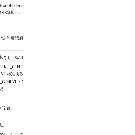
GroupInstances.N中的
二者必填其一。仅支持
绑定的后端服务器
载均衡目标组协议。
CENT_GENEVE ：
EVE 标准协议
_GENEVE：GENEVE 兼
议
查设置。
法。
HASH_2_CONSISTENT：