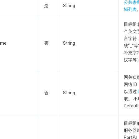
公共参
是
String
域列表
目标组名
个英文
言字符
ame
否
String
线“_”
补充字符
汉字等
网关负
网络 ID
以通过
否
String
取。 
Defaul
目标组
服务器
Port和