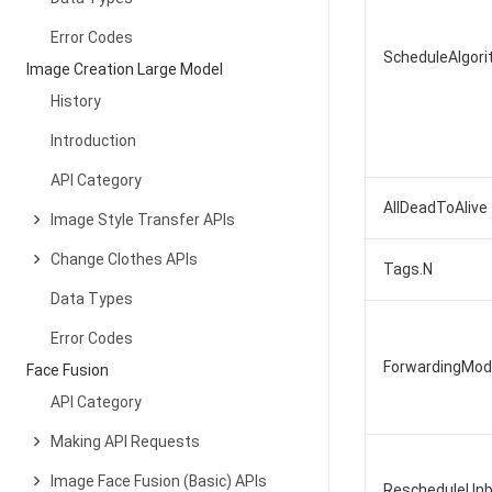
Error Codes
ScheduleAlgor
Image Creation Large Model
History
Introduction
API Category
AllDeadToAlive
Image Style Transfer APIs
Change Clothes APIs
Tags.N
Data Types
Error Codes
ForwardingMo
Face Fusion
API Category
Making API Requests
Image Face Fusion (Basic) APIs
RescheduleUnb