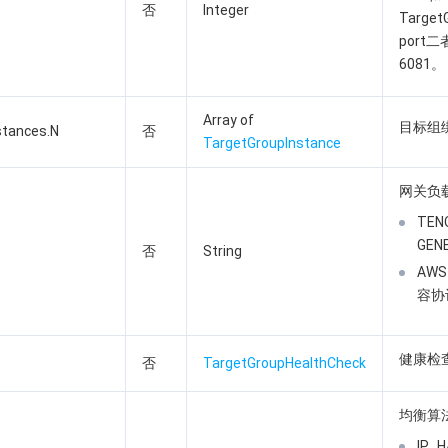
否
Integer
Target
port
6081。
Array of
目标组
stances.N
否
TargetGroupInstance
网关负
TEN
GEN
否
String
AWS
容协
健康检
否
TargetGroupHealthCheck
均衡算
IP_