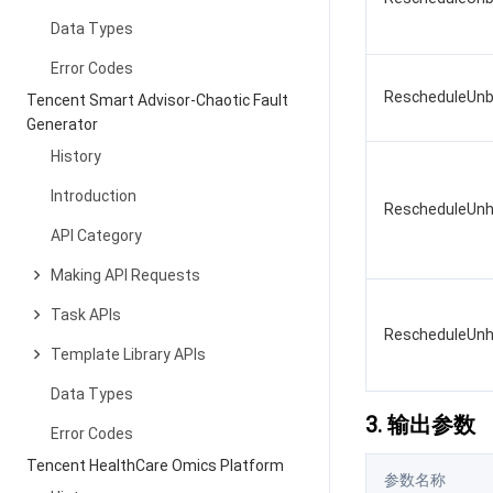
Data Types
Error Codes
RescheduleUnb
Tencent Smart Advisor-Chaotic Fault
Generator
History
Introduction
RescheduleUnh
API Category
Making API Requests
Task APIs
RescheduleUnh
Template Library APIs
Data Types
3. 输出参数
Error Codes
Tencent HealthCare Omics Platform
参数名称