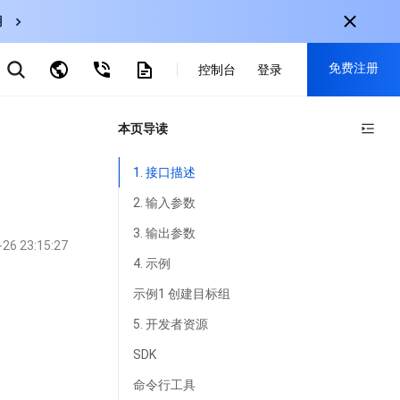
用
弹性伸缩
免费注册
CDN
控制台
登录
云数据库 MySQL
云直播
对象存储
nternational
本页导读
注册获取以下福利：
nglish
-
EN
30+产品免费试用
1. 接口描述
한국어
-
KO
新用户专享优惠
2. 输入参数
日本語
-
JP
抢先体验新产品
3. 输出参数
-26 23:15:27
简体中文
-
ZH
立即免费注册
4. 示例
ortuguês
-
PT
示例1 创建目标组
ahasa Indonesia
-
IND
5. 开发者资源
SDK
中国站
命令行工具
简体中文