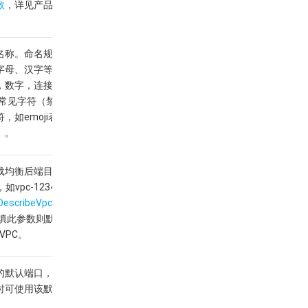
数
，详见产品支持的
地
。
称。命名规则：1-80
字母、汉字等国际通用语
，数字，连接线“-”、下划
等常见字符（禁止Unicode
，如emoji表情、生僻
）。
载均衡后端目标组所属的
，如vpc-12345678，可
DescribeVpcs
接口获
不填此参数则默认为
tVPC。
的默认端口， 后续添加
时可使用该默认端口。