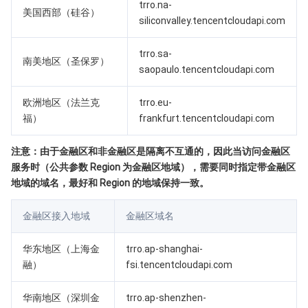
媒体点播
多模态智能数据湖 TCLake
腾讯混元大模型
消息队列 Pulsar 版
邮件推送
实时音视频
媒体直播
trro.na-
美国西部（硅谷）
siliconvalley.tencentcloudapi.com
媒体处理
大模型服务平台 TokenHub
消息队列 MQTT 版
实时互动-教育版
媒体包装
直播录制
trro.sa-
南美地区（圣保罗）
saopaulo.tencentcloudapi.com
视频终端SDK
消息队列 CMQ 版
实时互动-工业能源版
媒体传输
媒体处理
欧洲地区（法兰克
trro.eu-
教育服务
消息队列 CMQ
游戏多媒体引擎
云直播
应用云渲染
直播 SDK
福）
frankfurt.tencentcloudapi.com
医疗服务
云联络中心
云点播
云桌面
短视频 SDK
互动白板
注意：由于金融区和非金融区是隔离不互通的，因此当访问金融区
服务时（公共参数 Region 为金融区地域），需要同时指定带金融区
云资源管理
腾讯特效 SDK
腾讯健康组学平台
地域的域名，最好和 Region 的地域保持一致。
开发者工具
数智医疗影像平台
API
金融区接入地域
金融区域名
Low Code
智能导诊
SDK
云市场
华东地区（上海金
trro.ap-shanghai-
融）
fsi.tencentcloudapi.com
监控与运维
智能预问诊
智能顾问
云原生构建
云开发 CloudBase
华南地区（深圳金
trro.ap-shenzhen-