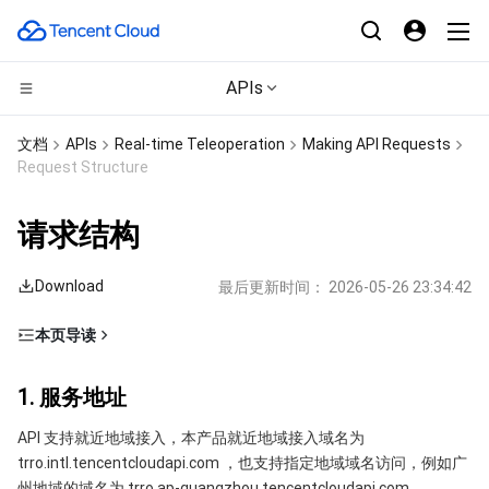
APIs
计算
文档
APIs
Real-time Teleoperation
Making API Requests
Request Structure
CDN与边缘平台
云服务器
请求结构
高性能计算
轻量应用服务器
边缘安全加速平台 EO
Download
最后更新时间：
2026-05-26 23:34:42
边缘计算
裸金属云服务器
内容分发网络 CDN
批量计算
本页导读
容器
GPU 云服务器
全站加速网络
高性能计算集群
边缘计算机器
1. 服务地址
1. 服务地址
分布式云
专用宿主机
DDoS 防护
容器服务
2. 通信协议
API 支持就近地域接入，本产品就近地域接入域名为
3. 请求方法
微服务
弹性伸缩
安全加速 SCDN
服务网格
本地专用集群
trro.intl.tencentcloudapi.com ，也支持指定地域域名访问，例如广
4. 字符编码
州地域的域名为 trro.ap-guangzhou.tencentcloudapi.com 。