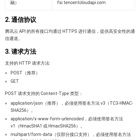
融）
fsi.tencentcloudapi.com
API 与工具
标签
腾讯云代码助手
腾讯云可观测平台
2. 通信协议
软件产品公告专区
云资源自动化 for Terraform
腾讯云代码分析
应用性能监控
云迁移
腾讯云 API 的所有接口均通过 HTTPS 进行通信，提供高安全性的通
专有云软件
访问管理
腾讯云超级应用服务
前端性能监控
云 API
软件产品生命周期公告
信通道。
3. 请求方法
腾讯云数据库
操作审计
云拨测
腾讯云命令行工具
腾讯专有云企业版 TCE
支持的 HTTP 请求方法:
其他文档
配置审计
Prometheus 监控服务
腾讯专有云PaaS平台 TCS
TDSQL
POST（推荐）
GET
大数据
集团账号管理
Grafana 可视化服务
渠道合作伙伴
POST 请求支持的 Content-Type 类型：
操作系统
控制中心
事件总线
账号相关
大数据处理套件 TBDS
application/json（推荐），必须使用签名方法 v3（TC3-HMAC-
SHA256）。
身份识别平台
腾讯云健康看板
消息中心
TencentOS Server
application/x-www-form-urlencoded，必须使用签名方法
v1（HmacSHA1 或 HmacSHA256）。
云顾问 - 混沌演练
云顾问-Tencent RTC 云助手
控制台相关
multipart/form-data（仅部分接口支持），必须使用签名方法