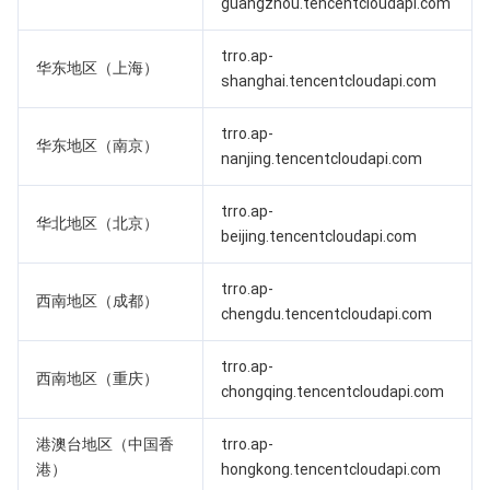
guangzhou.tencentcloudapi.com
业务安全
云数据库 Tendis
数据库智能管家 DBbrain
负载均衡
数据安全治理中心
trro.ap-
华东地区（上海）
shanghai.tencentcloudapi.com
安全服务
时序数据库 CTSDB
数据库管理中心
网关负载均衡
密钥管理系统
验证码
trro.ap-
云安全
华东地区（南京）
专线接入
凭据管理系统
文本内容安全
渗透测试服务
nanjing.tencentcloudapi.com
应用安全
云联网
堡垒机
图片内容安全
安全服务平台
云防火墙
trro.ap-
华北地区（北京）
beijing.tencentcloudapi.com
域名与网站
弹性网卡
数据安全审计
音频内容安全
Web 应用防火墙
移动应用安全
trro.ap-
西南地区（成都）
企业应用
NAT 网关
视频内容安全
主机安全
安全凭证服务
域名注册
chengdu.tencentcloudapi.com
trro.ap-
办公协同
对等连接
账号风控平台
容器安全服务
SSL 证书
腾讯微卡
西南地区（重庆）
chongqing.tencentcloudapi.com
大数据
网络流日志
风险识别 RCE
云安全中心
私有域解析 Private DNS
腾讯电子签
港澳台地区（中国香
trro.ap-
港）
hongkong.tencentcloudapi.com
AI 基础产品
Anycast 公网加速
游戏安全
漏洞扫描服务
移动解析 HTTPDNS
腾讯会议
弹性 MapReduce