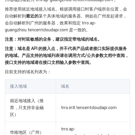
Serverless
自动化助手
多网聚合加速（腾讯云聚通）
容器镜像服务
边缘可用区
弹性微服务
推荐使用就近地域接入域名。根据调用接口时客户端所在位置，会
自动解析到
最近的
某个具体地域的服务器。例如在广州发起请求，
基础存储服务
云原生分布式云中心
专属可用区
API 网关
云函数
会自动解析到广州的服务器，效果和指定 trro.ap-
guangzhou.tencentcloudapi.com 是一致的。
存储数据服务
注册配置治理
对象存储
注意：对时延敏感的业务，建议指定带地域的域名。
注意：域名是 API 的接入点，并不代表产品或者接口实际提供服务
关系型数据库
文件存储
日志服务
的地域。产品支持的地域列表请在调用方式/公共参数文档中查阅，
接口支持的地域请在接口文档输入参数中查阅。
关系型数据库TDSQL
云硬盘
数据万象
云数据库 MySQL
目前支持的域名列表为：
NoSQL 数据库
云 HDFS
智能媒资托管
云数据库 MariaDB
TDSQL-C MySQL 版
接入地域
域名
数据库 SaaS 服务
数据加速器 GooseFS
云数据库 PostgreSQL
TDSQL MySQL 版
腾讯云分布式缓存数据库（兼容 Redis）
就近地域接入（推
荐，只支持非金融
trro.intl.tencentcloudapi.com
网络
云数据库 SQL Server
TDSQL Boundless
云数据库 MongoDB
数据传输服务
区）
数据安全
游戏数据库 TcaplusDB
数据库专家服务
私有网络
trro.ap-
华南地区（广州）