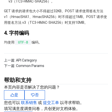
v3（TC3-HMAC-SHA256）。
地域管理系统
云压测
费用中心
GET 请求的请求包大小不得超过32KB。POST 请求使用签名方法
v1（HmacSHA1、HmacSHA256）时不得超过1MB。POST 请求使
配额中心
认证信息
用签名方法 v3（TC3-HMAC-SHA256）时支持10MB。
资源中心
政策与规范
4. 字符编码
均使用
UTF-8
编码。
第三方
服务计划
上一篇:
API Category
下一篇:
Common Params
腾讯云培训认证
帮助和支持
合作伙伴支持计划
本页内容是否解决了您的问题？
是
否
您也可以
联系销售
或
提交工单
以寻求帮助。
填写满意度调查问卷，共创更好文档体验。