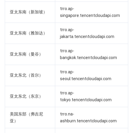
trro.ap-
亚太东南（新加坡）
AI 应用产品
共享带宽包
防火墙管理
DNSPod
腾讯乐享
Elasticsearch Service
人脸识别
singapore.tencentcloudapi.com
AI 平台产品
VPN 连接
云解析 DNS
腾讯云企业网盘
流计算 Oceanus
语音合成
腾讯云智能数智人
trro.ap-
亚太东南（雅加达）
jakarta.tencentcloudapi.com
腾讯大模型
私有连接
数据湖计算
语音识别
人脸核身
腾讯云大模型训推平台TI-ONE
trro.ap-
亚太东南（曼谷）
bangkok.tencentcloudapi.com
物联网
弹性公网 IP
腾讯云数据仓库 TCHouse-C
机器翻译
智能音乐平台
腾讯云智能体开发平台
trro.ap-
消息队列
全球应用加速
腾讯云数据仓库 TCHouse-D
文字识别
知识引擎原子能力
物联网通信
亚太东北（首尔）
seoul.tencentcloudapi.com
通信服务
腾讯云数据仓库 TCHouse-P
人脸融合
大模型图像创作引擎
消息队列 CKafka 版
trro.ap-
亚太东北（东京）
tokyo.tencentcloudapi.com
实时互动
数据开发治理平台 WeData
大模型视频创作引擎
消息队列 RocketMQ 版
短信
美国东部（弗吉尼
trro.na-
视频服务
腾讯云 BI
腾讯混元生3D
消息队列 RabbitMQ 版
移动推送
即时通信 IM
亚）
ashburn.tencentcloudapi.com