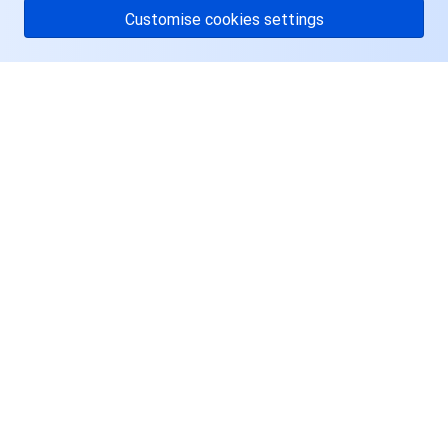
Customise cookies settings
关于腾讯云
服务与支持
资源
用户中心
Facebook
Twitter
Linkedin
Copyright © 2013-
2026
Tencent Cloud. All Rights Reserved.