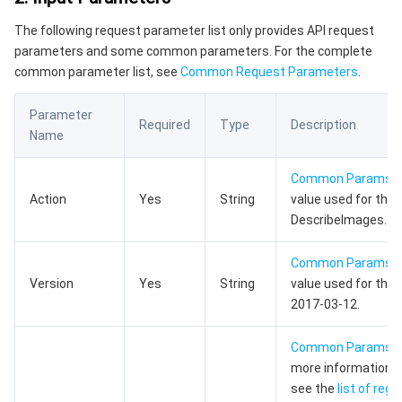
数据安全
游戏数据库 TcaplusDB
数据库专家服务
私有网络
The following request parameter list only provides API request
parameters and some common parameters. For the complete
业务安全
云数据库 Tendis
数据库智能管家 DBbrain
负载均衡
数据安全治理中心
common parameter list, see
Common Request Parameters
.
安全服务
时序数据库 CTSDB
数据库管理中心
网关负载均衡
密钥管理系统
验证码
Parameter
Required
Type
Description
Name
云安全
专线接入
凭据管理系统
文本内容安全
渗透测试服务
Common Params
.
Action
Yes
String
value used for this 
应用安全
云联网
堡垒机
图片内容安全
安全服务平台
云防火墙
DescribeImages.
域名与网站
弹性网卡
数据安全审计
音频内容安全
Web 应用防火墙
移动应用安全
Common Params
.
Version
Yes
String
value used for this 
企业应用
NAT 网关
视频内容安全
主机安全
安全凭证服务
域名注册
2017-03-12.
办公协同
对等连接
账号风控平台
容器安全服务
SSL 证书
腾讯微卡
Common Params
. 
more information, 
大数据
网络流日志
风险识别 RCE
云安全中心
私有域解析 Private DNS
腾讯电子签
see the
list of regi