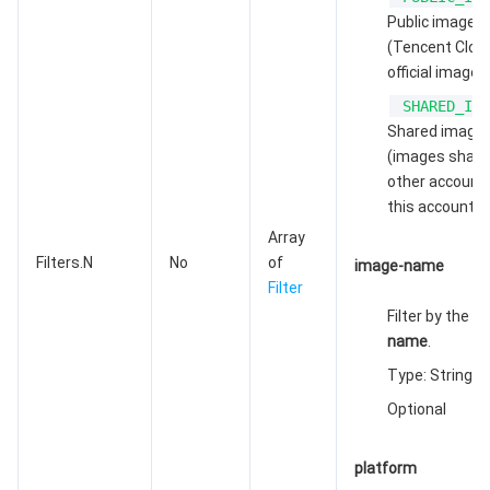
云顾问 - 混沌演练
云顾问-Tencent RTC 云助手
控制台相关
Public images
(Tencent Clou
official images
地域管理系统
云压测
费用中心
SHARED_IMA
配额中心
认证信息
Shared image
(images share
other account
资源中心
政策与规范
this account)
Array
第三方
Filters.N
No
of
image-name
Filter
服务计划
Filter by the
im
name
.
腾讯云培训认证
Type: String
Optional
合作伙伴支持计划
platform