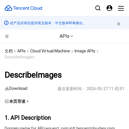
此产品目前仅提供英文版本，中文版本即将推出。
APIs
计算
文档
APIs
Cloud Virtual Machine
Image APIs
DescribeImages
CDN与边缘平台
云服务器
DescribeImages
高性能计算
轻量应用服务器
边缘安全加速平台 EO
Download
最后更新时间：
2026-05-27 11:42:01
边缘计算
裸金属云服务器
内容分发网络 CDN
批量计算
本页导读
容器
GPU 云服务器
全站加速网络
高性能计算集群
边缘计算机器
1. API Description
1. API Description
分布式云
专用宿主机
DDoS 防护
容器服务
2. Input Parameters
Domain name for API request: cvm.intl.tencentcloudapi.com.