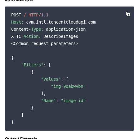
POST 
/ HTTP/
1.1
Host:
 cvm.intl.tencentcloudapi.com

Content-
Type:
 application/json

X-TC-
Action:
 DescribeImages

<Common request parameters>

{

"Filters"
: [

        {

"Values"
: [

"img-9qabwvbn"
            ],

"Name"
: 
"image-id"
        }

    ]
