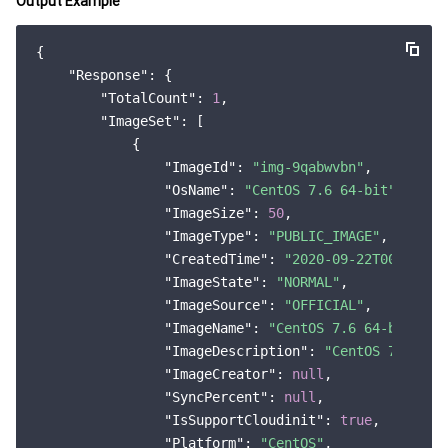
Output Example
{

"Response"
: {

"TotalCount"
: 
1
,

"ImageSet"
: [

            {

"ImageId"
: 
"img-9qabwvbn"
,

"OsName"
: 
"CentOS 7.6 64-bit"
,

"ImageSize"
: 
50
,

"ImageType"
: 
"PUBLIC_IMAGE"
,

"CreatedTime"
: 
"2020-09-22T00:00:00
"ImageState"
: 
"NORMAL"
,

"ImageSource"
: 
"OFFICIAL"
,

"ImageName"
: 
"CentOS 7.6 64-bit"
,

"ImageDescription"
: 
"CentOS 7.6 64-
"ImageCreator"
: 
null
,

"SyncPercent"
: 
null
,

"IsSupportCloudinit"
: 
true
,

"Platform"
: 
"CentOS"
,
