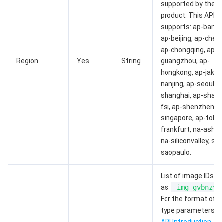
supported by the
product. This API o
AI 基础产品
Anycast 公网加速
游戏安全
漏洞扫描服务
移动解析 HTTPDNS
腾讯会议
弹性 MapReduce
supports: ap-bangk
ap-beijing, ap-chen
AI 应用产品
共享带宽包
防火墙管理
DNSPod
腾讯乐享
Elasticsearch Service
人脸识别
ap-chongqing, ap-
Region
Yes
String
guangzhou, ap-
AI 平台产品
VPN 连接
云解析 DNS
腾讯云企业网盘
流计算 Oceanus
语音合成
腾讯云智能数智人
hongkong, ap-jakart
nanjing, ap-seoul, a
腾讯大模型
私有连接
数据湖计算
语音识别
人脸核身
腾讯云大模型训推平台TI-ONE
shanghai, ap-shang
fsi, ap-shenzhen-fs
singapore, ap-tokyo
物联网
弹性公网 IP
腾讯云数据仓库 TCHouse-C
机器翻译
智能音乐平台
腾讯云智能体开发平台
frankfurt, na-ashbu
na-siliconvalley, sa-
消息队列
全球应用加速
腾讯云数据仓库 TCHouse-D
文字识别
知识引擎原子能力
物联网通信
saopaulo.
通信服务
腾讯云数据仓库 TCHouse-P
人脸融合
大模型图像创作引擎
消息队列 CKafka 版
List of image IDs, 
as
img-gvbnzy6
实时互动
数据开发治理平台 WeData
大模型视频创作引擎
消息队列 RocketMQ 版
短信
For the format of a
type parameters, 
视频服务
腾讯云 BI
腾讯混元生3D
消息队列 RabbitMQ 版
移动推送
即时通信 IM
API Introduction
. Y