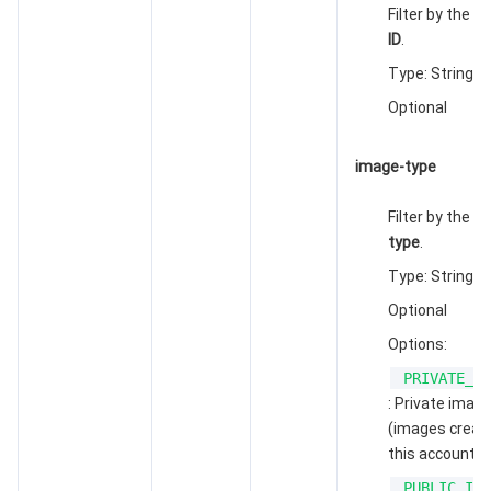
监控与运维
智能预问诊
智能顾问
云原生构建
云开发 CloudBase
Filter by the
im
ID
.
API 与工具
标签
腾讯云代码助手
腾讯云可观测平台
Type: String
Optional
软件产品公告专区
云资源自动化 for Terraform
腾讯云代码分析
应用性能监控
云迁移
image-type
专有云软件
访问管理
腾讯云超级应用服务
前端性能监控
云 API
软件产品生命周期公告
Filter by the
im
腾讯云数据库
操作审计
云拨测
腾讯云命令行工具
腾讯专有云企业版 TCE
type
.
Type: String
其他文档
配置审计
Prometheus 监控服务
腾讯专有云PaaS平台 TCS
TDSQL
Optional
大数据
集团账号管理
Grafana 可视化服务
渠道合作伙伴
Options:
PRIVATE_IM
操作系统
控制中心
事件总线
账号相关
大数据处理套件 TBDS
: Private imag
(images creat
this account)
身份识别平台
腾讯云健康看板
消息中心
TencentOS Server
PUBLIC_IMA