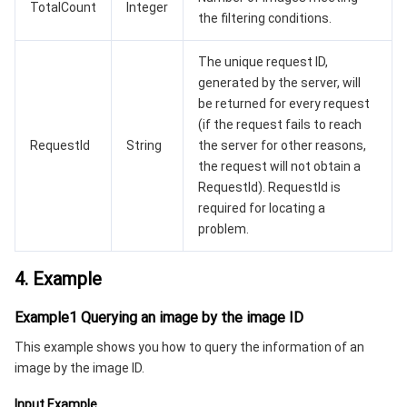
TotalCount
Integer
the filtering conditions.
The unique request ID,
generated by the server, will
be returned for every request
(if the request fails to reach
RequestId
String
the server for other reasons,
the request will not obtain a
RequestId). RequestId is
required for locating a
problem.
4. Example
Example1 Querying an image by the image ID
This example shows you how to query the information of an
image by the image ID.
Input Example