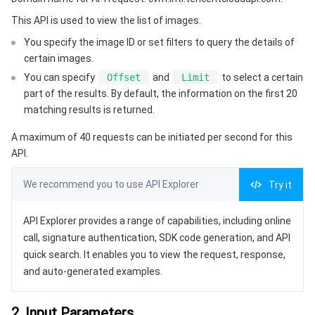
3. Output Parameters
微服务
弹性伸缩
安全加速 SCDN
服务网格
本地专用集群
This API is used to view the list of images.
4. Example
You specify the image ID or set filters to query the details of
Serverless
自动化助手
多网聚合加速（腾讯云聚通）
容器镜像服务
边缘可用区
弹性微服务
Example1 Querying an image by the image ID
certain images.
Example2 Querying an image by the image type
You can specify
Offset
and
Limit
to select a certain
基础存储服务
云原生分布式云中心
专属可用区
API 网关
云函数
part of the results. By default, the information on the first 20
5. Developer Resources
matching results is returned.
存储数据服务
注册配置治理
对象存储
SDK
A maximum of 40 requests can be initiated per second for this
Command Line Interface
API.
关系型数据库
文件存储
日志服务
6. Error Code
We recommend you to use API Explorer
Try it
关系型数据库TDSQL
云硬盘
数据万象
云数据库 MySQL
API Explorer provides a range of capabilities, including online
NoSQL 数据库
云 HDFS
智能媒资托管
云数据库 MariaDB
TDSQL-C MySQL 版
call, signature authentication, SDK code generation, and API
quick search. It enables you to view the request, response,
数据库 SaaS 服务
数据加速器 GooseFS
云数据库 PostgreSQL
TDSQL MySQL 版
腾讯云分布式缓存数据库（兼容 Redis）
and auto-generated examples.
网络
云数据库 SQL Server
TDSQL Boundless
云数据库 MongoDB
数据传输服务
2. Input Parameters