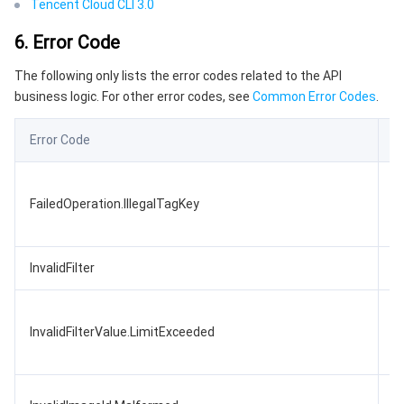
Tencent Cloud CLI 3.0
6. Error Code
The following only lists the error codes related to the API
business logic. For other error codes, see
Common Error Codes
.
Error Code
D
T
FailedOperation.IllegalTagKey
c
c
InvalidFilter
In
T
InvalidFilterValue.LimitExceeded
e
I