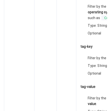
Filter by the
im
operating sys
such as
Cen
Type: String
Optional
tag-key
Filter by the
ta
Type: String
Optional
tag-value
Filter by the
ta
value
.