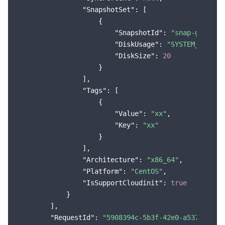
"SnapshotSet"
: [

                    {

"SnapshotId"
: 
"snap-gqa37j2
"DiskUsage"
: 
"SYSTEM_DISK"
,

"DiskSize"
: 
20
                    }

                ],

"Tags"
: [

                    {

"Value"
: 
"xx"
,

"Key"
: 
"xx"
                    }

                ],

"Architecture"
: 
"x86_64"
,

"Platform"
: 
"CentOS"
,

"IsSupportCloudinit"
: 
true
            }

        ],

"RequestId"
: 
"5908394c-5b3f-42e0-a537-84105