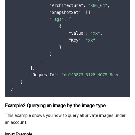
"Architecture"
: 
"x86_64"
,

"SnapshotSet"
: []

"Tags"
: [

                    {

"Value"
: 
"xx"
,

"Key"
: 
"xx"
                    }

                ]

            }

        ],

"RequestId"
: 
"db145873-3128-4079-8cec-65e05
    }

Example2 Querying an image by the image type
This example shows you how to query all private images under
an account.
Input Example