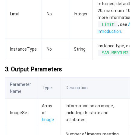
returned; default v
20; maximum: 100. 
Limit
No
Integer
more information 
Limit
, see
API
Introduction
.
Instance type, e.g.
InstanceType
No
String
SA5.MEDIUM2
3. Output Parameters
Parameter
Type
Description
Name
Array
Information on an image,
ImageSet
of
including its state and
Image
attributes.
Number of images meeting