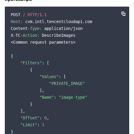
POST 
/ HTTP/
1.1
Host:
 cvm.intl.tencentcloudapi.com

Content-
Type:
 application/json

X-TC-
Action:
 DescribeImages

<Common request parameters>

{

"Filters"
: [

        {

"Values"
: [

"PRIVATE_IMAGE"
            ],

"Name"
: 
"image-type"
        }

    ],

"Offset"
: 
0
,

"Limit"
: 
1