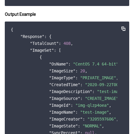
Output Example
{

"Response"
: {

"TotalCount"
: 
408
,

"ImageSet"
: [

            {

"OsName"
: 
"CentOS 7.4 64-bit"
,

"ImageSize"
: 
20
,

"ImageType"
: 
"PRIVATE_IMAGE"
,

"CreatedTime"
: 
"2020-09-22T00:00:00
"ImageDescription"
: 
"test-image"
,

"ImageSource"
: 
"CREATE_IMAGE"
,

"ImageId"
: 
"img-qlzp4oea"
,

"ImageName"
: 
"test-image"
,

"ImageCreator"
: 
"3205597606"
,

"ImageState"
: 
"NORMAL"
,

"SyncPercent"
: 
null
,
