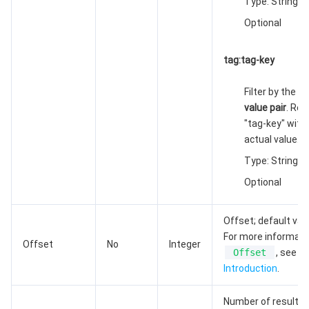
Type: String
Optional
tag:tag-key
Filter by the
ta
value pair
. Rep
"tag-key" with
actual value.
Type: String
Optional
Offset; default valu
For more informati
Offset
No
Integer
Offset
, see
AP
Introduction
.
Number of results