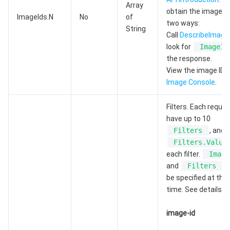
Array
obtain the image ID
ImageIds.N
No
of
two ways:
媒体点播
多模态智能数据湖 TCLake
腾讯混元大模型
消息队列 Pulsar 版
邮件推送
实时音视频
媒体直播
String
Call
DescribeImage
look for
ImageId
媒体处理
大模型服务平台 TokenHub
消息队列 MQTT 版
实时互动-教育版
媒体包装
直播录制
the response.
View the image IDs 
视频终端SDK
消息队列 CMQ 版
实时互动-工业能源版
媒体传输
媒体处理
Image Console
.
教育服务
消息队列 CMQ
游戏多媒体引擎
云直播
应用云渲染
直播 SDK
Filters. Each reque
have up to 10
医疗服务
云联络中心
云点播
云桌面
短视频 SDK
互动白板
Filters
, and 
Filters.Value
each filter.
Image
云资源管理
腾讯特效 SDK
腾讯健康组学平台
and
Filters
c
be specified at th
开发者工具
数智医疗影像平台
API
time. See details:
Low Code
智能导诊
SDK
云市场
image-id