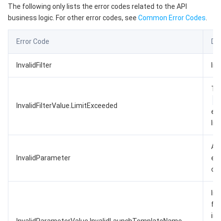
The following only lists the error codes related to the API
business logic. For other error codes, see
Common Error Codes
.
Error Code
Des
InvalidFilter
Inva
The
InvalidFilterValue.LimitExceeded
ex
lim
A 
InvalidParameter
err
occ
Inc
fo
in