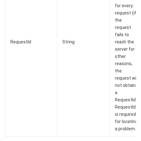
for every
request (if
the
request
fails to
RequestId
String
reach the
server for
other
reasons,
the
request will
not obtain
a
RequestId).
RequestId
is required
for locating
a problem.