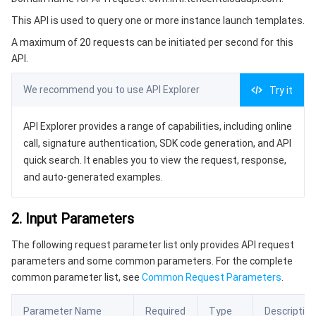
3. Output Parameters
微服务
弹性伸缩
安全加速 SCDN
服务网格
本地专用集群
This API is used to query one or more instance launch templates.
4. Example
A maximum of 20 requests can be initiated per second for this
Serverless
自动化助手
多网聚合加速（腾讯云聚通）
容器镜像服务
边缘可用区
弹性微服务
Example1 Querying an instance launch template
API.
5. Developer Resources
基础存储服务
云原生分布式云中心
专属可用区
API 网关
云函数
We recommend you to use API Explorer
Try it
SDK
存储数据服务
注册配置治理
对象存储
Command Line Interface
API Explorer provides a range of capabilities, including online
call, signature authentication, SDK code generation, and API
6. Error Code
关系型数据库
文件存储
日志服务
quick search. It enables you to view the request, response,
and auto-generated examples.
关系型数据库TDSQL
云硬盘
数据万象
云数据库 MySQL
2. Input Parameters
NoSQL 数据库
云 HDFS
智能媒资托管
云数据库 MariaDB
TDSQL-C MySQL 版
The following request parameter list only provides API request
parameters and some common parameters. For the complete
数据库 SaaS 服务
数据加速器 GooseFS
云数据库 PostgreSQL
TDSQL MySQL 版
腾讯云分布式缓存数据库（兼容 Redis）
common parameter list, see
Common Request Parameters
.
网络
云数据库 SQL Server
TDSQL Boundless
云数据库 MongoDB
数据传输服务
Parameter Name
Required
Type
Description