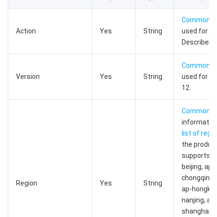
数据安全
游戏数据库 TcaplusDB
数据库专家服务
私有网络
Common P
Action
Yes
String
used for thi
业务安全
云数据库 Tendis
数据库智能管家 DBbrain
负载均衡
数据安全治理中心
DescribeL
安全服务
时序数据库 CTSDB
数据库管理中心
网关负载均衡
密钥管理系统
验证码
Common P
Version
Yes
String
used for th
云安全
专线接入
凭据管理系统
文本内容安全
渗透测试服务
12.
应用安全
云联网
堡垒机
图片内容安全
安全服务平台
云防火墙
Common P
information
list of regi
域名与网站
弹性网卡
数据安全审计
音频内容安全
Web 应用防火墙
移动应用安全
the product
supports: 
企业应用
NAT 网关
视频内容安全
主机安全
安全凭证服务
域名注册
beijing, ap
chongqing,
Region
Yes
String
办公协同
对等连接
账号风控平台
容器安全服务
SSL 证书
腾讯微卡
ap-hongkong
nanjing, ap
大数据
网络流日志
风险识别 RCE
云安全中心
私有域解析 Private DNS
腾讯电子签
shanghai, a