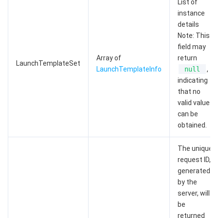
List of
云顾问 - 混沌演练
云顾问-Tencent RTC 云助手
消息中心
instance
details
地域管理系统
云压测
控制台相关
Note: This
field may
Array of
return
配额中心
费用中心
LaunchTemplateSet
LaunchTemplateInfo
null
,
indicating
资源中心
认证信息
that no
valid values
政策与规范
can be
obtained.
第三方
The unique
服务计划
request ID,
generated
by the
腾讯云培训认证
server, will
be
合作伙伴支持计划
returned