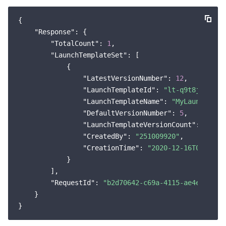
{

"Response"
: {

"TotalCount"
: 
1
,

"LaunchTemplateSet"
: [

            {

"LatestVersionNumber"
: 
12
,

"LaunchTemplateId"
: 
"lt-q9t8j8eg"
,

"LaunchTemplateName"
: 
"MyLaunchTemp
"DefaultVersionNumber"
: 
5
,

"LaunchTemplateVersionCount"
: 
8
,

"CreatedBy"
: 
"251009920"
,

"CreationTime"
: 
"2020-12-16T08:05:0
            }

        ],

"RequestId"
: 
"b2d70642-c69a-4115-ae4e-f6dda
    }
