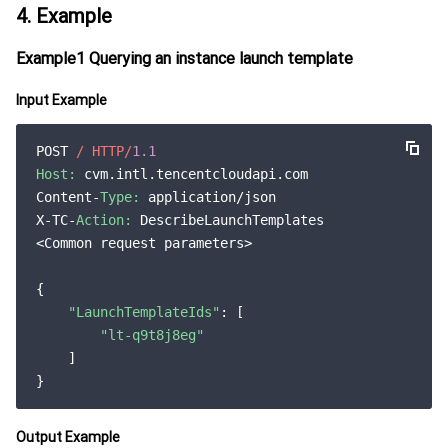
4. Example
Example1 Querying an instance launch template
Input Example
POST 
/ HTTP/
1.1
Host:
 cvm.intl.tencentcloudapi.com

Content-
Type:
 application/json

X-TC-
Action:
 DescribeLaunchTemplates

<Common request parameters>

{

"LaunchTemplateIds"
: [

"lt-q9t8j8eg"
    ]

Output Example