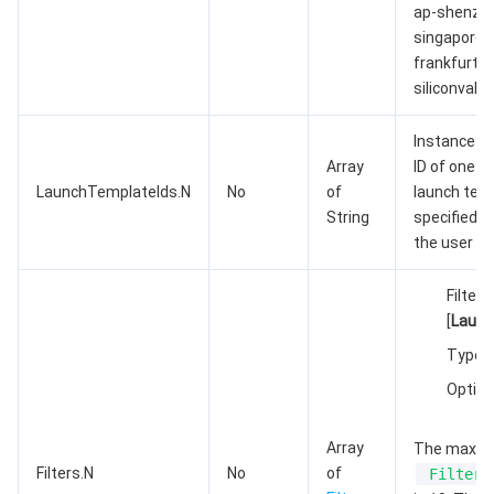
ap-shenzhe
singapore, 
AI 基础产品
Anycast 公网加速
游戏安全
漏洞扫描服务
移动解析 HTTPDNS
腾讯会议
弹性 MapReduce
frankfurt, 
siliconvalle
AI 应用产品
共享带宽包
防火墙管理
DNSPod
腾讯乐享
Elasticsearch Service
人脸识别
Instance la
AI 平台产品
VPN 连接
云解析 DNS
腾讯云企业网盘
流计算 Oceanus
语音合成
腾讯云智能数智人
Array
ID of one o
LaunchTemplateIds.N
No
of
launch temp
腾讯大模型
私有连接
数据湖计算
语音识别
人脸核身
腾讯云大模型训推平台TI-ONE
String
specified, 
the user wil
物联网
弹性公网 IP
腾讯云数据仓库 TCHouse-C
机器翻译
智能音乐平台
腾讯云智能体开发平台
Filter 
消息队列
全球应用加速
腾讯云数据仓库 TCHouse-D
文字识别
知识引擎原子能力
物联网通信
[
Laun
Type: 
通信服务
腾讯云数据仓库 TCHouse-P
人脸融合
大模型图像创作引擎
消息队列 CKafka 版
Option
实时互动
数据开发治理平台 WeData
大模型视频创作引擎
消息队列 RocketMQ 版
短信
Array
The maxim
Filters.N
No
of
Filters
视频服务
腾讯云 BI
腾讯混元生3D
消息队列 RabbitMQ 版
移动推送
即时通信 IM