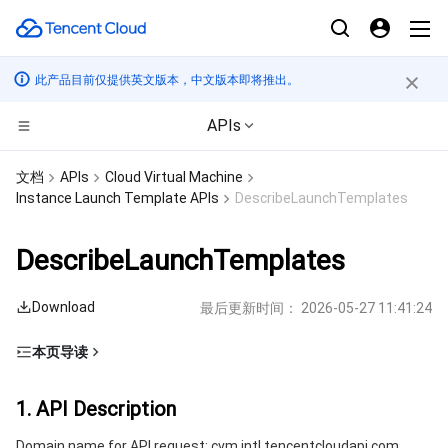
此产品目前仅提供英文版本，中文版本即将推出。
APIs
计算
文档
APIs
Cloud Virtual Machine
Instance Launch Template APIs
DescribeLaunchTemplates
CDN与边缘平台
云服务器
DescribeLaunchTemplates
高性能计算
轻量应用服务器
边缘安全加速平台 EO
Download
最后更新时间：
2026-05-27 11:41:24
边缘计算
裸金属云服务器
内容分发网络 CDN
批量计算
本页导读
容器
GPU 云服务器
全站加速网络
高性能计算集群
边缘计算机器
1. API Description
1. API Description
分布式云
专用宿主机
DDoS 防护
容器服务
2. Input Parameters
Domain name for API request: cvm.intl.tencentcloudapi.com.