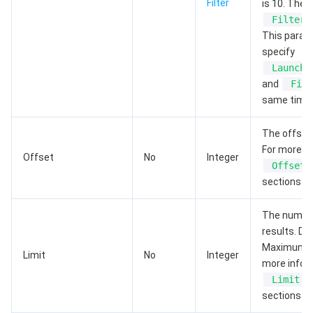
Filter
is 10. The u
Filter.
媒体点播
多模态智能数据湖 TCLake
腾讯混元大模型
消息队列 Pulsar 版
邮件推送
实时音视频
媒体直播
This param
specify
LaunchT
媒体处理
大模型服务平台 TokenHub
消息队列 MQTT 版
实时互动-教育版
媒体包装
直播录制
and
Filt
same time.
视频终端SDK
消息队列 CMQ 版
实时互动-工业能源版
媒体传输
媒体处理
The offset.
教育服务
消息队列 CMQ
游戏多媒体引擎
云直播
应用云渲染
直播 SDK
For more i
Offset
No
Integer
Offset
医疗服务
云联络中心
云点播
云桌面
短视频 SDK
互动白板
sections in
云资源管理
腾讯特效 SDK
腾讯健康组学平台
The number
results. Def
开发者工具
数智医疗影像平台
API
Maximum va
Limit
No
Integer
more infor
Limit
Low Code
智能导诊
SDK
云市场
sections in