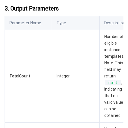
监控与运维
智能预问诊
智能顾问
云原生构建
云开发 CloudBase
3. Output Parameters
API 与工具
标签
腾讯云代码助手
腾讯云可观测平台
Parameter Name
Type
Description
软件产品公告专区
云资源自动化 for Terraform
腾讯云代码分析
应用性能监控
云迁移
Number of
eligible
专有云软件
访问管理
腾讯云超级应用服务
前端性能监控
云 API
软件产品生命周期公告
instance
templates.
腾讯云数据库
操作审计
云拨测
腾讯云命令行工具
腾讯专有云企业版 TCE
Note: This
field may
大数据
配置审计
Prometheus 监控服务
腾讯专有云PaaS平台 TCS
TDSQL
TotalCount
Integer
return
null
,
indicating
其他文档
集团账号管理
Grafana 可视化服务
大数据处理套件 TBDS
that no
valid values
操作系统
控制中心
事件总线
渠道合作伙伴
can be
obtained.
身份识别平台
腾讯云健康看板
账号相关
TencentOS Server