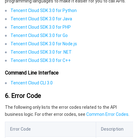
programming languages to make it easier for you to call APIs.
Tencent Cloud SDK 3.0 for Python
Tencent Cloud SDK 3.0 for Java
Tencent Cloud SDK 3.0 for PHP
Tencent Cloud SDK 3.0 for Go
Tencent Cloud SDK 3.0 for Node.js
Tencent Cloud SDK 3.0 for .NET
Tencent Cloud SDK 3.0 for C++
Command Line Interface
Tencent Cloud CLI 3.0
6. Error Code
The following only lists the error codes related to the API
business logic. For other error codes, see
Common Error Codes
.
Error Code
Description