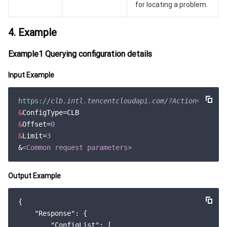
for locating a problem.
云顾问 - 混沌演练
云顾问-Tencent RTC 云助手
控制台相关
4. Example
地域管理系统
云压测
费用中心
Example1 Querying configuration details
配额中心
认证信息
Input Example
资源中心
政策与规范
https:
//clb.intl.tencentcloudapi.com/?Action=Descri
&
第三方
&
Offset=
0
&
Limit=
3
服务计划
&
<Common request parameters>
腾讯云培训认证
Output Example
合作伙伴支持计划
{

"Response"
: {

"ConfigList"
: [
