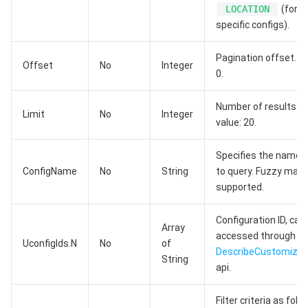
LOCATION
(forwa
AI 基础产品
Anycast 公网加速
游戏安全
漏洞扫描服务
移动解析 HTTPDNS
腾讯会议
弹性 MapReduce
specific configs).
Pagination offset. d
AI 应用产品
共享带宽包
防火墙管理
DNSPod
腾讯乐享
Elasticsearch Service
人脸识别
Offset
No
Integer
0.
AI 平台产品
VPN 连接
云解析 DNS
腾讯云企业网盘
流计算 Oceanus
语音合成
腾讯云智能数智人
Number of results. d
Limit
No
Integer
value: 20.
腾讯大模型
私有连接
数据湖计算
语音识别
人脸核身
腾讯云大模型训推平台TI-ONE
Specifies the name o
物联网
弹性公网 IP
腾讯云数据仓库 TCHouse-C
机器翻译
智能音乐平台
腾讯云智能体开发平台
ConfigName
No
String
to query. Fuzzy matc
supported.
消息队列
全球应用加速
腾讯云数据仓库 TCHouse-D
文字识别
知识引擎原子能力
物联网通信
Configuration ID, can
Array
通信服务
腾讯云数据仓库 TCHouse-P
人脸融合
大模型图像创作引擎
消息队列 CKafka 版
accessed through th
UconfigIds.N
No
of
DescribeCustomized
String
api.
实时互动
数据开发治理平台 WeData
大模型视频创作引擎
消息队列 RocketMQ 版
短信
Filter criteria as follo
视频服务
腾讯云 BI
腾讯混元生3D
消息队列 RabbitMQ 版
移动推送
即时通信 IM