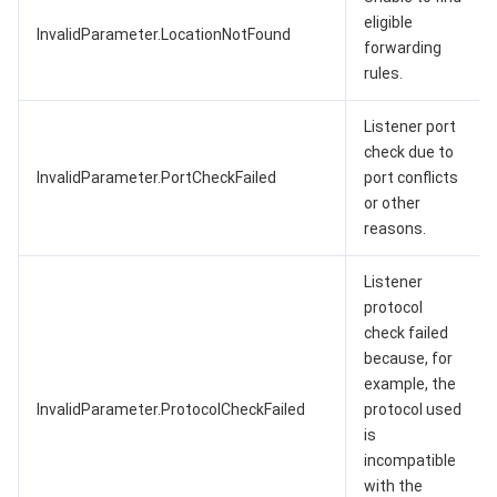
eligible
InvalidParameter.LocationNotFound
forwarding
rules.
Listener port
check due to
InvalidParameter.PortCheckFailed
port conflicts
or other
reasons.
Listener
protocol
check failed
because, for
example, the
InvalidParameter.ProtocolCheckFailed
protocol used
is
incompatible
with the