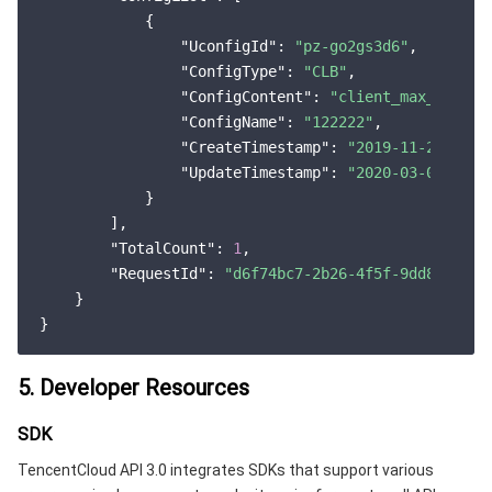
            {

"UconfigId"
: 
"pz-go2gs3d6"
,

"ConfigType"
: 
"CLB"
,

"ConfigContent"
: 
"client_max_body_s
"ConfigName"
: 
"122222"
,

"CreateTimestamp"
: 
"2019-11-28 20:4
"UpdateTimestamp"
: 
"2020-03-01 11:1
            }

        ],

"TotalCount"
: 
1
,

"RequestId"
: 
"d6f74bc7-2b26-4f5f-9dd8-6f0c8
    }

5. Developer Resources
SDK
TencentCloud API 3.0 integrates SDKs that support various