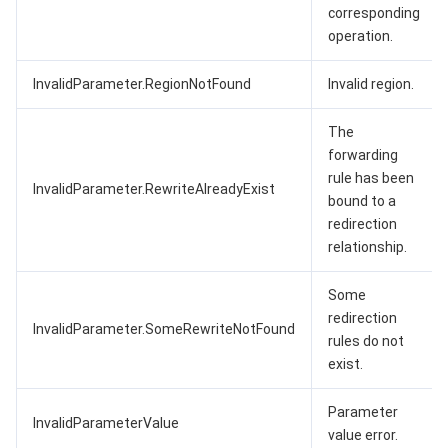
corresponding
operation.
InvalidParameter.RegionNotFound
Invalid region.
The
forwarding
rule has been
InvalidParameter.RewriteAlreadyExist
bound to a
redirection
relationship.
Some
redirection
InvalidParameter.SomeRewriteNotFound
rules do not
exist.
Parameter
InvalidParameterValue
value error.