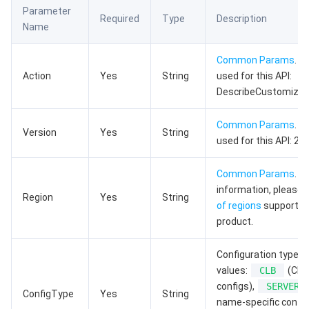
Parameter
数据安全
游戏数据库 TcaplusDB
数据库专家服务
私有网络
Required
Type
Description
Name
业务安全
云数据库 Tendis
数据库智能管家 DBbrain
负载均衡
数据安全治理中心
Common Params
. T
Action
Yes
String
used for this API:
安全服务
时序数据库 CTSDB
数据库管理中心
网关负载均衡
密钥管理系统
验证码
DescribeCustomizedC
云安全
专线接入
凭据管理系统
文本内容安全
渗透测试服务
Common Params
. T
Version
Yes
String
used for this API: 20
应用安全
云联网
堡垒机
图片内容安全
安全服务平台
云防火墙
Common Params
. F
information, please 
域名与网站
弹性网卡
数据安全审计
音频内容安全
Web 应用防火墙
移动应用安全
Region
Yes
String
of regions
supported
product.
企业应用
NAT 网关
视频内容安全
主机安全
安全凭证服务
域名注册
Configuration type. V
办公协同
对等连接
账号风控平台
容器安全服务
SSL 证书
腾讯微卡
values:
CLB
(CLB-
configs),
SERVER
ConfigType
Yes
String
大数据
网络流日志
风险识别 RCE
云安全中心
私有域解析 Private DNS
腾讯电子签
name-specific config