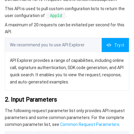
3. Output Parameters
微服务
弹性伸缩
安全加速 SCDN
服务网格
本地专用集群
This API is used to pull custom configuration lists to return the
4. Example
user configuration of
AppId
.
Serverless
自动化助手
多网聚合加速（腾讯云聚通）
容器镜像服务
边缘可用区
弹性微服务
Example1 Querying configuration details
A maximum of 20 requests can be initiated per second for this
5. Developer Resources
API.
基础存储服务
云原生分布式云中心
专属可用区
API 网关
云函数
SDK
We recommend you to use API Explorer
Try it
存储数据服务
注册配置治理
对象存储
Command Line Interface
API Explorer provides a range of capabilities, including online
6. Error Code
关系型数据库
文件存储
日志服务
call, signature authentication, SDK code generation, and API
quick search. It enables you to view the request, response,
关系型数据库TDSQL
云硬盘
数据万象
云数据库 MySQL
and auto-generated examples.
NoSQL 数据库
云 HDFS
智能媒资托管
云数据库 MariaDB
TDSQL-C MySQL 版
2. Input Parameters
The following request parameter list only provides API request
数据库 SaaS 服务
数据加速器 GooseFS
云数据库 PostgreSQL
TDSQL MySQL 版
腾讯云分布式缓存数据库（兼容 Redis）
parameters and some common parameters. For the complete
common parameter list, see
Common Request Parameters
.
网络
云数据库 SQL Server
TDSQL Boundless
云数据库 MongoDB
数据传输服务