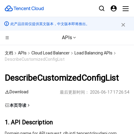
此产品目前仅提供英文版本，中文版本即将推出。
APIs
计算
文档
APIs
Cloud Load Balancer
Load Balancing APIs
DescribeCustomizedConfigList
CDN与边缘平台
云服务器
DescribeCustomizedConfigList
高性能计算
轻量应用服务器
边缘安全加速平台 EO
Download
最后更新时间：
2026-06-17 17:26:54
边缘计算
裸金属云服务器
内容分发网络 CDN
批量计算
本页导读
容器
GPU 云服务器
全站加速网络
高性能计算集群
边缘计算机器
1. API Description
1. API Description
分布式云
专用宿主机
DDoS 防护
容器服务
2. Input Parameters
Domain name for API request: clb.intl.tencentcloudapi.com.