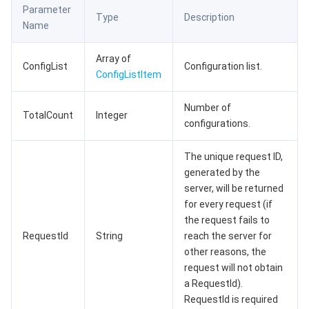
监控与运维
智能预问诊
智能顾问
云原生构建
云开发 CloudBase
Parameter
Type
Description
Name
API 与工具
标签
腾讯云代码助手
腾讯云可观测平台
Array of
ConfigList
Configuration list.
ConfigListItem
软件产品公告专区
云资源自动化 for Terraform
腾讯云代码分析
应用性能监控
云迁移
Number of
专有云软件
访问管理
腾讯云超级应用服务
前端性能监控
云 API
软件产品生命周期公告
TotalCount
Integer
configurations.
腾讯云数据库
操作审计
云拨测
腾讯云命令行工具
腾讯专有云企业版 TCE
The unique request ID,
generated by the
其他文档
配置审计
Prometheus 监控服务
腾讯专有云PaaS平台 TCS
TDSQL
server, will be returned
for every request (if
大数据
集团账号管理
Grafana 可视化服务
渠道合作伙伴
the request fails to
RequestId
String
reach the server for
操作系统
控制中心
事件总线
账号相关
大数据处理套件 TBDS
other reasons, the
request will not obtain
a RequestId).
身份识别平台
腾讯云健康看板
消息中心
TencentOS Server
RequestId is required