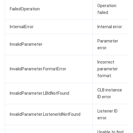
Operation
FailedOperation
failed.
InternalError
Internal error.
Parameter
InvalidParameter
error.
Incorrect
InvalidParameter.FormatError
parameter
format.
CLB instance
InvalidParameter.LBIdNotFound
ID error.
Listener ID
InvalidParameter.ListenerIdNotFound
error.
Unable to find