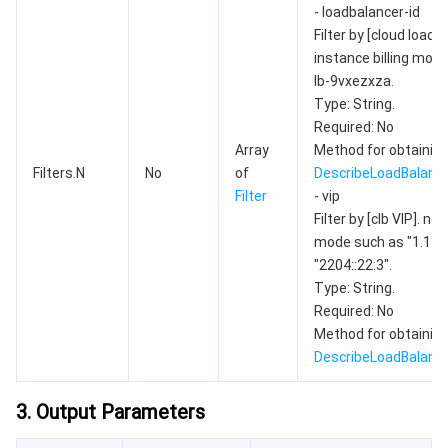
- loadbalancer-id
Filter by [cloud load b
媒体点播
多模态智能数据湖 TCLake
腾讯混元大模型
消息队列 Pulsar 版
邮件推送
实时音视频
媒体直播
instance billing mod
lb-9vxezxza.
媒体处理
大模型服务平台 TokenHub
消息队列 MQTT 版
实时互动-教育版
媒体包装
直播录制
Type: String.
Required: No
视频终端SDK
消息队列 CMQ 版
实时互动-工业能源版
媒体传输
媒体处理
Array
Method for obtaining
Filters.N
No
of
DescribeLoadBalanc
Filter
- vip
教育服务
消息队列 CMQ
游戏多媒体引擎
云直播
应用云渲染
直播 SDK
Filter by [clb VIP]. net
mode such as "1.1.1.
医疗服务
云联络中心
云点播
云桌面
短视频 SDK
互动白板
"2204::22:3".
Type: String.
云资源管理
腾讯特效 SDK
腾讯健康组学平台
Required: No
Method for obtaining
开发者工具
数智医疗影像平台
API
DescribeLoadBalanc
Low Code
智能导诊
SDK
云市场
3. Output Parameters