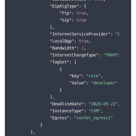
"EipAlgType"
: {

"Ftp"
: 
true
,

"Sip"
: 
true
                },

"InternetServiceProvider"
: 
"BGP"
,

"LocalBgp"
: 
true
,

"Bandwidth"
: 
1
,

"InternetChargeType"
: 
"TRAFFIC_POST
"TagSet"
: [

                    {

"Key"
: 
"role"
,

"Value"
: 
"developer"
                    }

                ],

"DeadlineDate"
: 
"2020-09-22"
,

"InstanceType"
: 
"CVM"
,

"Egress"
: 
"center_egress1"
            }

        ],
