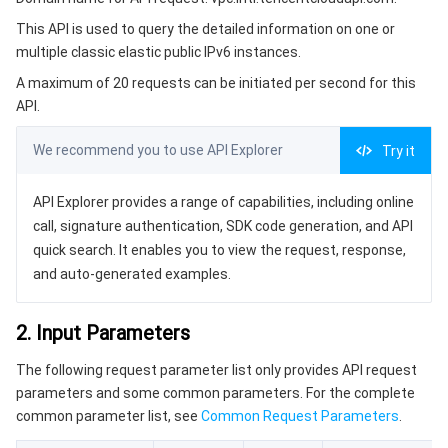
3. Output Parameters
微服务
弹性伸缩
安全加速 SCDN
服务网格
本地专用集群
This API is used to query the detailed information on one or
4. Example
multiple classic elastic public IPv6 instances.
Serverless
自动化助手
多网聚合加速（腾讯云聚通）
容器镜像服务
边缘可用区
弹性微服务
Example1 Example1 Query IPv6 information based on the
A maximum of 20 requests can be initiated per second for this
filter
API.
基础存储服务
云原生分布式云中心
专属可用区
注册配置治理
云函数
Example2 Example2 Query IPv6 information based on
Ip6AddressIds
We recommend you to use API Explorer
Try it
存储数据服务
API 网关
对象存储
5. Developer Resources
API Explorer provides a range of capabilities, including online
SDK
关系型数据库
文件存储
日志服务
call, signature authentication, SDK code generation, and API
Command Line Interface
quick search. It enables you to view the request, response,
关系型数据库TDSQL
云硬盘
数据万象
云数据库 MySQL
and auto-generated examples.
6. Error Code
NoSQL 数据库
云 HDFS
智能媒资托管
云数据库 MariaDB
TDSQL-C MySQL 版
2. Input Parameters
The following request parameter list only provides API request
数据库 SaaS 服务
数据加速器 GooseFS
云数据库 PostgreSQL
TDSQL MySQL 版
腾讯云分布式缓存数据库（兼容 Redis）
parameters and some common parameters. For the complete
common parameter list, see
Common Request Parameters
.
网络
云数据库 SQL Server
TDSQL Boundless
云数据库 MongoDB
数据传输服务