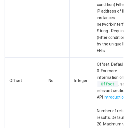
监控与运维
智能预问诊
智能顾问
云原生构建
云开发 CloudBase
condition) Filter 
IP address of IPv
API 与工具
标签
腾讯云代码助手
腾讯云可观测平台
instances.
network-interface
String - Required:
软件产品公告专区
云资源自动化 for Terraform
腾讯云代码分析
应用性能监控
云迁移
(Filter condition) 
by the unique ID 
专有云软件
访问管理
腾讯云超级应用服务
前端性能监控
云 API
软件产品生命周期公告
ENIs.
腾讯云数据库
操作审计
云拨测
腾讯云命令行工具
腾讯专有云企业版 TCE
Offset. Default v
0. For more
大数据
配置审计
Prometheus 监控服务
腾讯专有云PaaS平台 TCS
TDSQL
information on
Offset
No
Integer
Offset
, see
其他文档
集团账号管理
Grafana 可视化服务
大数据处理套件 TBDS
relevant section 
API
Introduction
.
操作系统
控制中心
事件总线
渠道合作伙伴
Number of retur
results. Default 
身份识别平台
腾讯云健康看板
账号相关
TencentOS Server
20. Maximum val