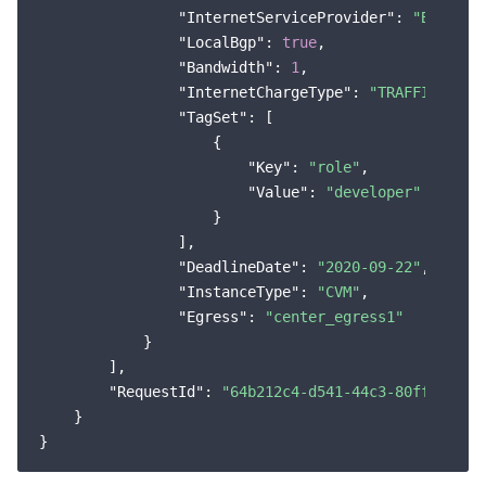
"InternetServiceProvider"
: 
"BGP"
,

"LocalBgp"
: 
true
,

"Bandwidth"
: 
1
,

"InternetChargeType"
: 
"TRAFFIC_POST
"TagSet"
: [

                    {

"Key"
: 
"role"
,

"Value"
: 
"developer"
                    }

                ],

"DeadlineDate"
: 
"2020-09-22"
,

"InstanceType"
: 
"CVM"
,

"Egress"
: 
"center_egress1"
            }

        ],

"RequestId"
: 
"64b212c4-d541-44c3-80ff-11319
    }
