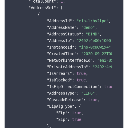
"TotalCount"
: 
1
,

"AddressSet"
: [

            {

"AddressId"
: 
"eip-lrhy2lpe"
,

"AddressName"
: 
"demo"
,

"AddressStatus"
: 
"BIND"
,

"AddressIp"
: 
"2402:4e00:1000:2d00:0
"InstanceId"
: 
"ins-0cu6wix4"
,

"CreatedTime"
: 
"2020-09-22T00:00:00
"NetworkInterfaceId"
: 
"eni-85sohtb7
"PrivateAddressIp"
: 
"2402:4e00:1000
"IsArrears"
: 
true
,

"IsBlocked"
: 
true
,

"IsEipDirectConnection"
: 
true
,

"AddressType"
: 
"EIP6"
,

"CascadeRelease"
: 
true
,

"EipAlgType"
: {

"Ftp"
: 
true
,

"Sip"
: 
true
                },
