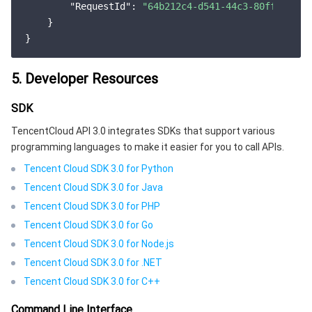
"RequestId"
: 
"64b212c4-d541-44c3-80ff-11319
    }

5. Developer Resources
SDK
TencentCloud API 3.0 integrates SDKs that support various
programming languages to make it easier for you to call APIs.
Tencent Cloud SDK 3.0 for Python
Tencent Cloud SDK 3.0 for Java
Tencent Cloud SDK 3.0 for PHP
Tencent Cloud SDK 3.0 for Go
Tencent Cloud SDK 3.0 for Node.js
Tencent Cloud SDK 3.0 for .NET
Tencent Cloud SDK 3.0 for C++
Command Line Interface