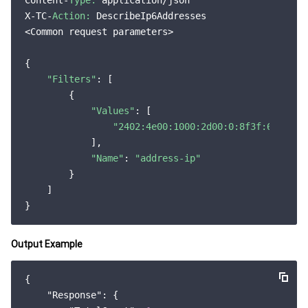
Content-
Type:
 application/json

X-TC-
Action:
 DescribeIp6Addresses

<Common request parameters>

{

"Filters"
: [

        {

"Values"
: [

"2402:4e00:1000:2d00:0:8f3f:6:9895"
            ],

"Name"
: 
"address-ip"
        }

    ]

Output Example
{

"Response"
: {
