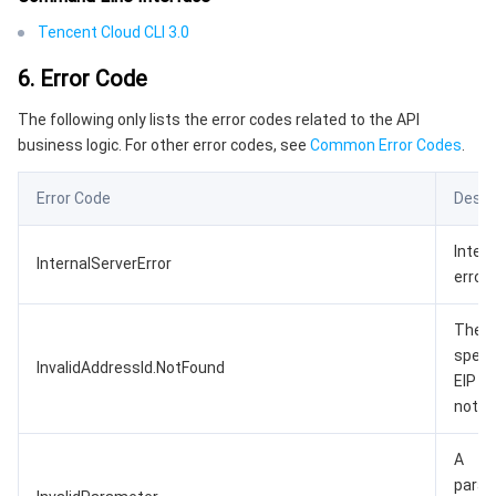
Tencent Cloud CLI 3.0
6. Error Code
The following only lists the error codes related to the API
business logic. For other error codes, see
Common Error Codes
.
Error Code
Descr
Intern
InternalServerError
error.
The
speci
InvalidAddressId.NotFound
EIP d
not ex
A
para