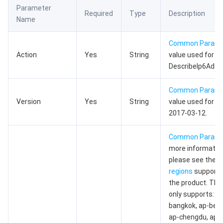
Parameter
数据安全
游戏数据库 TcaplusDB
数据库专家服务
私有网络
Required
Type
Description
Name
业务安全
云数据库 Tendis
数据库智能管家 DBbrain
负载均衡
数据安全治理中心
Common Param
Action
Yes
String
value used for th
安全服务
时序数据库 CTSDB
数据库管理中心
网关负载均衡
密钥管理系统
验证码
DescribeIp6Addr
云安全
专线接入
凭据管理系统
文本内容安全
渗透测试服务
Common Param
Version
Yes
String
value used for th
2017-03-12.
应用安全
云联网
堡垒机
图片内容安全
安全服务平台
云防火墙
Common Param
域名与网站
弹性网卡
数据安全审计
音频内容安全
Web 应用防火墙
移动应用安全
more informatio
please see the
li
企业应用
NAT 网关
视频内容安全
主机安全
安全凭证服务
域名注册
regions
supporte
the product. This
办公协同
对等连接
账号风控平台
容器安全服务
SSL 证书
腾讯微卡
only supports: ap
bangkok, ap-beiji
大数据
网络流日志
风险识别 RCE
云安全中心
私有域解析 Private DNS
腾讯电子签
ap-chengdu, ap-