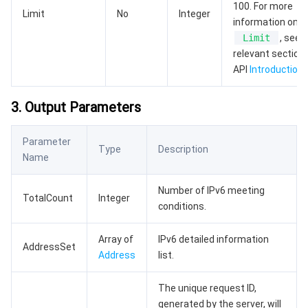
100. For more
云顾问 - 混沌演练
云顾问-Tencent RTC 云助手
消息中心
Limit
No
Integer
information on
Limit
, see 
地域管理系统
云压测
控制台相关
relevant section 
API
Introduction
.
配额中心
费用中心
3. Output Parameters
资源中心
认证信息
Parameter
Type
Description
政策与规范
Name
第三方
Number of IPv6 meeting
TotalCount
Integer
conditions.
服务计划
Array of
IPv6 detailed information
AddressSet
Address
list.
腾讯云培训认证
The unique request ID,
合作伙伴支持计划
generated by the server, will