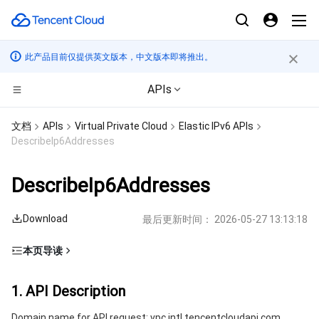
此产品目前仅提供英文版本，中文版本即将推出。
APIs
计算
文档
APIs
Virtual Private Cloud
Elastic IPv6 APIs
DescribeIp6Addresses
CDN与边缘平台
云服务器
DescribeIp6Addresses
高性能计算
轻量应用服务器
边缘安全加速平台 EO
Download
最后更新时间：
2026-05-27 13:13:18
边缘计算
裸金属云服务器
内容分发网络 CDN
批量计算
本页导读
容器
GPU 云服务器
全站加速网络
高性能计算集群
边缘计算机器
1. API Description
1. API Description
分布式云
专用宿主机
DDoS 防护
容器服务
2. Input Parameters
Domain name for API request: vpc.intl.tencentcloudapi.com.