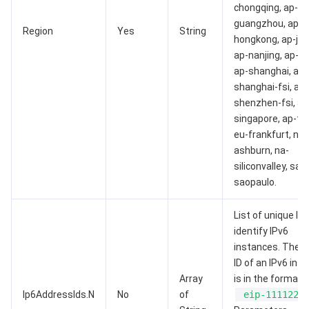
chongqing, ap-
guangzhou, ap-
AI 基础产品
Anycast 公网加速
游戏安全
漏洞扫描服务
移动解析 HTTPDNS
腾讯会议
弹性 MapReduce
Region
Yes
String
hongkong, ap-jak
ap-nanjing, ap-se
AI 应用产品
共享带宽包
防火墙管理
DNSPod
腾讯乐享
Elasticsearch Service
人脸识别
ap-shanghai, ap-
shanghai-fsi, ap-
AI 平台产品
VPN 连接
云解析 DNS
腾讯云企业网盘
流计算 Oceanus
语音合成
腾讯云智能数智人
shenzhen-fsi, ap
singapore, ap-to
腾讯大模型
私有连接
数据湖计算
语音识别
人脸核身
腾讯云大模型训推平台TI-ONE
eu-frankfurt, na-
ashburn, na-
物联网
弹性公网 IP
腾讯云数据仓库 TCHouse-C
机器翻译
智能音乐平台
腾讯云智能体开发平台
siliconvalley, sa-
saopaulo.
消息队列
全球应用加速
腾讯云数据仓库 TCHouse-D
文字识别
知识引擎原子能力
物联网通信
List of unique ID
identify IPv6
通信服务
腾讯云数据仓库 TCHouse-P
人脸融合
大模型图像创作引擎
消息队列 CKafka 版
instances. The u
ID of an IPv6 ins
实时互动
数据开发治理平台 WeData
大模型视频创作引擎
消息队列 RocketMQ 版
短信
Array
is in the format 
Ip6AddressIds.N
No
of
eip-1111222
视频服务
腾讯云 BI
腾讯混元生3D
消息队列 RabbitMQ 版
移动推送
即时通信 IM