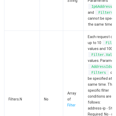
String
Parameters
Ip6AddressI
媒体点播
多模态智能数据湖 TCLake
腾讯混元大模型
消息队列 Pulsar 版
邮件推送
实时音视频
媒体直播
and
Filters
cannot be specif
the same time.
媒体处理
大模型服务平台 TokenHub
消息队列 MQTT 版
实时互动-教育版
媒体包装
直播录制
Each request ca
视频终端SDK
消息队列 CMQ 版
实时互动-工业能源版
媒体传输
媒体处理
up to 10
Filte
values and 100
教育服务
消息队列 CMQ
游戏多媒体引擎
云直播
应用云渲染
直播 SDK
Filter.Valu
values. Paramet
医疗服务
云联络中心
云点播
云桌面
短视频 SDK
互动白板
AddressIds
Filters
can
云资源管理
腾讯特效 SDK
腾讯健康组学平台
be specified at t
same time. The
specific filter
开发者工具
数智医疗影像平台
API
Array
conditions are a
Filters.N
No
of
follows:
Low Code
智能导诊
SDK
云市场
Filter
address-ip - Strin
Required: No - (Fi