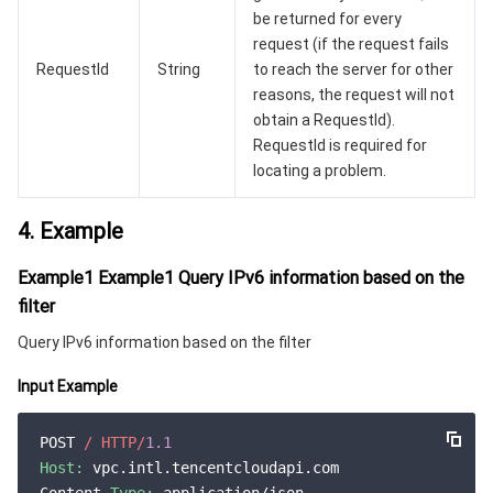
be returned for every
request (if the request fails
RequestId
String
to reach the server for other
reasons, the request will not
obtain a RequestId).
RequestId is required for
locating a problem.
4. Example
Example1 Example1 Query IPv6 information based on the
filter
Query IPv6 information based on the filter
Input Example
POST 
/ HTTP/
1.1
Host:
 vpc.intl.tencentcloudapi.com
