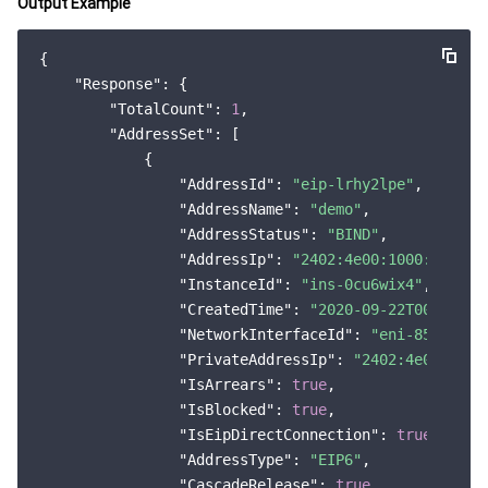
Output Example
{

"Response"
: {

"TotalCount"
: 
1
,

"AddressSet"
: [

            {

"AddressId"
: 
"eip-lrhy2lpe"
,

"AddressName"
: 
"demo"
,

"AddressStatus"
: 
"BIND"
,

"AddressIp"
: 
"2402:4e00:1000:2d00:0
"InstanceId"
: 
"ins-0cu6wix4"
,

"CreatedTime"
: 
"2020-09-22T00:00:00
"NetworkInterfaceId"
: 
"eni-85sohtb7
"PrivateAddressIp"
: 
"2402:4e00:1000
"IsArrears"
: 
true
,

"IsBlocked"
: 
true
,

"IsEipDirectConnection"
: 
true
,

"AddressType"
: 
"EIP6"
,

"CascadeRelease"
: 
true
,
