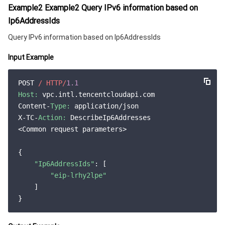
Example2 Example2 Query IPv6 information based on
Ip6AddressIds
Query IPv6 information based on Ip6AddressIds
Input Example
POST 
/ HTTP/
1.1
Host:
 vpc.intl.tencentcloudapi.com

Content-
Type:
 application/json

X-TC-
Action:
 DescribeIp6Addresses

<Common request parameters>

{

"Ip6AddressIds"
: [

"eip-lrhy2lpe"
    ]
