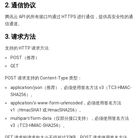
2. 通信协议
API 与工具
标签
腾讯云代码助手
腾讯云可观测平台
腾讯云 API 的所有接口均通过 HTTPS 进行通信，提供高安全性的通
软件产品公告专区
云资源自动化 for Terraform
腾讯云代码分析
应用性能监控
云迁移
信通道。
3. 请求方法
专有云软件
访问管理
腾讯云超级应用服务
前端性能监控
云 API
软件产品生命周期公告
支持的 HTTP 请求方法:
腾讯云数据库
操作审计
云拨测
腾讯云命令行工具
腾讯专有云企业版 TCE
POST（推荐）
GET
其他文档
配置审计
Prometheus 监控服务
腾讯专有云PaaS平台 TCS
TDSQL
POST 请求支持的 Content-Type 类型：
大数据
集团账号管理
Grafana 可视化服务
渠道合作伙伴
application/json（推荐），必须使用签名方法 v3（TC3-HMAC-
SHA256）。
操作系统
控制中心
事件总线
账号相关
大数据处理套件 TBDS
application/x-www-form-urlencoded，必须使用签名方法
v1（HmacSHA1 或 HmacSHA256）。
身份识别平台
腾讯云健康看板
消息中心
TencentOS Server
multipart/form-data（仅部分接口支持），必须使用签名方法
v3（TC3-HMAC-SHA256）。
云顾问 - 混沌演练
云顾问-Tencent RTC 云助手
控制台相关
GET 请求的请求包大小不得超过32KB。POST 请求使用签名方法