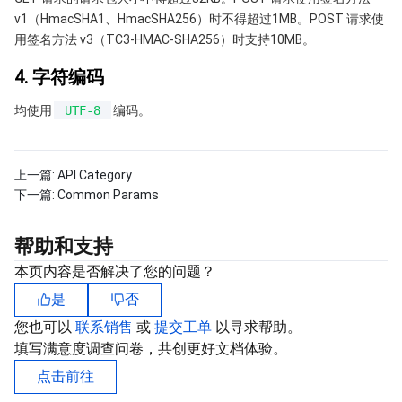
v1（HmacSHA1、HmacSHA256）时不得超过1MB。POST 请求使
地域管理系统
云压测
费用中心
用签名方法 v3（TC3-HMAC-SHA256）时支持10MB。
配额中心
认证信息
4. 字符编码
均使用
UTF-8
编码。
资源中心
政策与规范
第三方
上一篇:
API Category
下一篇:
Common Params
服务计划
帮助和支持
腾讯云培训认证
本页内容是否解决了您的问题？
合作伙伴支持计划
是
否
您也可以
联系销售
或
提交工单
以寻求帮助。
填写满意度调查问卷，共创更好文档体验。
点击前往