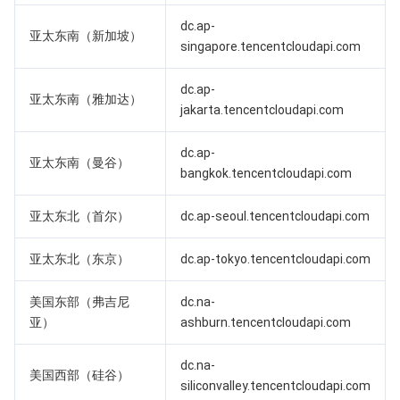
dc.ap-
亚太东南（新加坡）
AI 应用产品
共享带宽包
防火墙管理
DNSPod
腾讯乐享
Elasticsearch Service
人脸识别
singapore.tencentcloudapi.com
AI 平台产品
VPN 连接
云解析 DNS
腾讯云企业网盘
流计算 Oceanus
语音合成
腾讯云智能数智人
dc.ap-
亚太东南（雅加达）
jakarta.tencentcloudapi.com
腾讯大模型
私有连接
数据湖计算
语音识别
人脸核身
腾讯云大模型训推平台TI-ONE
dc.ap-
亚太东南（曼谷）
bangkok.tencentcloudapi.com
物联网
弹性公网 IP
腾讯云数据仓库 TCHouse-C
机器翻译
智能音乐平台
腾讯云智能体开发平台
亚太东北（首尔）
dc.ap-seoul.tencentcloudapi.com
消息队列
全球应用加速
腾讯云数据仓库 TCHouse-D
文字识别
知识引擎原子能力
物联网通信
亚太东北（东京）
dc.ap-tokyo.tencentcloudapi.com
通信服务
腾讯云数据仓库 TCHouse-P
人脸融合
大模型图像创作引擎
消息队列 CKafka 版
美国东部（弗吉尼
dc.na-
实时互动
数据开发治理平台 WeData
大模型视频创作引擎
消息队列 RocketMQ 版
短信
亚）
ashburn.tencentcloudapi.com
视频服务
腾讯云 BI
腾讯混元生3D
消息队列 RabbitMQ 版
移动推送
即时通信 IM
dc.na-
美国西部（硅谷）
siliconvalley.tencentcloudapi.com