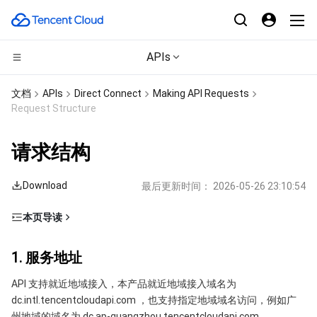
APIs
CDN与边缘平台
文档
APIs
Direct Connect
Making API Requests
Request Structure
计算
边缘安全加速平台 EO
请求结构
边缘计算
内容分发网络 CDN
云服务器
Download
最后更新时间：
2026-05-26 23:10:54
高性能计算
全站加速网络
轻量应用服务器
边缘计算机器
本页导读
容器
DDoS 防护
裸金属云服务器
批量计算
1. 服务地址
1. 服务地址
分布式云
安全加速 SCDN
GPU 云服务器
高性能计算集群
容器服务
2. 通信协议
API 支持就近地域接入，本产品就近地域接入域名为
3. 请求方法
微服务
多网聚合加速（腾讯云聚通）
专用宿主机
服务网格
本地专用集群
dc.intl.tencentcloudapi.com ，也支持指定地域域名访问，例如广
4. 字符编码
州地域的域名为 dc.ap-guangzhou.tencentcloudapi.com 。