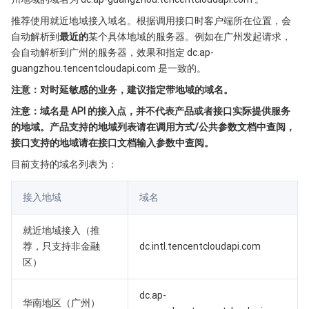
Serverless
弹性伸缩
容器镜像服务
边缘可用区
弹性微服务
推荐使用就近地域接入域名。根据调用接口时客户端所在位置，会
自动解析到
最近的
某个具体地域的服务器。例如在广州发起请求，
基础存储服务
自动化助手
云原生分布式云中心
专属可用区
API 网关
云函数
会自动解析到广州的服务器，效果和指定 dc.ap-
guangzhou.tencentcloudapi.com 是一致的。
存储数据服务
注册配置治理
对象存储
注意：对时延敏感的业务，建议指定带地域的域名。
注意：域名是 API 的接入点，并不代表产品或者接口实际提供服务
关系型数据库
文件存储
日志服务
的地域。产品支持的地域列表请在调用方式/公共参数文档中查阅，
接口支持的地域请在接口文档输入参数中查阅。
关系型数据库TDSQL
云硬盘
数据万象
云数据库 MySQL
目前支持的域名列表为：
NoSQL 数据库
云 HDFS
智能媒资托管
云数据库 MariaDB
TDSQL-C MySQL 版
接入地域
域名
数据库 SaaS 服务
数据加速器 GooseFS
云数据库 PostgreSQL
TDSQL MySQL 版
腾讯云分布式缓存数据库（兼容 Redis）
就近地域接入（推
荐，只支持非金融
dc.intl.tencentcloudapi.com
网络
云数据库 SQL Server
TDSQL Boundless
云数据库 MongoDB
数据传输服务
区）
数据安全
游戏数据库 TcaplusDB
数据库专家服务
私有网络
dc.ap-
华南地区（广州）