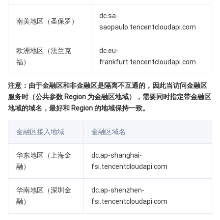
媒体点播
多模态智能数据湖 TCLake
腾讯混元大模型
消息队列 Pulsar 版
邮件推送
实时音视频
媒体直播
dc.sa-
南美地区（圣保罗）
媒体处理
大模型服务平台 TokenHub
消息队列 MQTT 版
实时互动-教育版
媒体包装
直播录制
saopaulo.tencentcloudapi.com
欧洲地区（法兰克
dc.eu-
视频终端SDK
消息队列 CMQ 版
实时互动-工业能源版
媒体传输
媒体处理
福）
frankfurt.tencentcloudapi.com
教育服务
消息队列 CMQ
游戏多媒体引擎
云直播
应用云渲染
直播 SDK
注意：由于金融区和非金融区是隔离不互通的，因此当访问金融区
服务时（公共参数 Region 为金融区地域），需要同时指定带金融区
医疗服务
云联络中心
云点播
云桌面
短视频 SDK
互动白板
地域的域名，最好和 Region 的地域保持一致。
云资源管理
腾讯特效 SDK
腾讯健康组学平台
金融区接入地域
金融区域名
开发者工具
数智医疗影像平台
API
华东地区（上海金
dc.ap-shanghai-
融）
fsi.tencentcloudapi.com
Low Code
智能导诊
SDK
云市场
华南地区（深圳金
dc.ap-shenzhen-
监控与运维
融）
智能预问诊
智能顾问
云原生构建
云开发 CloudBase
fsi.tencentcloudapi.com