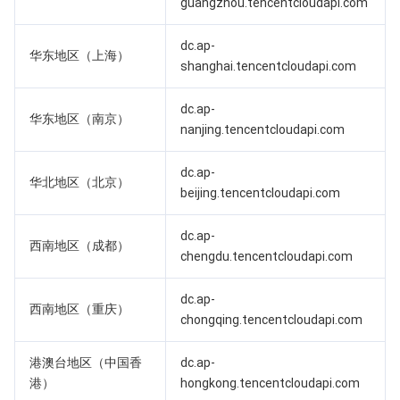
guangzhou.tencentcloudapi.com
业务安全
云数据库 Tendis
数据库智能管家 DBbrain
负载均衡
数据安全治理中心
dc.ap-
华东地区（上海）
shanghai.tencentcloudapi.com
安全服务
时序数据库 CTSDB
数据库管理中心
网关负载均衡
密钥管理系统
验证码
dc.ap-
云安全
华东地区（南京）
专线接入
凭据管理系统
文本内容安全
渗透测试服务
nanjing.tencentcloudapi.com
应用安全
云联网
堡垒机
图片内容安全
安全服务平台
云防火墙
dc.ap-
华北地区（北京）
beijing.tencentcloudapi.com
域名与网站
弹性网卡
数据安全审计
音频内容安全
Web 应用防火墙
移动应用安全
dc.ap-
西南地区（成都）
企业应用
NAT 网关
视频内容安全
主机安全
安全凭证服务
域名注册
chengdu.tencentcloudapi.com
dc.ap-
办公协同
对等连接
账号风控平台
容器安全服务
SSL 证书
腾讯微卡
西南地区（重庆）
chongqing.tencentcloudapi.com
大数据
网络流日志
风险识别 RCE
云安全中心
私有域解析 Private DNS
腾讯电子签
港澳台地区（中国香
dc.ap-
港）
hongkong.tencentcloudapi.com
AI 基础产品
Anycast 公网加速
游戏安全
漏洞扫描服务
移动解析 HTTPDNS
腾讯会议
弹性 MapReduce