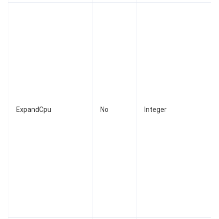
媒体点播
多模态智能数据湖 TCLake
腾讯混元大模型
消息队列 Pulsar 版
邮件推送
实时音视频
媒体直播
媒体处理
大模型服务平台 TokenHub
消息队列 MQTT 版
实时互动-教育版
媒体包装
直播录制
视频终端SDK
消息队列 CMQ 版
实时互动-工业能源版
媒体传输
媒体处理
教育服务
消息队列 CMQ
游戏多媒体引擎
云直播
应用云渲染
直播 SDK
ExpandCpu
No
Integer
医疗服务
云联络中心
云点播
云桌面
短视频 SDK
互动白板
云资源管理
腾讯特效 SDK
腾讯健康组学平台
开发者工具
数智医疗影像平台
API
Low Code
智能导诊
SDK
云市场