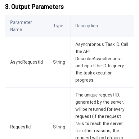
3. Output Parameters
云顾问 - 混沌演练
云顾问-Tencent RTC 云助手
消息中心
地域管理系统
云压测
控制台相关
Parameter
Type
Description
Name
配额中心
费用中心
Asynchronous Task ID. Call
the API
资源中心
认证信息
DescribeAsyncRequest
AsyncRequestId
String
and input the ID to query
政策与规范
the task execution
progress.
第三方
The unique request ID,
服务计划
generated by the server,
will be returned for every
腾讯云培训认证
request (if the request
fails to reach the server
RequestId
String
for other reasons, the
合作伙伴支持计划
request will not obtain a