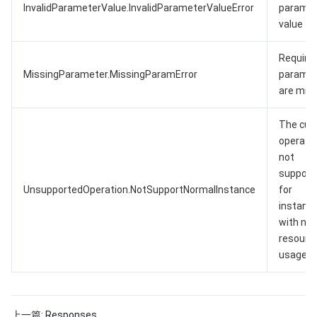
InvalidParameterValue.InvalidParameterValueError
paramet
value
Require
MissingParameter.MissingParamError
paramet
are miss
The cur
operatio
not
support
UnsupportedOperation.NotSupportNormalInstance
for
instanc
with no
resourc
usage li
上一篇:
Responses