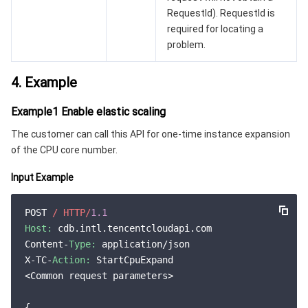
RequestId). RequestId is
required for locating a
problem.
4. Example
Example1 Enable elastic scaling
The customer can call this API for one-time instance expansion
of the CPU core number.
Input Example
POST 
/ HTTP/
1.1
Host:
 cdb.intl.tencentcloudapi.com

Content-
Type:
 application/json

X-TC-
Action:
 StartCpuExpand

<Common request parameters>

{
