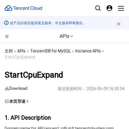
此产品目前仅提供英文版本，中文版本即将推出。
APIs
CDN与边缘平台
文档
APIs
TencentDB for MySQL
Instance APIs
StartCpuExpand
计算
边缘安全加速平台 EO
StartCpuExpand
高性能计算
内容分发网络 CDN
云服务器
Download
最后更新时间：
2026-06-09 16:30:34
边缘计算
全站加速网络
轻量应用服务器
批量计算
本页导读
容器
DDoS 防护
裸金属云服务器
高性能计算集群
边缘计算机器
1. API Description
1. API Description
分布式云
安全加速 SCDN
GPU 云服务器
容器服务
2. Input Parameters
Domain name for API request: cdb.intl.tencentcloudapi.com.