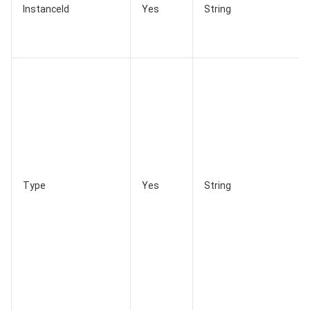
InstanceId
Yes
String
AI 基础产品
Anycast 公网加速
游戏安全
漏洞扫描服务
移动解析 HTTPDNS
腾讯会议
弹性 MapReduce
AI 应用产品
共享带宽包
防火墙管理
DNSPod
腾讯乐享
Elasticsearch Service
人脸识别
AI 平台产品
VPN 连接
云解析 DNS
腾讯云企业网盘
流计算 Oceanus
语音合成
腾讯云智能数智人
腾讯大模型
私有连接
数据湖计算
语音识别
人脸核身
腾讯云大模型训推平台TI-ONE
物联网
弹性公网 IP
腾讯云数据仓库 TCHouse-C
机器翻译
智能音乐平台
腾讯云智能体开发平台
Type
Yes
String
消息队列
全球应用加速
腾讯云数据仓库 TCHouse-D
文字识别
知识引擎原子能力
物联网通信
通信服务
腾讯云数据仓库 TCHouse-P
人脸融合
大模型图像创作引擎
消息队列 CKafka 版
实时互动
数据开发治理平台 WeData
大模型视频创作引擎
消息队列 RocketMQ 版
短信
视频服务
腾讯云 BI
腾讯混元生3D
消息队列 RabbitMQ 版
移动推送
即时通信 IM