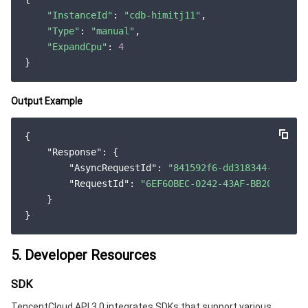
"InstanceId"
: 
"cdb-himitj11"
,

"Type"
: 
"manual"
,

"ExpandCpu"
: 
4
Output Example
{

"Response"
: {

"AsyncRequestId"
: 
"841592f6-dd318344-aea192
"RequestId"
: 
"6EF60BEC-0242-43AF-BB20-27035
    }

5. Developer Resources
SDK
TencentCloud API 3.0 integrates SDKs that support various