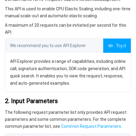
3. Output Parameters
微服务
多网聚合加速（腾讯云聚通）
专用宿主机
服务网格
本地专用集群
This API is used to enable CPU Elastic Scaling, including one-time
4. Example
manual scale-out and automatic elastic scaling.
Serverless
弹性伸缩
容器镜像服务
边缘可用区
弹性微服务
Example1 Enable elastic scaling
A maximum of 20 requests can be initiated per second for this
5. Developer Resources
API.
基础存储服务
自动化助手
云原生分布式云中心
专属可用区
API 网关
云函数
SDK
We recommend you to use API Explorer
Try it
存储数据服务
注册配置治理
对象存储
Command Line Interface
API Explorer provides a range of capabilities, including online
6. Error Code
关系型数据库
文件存储
日志服务
call, signature authentication, SDK code generation, and API
quick search. It enables you to view the request, response,
关系型数据库TDSQL
云硬盘
数据万象
云数据库 MySQL
and auto-generated examples.
NoSQL 数据库
云 HDFS
智能媒资托管
云数据库 MariaDB
TDSQL-C MySQL 版
2. Input Parameters
The following request parameter list only provides API request
数据库 SaaS 服务
数据加速器 GooseFS
云数据库 PostgreSQL
TDSQL MySQL 版
腾讯云分布式缓存数据库（兼容 Redis）
parameters and some common parameters. For the complete
common parameter list, see
Common Request Parameters
.
网络
云数据库 SQL Server
TDSQL Boundless
云数据库 MongoDB
数据传输服务