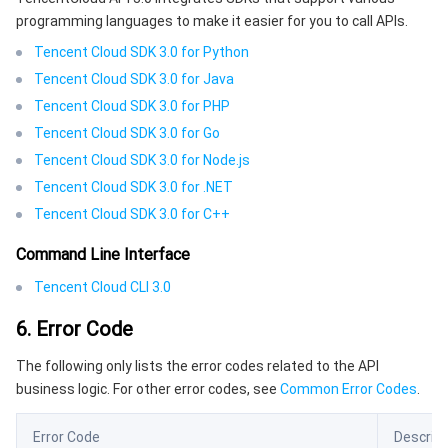
programming languages to make it easier for you to call APIs.
Tencent Cloud SDK 3.0 for Python
Tencent Cloud SDK 3.0 for Java
Tencent Cloud SDK 3.0 for PHP
Tencent Cloud SDK 3.0 for Go
Tencent Cloud SDK 3.0 for Node.js
Tencent Cloud SDK 3.0 for .NET
Tencent Cloud SDK 3.0 for C++
Command Line Interface
Tencent Cloud CLI 3.0
6. Error Code
The following only lists the error codes related to the API
business logic. For other error codes, see
Common Error Codes
.
Error Code
Descript