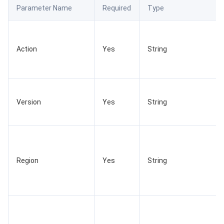
Parameter Name
Required
Type
数据安全
游戏数据库 TcaplusDB
数据库专家服务
私有网络
业务安全
云数据库 Tendis
数据库智能管家 DBbrain
负载均衡
数据安全治理中心
Action
Yes
String
安全服务
时序数据库 CTSDB
数据库管理中心
网关负载均衡
密钥管理系统
验证码
云安全
专线接入
凭据管理系统
文本内容安全
渗透测试服务
Version
Yes
String
应用安全
云联网
堡垒机
图片内容安全
安全服务平台
云防火墙
域名与网站
弹性网卡
数据安全审计
音频内容安全
Web 应用防火墙
移动应用安全
Region
Yes
String
企业应用
NAT 网关
视频内容安全
主机安全
安全凭证服务
域名注册
办公协同
对等连接
账号风控平台
容器安全服务
SSL 证书
腾讯微卡
大数据
网络流日志
风险识别 RCE
云安全中心
私有域解析 Private DNS
腾讯电子签