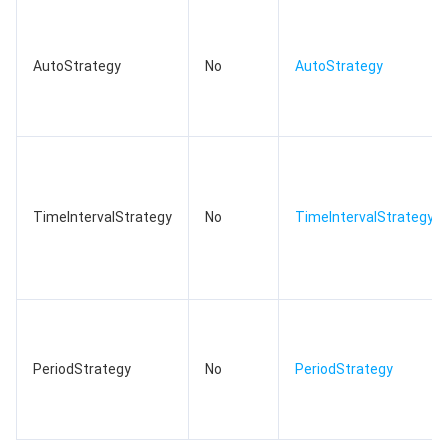
监控与运维
智能预问诊
智能顾问
云原生构建
云开发 CloudBase
API 与工具
标签
腾讯云代码助手
腾讯云可观测平台
AutoStrategy
No
AutoStrategy
软件产品公告专区
云资源自动化 for Terraform
腾讯云代码分析
应用性能监控
云迁移
专有云软件
访问管理
腾讯云超级应用服务
前端性能监控
云 API
软件产品生命周期公告
腾讯云数据库
操作审计
云拨测
腾讯云命令行工具
腾讯专有云企业版 TCE
TimeIntervalStrategy
No
TimeIntervalStrategy
大数据
配置审计
Prometheus 监控服务
腾讯专有云PaaS平台 TCS
TDSQL
其他文档
集团账号管理
Grafana 可视化服务
大数据处理套件 TBDS
操作系统
控制中心
事件总线
渠道合作伙伴
PeriodStrategy
No
PeriodStrategy
身份识别平台
腾讯云健康看板
账号相关
TencentOS Server