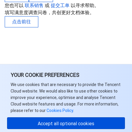
您也可以
联系销售
或
提交工单
以寻求帮助。
填写满意度调查问卷，共创更好文档体验。
点击前往
YOUR COOKIE PREFERENCES
We use cookies that are necessary to provide the Tencent
Cloud website. We would also like to use other cookies to
improve your experience, optimise and analyse Tencent
Cloud website features and usage. For more information,
please refer to our
Cookies Policy
.
Accept all optional cookies