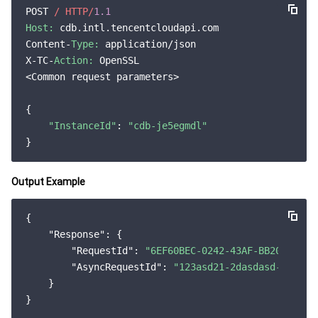
监控与运维
智能预问诊
智能顾问
云原生构建
云开发 CloudBase
POST 
/ HTTP/
1.1
Host:
 cdb.intl.tencentcloudapi.com

API 与工具
标签
腾讯云代码助手
腾讯云可观测平台
Content-
Type:
 application/json

X-TC-
Action:
 OpenSSL

<Common request parameters>

软件产品公告专区
云资源自动化 for Terraform
腾讯云代码分析
应用性能监控
云迁移
{

专有云软件
访问管理
腾讯云超级应用服务
前端性能监控
云 API
软件产品生命周期公告
"InstanceId"
: 
"cdb-je5egmdl"
腾讯云数据库
操作审计
云拨测
腾讯云命令行工具
腾讯专有云企业版 TCE
Output Example
大数据
配置审计
Prometheus 监控服务
腾讯专有云PaaS平台 TCS
TDSQL
{

其他文档
集团账号管理
Grafana 可视化服务
大数据处理套件 TBDS
"Response"
: {

"RequestId"
: 
"6EF60BEC-0242-43AF-BB20-27035
操作系统
控制中心
事件总线
渠道合作伙伴
"AsyncRequestId"
: 
"123asd21-2dasdasd-123qcs
    }

身份识别平台
腾讯云健康看板
账号相关
TencentOS Server