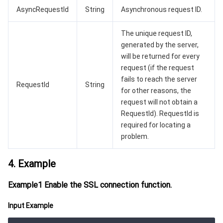
AsyncRequestId
String
Asynchronous request ID.
媒体点播
多模态智能数据湖 TCLake
腾讯混元大模型
消息队列 Pulsar 版
邮件推送
实时音视频
媒体直播
The unique request ID,
generated by the server,
媒体处理
大模型服务平台 TokenHub
消息队列 MQTT 版
实时互动-教育版
媒体包装
直播录制
will be returned for every
request (if the request
视频终端SDK
消息队列 CMQ 版
实时互动-工业能源版
媒体传输
媒体处理
fails to reach the server
RequestId
String
for other reasons, the
教育服务
消息队列 CMQ
游戏多媒体引擎
云直播
应用云渲染
直播 SDK
request will not obtain a
RequestId). RequestId is
医疗服务
云联络中心
云点播
云桌面
短视频 SDK
互动白板
required for locating a
problem.
云资源管理
腾讯特效 SDK
腾讯健康组学平台
4. Example
开发者工具
数智医疗影像平台
API
Example1 Enable the SSL connection function.
Low Code
智能导诊
SDK
云市场
Input Example