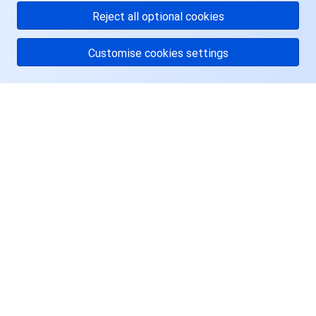
Reject all optional cookies
Customise cookies settings
关于腾讯云
服务与支持
资源
用户中心
Facebook
Twitter
Linkedin