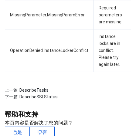
Required
MissingParameter.MissingParamError
parameters
are missing.
Instance
locks are in
OperationDenied.InstanceLockerConflict
conflict.
Please try
again later.
上一篇:
DescribeTasks
下一篇:
DescribeSSLStatus
帮助和支持
本页内容是否解决了您的问题？
是
否