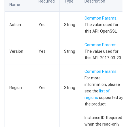
Required
Type
Description
Name
数据安全
游戏数据库 TcaplusDB
数据库专家服务
私有网络
Common Params
.
业务安全
云数据库 Tendis
数据库智能管家 DBbrain
负载均衡
数据安全治理中心
Action
Yes
String
The value used for
this API: OpenSSL.
安全服务
时序数据库 CTSDB
数据库管理中心
网关负载均衡
密钥管理系统
验证码
Common Params
.
云安全
专线接入
凭据管理系统
文本内容安全
渗透测试服务
Version
Yes
String
The value used for
this API: 2017-03-20.
应用安全
云联网
堡垒机
图片内容安全
安全服务平台
云防火墙
Common Params
.
For more
域名与网站
弹性网卡
数据安全审计
音频内容安全
Web 应用防火墙
移动应用安全
information, please
Region
Yes
String
see the
list of
企业应用
NAT 网关
视频内容安全
主机安全
安全凭证服务
域名注册
regions
supported by
the product.
办公协同
对等连接
账号风控平台
容器安全服务
SSL 证书
腾讯微卡
Instance ID. Required
大数据
网络流日志
风险识别 RCE
云安全中心
私有域解析 Private DNS
腾讯电子签
when the read-only