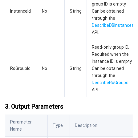
group ID is empty.
AI 基础产品
InstanceId
Anycast 公网加速
游戏安全
漏洞扫描服务
移动解析 HTTPDNS
腾讯会议
弹性 MapReduce
No
String
Can be obtained
through the
DescribeDBInstances
AI 应用产品
共享带宽包
防火墙管理
DNSPod
腾讯乐享
Elasticsearch Service
人脸识别
API.
AI 平台产品
VPN 连接
云解析 DNS
腾讯云企业网盘
流计算 Oceanus
语音合成
腾讯云智能数智人
Read-only group ID.
Required when the
腾讯大模型
私有连接
数据湖计算
语音识别
人脸核身
腾讯云大模型训推平台TI-ONE
instance ID is empty.
RoGroupId
No
String
Can be obtained
物联网
弹性公网 IP
腾讯云数据仓库 TCHouse-C
机器翻译
智能音乐平台
腾讯云智能体开发平台
through the
DescribeRoGroups
消息队列
全球应用加速
腾讯云数据仓库 TCHouse-D
文字识别
知识引擎原子能力
物联网通信
API.
3. Output Parameters
通信服务
腾讯云数据仓库 TCHouse-P
人脸融合
大模型图像创作引擎
消息队列 CKafka 版
实时互动
数据开发治理平台 WeData
大模型视频创作引擎
消息队列 RocketMQ 版
短信
Parameter
Type
Description
Name
视频服务
腾讯云 BI
腾讯混元生3D
消息队列 RabbitMQ 版
移动推送
即时通信 IM