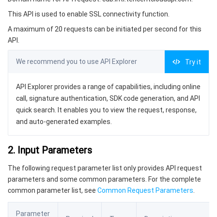
3. Output Parameters
微服务
弹性伸缩
安全加速 SCDN
服务网格
本地专用集群
This API is used to enable SSL connectivity function.
4. Example
A maximum of 20 requests can be initiated per second for this
Serverless
自动化助手
多网聚合加速（腾讯云聚通）
容器镜像服务
边缘可用区
弹性微服务
Example1 Enable the SSL connection function.
API.
5. Developer Resources
基础存储服务
云原生分布式云中心
专属可用区
注册配置治理
云函数
We recommend you to use API Explorer
Try it
SDK
存储数据服务
API 网关
对象存储
Command Line Interface
API Explorer provides a range of capabilities, including online
call, signature authentication, SDK code generation, and API
6. Error Code
关系型数据库
文件存储
日志服务
quick search. It enables you to view the request, response,
and auto-generated examples.
关系型数据库TDSQL
云硬盘
数据万象
云数据库 MySQL
2. Input Parameters
NoSQL 数据库
云 HDFS
智能媒资托管
云数据库 MariaDB
TDSQL-C MySQL 版
The following request parameter list only provides API request
parameters and some common parameters. For the complete
数据库 SaaS 服务
数据加速器 GooseFS
云数据库 PostgreSQL
TDSQL MySQL 版
腾讯云分布式缓存数据库（兼容 Redis）
common parameter list, see
Common Request Parameters
.
网络
云数据库 SQL Server
TDSQL Boundless
云数据库 MongoDB
数据传输服务
Parameter