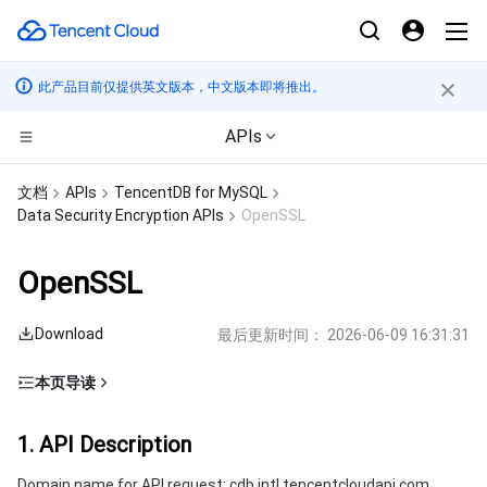
此产品目前仅提供英文版本，中文版本即将推出。
APIs
计算
文档
APIs
TencentDB for MySQL
Data Security Encryption APIs
OpenSSL
CDN与边缘平台
云服务器
OpenSSL
高性能计算
轻量应用服务器
边缘安全加速平台 EO
Download
最后更新时间：
2026-06-09 16:31:31
边缘计算
裸金属云服务器
内容分发网络 CDN
批量计算
本页导读
容器
GPU 云服务器
全站加速网络
高性能计算集群
边缘计算机器
1. API Description
1. API Description
分布式云
专用宿主机
DDoS 防护
容器服务
2. Input Parameters
Domain name for API request: cdb.intl.tencentcloudapi.com.