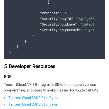
                    }

                ],

"ProjectId"
: 
0
,

"SecurityGroupId"
: 
"sg-igw86yth"
,

"SecurityGroupName"
: 
"default"
,

"SecurityGroupRemark"
: 
"System crea
            }

        ]

    }

5. Developer Resources
SDK
TencentCloud API 3.0 integrates SDKs that support various
programming languages to make it easier for you to call APIs.
Tencent Cloud SDK 3.0 for Python
Tencent Cloud SDK 3.0 for Java