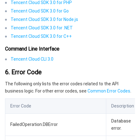
Tencent Cloud SDK 3.0 for PHP
Tencent Cloud SDK 3.0 for Go
Tencent Cloud SDK 3.0 for Node.js
Tencent Cloud SDK 3.0 for .NET
Tencent Cloud SDK 3.0 for C++
Command Line Interface
Tencent Cloud CLI 3.0
6. Error Code
The following only lists the error codes related to the API
business logic. For other error codes, see
Common Error Codes
.
Error Code
Description
Database
FailedOperation.DBError
error.