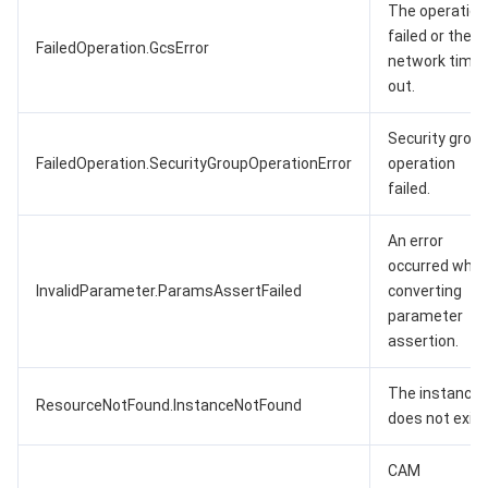
The operation
failed or the
FailedOperation.GcsError
network time
out.
Security grou
FailedOperation.SecurityGroupOperationError
operation
failed.
An error
occurred while
InvalidParameter.ParamsAssertFailed
converting
parameter
assertion.
The instance
ResourceNotFound.InstanceNotFound
does not exist
CAM