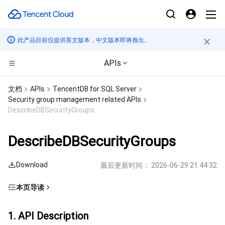
此产品目前仅提供英文版本，中文版本即将推出。
APIs
CDN与边缘平台
文档
APIs
TencentDB for SQL Server
Security group management related APIs
计算
边缘安全加速平台 EO
DescribeDBSecurityGroups
边缘计算
内容分发网络 CDN
云服务器
DescribeDBSecurityGroups
高性能计算
全站加速网络
轻量应用服务器
边缘计算机器
Download
最后更新时间：
2026-06-29 21:44:32
容器
DDoS 防护
裸金属云服务器
批量计算
本页导读
1. API Description
分布式云
安全加速 SCDN
GPU 云服务器
高性能计算集群
容器服务
1. API Description
2. Input Parameters