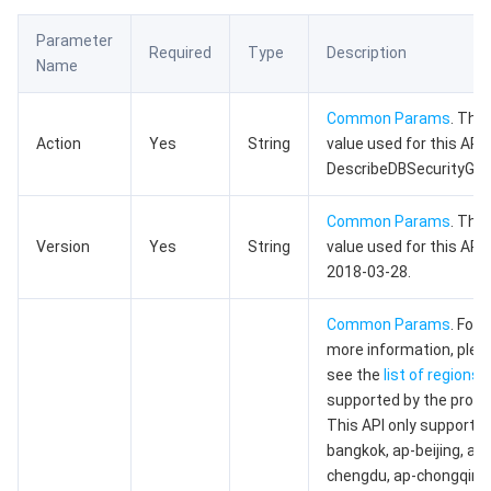
数据安全
游戏数据库 TcaplusDB
数据库专家服务
私有网络
Parameter
Required
Type
Description
Name
业务安全
云数据库 Tendis
数据库智能管家 DBbrain
负载均衡
数据安全治理中心
Common Params
. The
安全服务
时序数据库 CTSDB
数据库管理中心
网关负载均衡
密钥管理系统
验证码
Action
Yes
String
value used for this API:
DescribeDBSecurityGro
云安全
专线接入
凭据管理系统
文本内容安全
渗透测试服务
Common Params
. The
Version
Yes
String
value used for this API:
应用安全
云联网
堡垒机
图片内容安全
安全服务平台
云防火墙
2018-03-28.
域名与网站
弹性网卡
数据安全审计
音频内容安全
Web 应用防火墙
移动应用安全
Common Params
. For
more information, plea
企业应用
NAT 网关
视频内容安全
主机安全
安全凭证服务
域名注册
see the
list of regions
supported by the produ
办公协同
对等连接
账号风控平台
容器安全服务
SSL 证书
腾讯微卡
This API only supports:
bangkok, ap-beijing, ap-
大数据
网络流日志
风险识别 RCE
云安全中心
私有域解析 Private DNS
腾讯电子签
chengdu, ap-chongqing,