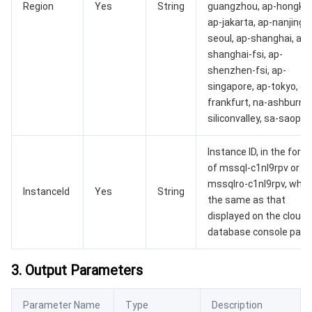
Region
Yes
String
guangzhou, ap-hongko
ap-jakarta, ap-nanjing, 
AI 基础产品
Anycast 公网加速
游戏安全
漏洞扫描服务
移动解析 HTTPDNS
腾讯会议
弹性 MapReduce
seoul, ap-shanghai, ap-
shanghai-fsi, ap-
AI 应用产品
共享带宽包
防火墙管理
DNSPod
腾讯乐享
Elasticsearch Service
人脸识别
shenzhen-fsi, ap-
singapore, ap-tokyo, eu
AI 平台产品
VPN 连接
云解析 DNS
腾讯云企业网盘
流计算 Oceanus
语音合成
腾讯云智能数智人
frankfurt, na-ashburn, 
siliconvalley, sa-saopau
腾讯大模型
私有连接
数据湖计算
语音识别
人脸核身
腾讯云大模型训推平台TI-ONE
Instance ID, in the form
物联网
弹性公网 IP
腾讯云数据仓库 TCHouse-C
机器翻译
智能音乐平台
腾讯云智能体开发平台
of mssql-c1nl9rpv or
mssqlro-c1nl9rpv, which
InstanceId
Yes
String
the same as that
消息队列
全球应用加速
腾讯云数据仓库 TCHouse-D
文字识别
知识引擎原子能力
物联网通信
displayed on the cloud
database console page
通信服务
腾讯云数据仓库 TCHouse-P
人脸融合
大模型图像创作引擎
消息队列 CKafka 版
3. Output Parameters
实时互动
数据开发治理平台 WeData
大模型视频创作引擎
消息队列 RocketMQ 版
短信
Parameter Name
Type
Description
视频服务
腾讯云 BI
腾讯混元生3D
消息队列 RabbitMQ 版
移动推送
即时通信 IM