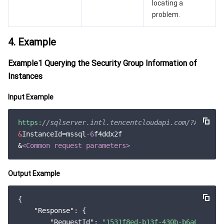
locating a
监控与运维
智能预问诊
智能顾问
云原生构建
云开发 CloudBase
problem.
API 与工具
标签
腾讯云代码助手
腾讯云可观测平台
4. Example
软件产品公告专区
云资源自动化 for Terraform
腾讯云代码分析
应用性能监控
云迁移
Example1 Querying the Security Group Information of
Instances
专有云软件
访问管理
腾讯云超级应用服务
前端性能监控
云 API
软件产品生命周期公告
Input Example
腾讯云数据库
操作审计
云拨测
腾讯云命令行工具
腾讯专有云企业版 TCE
https:
//sqlserver.intl.tencentcloudapi.com/?Action=
大数据
配置审计
Prometheus 监控服务
腾讯专有云PaaS平台 TCS
TDSQL
&
InstanceId=mssql
-6
f4ddx2f 

&
<Common request parameters>
其他文档
集团账号管理
Grafana 可视化服务
大数据处理套件 TBDS
Output Example
操作系统
控制中心
事件总线
渠道合作伙伴
{

身份识别平台
腾讯云健康看板
账号相关
TencentOS Server
"Response"
: {

"RequestId"
: 
"1531f8ed-b13f-430b-b6a6-d8547