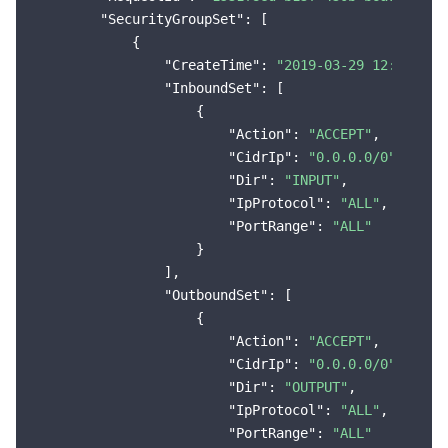
云顾问 - 混沌演练
云顾问-Tencent RTC 云助手
消息中心
"SecurityGroupSet"
: [

            {

"CreateTime"
: 
"2019-03-29 12:01:40"
,
地域管理系统
云压测
控制台相关
"InboundSet"
: [

                    {

配额中心
费用中心
"Action"
: 
"ACCEPT"
,

"CidrIp"
: 
"0.0.0.0/0"
,

资源中心
认证信息
"Dir"
: 
"INPUT"
,

"IpProtocol"
: 
"ALL"
,

政策与规范
"PortRange"
: 
"ALL"
                    }

                ],

第三方
"OutboundSet"
: [

                    {

服务计划
"Action"
: 
"ACCEPT"
,

"CidrIp"
: 
"0.0.0.0/0"
,

腾讯云培训认证
"Dir"
: 
"OUTPUT"
,

"IpProtocol"
: 
"ALL"
,

合作伙伴支持计划
"PortRange"
: 
"ALL"