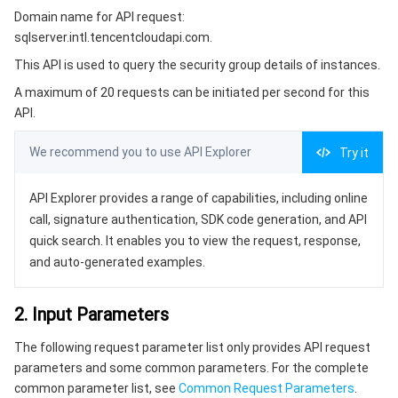
微服务
多网聚合加速（腾讯云聚通）
专用宿主机
服务网格
本地专用集群
Domain name for API request:
3. Output Parameters
sqlserver.intl.tencentcloudapi.com.
4. Example
Serverless
弹性伸缩
容器镜像服务
边缘可用区
弹性微服务
This API is used to query the security group details of instances.
Example1 Querying the Security Group Information of
A maximum of 20 requests can be initiated per second for this
Instances
基础存储服务
自动化助手
云原生分布式云中心
专属可用区
API 网关
云函数
API.
5. Developer Resources
存储数据服务
注册配置治理
对象存储
We recommend you to use API Explorer
Try it
SDK
Command Line Interface
关系型数据库
文件存储
日志服务
API Explorer provides a range of capabilities, including online
6. Error Code
call, signature authentication, SDK code generation, and API
关系型数据库TDSQL
云硬盘
数据万象
云数据库 MySQL
quick search. It enables you to view the request, response,
and auto-generated examples.
NoSQL 数据库
云 HDFS
智能媒资托管
云数据库 MariaDB
TDSQL-C MySQL 版
2. Input Parameters
数据库 SaaS 服务
数据加速器 GooseFS
云数据库 PostgreSQL
TDSQL MySQL 版
腾讯云分布式缓存数据库（兼容 Redis）
The following request parameter list only provides API request
parameters and some common parameters. For the complete
网络
云数据库 SQL Server
TDSQL Boundless
云数据库 MongoDB
数据传输服务
common parameter list, see
Common Request Parameters
.