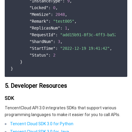
"InstanceType"
: 
9
,

"Locked"
: 
0
,

"MemSize"
: 
2048
,

"Remark"
: 
"test005"
,

"ReplicasNum"
: 
1
,

"RequestId"
: 
"add15b91-8f3c-4ff3-ba52-7c64c
"ShardNum"
: 
3
,

"StartTime"
: 
"2022-12-19 19:41:42"
,

"Status"
: 
2
    }

5. Developer Resources
SDK
TencentCloud API 3.0 integrates SDKs that support various
programming languages to make it easier for you to call APIs.
Tencent Cloud SDK 3.0 for Python
Tencent Cloud SDK 3.0 for Java