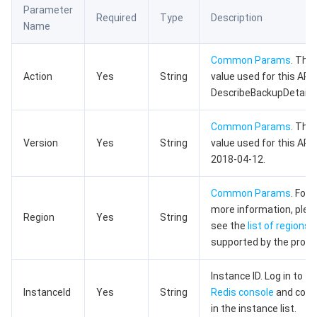
Parameter
数据安全
游戏数据库 TcaplusDB
数据库专家服务
私有网络
Required
Type
Description
Name
业务安全
云数据库 Tendis
数据库智能管家 DBbrain
负载均衡
数据安全治理中心
Common Params
. The
Action
Yes
String
value used for this API:
安全服务
时序数据库 CTSDB
数据库管理中心
网关负载均衡
密钥管理系统
验证码
DescribeBackupDetail.
云安全
专线接入
凭据管理系统
文本内容安全
渗透测试服务
Common Params
. The
Version
Yes
String
value used for this API:
2018-04-12.
应用安全
云联网
堡垒机
图片内容安全
安全服务平台
云防火墙
Common Params
. For
域名与网站
弹性网卡
数据安全审计
音频内容安全
Web 应用防火墙
移动应用安全
more information, plea
Region
Yes
String
see the
list of regions
企业应用
NAT 网关
视频内容安全
主机安全
安全凭证服务
域名注册
supported by the produ
办公协同
对等连接
账号风控平台
容器安全服务
SSL 证书
腾讯微卡
Instance ID. Log in to th
InstanceId
Yes
String
Redis console
and copy 
大数据
网络流日志
风险识别 RCE
云安全中心
私有域解析 Private DNS
腾讯电子签
in the instance list.