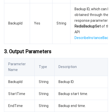
AI 基础产品
Anycast 公网加速
游戏安全
漏洞扫描服务
移动解析 HTTPDNS
腾讯会议
弹性 MapReduce
Backup ID, which can be
obtained through the
response parameter
AI 应用产品
共享带宽包
防火墙管理
DNSPod
腾讯乐享
Elasticsearch Service
人脸识别
BackupId
Yes
String
RedisBackupSet
of the
API
AI 平台产品
VPN 连接
云解析 DNS
腾讯云企业网盘
流计算 Oceanus
语音合成
腾讯云智能数智人
DescribeInstanceBack
腾讯大模型
私有连接
数据湖计算
语音识别
人脸核身
腾讯云大模型训推平台TI-ONE
3. Output Parameters
物联网
弹性公网 IP
腾讯云数据仓库 TCHouse-C
机器翻译
智能音乐平台
腾讯云智能体开发平台
Parameter
Type
Description
Name
消息队列
全球应用加速
腾讯云数据仓库 TCHouse-D
文字识别
知识引擎原子能力
物联网通信
BackupId
String
Backup ID.
通信服务
腾讯云数据仓库 TCHouse-P
人脸融合
大模型图像创作引擎
消息队列 CKafka 版
StartTime
String
Backup start time.
实时互动
数据开发治理平台 WeData
大模型视频创作引擎
消息队列 RocketMQ 版
短信
EndTime
String
Backup end time.
视频服务
腾讯云 BI
腾讯混元生3D
消息队列 RabbitMQ 版
移动推送
即时通信 IM