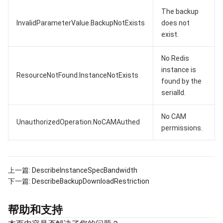
The backup
InvalidParameterValue.BackupNotExists
does not
exist.
No Redis
instance is
ResourceNotFound.InstanceNotExists
found by the
serialId.
No CAM
UnauthorizedOperation.NoCAMAuthed
permissions.
上一篇:
DescribeInstanceSpecBandwidth
下一篇:
DescribeBackupDownloadRestriction
帮助和支持