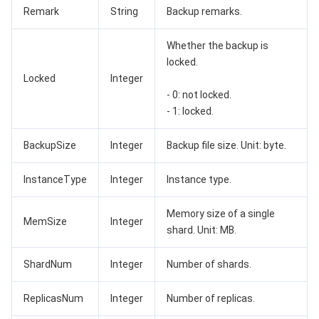
监控与运维
智能预问诊
智能顾问
云原生构建
云开发 CloudBase
Remark
String
Backup remarks.
API 与工具
标签
腾讯云代码助手
腾讯云可观测平台
Whether the backup is
locked.
软件产品公告专区
云资源自动化 for Terraform
腾讯云代码分析
应用性能监控
云迁移
Locked
Integer
- 0: not locked.
- 1: locked.
专有云软件
访问管理
腾讯云超级应用服务
前端性能监控
云 API
软件产品生命周期公告
BackupSize
Integer
Backup file size. Unit: byte.
腾讯云数据库
操作审计
云拨测
腾讯云命令行工具
腾讯专有云企业版 TCE
InstanceType
Integer
Instance type.
大数据
配置审计
Prometheus 监控服务
腾讯专有云PaaS平台 TCS
TDSQL
Memory size of a single
MemSize
Integer
其他文档
集团账号管理
Grafana 可视化服务
大数据处理套件 TBDS
shard. Unit: MB.
操作系统
控制中心
事件总线
渠道合作伙伴
ShardNum
Integer
Number of shards.
身份识别平台
腾讯云健康看板
账号相关
TencentOS Server
ReplicasNum
Integer
Number of replicas.