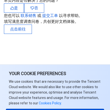
本页内容是否解决了您的问题？
是
否
您也可以
联系销售
或
提交工单
以寻求帮助。
填写满意度调查问卷，共创更好文档体验。
点击前往
YOUR COOKIE PREFERENCES
We use cookies that are necessary to provide the Tencent
Cloud website. We would also like to use other cookies to
improve your experience, optimise and analyse Tencent
Cloud website features and usage. For more information,
please refer to our
Cookies Policy
.