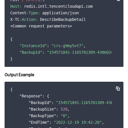
Host:
 redis.intl.tencentcloudapi.com

Content-
Type:
 application/json

X-TC-
Action:
 DescribeBackupDetail

<Common request parameters>

{

"InstanceId"
: 
"crs-g9my5vt7"
,

"BackupId"
: 
"154571841-1165701309-438602494"
Output Example
{

"Response"
: {

"BackupId"
: 
"154571841-1165701309-438602494
"BackupSize"
: 
528
,

"BackupType"
: 
"0"
,

"EndTime"
: 
"2022-12-19 19:42:20"
,
