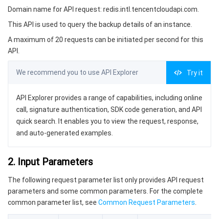
微服务
弹性伸缩
安全加速 SCDN
服务网格
本地专用集群
Domain name for API request: redis.intl.tencentcloudapi.com.
3. Output Parameters
This API is used to query the backup details of an instance.
4. Example
Serverless
自动化助手
多网聚合加速（腾讯云聚通）
容器镜像服务
边缘可用区
弹性微服务
A maximum of 20 requests can be initiated per second for this
Example1 Querying Backup Information Details
API.
基础存储服务
云原生分布式云中心
专属可用区
API 网关
云函数
5. Developer Resources
We recommend you to use API Explorer
Try it
SDK
存储数据服务
注册配置治理
对象存储
Command Line Interface
API Explorer provides a range of capabilities, including online
关系型数据库
文件存储
日志服务
call, signature authentication, SDK code generation, and API
6. Error Code
quick search. It enables you to view the request, response,
关系型数据库TDSQL
云硬盘
数据万象
云数据库 MySQL
and auto-generated examples.
NoSQL 数据库
云 HDFS
智能媒资托管
云数据库 MariaDB
TDSQL-C MySQL 版
2. Input Parameters
The following request parameter list only provides API request
数据库 SaaS 服务
数据加速器 GooseFS
云数据库 PostgreSQL
TDSQL MySQL 版
腾讯云分布式缓存数据库（兼容 Redis）
parameters and some common parameters. For the complete
common parameter list, see
Common Request Parameters
.
网络
云数据库 SQL Server
TDSQL Boundless
云数据库 MongoDB
数据传输服务