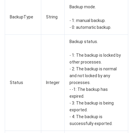
Backup mode.
媒体点播
多模态智能数据湖 TCLake
腾讯混元大模型
消息队列 Pulsar 版
邮件推送
实时音视频
媒体直播
BackupType
String
- 1: manual backup.
- 0: automatic backup.
媒体处理
大模型服务平台 TokenHub
消息队列 MQTT 版
实时互动-教育版
媒体包装
直播录制
Backup status.
视频终端SDK
消息队列 CMQ 版
实时互动-工业能源版
媒体传输
媒体处理
- 1: The backup is locked by
教育服务
消息队列 CMQ
游戏多媒体引擎
云直播
应用云渲染
直播 SDK
other processes.
- 2: The backup is normal
医疗服务
云联络中心
云点播
云桌面
短视频 SDK
互动白板
and not locked by any
Status
Integer
processes.
- -1: The backup has
云资源管理
腾讯特效 SDK
腾讯健康组学平台
expired.
- 3: The backup is being
开发者工具
数智医疗影像平台
API
exported.
- 4: The backup is
Low Code
智能导诊
SDK
云市场
successfully exported.