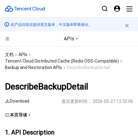
此产品目前仅提供英文版本，中文版本即将推出。
APIs
计算
文档
APIs
Tencent Cloud Distributed Cache (Redis OSS-Compatible)
CDN与边缘平台
云服务器
Backup and Restoration APIs
DescribeBackupDetail
边缘计算
轻量应用服务器
边缘安全加速平台 EO
DescribeBackupDetail
高性能计算
裸金属云服务器
内容分发网络 CDN
边缘计算机器
Download
最后更新时间：
2026-05-27 12:32:06
容器
GPU 云服务器
全站加速网络
批量计算
本页导读
1. API Description
分布式云
专用宿主机
DDoS 防护
高性能计算集群
容器服务
1. API Description
2. Input Parameters