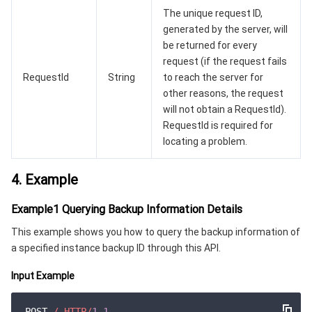
云顾问 - 混沌演练
云顾问-Tencent RTC 云助手
消息中心
The unique request ID,
generated by the server, will
be returned for every
地域管理系统
云压测
控制台相关
request (if the request fails
RequestId
String
to reach the server for
配额中心
费用中心
other reasons, the request
will not obtain a RequestId).
资源中心
认证信息
RequestId is required for
locating a problem.
政策与规范
4. Example
第三方
Example1 Querying Backup Information Details
服务计划
This example shows you how to query the backup information of
a specified instance backup ID through this API.
腾讯云培训认证
Input Example
合作伙伴支持计划
POST 
/ HTTP/
1.1