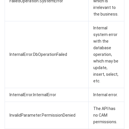
FailedOperation.SystemError
which is
irrelevant to
the business.
Internal
system error
with the
database
InternalError.DbOperationFailed
operation,
which may be
update,
insert, select,
etc.
InternalError.InternalError
Internal error.
The API has
InvalidParameter.PermissionDenied
no CAM
permissions.