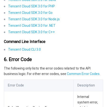
Tencent Cloud SDK 3.0 for PHP
Tencent Cloud SDK 3.0 for Go
Tencent Cloud SDK 3.0 for Node.js
Tencent Cloud SDK 3.0 for .NET
Tencent Cloud SDK 3.0 for C++
Command Line Interface
Tencent Cloud CLI 3.0
6. Error Code
The following only lists the error codes related to the API
business logic. For other error codes, see
Common Error Codes
.
Error Code
Description
Internal
system error,