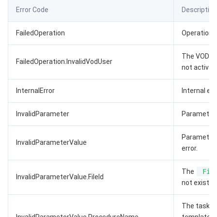
Error Code
Description
FailedOperation
Operation f
The VOD se
FailedOperation.InvalidVodUser
not activat
InternalError
Internal err
InvalidParameter
Parameter e
Parameter 
InvalidParameterValue
error.
The
Fil
InvalidParameterValue.FileId
not exist.
The task f