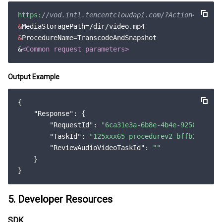
https:
//vod.intl.tencentcloudapi.com/?Action=Proces
&
MediaStoragePath=
/dir/
&
ProcedureName=TranscodeAndSnapshot

&
<Common request parameters>
Output Example
{

"Response"
: {

"RequestId"
: 
"6ca31e3a-6b8e-4b4e-9256-fdc70
"TaskId"
: 
"125xxx65-procedurev2-bffb15f0753
"ReviewAudioVideoTaskId"
: 
""
    }

5. Developer Resources
SDK