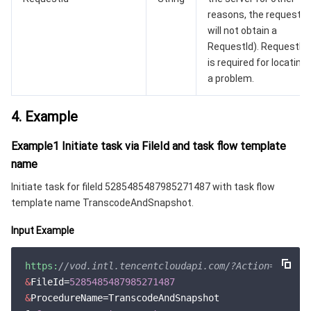
reasons, the request
will not obtain a
RequestId). RequestId
is required for locating
a problem.
4. Example
Example1 Initiate task via FileId and task flow template
name
Initiate task for fileId 5285485487985271487 with task flow
template name TranscodeAndSnapshot.
Input Example
https:
//vod.intl.tencentcloudapi.com/?Action=Proces
&
FileId=
5285485487985271487
&
ProcedureName=TranscodeAndSnapshot
