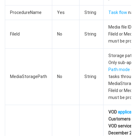
AI 基础产品
Anycast 公网加速
游戏安全
漏洞扫描服务
移动解析 HTTPDNS
腾讯会议
弹性 MapReduce
ProcedureName
Yes
String
Task flow
nam
AI 应用产品
共享带宽包
防火墙管理
DNSPod
腾讯乐享
Elasticsearch Service
人脸识别
Media file ID.
FileId
No
String
FileId or Med
must be provi
AI 平台产品
VPN 连接
云解析 DNS
腾讯云企业网盘
流计算 Oceanus
语音合成
腾讯云智能数智人
Storage path 
腾讯大模型
私有连接
数据湖计算
语音识别
人脸核身
腾讯云大模型训推平台TI-ONE
Only sub-apps
Path mode
can
物联网
弹性公网 IP
腾讯云数据仓库 TCHouse-C
机器翻译
智能音乐平台
腾讯云智能体开发平台
MediaStoragePath
No
String
tasks through
MediaStorage
消息队列
全球应用加速
腾讯云数据仓库 TCHouse-D
文字识别
知识引擎原子能力
物联网通信
FileId or Med
must be provi
通信服务
腾讯云数据仓库 TCHouse-P
人脸融合
大模型图像创作引擎
消息队列 CKafka 版
VOD
applicati
Customers wh
实时互动
数据开发治理平台 WeData
大模型视频创作引擎
消息队列 RocketMQ 版
短信
VOD services 
December 25,
视频服务
腾讯云 BI
腾讯混元生3D
消息队列 RabbitMQ 版
移动推送
即时通信 IM