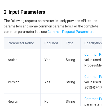
数据安全
游戏数据库 TcaplusDB
数据库专家服务
私有网络
2. Input Parameters
业务安全
云数据库 Tendis
数据库智能管家 DBbrain
负载均衡
数据安全治理中心
The following request parameter list only provides API request
parameters and some common parameters. For the complete
安全服务
时序数据库 CTSDB
数据库管理中心
网关负载均衡
密钥管理系统
验证码
common parameter list, see
Common Request Parameters
.
云安全
专线接入
凭据管理系统
文本内容安全
渗透测试服务
Parameter Name
Required
Type
Description
应用安全
云联网
堡垒机
图片内容安全
安全服务平台
云防火墙
Common Par
Action
Yes
String
value used for
ProcessMedia
域名与网站
弹性网卡
数据安全审计
音频内容安全
Web 应用防火墙
移动应用安全
Common Par
企业应用
NAT 网关
视频内容安全
主机安全
安全凭证服务
域名注册
Version
Yes
String
value used for
2018-07-17.
办公协同
对等连接
账号风控平台
容器安全服务
SSL 证书
腾讯微卡
Common Par
Region
No
String
大数据
网络流日志
风险识别 RCE
云安全中心
私有域解析 Private DNS
腾讯电子签
parameter is n