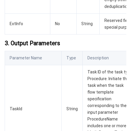
云顾问 - 混沌演练
云顾问-Tencent RTC 云助手
消息中心
deduplication.
地域管理系统
云压测
控制台相关
Reserved fiel
ExtInfo
No
String
special purpos
配额中心
费用中心
3. Output Parameters
资源中心
认证信息
Parameter Name
Type
Description
政策与规范
Task ID of the task typ
Procedure. Initiate the
第三方
task when the task
flow template
服务计划
specification
corresponding to the
TaskId
String
腾讯云培训认证
input parameter
ProcedureName
合作伙伴支持计划
includes one or more o