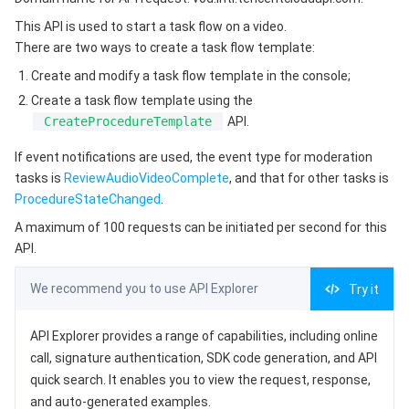
3. Output Parameters
微服务
弹性伸缩
安全加速 SCDN
服务网格
本地专用集群
This API is used to start a task flow on a video.
4. Example
There are two ways to create a task flow template:
Serverless
自动化助手
多网聚合加速（腾讯云聚通）
容器镜像服务
边缘可用区
弹性微服务
Example1 Initiate task via FileId and task flow template
Create and modify a task flow template in the console;
name
Create a task flow template using the
基础存储服务
云原生分布式云中心
专属可用区
API 网关
云函数
Example2 Initiate task via file path and task flow template
CreateProcedureTemplate
API.
name
存储数据服务
注册配置治理
对象存储
If event notifications are used, the event type for moderation
5. Developer Resources
tasks is
ReviewAudioVideoComplete
, and that for other tasks is
SDK
ProcedureStateChanged
关系型数据库
文件存储
日志服务
.
Command Line Interface
A maximum of 100 requests can be initiated per second for this
关系型数据库TDSQL
云硬盘
数据万象
云数据库 MySQL
API.
6. Error Code
We recommend you to use API Explorer
Try it
NoSQL 数据库
云 HDFS
智能媒资托管
云数据库 MariaDB
TDSQL-C MySQL 版
API Explorer provides a range of capabilities, including online
数据库 SaaS 服务
数据加速器 GooseFS
云数据库 PostgreSQL
TDSQL MySQL 版
腾讯云分布式缓存数据库（兼容 Redis）
call, signature authentication, SDK code generation, and API
quick search. It enables you to view the request, response,
网络
云数据库 SQL Server
TDSQL Boundless
云数据库 MongoDB
数据传输服务
and auto-generated examples.