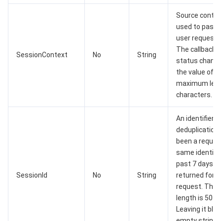
监控与运维
智能预问诊
智能顾问
云原生构建
云开发 CloudBase
Source context
used to pass 
API 与工具
标签
腾讯云代码助手
腾讯云可观测平台
user request 
The callback f
软件产品公告专区
云资源自动化 for Terraform
腾讯云代码分析
应用性能监控
云迁移
SessionContext
No
String
status changes
the value of th
专有云软件
访问管理
腾讯云超级应用服务
前端性能监控
云 API
软件产品生命周期公告
maximum leng
characters.
腾讯云数据库
操作审计
云拨测
腾讯云命令行工具
腾讯专有云企业版 TCE
An identifier f
大数据
配置审计
Prometheus 监控服务
腾讯专有云PaaS平台 TCS
TDSQL
deduplication.
been a reques
same identifie
其他文档
集团账号管理
Grafana 可视化服务
大数据处理套件 TBDS
past 7 days, an
SessionId
No
String
returned for t
操作系统
控制中心
事件总线
渠道合作伙伴
request. The
length is 50 c
身份识别平台
腾讯云健康看板
账号相关
TencentOS Server
Leaving it bla
empty string 