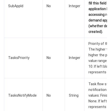
fill this field w
SubAppId
No
Integer
application ID
媒体点播
多模态智能数据湖 TCLake
腾讯混元大模型
消息队列 Pulsar 版
邮件推送
实时音视频
媒体直播
accessing res
demand appli
媒体处理
大模型服务平台 TokenHub
消息队列 MQTT 版
实时互动-教育版
媒体包装
直播录制
(whether defa
created).
视频终端SDK
消息队列 CMQ 版
实时互动-工业能源版
媒体传输
媒体处理
Priority of the
The higher the
教育服务
消息队列 CMQ
游戏多媒体引擎
云直播
应用云渲染
直播 SDK
higher the prio
TasksPriority
No
Integer
value ranges 
医疗服务
云联络中心
云点播
云桌面
短视频 SDK
互动白板
10. If left blank
represents 0.
云资源管理
腾讯特效 SDK
腾讯健康组学平台
Task flow sta
开发者工具
数智医疗影像平台
API
notification m
TasksNotifyMode
No
String
values: Finish
Low Code
智能导诊
SDK
云市场
None. If left e
represents Fin