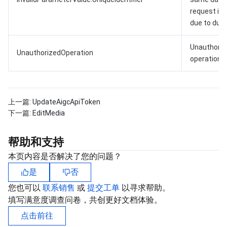
request is
due to dupl
Unauthoriz
UnauthorizedOperation
operation.
上一篇:
UpdateAigcApiToken
下一篇:
EditMedia
帮助和支持
本页内容是否解决了您的问题？
是
否
您也可以
联系销售
或
提交工单
以寻求帮助。
填写满意度调查问卷，共创更好文档体验。
点击前往