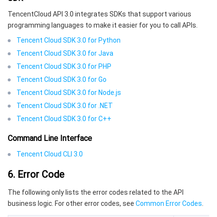
TencentCloud API 3.0 integrates SDKs that support various
programming languages to make it easier for you to call APIs.
Tencent Cloud SDK 3.0 for Python
Tencent Cloud SDK 3.0 for Java
Tencent Cloud SDK 3.0 for PHP
Tencent Cloud SDK 3.0 for Go
Tencent Cloud SDK 3.0 for Node.js
Tencent Cloud SDK 3.0 for .NET
Tencent Cloud SDK 3.0 for C++
Command Line Interface
Tencent Cloud CLI 3.0
6. Error Code
The following only lists the error codes related to the API
business logic. For other error codes, see
Common Error Codes
.