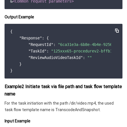
&
<Common request parameters>
Output Example
{

"Response"
: {

"RequestId"
: 
"6ca31e3a-6b8e-4b4e-9256-fdc70
"TaskId"
: 
"125xxx65-procedurev2-bffb15f0753
"ReviewAudioVideoTaskId"
: 
""
    }

Example2 Initiate task via file path and task flow template
name
For the task initiation with the path /dir/video.mp4, the used
task flow template name is TranscodeAndSnapshot.
Input Example