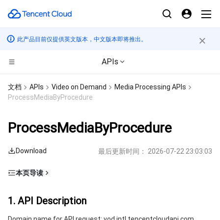
此产品目前仅提供英文版本，中文版本即将推出。
APIs
计算
文档
APIs
Video on Demand
Media Processing APIs
ProcessMediaByProcedure
CDN与边缘平台
云服务器
ProcessMediaByProcedure
边缘计算
轻量应用服务器
边缘安全加速平台 EO
Download
最后更新时间：
2026-07-22 23:03:03
高性能计算
裸金属云服务器
内容分发网络 CDN
边缘计算机器
本页导读
容器
GPU 云服务器
全站加速网络
批量计算
1. API Description
1. API Description
分布式云
专用宿主机
DDoS 防护
高性能计算集群
容器服务
2. Input Parameters
Domain name for API request: vod.intl.tencentcloudapi.com.