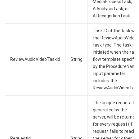
MediaProcessTask,
AiAnalysisTask, or
AiRecognitionTask.
Task ID of the task wit
the ReviewAudioVideo
task type. The task is
initiated when the task
ReviewAudioVideoTaskId
String
flow template specifie
by the ProcedureName
input parameter
includes the
ReviewAudioVideoTask
The unique request ID,
generated by the
server, will be returned
for every request (if th
request fails to reach
RequestId
String
the server for other