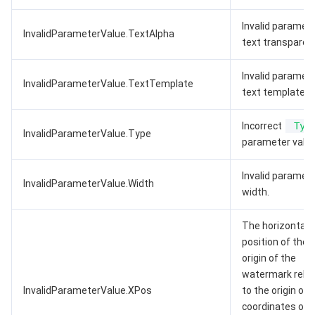
Invalid paramete
InvalidParameterValue.TextAlpha
text transparen
Invalid paramete
InvalidParameterValue.TextTemplate
text template.
Incorrect
Typ
InvalidParameterValue.Type
parameter value
Invalid paramete
InvalidParameterValue.Width
width.
The horizontal
position of the
origin of the
watermark relat
InvalidParameterValue.XPos
to the origin of
coordinates of 