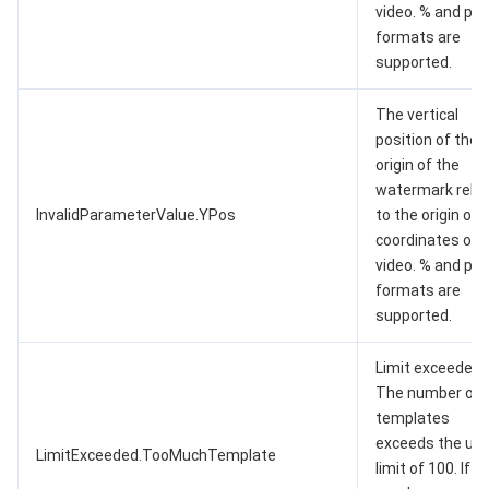
video. % and px
formats are
supported.
The vertical
position of the
origin of the
watermark relat
InvalidParameterValue.YPos
to the origin of
coordinates of 
video. % and px
formats are
supported.
Limit exceeded:
The number of
templates
exceeds the up
LimitExceeded.TooMuchTemplate
limit of 100. If y