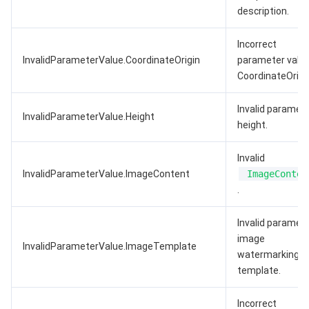
description.
Incorrect
InvalidParameterValue.CoordinateOrigin
parameter value
CoordinateOrigi
Invalid paramete
InvalidParameterValue.Height
height.
Invalid
InvalidParameterValue.ImageContent
ImageConten
.
Invalid paramete
image
InvalidParameterValue.ImageTemplate
watermarking
template.
Incorrect