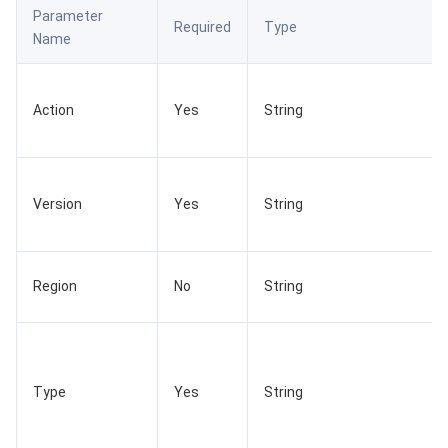
Parameter
数据安全
游戏数据库 TcaplusDB
数据库专家服务
私有网络
Required
Type
Name
业务安全
云数据库 Tendis
数据库智能管家 DBbrain
负载均衡
数据安全治理中心
Action
Yes
String
安全服务
时序数据库 CTSDB
数据库管理中心
网关负载均衡
密钥管理系统
验证码
云安全
专线接入
凭据管理系统
文本内容安全
渗透测试服务
Version
Yes
String
应用安全
云联网
堡垒机
图片内容安全
安全服务平台
云防火墙
域名与网站
弹性网卡
数据安全审计
音频内容安全
Web 应用防火墙
移动应用安全
Region
No
String
企业应用
NAT 网关
视频内容安全
主机安全
安全凭证服务
域名注册
办公协同
对等连接
账号风控平台
容器安全服务
SSL 证书
腾讯微卡
Type
Yes
String
大数据
网络流日志
风险识别 RCE
云安全中心
私有域解析 Private DNS
腾讯电子签