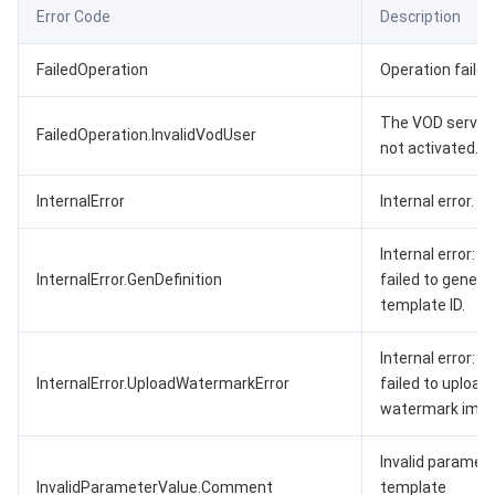
Error Code
Description
FailedOperation
Operation failed
The VOD service
FailedOperation.InvalidVodUser
not activated.
InternalError
Internal error.
Internal error:
InternalError.GenDefinition
failed to genera
template ID.
Internal error:
InternalError.UploadWatermarkError
failed to upload
watermark imag
Invalid paramete
InvalidParameterValue.Comment
template