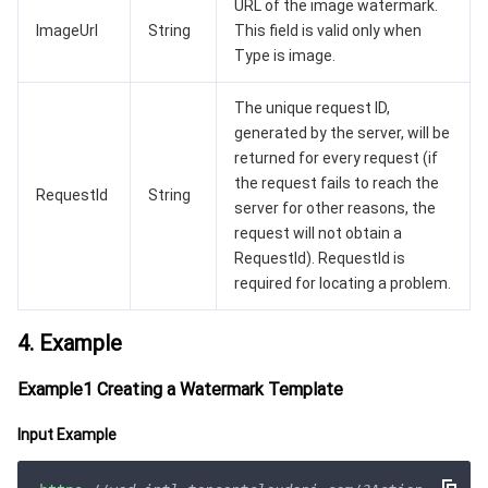
URL of the image watermark.
ImageUrl
String
This field is valid only when
Type is image.
The unique request ID,
generated by the server, will be
returned for every request (if
the request fails to reach the
RequestId
String
server for other reasons, the
request will not obtain a
RequestId). RequestId is
required for locating a problem.
4. Example
Example1 Creating a Watermark Template
Input Example