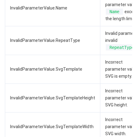
parameter value
InvalidParameterValue.Name
Name
excee
the length limit.
Invalid paramete
InvalidParameterValue.RepeatType
invalid
RepeatType
Incorrect
InvalidParameterValue.SvgTemplate
parameter value
SVG is empty.
Incorrect
InvalidParameterValue.SvgTemplateHeight
parameter value
SVG height.
Incorrect
InvalidParameterValue.SvgTemplateWidth
parameter value
SVG width.