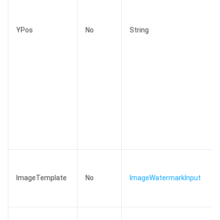
YPos
No
String
ImageTemplate
No
ImageWatermarkInput