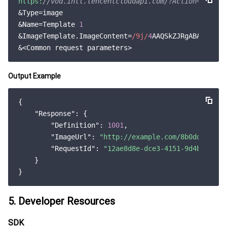
https:
//vod.intl.tencentcloudapi.com/?Action=Create
&Type=image

&Name=Template 
1
&ImageTemplate.ImageContent=
/9j/
4
AAQSkZJRgABAQAAAQA
Output Example
{

"Response"
: {

"Definition"
: 
1001
,

"ImageUrl"
: 
"http://example.com/8b0dd2b5vod
"RequestId"
: 
"12ae8d8e-dce3-4151-9d4b-55941
    }

5. Developer Resources
SDK