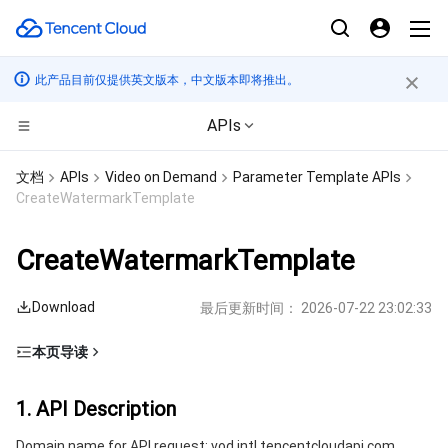
此产品目前仅提供英文版本，中文版本即将推出。
APIs
计算
文档
APIs
Video on Demand
Parameter Template APIs
CreateWatermarkTemplate
CDN与边缘平台
云服务器
CreateWatermarkTemplate
边缘计算
轻量应用服务器
边缘安全加速平台 EO
Download
最后更新时间：
2026-07-22 23:02:33
高性能计算
裸金属云服务器
内容分发网络 CDN
边缘计算机器
本页导读
容器
GPU 云服务器
全站加速网络
批量计算
1. API Description
1. API Description
分布式云
专用宿主机
DDoS 防护
高性能计算集群
容器服务
2. Input Parameters
Domain name for API request: vod.intl.tencentcloudapi.com.