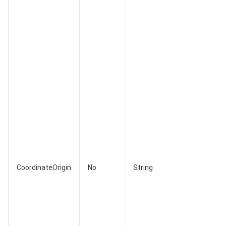
媒体点播
多模态智能数据湖 TCLake
腾讯混元大模型
消息队列 Pulsar 版
邮件推送
实时音视频
媒体直播
媒体处理
大模型服务平台 TokenHub
消息队列 MQTT 版
实时互动-教育版
媒体包装
直播录制
视频终端SDK
消息队列 CMQ 版
实时互动-工业能源版
媒体传输
媒体处理
教育服务
消息队列 CMQ
游戏多媒体引擎
云直播
应用云渲染
直播 SDK
医疗服务
云联络中心
云点播
云桌面
短视频 SDK
互动白板
云资源管理
腾讯特效 SDK
腾讯健康组学平台
CoordinateOrigin
No
String
开发者工具
数智医疗影像平台
API
Low Code
智能导诊
SDK
云市场