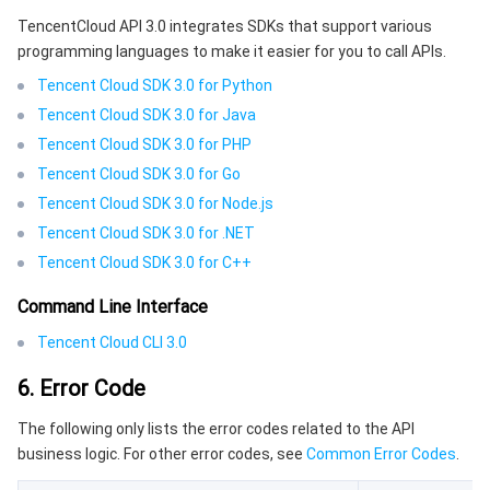
TencentCloud API 3.0 integrates SDKs that support various
programming languages to make it easier for you to call APIs.
Tencent Cloud SDK 3.0 for Python
Tencent Cloud SDK 3.0 for Java
Tencent Cloud SDK 3.0 for PHP
Tencent Cloud SDK 3.0 for Go
Tencent Cloud SDK 3.0 for Node.js
Tencent Cloud SDK 3.0 for .NET
Tencent Cloud SDK 3.0 for C++
Command Line Interface
Tencent Cloud CLI 3.0
6. Error Code
The following only lists the error codes related to the API
business logic. For other error codes, see
Common Error Codes
.