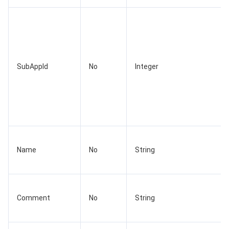
AI 基础产品
Anycast 公网加速
游戏安全
漏洞扫描服务
移动解析 HTTPDNS
腾讯会议
弹性 MapReduce
AI 应用产品
共享带宽包
防火墙管理
DNSPod
腾讯乐享
Elasticsearch Service
人脸识别
SubAppId
No
Integer
AI 平台产品
VPN 连接
云解析 DNS
腾讯云企业网盘
流计算 Oceanus
语音合成
腾讯云智能数智人
腾讯大模型
私有连接
数据湖计算
语音识别
人脸核身
腾讯云大模型训推平台TI-ONE
物联网
弹性公网 IP
腾讯云数据仓库 TCHouse-C
机器翻译
智能音乐平台
腾讯云智能体开发平台
消息队列
全球应用加速
腾讯云数据仓库 TCHouse-D
文字识别
知识引擎原子能力
物联网通信
Name
No
String
通信服务
腾讯云数据仓库 TCHouse-P
人脸融合
大模型图像创作引擎
消息队列 CKafka 版
Comment
No
String
实时互动
数据开发治理平台 WeData
大模型视频创作引擎
消息队列 RocketMQ 版
短信
视频服务
腾讯云 BI
腾讯混元生3D
消息队列 RabbitMQ 版
移动推送
即时通信 IM