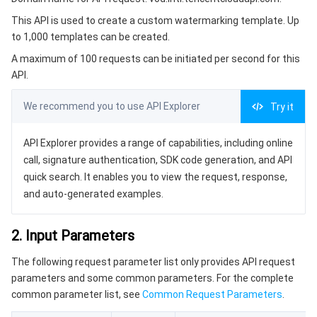
3. Output Parameters
微服务
弹性伸缩
安全加速 SCDN
服务网格
本地专用集群
This API is used to create a custom watermarking template. Up
4. Example
to 1,000 templates can be created.
Serverless
自动化助手
多网聚合加速（腾讯云聚通）
容器镜像服务
边缘可用区
弹性微服务
Example1 Creating a Watermark Template
A maximum of 100 requests can be initiated per second for this
5. Developer Resources
API.
基础存储服务
云原生分布式云中心
专属可用区
注册配置治理
云函数
SDK
We recommend you to use API Explorer
Try it
存储数据服务
API 网关
对象存储
Command Line Interface
API Explorer provides a range of capabilities, including online
6. Error Code
关系型数据库
文件存储
日志服务
call, signature authentication, SDK code generation, and API
quick search. It enables you to view the request, response,
关系型数据库TDSQL
云硬盘
数据万象
云数据库 MySQL
and auto-generated examples.
NoSQL 数据库
云 HDFS
智能媒资托管
云数据库 MariaDB
TDSQL-C MySQL 版
2. Input Parameters
The following request parameter list only provides API request
数据库 SaaS 服务
数据加速器 GooseFS
云数据库 PostgreSQL
TDSQL MySQL 版
腾讯云分布式缓存数据库（兼容 Redis）
parameters and some common parameters. For the complete
common parameter list, see
Common Request Parameters
.
网络
云数据库 SQL Server
TDSQL Boundless
云数据库 MongoDB
数据传输服务