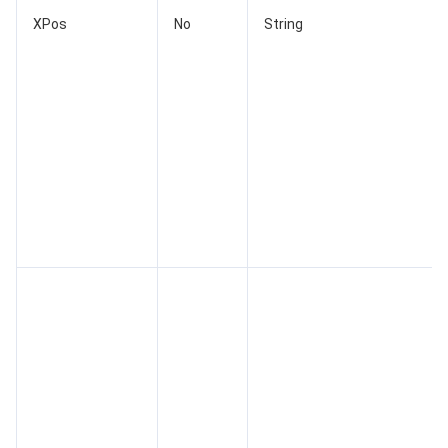
云顾问 - 混沌演练
云顾问-Tencent RTC 云助手
消息中心
XPos
No
String
地域管理系统
云压测
控制台相关
配额中心
费用中心
资源中心
认证信息
政策与规范
第三方
服务计划
腾讯云培训认证
合作伙伴支持计划