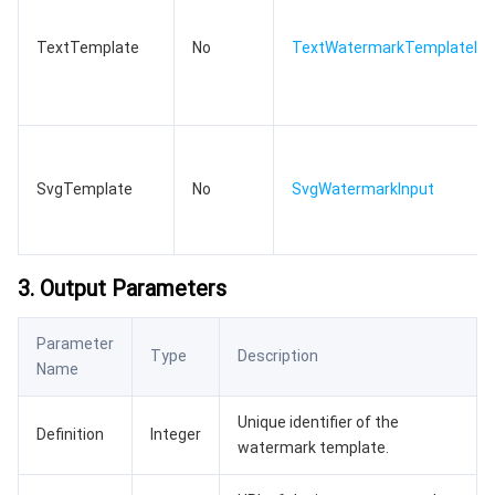
TextTemplate
No
TextWatermarkTemplateInp
SvgTemplate
No
SvgWatermarkInput
3. Output Parameters
Parameter
Type
Description
Name
Unique identifier of the
Definition
Integer
watermark template.