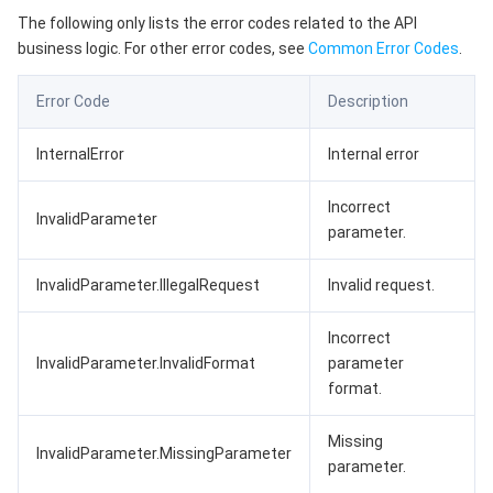
云顾问 - 混沌演练
云顾问-Tencent RTC 云助手
控制台相关
The following only lists the error codes related to the API
business logic. For other error codes, see
Common Error Codes
.
地域管理系统
云压测
费用中心
Error Code
Description
配额中心
认证信息
InternalError
Internal error
资源中心
政策与规范
Incorrect
InvalidParameter
parameter.
第三方
InvalidParameter.IllegalRequest
Invalid request.
服务计划
Incorrect
腾讯云培训认证
InvalidParameter.InvalidFormat
parameter
format.
合作伙伴支持计划
Missing
InvalidParameter.MissingParameter
parameter.