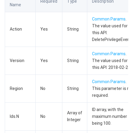
Required
Type
Description
Name
数据安全
游戏数据库 TcaplusDB
数据库专家服务
私有网络
Common Params
.
业务安全
云数据库 Tendis
数据库智能管家 DBbrain
负载均衡
数据安全治理中心
The value used for
Action
Yes
String
this API:
安全服务
时序数据库 CTSDB
数据库管理中心
网关负载均衡
密钥管理系统
验证码
DeletePrivilegeEvents
云安全
专线接入
凭据管理系统
文本内容安全
渗透测试服务
Common Params
.
Version
Yes
String
The value used for
this API: 2018-02-28.
应用安全
云联网
堡垒机
图片内容安全
安全服务平台
云防火墙
Common Params
.
域名与网站
弹性网卡
数据安全审计
音频内容安全
Web 应用防火墙
移动应用安全
Region
No
String
This parameter is no
required.
企业应用
NAT 网关
视频内容安全
主机安全
安全凭证服务
域名注册
ID array, with the
Array of
办公协同
对等连接
账号风控平台
容器安全服务
SSL 证书
腾讯微卡
Ids.N
No
maximum number
Integer
being 100.
大数据
网络流日志
风险识别 RCE
云安全中心
私有域解析 Private DNS
腾讯电子签