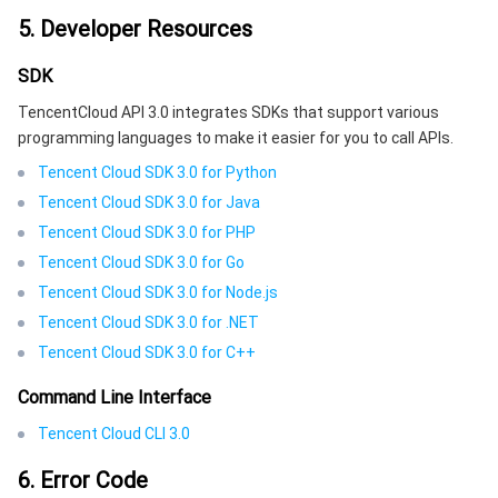
监控与运维
智能预问诊
智能顾问
云原生构建
云开发 CloudBase
5. Developer Resources
API 与工具
标签
腾讯云代码助手
腾讯云可观测平台
SDK
TencentCloud API 3.0 integrates SDKs that support various
软件产品公告专区
云资源自动化 for Terraform
腾讯云代码分析
应用性能监控
云迁移
programming languages to make it easier for you to call APIs.
Tencent Cloud SDK 3.0 for Python
专有云软件
访问管理
腾讯云超级应用服务
前端性能监控
云 API
软件产品生命周期公告
Tencent Cloud SDK 3.0 for Java
Tencent Cloud SDK 3.0 for PHP
腾讯云数据库
操作审计
云拨测
腾讯云命令行工具
腾讯专有云企业版 TCE
Tencent Cloud SDK 3.0 for Go
其他文档
配置审计
Prometheus 监控服务
腾讯专有云PaaS平台 TCS
TDSQL
Tencent Cloud SDK 3.0 for Node.js
Tencent Cloud SDK 3.0 for .NET
大数据
集团账号管理
Grafana 可视化服务
渠道合作伙伴
Tencent Cloud SDK 3.0 for C++
Command Line Interface
操作系统
控制中心
事件总线
账号相关
大数据处理套件 TBDS
Tencent Cloud CLI 3.0
身份识别平台
腾讯云健康看板
消息中心
TencentOS Server
6. Error Code