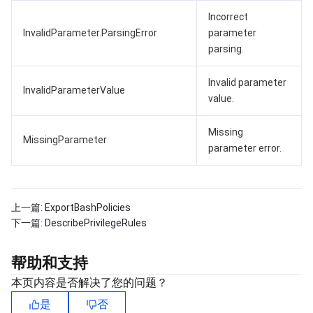
Incorrect
InvalidParameter.ParsingError
parameter
parsing.
Invalid parameter
InvalidParameterValue
value.
Missing
MissingParameter
parameter error.
上一篇:
ExportBashPolicies
下一篇:
DescribePrivilegeRules
帮助和支持
本页内容是否解决了您的问题？
是
否