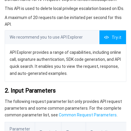
3. Output Parameters
微服务
弹性伸缩
安全加速 SCDN
服务网格
本地专用集群
This API is used to delete local privilege escalation based on IDs.
4. Example
A maximum of 20 requests can be initiated per second for this
Serverless
自动化助手
多网聚合加速（腾讯云聚通）
容器镜像服务
边缘可用区
弹性微服务
Example1 Deleting Local Privilege Escalation Events
API.
5. Developer Resources
基础存储服务
云原生分布式云中心
专属可用区
API 网关
云函数
We recommend you to use API Explorer
Try it
SDK
存储数据服务
注册配置治理
对象存储
Command Line Interface
API Explorer provides a range of capabilities, including online
call, signature authentication, SDK code generation, and API
6. Error Code
关系型数据库
文件存储
日志服务
quick search. It enables you to view the request, response,
and auto-generated examples.
关系型数据库TDSQL
云硬盘
数据万象
云数据库 MySQL
2. Input Parameters
NoSQL 数据库
云 HDFS
智能媒资托管
云数据库 MariaDB
TDSQL-C MySQL 版
The following request parameter list only provides API request
parameters and some common parameters. For the complete
数据库 SaaS 服务
数据加速器 GooseFS
云数据库 PostgreSQL
TDSQL MySQL 版
腾讯云分布式缓存数据库（兼容 Redis）
common parameter list, see
Common Request Parameters
.
网络
云数据库 SQL Server
TDSQL Boundless
云数据库 MongoDB
数据传输服务
Parameter