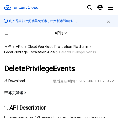
此产品目前仅提供英文版本，中文版本即将推出。
APIs
计算
文档
APIs
Cloud Workload Protection Platform
Local Privilege Escalation APIs
DeletePrivilegeEvents
CDN与边缘平台
云服务器
DeletePrivilegeEvents
边缘计算
轻量应用服务器
边缘安全加速平台 EO
Download
最后更新时间：
2026-06-18 16:09:22
高性能计算
裸金属云服务器
内容分发网络 CDN
边缘计算机器
本页导读
容器
GPU 云服务器
全站加速网络
批量计算
1. API Description
1. API Description
分布式云
专用宿主机
DDoS 防护
高性能计算集群
容器服务
2. Input Parameters
Domain name for API request: cwp.intl.tencentcloudapi.com.