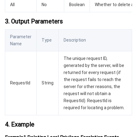
All
No
Boolean
Whether to delete all.
AI 基础产品
Anycast 公网加速
游戏安全
漏洞扫描服务
移动解析 HTTPDNS
腾讯会议
弹性 MapReduce
3. Output Parameters
AI 应用产品
共享带宽包
防火墙管理
DNSPod
腾讯乐享
Elasticsearch Service
人脸识别
Parameter
Type
Description
AI 平台产品
VPN 连接
云解析 DNS
腾讯云企业网盘
流计算 Oceanus
语音合成
腾讯云智能数智人
Name
腾讯大模型
私有连接
数据湖计算
语音识别
人脸核身
腾讯云大模型训推平台TI-ONE
The unique request ID,
generated by the server, will be
returned for every request (if
物联网
弹性公网 IP
腾讯云数据仓库 TCHouse-C
机器翻译
智能音乐平台
腾讯云智能体开发平台
the request fails to reach the
RequestId
String
server for other reasons, the
消息队列
全球应用加速
腾讯云数据仓库 TCHouse-D
文字识别
知识引擎原子能力
物联网通信
request will not obtain a
RequestId). RequestId is
通信服务
腾讯云数据仓库 TCHouse-P
人脸融合
大模型图像创作引擎
消息队列 CKafka 版
required for locating a problem.
实时互动
数据开发治理平台 WeData
大模型视频创作引擎
消息队列 RocketMQ 版
短信
4. Example
视频服务
腾讯云 BI
腾讯混元生3D
消息队列 RabbitMQ 版
移动推送
即时通信 IM