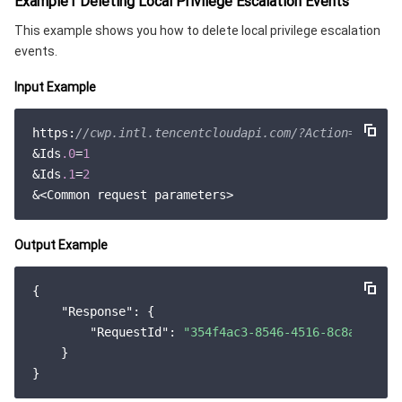
Example1 Deleting Local Privilege Escalation Events
This example shows you how to delete local privilege escalation
媒体点播
多模态智能数据湖 TCLake
腾讯混元大模型
消息队列 Pulsar 版
邮件推送
实时音视频
媒体直播
events.
Input Example
媒体处理
大模型服务平台 TokenHub
消息队列 MQTT 版
实时互动-教育版
媒体包装
直播录制
https:
//cwp.intl.tencentcloudapi.com/?Action=Delete
视频终端SDK
消息队列 CMQ 版
实时互动-工业能源版
媒体传输
媒体处理
&Ids
.0
=
1
&Ids
.1
=
2
教育服务
消息队列 CMQ
游戏多媒体引擎
云直播
应用云渲染
直播 SDK
医疗服务
云联络中心
云点播
云桌面
短视频 SDK
互动白板
Output Example
云资源管理
腾讯特效 SDK
腾讯健康组学平台
{

"Response"
: {

开发者工具
数智医疗影像平台
API
"RequestId"
: 
"354f4ac3-8546-4516-8c8a-69e3a
    }

Low Code
智能导诊
SDK
云市场