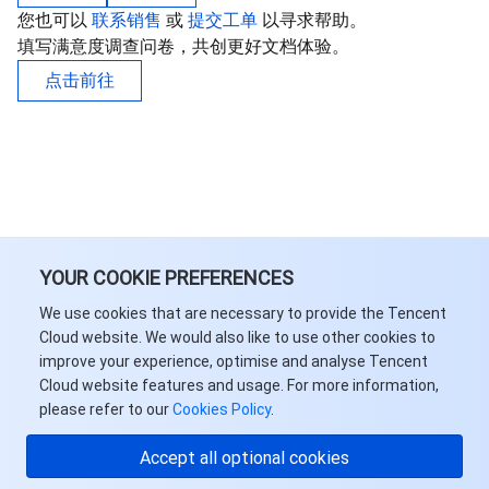
您也可以
联系销售
或
提交工单
以寻求帮助。
填写满意度调查问卷，共创更好文档体验。
点击前往
YOUR COOKIE PREFERENCES
We use cookies that are necessary to provide the Tencent
Cloud website. We would also like to use other cookies to
improve your experience, optimise and analyse Tencent
Cloud website features and usage. For more information,
please refer to our
Cookies Policy
.
Accept all optional cookies