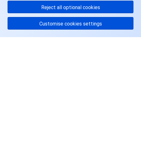
Reject all optional cookies
Customise cookies settings
关于腾讯云
服务与支持
资源
用户中心
Facebook
Twitter
Linkedin