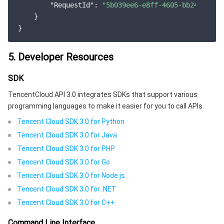
"RequestId"
: 
"5b039ee6-e8ff-4605-bb24-b4533
    }

5. Developer Resources
SDK
TencentCloud API 3.0 integrates SDKs that support various
programming languages to make it easier for you to call APIs.
Tencent Cloud SDK 3.0 for Python
Tencent Cloud SDK 3.0 for Java
Tencent Cloud SDK 3.0 for PHP
Tencent Cloud SDK 3.0 for Go
Tencent Cloud SDK 3.0 for Node.js
Tencent Cloud SDK 3.0 for .NET
Tencent Cloud SDK 3.0 for C++
Command Line Interface