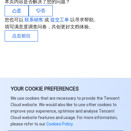
本页内容是否解决了您的问题？
是
否
您也可以
联系销售
或
提交工单
以寻求帮助。
填写满意度调查问卷，共创更好文档体验。
点击前往
YOUR COOKIE PREFERENCES
We use cookies that are necessary to provide the Tencent
Cloud website. We would also like to use other cookies to
improve your experience, optimise and analyse Tencent
Cloud website features and usage. For more information,
please refer to our
Cookies Policy
.