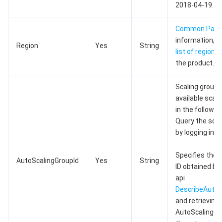
2018-04-19.
AI 基础产品
Anycast 公网加速
游戏安全
漏洞扫描服务
移动解析 HTTPDNS
腾讯会议
弹性 MapReduce
Common Par
information, p
AI 应用产品
共享带宽包
防火墙管理
DNSPod
腾讯乐享
Elasticsearch Service
人脸识别
Region
Yes
String
list of regions
the product.
AI 平台产品
VPN 连接
云解析 DNS
腾讯云企业网盘
流计算 Oceanus
语音合成
腾讯云智能数智人
Scaling group I
腾讯大模型
私有连接
数据湖计算
语音识别
人脸核身
腾讯云大模型训推平台TI-ONE
available scali
in the followin
物联网
弹性公网 IP
腾讯云数据仓库 TCHouse-C
机器翻译
智能音乐平台
腾讯云智能体开发平台
Query the scal
by logging in t
.
消息队列
全球应用加速
腾讯云数据仓库 TCHouse-D
文字识别
知识引擎原子能力
物联网通信
Specifies the 
AutoScalingGroupId
Yes
String
ID obtained by 
通信服务
腾讯云数据仓库 TCHouse-P
人脸融合
大模型图像创作引擎
消息队列 CKafka 版
api
DescribeAutoS
实时互动
数据开发治理平台 WeData
大模型视频创作引擎
消息队列 RocketMQ 版
短信
and retrieving
AutoScalingGr
视频服务
腾讯云 BI
腾讯混元生3D
消息队列 RabbitMQ 版
移动推送
即时通信 IM