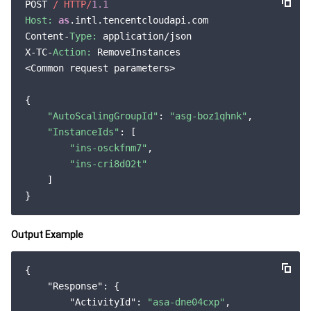
POST 
/ HTTP/
1.1
云顾问 - 混沌演练
云顾问-Tencent RTC 云助手
消息中心
Host:
as
.intl.tencentcloudapi.com

Content-
Type:
 application/json

地域管理系统
云压测
控制台相关
X-TC-
Action:
 RemoveInstances

<Common request parameters>

配额中心
费用中心
{

"AutoScalingGroupId"
: 
"asg-boz1qhnk"
,

资源中心
认证信息
"InstanceIds"
: [

"ins-osckfnm7"
,

政策与规范
"ins-cri8d02t"
    ]

第三方
服务计划
Output Example
腾讯云培训认证
{

"Response"
: {

合作伙伴支持计划
"ActivityId"
: 
"asa-dne04cxp"
,
