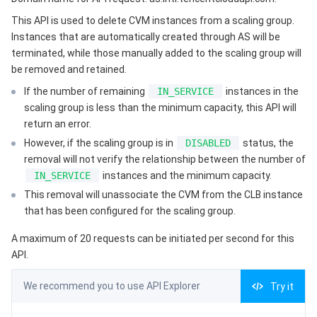
3. Output Parameters
微服务
弹性伸缩
安全加速 SCDN
服务网格
本地专用集群
This API is used to delete CVM instances from a scaling group.
4. Example
Instances that are automatically created through AS will be
Serverless
自动化助手
多网聚合加速（腾讯云聚通）
容器镜像服务
边缘可用区
弹性微服务
Example1 Removing instances from a scaling group
terminated, while those manually added to the scaling group will
be removed and retained.
5. Developer Resources
基础存储服务
云原生分布式云中心
专属可用区
注册配置治理
云函数
If the number of remaining
IN_SERVICE
instances in the
SDK
scaling group is less than the minimum capacity, this API will
存储数据服务
API 网关
对象存储
Command Line Interface
return an error.
However, if the scaling group is in
DISABLED
status, the
6. Error Code
关系型数据库
文件存储
日志服务
removal will not verify the relationship between the number of
IN_SERVICE
instances and the minimum capacity.
关系型数据库TDSQL
云硬盘
数据万象
云数据库 MySQL
This removal will unassociate the CVM from the CLB instance
that has been configured for the scaling group.
NoSQL 数据库
云 HDFS
智能媒资托管
云数据库 MariaDB
TDSQL-C MySQL 版
A maximum of 20 requests can be initiated per second for this
API.
数据库 SaaS 服务
数据加速器 GooseFS
云数据库 PostgreSQL
TDSQL MySQL 版
腾讯云分布式缓存数据库（兼容 Redis）
We recommend you to use API Explorer
Try it
网络
云数据库 SQL Server
TDSQL Boundless
云数据库 MongoDB
数据传输服务