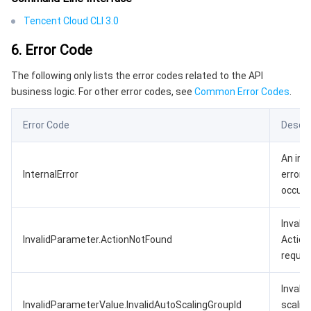
Tencent Cloud CLI 3.0
6. Error Code
The following only lists the error codes related to the API
business logic. For other error codes, see
Common Error Codes
.
Error Code
Descri
An int
InternalError
error
occurr
Invalid
InvalidParameter.ActionNotFound
Action
reques
Invalid
InvalidParameterValue.InvalidAutoScalingGroupId
scalin