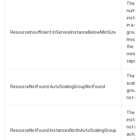
The
numbe
instan
in a sc
ResourceInsufficient.InServiceInstanceBelowMinSize
group 
less t
the
mini
capaci
The
scalin
ResourceNotFound.AutoScalingGroupNotFound
group
not exi
The ta
instan
not in 
ResourceNotFound.InstancesNotInAutoScalingGroup
auto