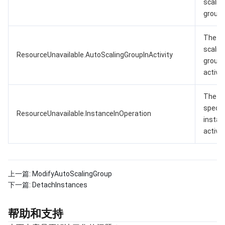
scalin
group.
The a
scalin
ResourceUnavailable.AutoScalingGroupInActivity
group 
active.
The
specif
ResourceUnavailable.InstanceInOperation
instan
active.
上一篇:
ModifyAutoScalingGroup
下一篇:
DetachInstances
帮助和支持