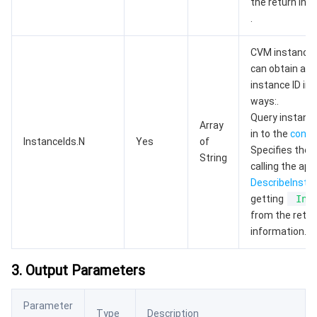
the return inf
.
媒体点播
多模态智能数据湖 TCLake
腾讯混元大模型
消息队列 Pulsar 版
邮件推送
实时音视频
媒体直播
CVM instance ID
can obtain ava
媒体处理
大模型服务平台 TokenHub
消息队列 MQTT 版
实时互动-教育版
媒体包装
直播录制
instance ID in 
ways:.
视频终端SDK
消息队列 CMQ 版
实时互动-工业能源版
媒体传输
媒体处理
Query instance
Array
in to the
conso
教育服务
InstanceIds.N
消息队列 CMQ
游戏多媒体引擎
云直播
应用云渲染
直播 SDK
Yes
of
Specifies the 
String
calling the api
医疗服务
云联络中心
云点播
云桌面
短视频 SDK
互动白板
DescribeInsta
getting
Ins
云资源管理
腾讯特效 SDK
腾讯健康组学平台
from the retur
information.
开发者工具
数智医疗影像平台
API
3. Output Parameters
Low Code
智能导诊
SDK
云市场
Parameter
Type
Description