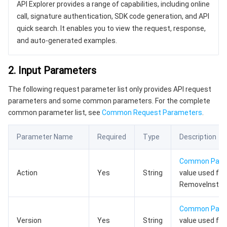
API Explorer provides a range of capabilities, including online
数据安全
游戏数据库 TcaplusDB
数据库专家服务
私有网络
call, signature authentication, SDK code generation, and API
quick search. It enables you to view the request, response,
业务安全
云数据库 Tendis
数据库智能管家 DBbrain
负载均衡
数据安全治理中心
and auto-generated examples.
安全服务
时序数据库 CTSDB
数据库管理中心
网关负载均衡
密钥管理系统
验证码
2. Input Parameters
The following request parameter list only provides API request
云安全
专线接入
凭据管理系统
文本内容安全
渗透测试服务
parameters and some common parameters. For the complete
common parameter list, see
Common Request Parameters
.
应用安全
云联网
堡垒机
图片内容安全
安全服务平台
云防火墙
Parameter Name
Required
Type
Description
域名与网站
弹性网卡
数据安全审计
音频内容安全
Web 应用防火墙
移动应用安全
Common Par
企业应用
NAT 网关
视频内容安全
主机安全
安全凭证服务
域名注册
Action
Yes
String
value used for 
RemoveInstan
办公协同
对等连接
账号风控平台
容器安全服务
SSL 证书
腾讯微卡
Common Par
大数据
网络流日志
风险识别 RCE
云安全中心
私有域解析 Private DNS
腾讯电子签
Version
Yes
String
value used for 