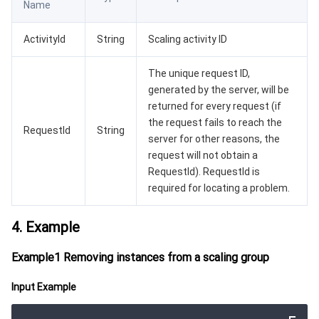
监控与运维
Name
智能预问诊
智能顾问
云原生构建
云开发 CloudBase
ActivityId
String
Scaling activity ID
API 与工具
标签
腾讯云代码助手
腾讯云可观测平台
The unique request ID,
软件产品公告专区
云资源自动化 for Terraform
腾讯云代码分析
应用性能监控
云迁移
generated by the server, will be
returned for every request (if
专有云软件
访问管理
腾讯云超级应用服务
前端性能监控
云 API
软件产品生命周期公告
the request fails to reach the
RequestId
String
server for other reasons, the
腾讯云数据库
操作审计
云拨测
腾讯云命令行工具
腾讯专有云企业版 TCE
request will not obtain a
RequestId). RequestId is
大数据
配置审计
Prometheus 监控服务
腾讯专有云PaaS平台 TCS
TDSQL
required for locating a problem.
其他文档
集团账号管理
Grafana 可视化服务
大数据处理套件 TBDS
4. Example
Example1 Removing instances from a scaling group
操作系统
控制中心
事件总线
渠道合作伙伴
Input Example
身份识别平台
腾讯云健康看板
账号相关
TencentOS Server