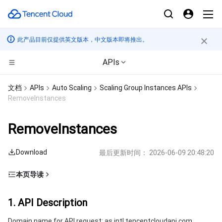
此产品目前仅提供英文版本，中文版本即将推出。
APIs
计算
文档
APIs
Auto Scaling
Scaling Group Instances APIs
RemoveInstances
CDN与边缘平台
云服务器
RemoveInstances
边缘计算
轻量应用服务器
边缘安全加速平台 EO
Download
最后更新时间：
2026-06-09 20:48:20
高性能计算
裸金属云服务器
内容分发网络 CDN
边缘计算机器
本页导读
容器
GPU 云服务器
全站加速网络
批量计算
1. API Description
1. API Description
分布式云
专用宿主机
DDoS 防护
高性能计算集群
容器服务
2. Input Parameters
Domain name for API request: as.intl.tencentcloudapi.com.