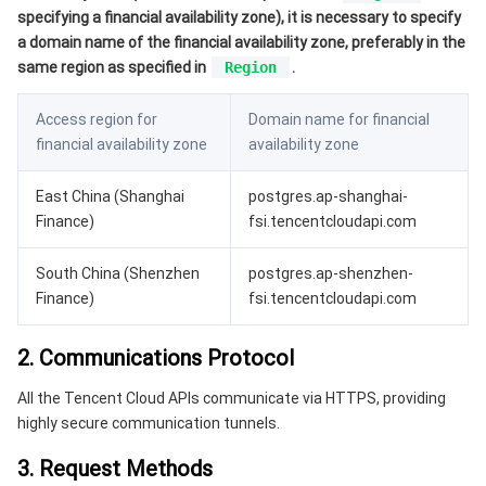
监控与运维
智能预问诊
智能顾问
云原生构建
云开发 CloudBase
specifying a financial availability zone), it is necessary to specify
a domain name of the financial availability zone, preferably in the
API 与工具
标签
腾讯云代码助手
腾讯云可观测平台
same region as specified in
Region
.
软件产品公告专区
云资源自动化 for Terraform
腾讯云代码分析
应用性能监控
云迁移
Access region for
Domain name for financial
financial availability zone
availability zone
专有云软件
访问管理
腾讯云超级应用服务
前端性能监控
云 API
软件产品生命周期公告
East China (Shanghai
postgres.ap-shanghai-
Finance)
fsi.tencentcloudapi.com
腾讯云数据库
操作审计
云拨测
腾讯云命令行工具
腾讯专有云企业版 TCE
South China (Shenzhen
postgres.ap-shenzhen-
大数据
配置审计
Prometheus 监控服务
腾讯专有云PaaS平台 TCS
TDSQL
Finance)
fsi.tencentcloudapi.com
其他文档
集团账号管理
Grafana 可视化服务
大数据处理套件 TBDS
2. Communications Protocol
操作系统
控制中心
事件总线
渠道合作伙伴
All the Tencent Cloud APIs communicate via HTTPS, providing
highly secure communication tunnels.
身份识别平台
腾讯云健康看板
账号相关
TencentOS Server
3. Request Methods