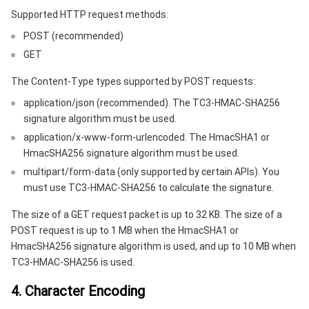
云顾问 - 混沌演练
云顾问-Tencent RTC 云助手
消息中心
Supported HTTP request methods:
POST (recommended)
地域管理系统
云压测
控制台相关
GET
The Content-Type types supported by POST requests:
配额中心
费用中心
application/json (recommended). The TC3-HMAC-SHA256
资源中心
认证信息
signature algorithm must be used.
application/x-www-form-urlencoded. The HmacSHA1 or
HmacSHA256 signature algorithm must be used.
政策与规范
multipart/form-data (only supported by certain APIs). You
must use TC3-HMAC-SHA256 to calculate the signature.
第三方
The size of a GET request packet is up to 32 KB. The size of a
服务计划
POST request is up to 1 MB when the HmacSHA1 or
HmacSHA256 signature algorithm is used, and up to 10 MB when
腾讯云培训认证
TC3-HMAC-SHA256 is used.
4. Character Encoding
合作伙伴支持计划