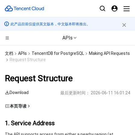
此产品目前仅提供英文版本，中文版本即将推出。
APIs
CDN与边缘平台
文档
APIs
TencentDB for PostgreSQL
Making API Requests
Request Structure
计算
边缘安全加速平台 EO
Request Structure
高性能计算
内容分发网络 CDN
云服务器
Download
最后更新时间：
2026-06-11 16:01:24
边缘计算
全站加速网络
轻量应用服务器
批量计算
本页导读
容器
DDoS 防护
裸金属云服务器
高性能计算集群
边缘计算机器
1. Service Address
1. Service Address
分布式云
安全加速 SCDN
GPU 云服务器
容器服务
2. Communications Protocol
The API supports access from either a nearby region (at