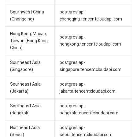
AI 基础产品
Anycast 公网加速
游戏安全
漏洞扫描服务
移动解析 HTTPDNS
腾讯会议
弹性 MapReduce
Southwest China
postgres.ap-
(Chongqing)
chongqing.tencentcloudapi.com
AI 应用产品
共享带宽包
防火墙管理
DNSPod
腾讯乐享
Elasticsearch Service
人脸识别
Hong Kong, Macao,
postgres.ap-
Taiwan (Hong Kong,
AI 平台产品
VPN 连接
云解析 DNS
腾讯云企业网盘
流计算 Oceanus
语音合成
腾讯云智能数智人
hongkong.tencentcloudapi.com
China)
腾讯大模型
私有连接
数据湖计算
语音识别
人脸核身
腾讯云大模型训推平台TI-ONE
Southeast Asia
postgres.ap-
(Singapore)
singapore.tencentcloudapi.com
物联网
弹性公网 IP
腾讯云数据仓库 TCHouse-C
机器翻译
智能音乐平台
腾讯云智能体开发平台
Southeast Asia
postgres.ap-
消息队列
全球应用加速
腾讯云数据仓库 TCHouse-D
文字识别
知识引擎原子能力
物联网通信
(Jakarta)
jakarta.tencentcloudapi.com
通信服务
腾讯云数据仓库 TCHouse-P
人脸融合
大模型图像创作引擎
消息队列 CKafka 版
Southeast Asia
postgres.ap-
(Bangkok)
bangkok.tencentcloudapi.com
实时互动
数据开发治理平台 WeData
大模型视频创作引擎
消息队列 RocketMQ 版
短信
Northeast Asia
postgres.ap-
(Seoul)
seoul.tencentcloudapi.com
视频服务
腾讯云 BI
腾讯混元生3D
消息队列 RabbitMQ 版
移动推送
即时通信 IM