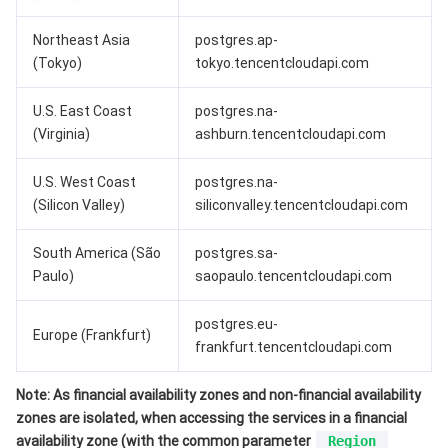
Northeast Asia
postgres.ap-
媒体点播
多模态智能数据湖 TCLake
腾讯混元大模型
消息队列 Pulsar 版
邮件推送
实时音视频
媒体直播
(Tokyo)
tokyo.tencentcloudapi.com
媒体处理
大模型服务平台 TokenHub
消息队列 MQTT 版
实时互动-教育版
媒体包装
直播录制
U.S. East Coast
postgres.na-
(Virginia)
ashburn.tencentcloudapi.com
视频终端SDK
消息队列 CMQ 版
实时互动-工业能源版
媒体传输
媒体处理
U.S. West Coast
postgres.na-
教育服务
消息队列 CMQ
游戏多媒体引擎
云直播
应用云渲染
直播 SDK
(Silicon Valley)
siliconvalley.tencentcloudapi.com
医疗服务
云联络中心
云点播
云桌面
短视频 SDK
互动白板
South America (São
postgres.sa-
Paulo)
saopaulo.tencentcloudapi.com
云资源管理
腾讯特效 SDK
腾讯健康组学平台
postgres.eu-
Europe (Frankfurt)
frankfurt.tencentcloudapi.com
开发者工具
数智医疗影像平台
API
Note: As financial availability zones and non-financial availability
Low Code
智能导诊
SDK
云市场
zones are isolated, when accessing the services in a financial
availability zone (with the common parameter
Region