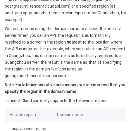
3. Request Methods
微服务
多网聚合加速（腾讯云聚通）
专用宿主机
服务网格
本地专用集群
postgres.intl.tencentcloudapi.com) or a specified region (at
4. Character Encoding
postgres.ap-guangzhou.tencentcloudapi.com for Guangzhou, for
Serverless
弹性伸缩
容器镜像服务
边缘可用区
弹性微服务
example).
We recommend using the domain name to access the nearest
基础存储服务
自动化助手
云原生分布式云中心
专属可用区
API 网关
云函数
server. When you call an API, the request is automatically
resolved to a server in the region
nearest
to the location where
the API is initiated. For example, when you initiate an API request
存储数据服务
注册配置治理
对象存储
in Guangzhou, this domain name is automatically resolved to a
Guangzhou server, the result is the same as that of specifying
关系型数据库
文件存储
日志服务
the region in the domain like "postgres.ap-
guangzhou.tencentcloudapi.com".
关系型数据库TDSQL
云硬盘
数据万象
云数据库 MySQL
Note: For latency-sensitive businesses, we recommend that you
specify the region in the domain name.
NoSQL 数据库
云 HDFS
智能媒资托管
云数据库 MariaDB
TDSQL-C MySQL 版
Tencent Cloud currently supports the following regions:
数据库 SaaS 服务
数据加速器 GooseFS
云数据库 PostgreSQL
TDSQL MySQL 版
腾讯云分布式缓存数据库（兼容 Redis）
Hosted region
Domain name
网络
云数据库 SQL Server
TDSQL Boundless
云数据库 MongoDB
数据传输服务
Local access region