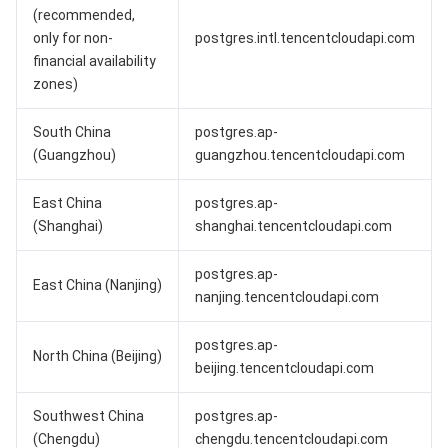
(recommended,
数据安全
游戏数据库 TcaplusDB
数据库专家服务
私有网络
only for non-
postgres.intl.tencentcloudapi.com
financial availability
业务安全
云数据库 Tendis
数据库智能管家 DBbrain
负载均衡
数据安全治理中心
zones)
安全服务
时序数据库 CTSDB
数据库管理中心
网关负载均衡
密钥管理系统
验证码
South China
postgres.ap-
(Guangzhou)
guangzhou.tencentcloudapi.com
云安全
专线接入
凭据管理系统
文本内容安全
渗透测试服务
East China
postgres.ap-
(Shanghai)
shanghai.tencentcloudapi.com
应用安全
云联网
堡垒机
图片内容安全
安全服务平台
云防火墙
postgres.ap-
域名与网站
弹性网卡
数据安全审计
音频内容安全
Web 应用防火墙
移动应用安全
East China (Nanjing)
nanjing.tencentcloudapi.com
企业应用
NAT 网关
视频内容安全
主机安全
安全凭证服务
域名注册
postgres.ap-
North China (Beijing)
beijing.tencentcloudapi.com
办公协同
对等连接
账号风控平台
容器安全服务
SSL 证书
腾讯微卡
Southwest China
postgres.ap-
大数据
网络流日志
风险识别 RCE
云安全中心
私有域解析 Private DNS
腾讯电子签
(Chengdu)
chengdu.tencentcloudapi.com