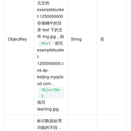
北京的 
API 与工具
标签
腾讯云代码助手
腾讯云可观测平台
examplebucke
t-1250000000
软件产品公告专区
云资源自动化 for Terraform
腾讯云代码分析
应用性能监控
云迁移
存储桶中的目
录 test 下的文
专有云软件
访问管理
腾讯云超级应用服务
前端性能监控
云 API
软件产品生命周期公告
件 img.jpg，则
ObjectKey
String
否
填写 
Host
腾讯云数据库
操作审计
云拨测
腾讯云命令行工具
腾讯专有云企业版 TCE
examplebucke
t-
1250000000.c
其他文档
配置审计
Prometheus 监控服务
腾讯专有云PaaS平台 TCS
TDSQL
os.ap-
beijing.myqclo
大数据
集团账号管理
Grafana 可视化服务
渠道合作伙伴
ud.com，
ObjectKe
操作系统
控制中心
事件总线
账号相关
大数据处理套件 TBDS
y
填写 
身份识别平台
腾讯云健康看板
消息中心
TencentOS Server
test/img.jpg。
标识数据处理
云顾问 - 混沌演练
云顾问-Tencent RTC 云助手
控制台相关
功能的字段，