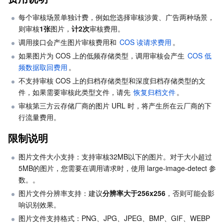
业务安全
云数据库 Tendis
数据库智能管家 DBbrain
负载均衡
数据安全治理中心
每个审核场景单独计费，例如您选择审核涉黄、广告两种场景，
则审核
1张
图片，
计2次
审核费用。
安全服务
调用接口会产生图片审核费用和 
时序数据库 CTSDB
数据库管理中心
网关负载均衡
密钥管理系统
验证码
COS 读请求费用
。
如果图片为 COS 上的低频存储类型，调用审核会产生 
COS 低
频数据取回费用
。
云安全
专线接入
凭据管理系统
文本内容安全
渗透测试服务
不支持审核 COS 上的归档存储类型和深度归档存储类型的文
件，如果需要审核此类型文件，请先 
恢复归档文件
。
应用安全
云联网
堡垒机
图片内容安全
安全服务平台
云防火墙
审核第三方云存储厂商的图片 URL 时，将产生所在云厂商的下
行流量费用。
域名与网站
弹性网卡
数据安全审计
音频内容安全
Web 应用防火墙
移动应用安全
限制说明
企业应用
NAT 网关
视频内容安全
主机安全
安全凭证服务
域名注册
图片文件大小支持：支持审核32MB以下的图片。对于大小超过
5MB的图片，您需要在调用请求时，使用 large-image-detect 参
办公协同
对等连接
账号风控平台
容器安全服务
SSL 证书
腾讯微卡
数。。
图片文件分辨率支持：建议
分辨率大于256x256
，否则可能会影
大数据
网络流日志
风险识别 RCE
云安全中心
私有域解析 Private DNS
腾讯电子签
响识别效果。
图片文件支持格式：PNG、JPG、JPEG、BMP、GIF、WEBP 
AI 基础产品
Anycast 公网加速
游戏安全
漏洞扫描服务
移动解析 HTTPDNS
腾讯会议
弹性 MapReduce