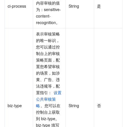
内容审核的值
ci-process
String
是
地域管理系统
云压测
费用中心
为：sensitive-
content-
配额中心
认证信息
recognition。
表示审核策略
资源中心
政策与规范
的唯一标识，
您可以通过控
第三方
制台上的审核
策略页面，配
服务计划
置您希望审核
的场景，如涉
黄、广告、违
腾讯云培训认证
法违规等，配
置指引： 
设置
合作伙伴支持计划
公共审核策
biz-type
略
。您可以在
String
否
控制台上获取
到 biz-type。
biz-type 填写