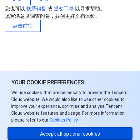
您也可以
联系销售
或
提交工单
以寻求帮助。
填写满意度调查问卷，共创更好文档体验。
点击前往
YOUR COOKIE PREFERENCES
We use cookies that are necessary to provide the Tencent
Cloud website. We would also like to use other cookies to
improve your experience, optimise and analyse Tencent
Cloud website features and usage. For more information,
please refer to our
Cookies Policy
.
你好，我可以回答您的
Accept all optional cookies
问题，或者为您联系一