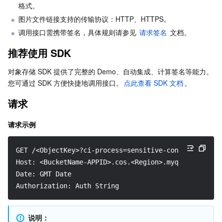
格式。
图片文件链接支持的传输协议：HTTP、HTTPS。
AI 应用产品
共享带宽包
防火墙管理
DNSPod
腾讯乐享
Elasticsearch Service
人脸识别
调用接口需携带签名，具体规则请参见 
请求签名
 文档。
AI 平台产品
VPN 连接
云解析 DNS
腾讯云企业网盘
流计算 Oceanus
语音合成
腾讯云智能数智人
推荐使用 SDK
对象存储 SDK 提供了完整的 Demo、自动集成、计算签名等能力。
腾讯大模型
私有连接
数据湖计算
语音识别
人脸核身
腾讯云大模型训推平台TI-ONE
您可通过 SDK 方便快捷地调用接口。
点此查看 SDK 文档
。
物联网
弹性公网 IP
腾讯云数据仓库 TCHouse-C
机器翻译
智能音乐平台
腾讯云智能体开发平台
请求
消息队列
全球应用加速
腾讯云数据仓库 TCHouse-D
文字识别
知识引擎原子能力
物联网通信
请求示例
通信服务
腾讯云数据仓库 TCHouse-P
人脸融合
大模型图像创作引擎
消息队列 CKafka 版
GET /<ObjectKey>?ci-process=sensitive-content-recogn
Host: <BucketName-APPID>.cos.<Region>.myqcloud.com
实时互动
数据开发治理平台 WeData
大模型视频创作引擎
消息队列 RocketMQ 版
短信
Date: GMT Date
Authorization: Auth String
视频服务
腾讯云 BI
腾讯混元生3D
消息队列 RabbitMQ 版
移动推送
即时通信 IM
说明：