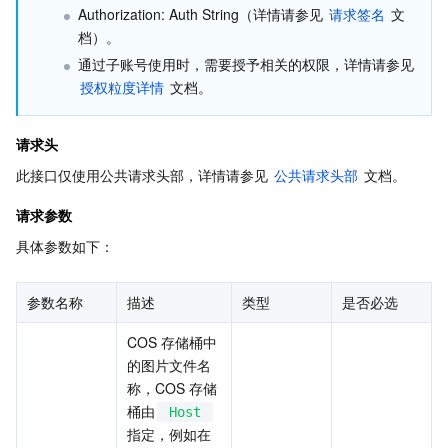
媒体点播
多模态智能数据湖 TCLake
腾讯混元大模型
消息队列 Pulsar 版
邮件推送
实时音视频
媒体直播
Authorization: Auth String（详情请参见 
请求签名
 文
档）。
媒体处理
大模型服务平台 TokenHub
消息队列 MQTT 版
实时互动-教育版
媒体包装
直播录制
通过子账号使用时，需要授予相关的权限，详情请参见 
授权粒度详情
 文档。
视频终端SDK
消息队列 CMQ 版
实时互动-工业能源版
媒体传输
媒体处理
请求头
教育服务
消息队列 CMQ
游戏多媒体引擎
云直播
应用云渲染
直播 SDK
此接口仅使用公共请求头部，详情请参见 
公共请求头部
 文档。
医疗服务
云联络中心
云点播
云桌面
短视频 SDK
互动白板
请求参数
具体参数如下：
云资源管理
腾讯特效 SDK
腾讯健康组学平台
参数名称
描述
类型
是否必选
开发者工具
数智医疗影像平台
API
COS 存储桶中
Low Code
智能导诊
SDK
云市场
的图片文件名
称，COS 存储
桶由
监控与运维
智能预问诊
智能顾问
云原生构建
云开发 CloudBase
Host
指定，例如在