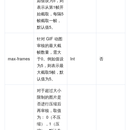
如值设为5，则
表示从第1帧开
始截取，每隔5
帧截取一帧，
默认值5。
针对 GIF 动图
审核的最大截
帧数量，需大
max-frames
于0。例如值设
Int
否
为5，则表示最
大截取5帧，默
认值为5。
对于超过大小
限制的图片是
否进行压缩后
再审核，取值
为： 0（不压
缩），1（压