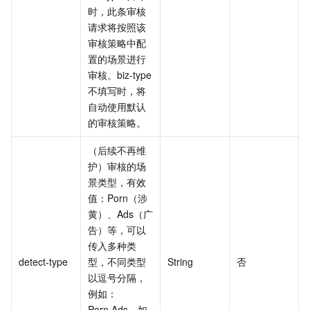
时，此条审核
请求将按照该
审核策略中配
置的场景进行
审核。biz-type 
不填写时，将
自动使用默认
的审核策略。
（后续不再维
护）审核的场
景类型，有效
值：Porn（涉
黄）、Ads（广
告）等，可以
传入多种类
detect-type
型，不同类型
String
否
以逗号分隔，
例如：
Porn,Ads。如