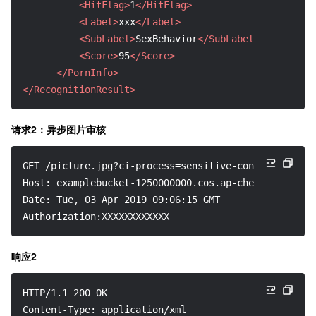
<HitFlag>
1
</HitFlag>
<Label>
xxx
</Label>
<SubLabel>
SexBehavior
</SubLabel>
<Score>
95
</Score>
</PornInfo>
</RecognitionResult>
请求2：异步图片审核
GET /picture.jpg?ci-process=sensitive-content-recogn
Host: examplebucket-1250000000.cos.ap-chengdu.myqclo
Date: Tue, 03 Apr 2019 09:06:15 GMT
Authorization:XXXXXXXXXXXX
响应2
HTTP/1.1 200 OK
Content-Type: application/xml