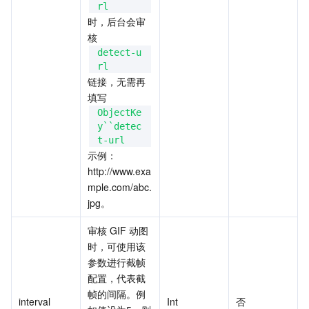
rl
时，后台会审
核
detect-u
rl
链接，无需再
填写
ObjectKe
y``detec
t-url
示例：
http://www.exa
mple.com/abc.
jpg。
审核 GIF 动图
时，可使用该
参数进行截帧
配置，代表截
帧的间隔。例
interval
Int
否