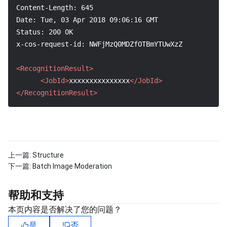
Content-Length: 645
Date: Tue, 03 Apr 2018 09:06:16 GMT
Status: 200 OK
x-cos-request-id: NWFjMzQ0MDZfOTBmYTUwXzZkZV8z****
<RecognitionResult>
<JobId>
xxxxxxxxxxxxxxx
</JobId>
</RecognitionResult>
上一篇:
Structure
下一篇:
Batch Image Moderation
帮助和支持
本页内容是否解决了您的问题？
是
否