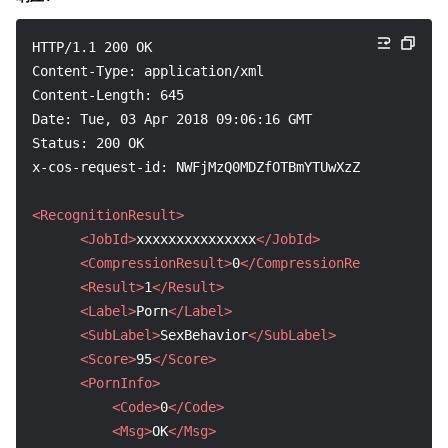
HTTP/1.1 200 OK
Content-Type: application/xml
Content-Length: 645
Date: Tue, 03 Apr 2018 09:06:16 GMT
Status: 200 OK
x-cos-request-id: NWFjMzQ0MDZfOTBmYTUwXzZkZV8z****
<RecognitionResult>
<JobId>
xxxxxxxxxxxxxxx
</JobId>
<CompressionResult>
0
</CompressionResult>
<Result>
1
</Result>
<Label>
Porn
</Label>
<SubLabel>
SexBehavior
</SubLabel>
<Score>
95
</Score>
<PornInfo>
<Code>
0
</Code>
<Msg>
OK
</Msg>