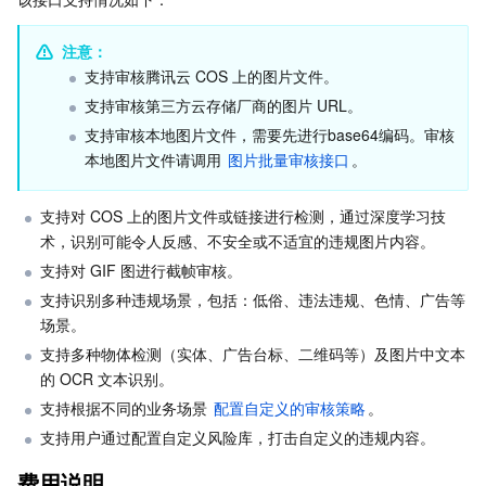
Serverless
自动化助手
多网聚合加速（腾讯云聚通）
容器镜像服务
边缘可用区
弹性微服务
请求
注意：
响应
支持审核腾讯云 COS 上的图片文件。
基础存储服务
云原生分布式云中心
专属可用区
注册配置治理
云函数
实际案例
支持审核第三方云存储厂商的图片 URL。
存储数据服务
API 网关
对象存储
支持审核本地图片文件，需要先进行base64编码。审核
本地图片文件请调用 
图片批量审核接口
。
关系型数据库
文件存储
日志服务
支持对 COS 上的图片文件或链接进行检测，通过深度学习技
术，识别可能令人反感、不安全或不适宜的违规图片内容。
关系型数据库TDSQL
云硬盘
数据万象
云数据库 MySQL
支持对 GIF 图进行截帧审核。
支持识别多种违规场景，包括：低俗、违法违规、色情、广告等
NoSQL 数据库
云 HDFS
智能媒资托管
云数据库 MariaDB
TDSQL-C MySQL 版
场景。
支持多种物体检测（实体、广告台标、二维码等）及图片中文本
数据库 SaaS 服务
数据加速器 GooseFS
云数据库 PostgreSQL
TDSQL MySQL 版
腾讯云分布式缓存数据库（兼容 Redis）
的 OCR 文本识别。
支持根据不同的业务场景 
配置自定义的审核策略
。
网络
云数据库 SQL Server
TDSQL Boundless
云数据库 MongoDB
数据传输服务
支持用户通过配置自定义风险库，打击自定义的违规内容。
数据安全
游戏数据库 TcaplusDB
数据库专家服务
私有网络
费用说明