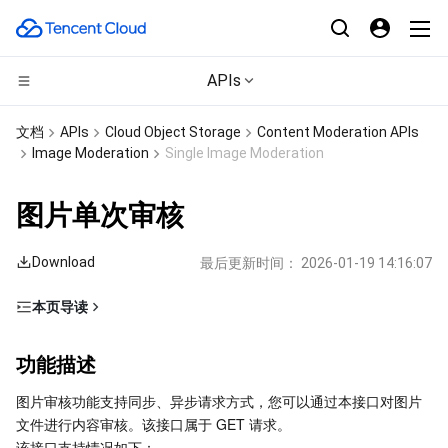
APIs
计算
文档
APIs
Cloud Object Storage
Content Moderation APIs
Image Moderation
Single Image Moderation
CDN与边缘平台
云服务器
图片单次审核
高性能计算
轻量应用服务器
边缘安全加速平台 EO
Download
最后更新时间：
2026-01-19 14:16:07
边缘计算
裸金属云服务器
内容分发网络 CDN
批量计算
本页导读
容器
GPU 云服务器
全站加速网络
高性能计算集群
边缘计算机器
功能描述
功能描述
分布式云
专用宿主机
DDoS 防护
容器服务
费用说明
图片审核功能支持同步、异步请求方式，您可以通过本接口对图片
限制说明
微服务
弹性伸缩
安全加速 SCDN
服务网格
本地专用集群
文件进行内容审核。该接口属于 GET 请求。
推荐使用 SDK
该接口支持情况如下：