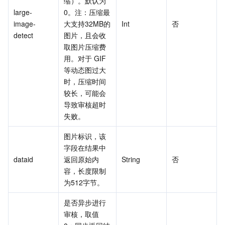
缩）。默认为
large-
0。注：压缩最
image-
大支持32MB的
Int
否
detect
图片，且会收
取图片压缩费
用。对于 GIF 
等动态图过大
时，压缩时间
较长，可能会
导致审核超时
失败。
图片标识，该
字段在结果中
dataid
返回原始内
String
否
容，长度限制
为512字节。
是否异步进行
审核，取值 