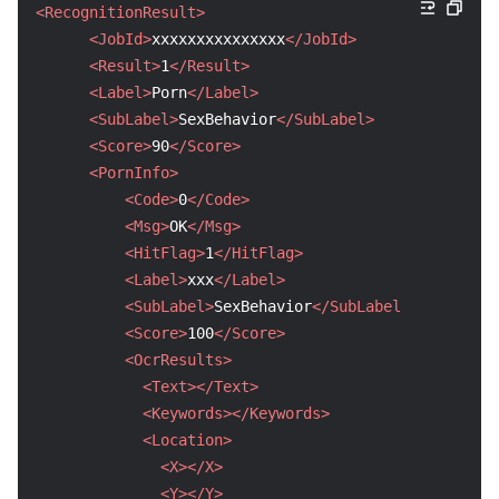
<RecognitionResult>
<JobId>
xxxxxxxxxxxxxxx
</JobId>
<Result>
1
</Result>
<Label>
Porn
</Label>
<SubLabel>
SexBehavior
</SubLabel>
<Score>
90
</Score>
<PornInfo>
<Code>
0
</Code>
<Msg>
OK
</Msg>
<HitFlag>
1
</HitFlag>
<Label>
xxx
</Label>
<SubLabel>
SexBehavior
</SubLabel>
<Score>
100
</Score>
<OcrResults>
<Text>
</Text>
<Keywords>
</Keywords>
<Location>
<X>
</X>
<Y>
</Y>