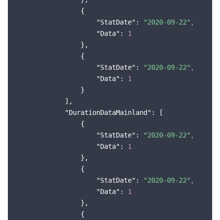
                {

地域管理系统
云压测
控制台相关
"StatDate"
: 
"2020-09-22"
,

"Data"
: 
1
配额中心
费用中心
                },

                {

资源中心
认证信息
"StatDate"
: 
"2020-09-22"
,

"Data"
: 
1
政策与规范
                }

            ],

第三方
"DurationDataMainland"
: [

                {

"StatDate"
: 
"2020-09-22"
,

服务计划
"Data"
: 
1
                },

腾讯云培训认证
                {

"StatDate"
: 
"2020-09-22"
,

合作伙伴支持计划
"Data"
: 
1
                },

                {
