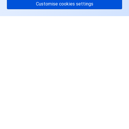
Customise cookies settings
关于腾讯云
服务与支持
资源
用户中心
Facebook
Twitter
Linkedin
Copyright © 2013-
2026
Tencent Cloud. All Rights Reserved.