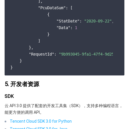
            ],

"PcuDataSum"
: [

                {

"StatDate"
: 
"2020-09-22"
,

"Data"
: 
1
                }

            ]

        },

"RequestId"
: 
"9b993045-9fa1-47f4-9d25-79160
    }

5. 开发者资源
SDK
云 API 3.0 提供了配套的开发工具集（SDK），支持多种编程语言，
能更方便的调用 API。
Tencent Cloud SDK 3.0 for Python