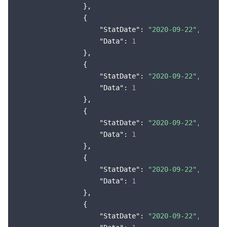
                },

                {

"StatDate"
: 
"2020-09-22"
,

"Data"
: 
1
                },

                {

"StatDate"
: 
"2020-09-22"
,

"Data"
: 
1
                },

                {

"StatDate"
: 
"2020-09-22"
,

"Data"
: 
1
                },

                {

"StatDate"
: 
"2020-09-22"
,

"Data"
: 
1
                },

                {

"StatDate"
: 
"2020-09-22"
,
