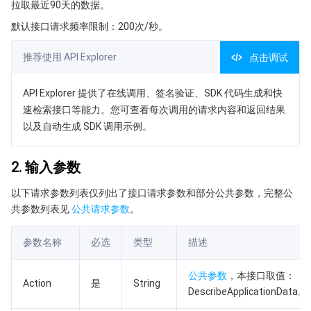
拉取最近90天的数据。
Serverless
自动化助手
多网聚合加速（腾讯云聚通）
容器镜像服务
边缘可用区
弹性微服务
示例1 获取数据详情
默认接口请求频率限制：200次/秒。
5. 开发者资源
基础存储服务
云原生分布式云中心
专属可用区
API 网关
云函数
推荐使用 API Explorer
点击调试
SDK
存储数据服务
注册配置治理
对象存储
命令行工具
API Explorer 提供了在线调用、签名验证、SDK 代码生成和快
速检索接口等能力。您可查看每次调用的请求内容和返回结果
6. 错误码
关系型数据库
文件存储
日志服务
以及自动生成 SDK 调用示例。
关系型数据库TDSQL
云硬盘
数据万象
云数据库 MySQL
2. 输入参数
NoSQL 数据库
云 HDFS
智能媒资托管
云数据库 MariaDB
TDSQL-C MySQL 版
以下请求参数列表仅列出了接口请求参数和部分公共参数，完整公
共参数列表见
公共请求参数
。
数据库 SaaS 服务
数据加速器 GooseFS
云数据库 PostgreSQL
TDSQL MySQL 版
腾讯云分布式缓存数据库（兼容 Redis）
参数名称
必选
类型
描述
网络
云数据库 SQL Server
TDSQL Boundless
云数据库 MongoDB
数据传输服务
公共参数
，本接口取值：
Action
是
String
DescribeApplicationData。
数据安全
游戏数据库 TcaplusDB
数据库专家服务
私有网络