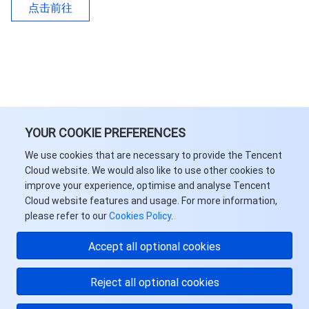
点击前往
YOUR COOKIE PREFERENCES
We use cookies that are necessary to provide the Tencent
Cloud website. We would also like to use other cookies to
improve your experience, optimise and analyse Tencent
Cloud website features and usage. For more information,
please refer to our
Cookies Policy
.
Accept all optional cookies
Reject all optional cookies