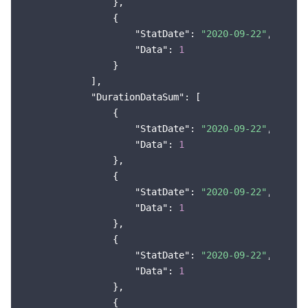
                },

                {

"StatDate"
: 
"2020-09-22"
,

"Data"
: 
1
                }

            ],

"DurationDataSum"
: [

                {

"StatDate"
: 
"2020-09-22"
,

"Data"
: 
1
                },

                {

"StatDate"
: 
"2020-09-22"
,

"Data"
: 
1
                },

                {

"StatDate"
: 
"2020-09-22"
,

"Data"
: 
1
                },

                {
