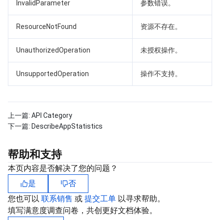
InvalidParameter
参数错误。
ResourceNotFound
资源不存在。
UnauthorizedOperation
未授权操作。
UnsupportedOperation
操作不支持。
上一篇:
API Category
下一篇:
DescribeAppStatistics
帮助和支持
本页内容是否解决了您的问题？
是
否
您也可以
联系销售
或
提交工单
以寻求帮助。
填写满意度调查问卷，共创更好文档体验。