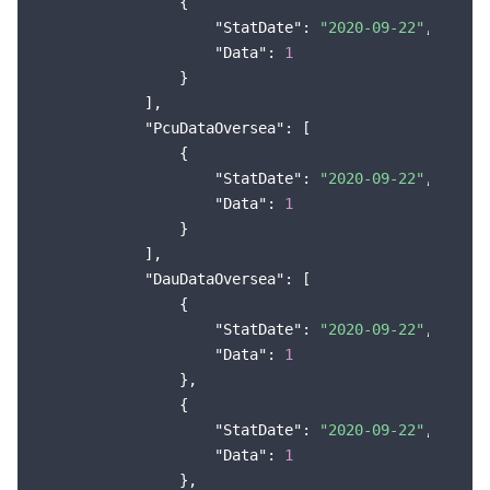
                {

"StatDate"
: 
"2020-09-22"
,

"Data"
: 
1
                }

            ],

"PcuDataOversea"
: [

                {

"StatDate"
: 
"2020-09-22"
,

"Data"
: 
1
                }

            ],

"DauDataOversea"
: [

                {

"StatDate"
: 
"2020-09-22"
,

"Data"
: 
1
                },

                {

"StatDate"
: 
"2020-09-22"
,

"Data"
: 
1
                },
