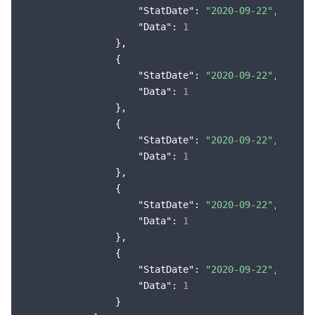
"StatDate"
: 
"2020-09-22"
,

"Data"
: 
1
                },

                {

"StatDate"
: 
"2020-09-22"
,

"Data"
: 
1
                },

                {

"StatDate"
: 
"2020-09-22"
,

"Data"
: 
1
                },

                {

"StatDate"
: 
"2020-09-22"
,

"Data"
: 
1
                },

                {

"StatDate"
: 
"2020-09-22"
,

"Data"
: 
1
                }
