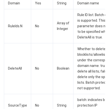
Domain
Yes
String
Domain name
AI 基础产品
Anycast 公网加速
游戏安全
漏洞扫描服务
移动解析 HTTPDNS
腾讯会议
弹性 MapReduce
Rule ID list. Batch de
is supported. This
AI 应用产品
共享带宽包
防火墙管理
DNSPod
腾讯乐享
Elasticsearch Service
人脸识别
Array of
RuleIds.N
No
parameter does not
Integer
to be specified whe
AI 平台产品
VPN 连接
云解析 DNS
腾讯云企业网盘
流计算 Oceanus
语音合成
腾讯云智能数智人
DeleteAll is true.
腾讯大模型
私有连接
数据湖计算
语音识别
人脸核身
腾讯云大模型训推平台TI-ONE
Whether to delete all
blocklists/allowlists
物联网
弹性公网 IP
腾讯云数据仓库 TCHouse-C
机器翻译
智能音乐平台
腾讯云智能体开发平台
under the correspon
domain name. true:
DeleteAll
No
Boolean
消息队列
全球应用加速
腾讯云数据仓库 TCHouse-D
文字识别
知识引擎原子能力
物联网通信
delete all lists; false
delete only the spec
lists. Batch protecti
通信服务
腾讯云数据仓库 TCHouse-P
人脸融合
大模型图像创作引擎
消息队列 CKafka 版
not supported.
实时互动
数据开发治理平台 WeData
大模型视频创作引擎
消息队列 RocketMQ 版
短信
batch: indicates bat
SourceType
No
String
protection IP
视频服务
腾讯云 BI
腾讯混元生3D
消息队列 RabbitMQ 版
移动推送
即时通信 IM