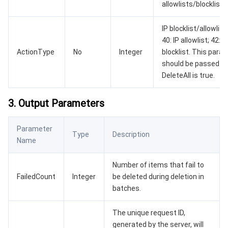
allowlists/blocklists
媒体点播
多模态智能数据湖 TCLake
腾讯混元大模型
消息队列 Pulsar 版
邮件推送
实时音视频
媒体直播
IP blocklist/allowlist
40: IP allowlist; 42: IP
媒体处理
大模型服务平台 TokenHub
消息队列 MQTT 版
实时互动-教育版
媒体包装
直播录制
ActionType
No
Integer
blocklist. This para
should be passed i
DeleteAll is true.
视频终端SDK
消息队列 CMQ 版
实时互动-工业能源版
媒体传输
媒体处理
3. Output Parameters
教育服务
消息队列 CMQ
游戏多媒体引擎
云直播
应用云渲染
直播 SDK
医疗服务
云联络中心
云点播
云桌面
短视频 SDK
互动白板
Parameter
Type
Description
Name
云资源管理
腾讯特效 SDK
腾讯健康组学平台
Number of items that fail to
FailedCount
Integer
be deleted during deletion in
开发者工具
数智医疗影像平台
API
batches.
Low Code
智能导诊
SDK
云市场
The unique request ID,
generated by the server, will