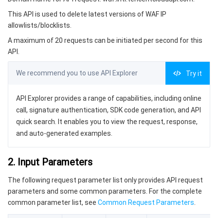
3. Output Parameters
微服务
多网聚合加速（腾讯云聚通）
专用宿主机
服务网格
本地专用集群
This API is used to delete latest versions of WAF IP
4. Example
allowlists/blocklists.
Serverless
弹性伸缩
容器镜像服务
边缘可用区
弹性微服务
Example1 Deleting an IP Blocklist/Allowlist
A maximum of 20 requests can be initiated per second for this
5. Developer Resources
API.
基础存储服务
自动化助手
云原生分布式云中心
专属可用区
注册配置治理
云函数
SDK
We recommend you to use API Explorer
Try it
存储数据服务
API 网关
对象存储
Command Line Interface
API Explorer provides a range of capabilities, including online
6. Error Code
关系型数据库
文件存储
日志服务
call, signature authentication, SDK code generation, and API
quick search. It enables you to view the request, response,
关系型数据库TDSQL
云硬盘
数据万象
云数据库 MySQL
and auto-generated examples.
NoSQL 数据库
云 HDFS
智能媒资托管
云数据库 MariaDB
TDSQL-C MySQL 版
2. Input Parameters
The following request parameter list only provides API request
数据库 SaaS 服务
数据加速器 GooseFS
云数据库 PostgreSQL
TDSQL MySQL 版
腾讯云分布式缓存数据库（兼容 Redis）
parameters and some common parameters. For the complete
common parameter list, see
Common Request Parameters
.
网络
云数据库 SQL Server
TDSQL Boundless
云数据库 MongoDB
数据传输服务