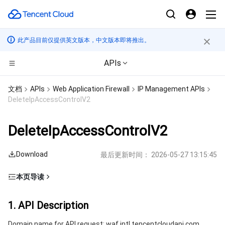
此产品目前仅提供英文版本，中文版本即将推出。
APIs
CDN与边缘平台
文档
APIs
Web Application Firewall
IP Management APIs
DeleteIpAccessControlV2
计算
边缘安全加速平台 EO
DeleteIpAccessControlV2
高性能计算
内容分发网络 CDN
云服务器
Download
最后更新时间：
2026-05-27 13:15:45
边缘计算
全站加速网络
轻量应用服务器
批量计算
本页导读
容器
DDoS 防护
裸金属云服务器
高性能计算集群
边缘计算机器
1. API Description
1. API Description
分布式云
安全加速 SCDN
GPU 云服务器
容器服务
2. Input Parameters
Domain name for API request: waf.intl.tencentcloudapi.com.