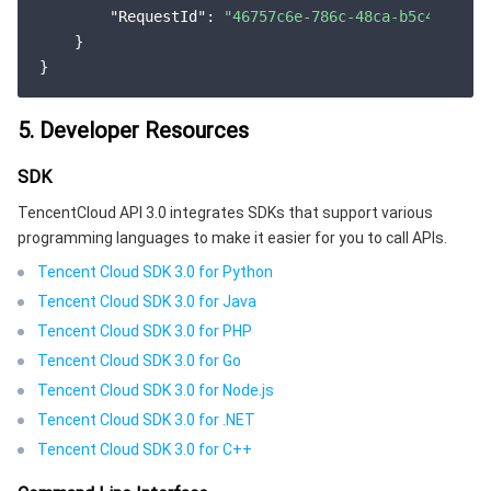
"RequestId"
: 
"46757c6e-786c-48ca-b5c4-9fa29
    }

5. Developer Resources
SDK
TencentCloud API 3.0 integrates SDKs that support various
programming languages to make it easier for you to call APIs.
Tencent Cloud SDK 3.0 for Python
Tencent Cloud SDK 3.0 for Java
Tencent Cloud SDK 3.0 for PHP
Tencent Cloud SDK 3.0 for Go
Tencent Cloud SDK 3.0 for Node.js
Tencent Cloud SDK 3.0 for .NET
Tencent Cloud SDK 3.0 for C++