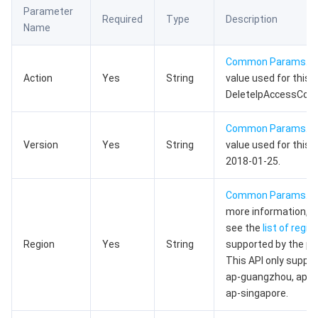
Parameter
数据安全
游戏数据库 TcaplusDB
数据库专家服务
私有网络
Required
Type
Description
Name
业务安全
云数据库 Tendis
数据库智能管家 DBbrain
负载均衡
数据安全治理中心
Common Params
. 
Action
Yes
String
value used for this A
安全服务
时序数据库 CTSDB
数据库管理中心
网关负载均衡
密钥管理系统
验证码
DeleteIpAccessCont
云安全
专线接入
凭据管理系统
文本内容安全
渗透测试服务
Common Params
. 
Version
Yes
String
value used for this A
2018-01-25.
应用安全
云联网
堡垒机
图片内容安全
安全服务平台
云防火墙
Common Params
. F
域名与网站
弹性网卡
数据安全审计
音频内容安全
Web 应用防火墙
移动应用安全
more information, p
see the
list of regio
企业应用
NAT 网关
视频内容安全
主机安全
安全凭证服务
域名注册
Region
Yes
String
supported by the pr
This API only suppor
办公协同
对等连接
账号风控平台
容器安全服务
SSL 证书
腾讯微卡
ap-guangzhou, ap-s
ap-singapore.
大数据
网络流日志
风险识别 RCE
云安全中心
私有域解析 Private DNS
腾讯电子签