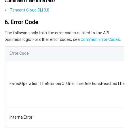
Command Line Interface
Tencent Cloud CLI 3.0
6. Error Code
The following only lists the error codes related to the API
business logic. For other error codes, see
Common Error Codes
.
Error Code
FailedOperation.TheNumberOfOneTimeDeletionsReachedTheUp
InternalError