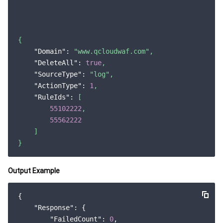
云顾问 - 混沌演练
云顾问-Tencent RTC 云助手
消息中心
地域管理系统
云压测
控制台相关
{
"Domain":
"www.qcloudwaf.com"
,
配额中心
费用中心
"DeleteAll":
true
,
"SourceType":
"log"
,
资源中心
认证信息
"ActionType":
1
,
"RuleIds":
[
55102222
,
政策与规范
55562222
]
第三方
}
服务计划
Output Example
腾讯云培训认证
{

"Response"
: {

合作伙伴支持计划
"FailedCount"
: 
0
,
