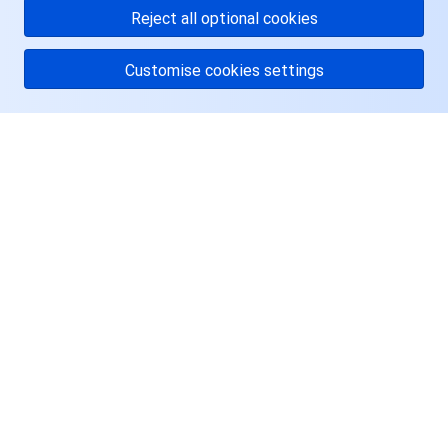
Reject all optional cookies
Customise cookies settings
关于腾讯云
服务与支持
资源
用户中心
Facebook
Twitter
Linkedin