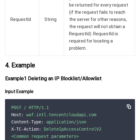
监控与运维
智能预问诊
智能顾问
云原生构建
云开发 CloudBase
be returned for every request
(if the request fails to reach
API 与工具
标签
腾讯云代码助手
腾讯云可观测平台
RequestId
String
the server for other reasons,
the request will not obtain a
RequestId). RequestId is
软件产品公告专区
云资源自动化 for Terraform
腾讯云代码分析
应用性能监控
云迁移
required for locating a
problem.
专有云软件
访问管理
腾讯云超级应用服务
前端性能监控
云 API
软件产品生命周期公告
4. Example
腾讯云数据库
操作审计
云拨测
腾讯云命令行工具
腾讯专有云企业版 TCE
Example1 Deleting an IP Blocklist/Allowlist
大数据
配置审计
Prometheus 监控服务
腾讯专有云PaaS平台 TCS
TDSQL
Input Example
其他文档
集团账号管理
Grafana 可视化服务
大数据处理套件 TBDS
POST
/
HTTP/1.1
操作系统
控制中心
事件总线
渠道合作伙伴
Host:
waf.intl.tencentcloudapi.com
Content-Type:
application/json
X-TC-Action:
DeleteIpAccessControlV2
身份识别平台
腾讯云健康看板
账号相关
TencentOS Server
<Common
request
parameters>