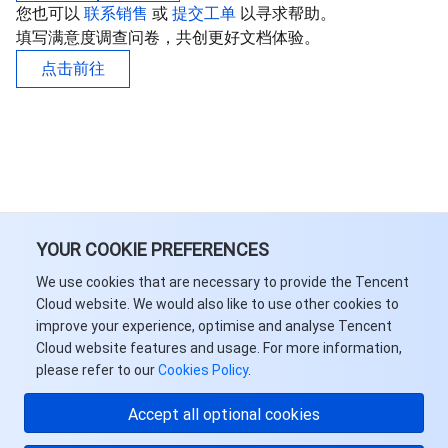
您也可以
联系销售
或
提交工单
以寻求帮助。
填写满意度调查问卷，共创更好文档体验。
点击前往
YOUR COOKIE PREFERENCES
We use cookies that are necessary to provide the Tencent
Cloud website. We would also like to use other cookies to
improve your experience, optimise and analyse Tencent
Cloud website features and usage. For more information,
please refer to our
Cookies Policy
.
Accept all optional cookies