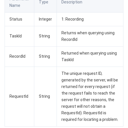
Type
Description
Name
媒体点播
多模态智能数据湖 TCLake
腾讯混元大模型
消息队列 Pulsar 版
邮件推送
实时音视频
媒体直播
Status
Integer
1: Recording
媒体处理
大模型服务平台 TokenHub
消息队列 MQTT 版
实时互动-教育版
媒体包装
直播录制
Returns when querying using
TaskId
String
RecordId
视频终端SDK
消息队列 CMQ 版
实时互动-工业能源版
媒体传输
媒体处理
Returned when querying using
RecordId
String
教育服务
消息队列 CMQ
游戏多媒体引擎
云直播
应用云渲染
直播 SDK
TaskId
医疗服务
云联络中心
云点播
云桌面
短视频 SDK
互动白板
The unique request ID,
generated by the server, will be
云资源管理
腾讯特效 SDK
腾讯健康组学平台
returned for every request (if
the request fails to reach the
RequestId
String
server for other reasons, the
开发者工具
数智医疗影像平台
API
request will not obtain a
RequestId). RequestId is
Low Code
智能导诊
SDK
云市场
required for locating a problem.