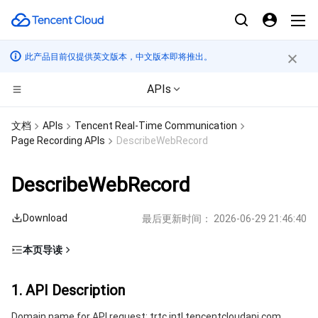
此产品目前仅提供英文版本，中文版本即将推出。
APIs
CDN与边缘平台
文档
APIs
Tencent Real-Time Communication
Page Recording APIs
DescribeWebRecord
计算
边缘安全加速平台 EO
DescribeWebRecord
高性能计算
内容分发网络 CDN
云服务器
Download
最后更新时间：
2026-06-29 21:46:40
边缘计算
全站加速网络
轻量应用服务器
批量计算
本页导读
容器
DDoS 防护
裸金属云服务器
高性能计算集群
边缘计算机器
1. API Description
1. API Description
分布式云
安全加速 SCDN
GPU 云服务器
容器服务
2. Input Parameters
Domain name for API request: trtc.intl.tencentcloudapi.com.