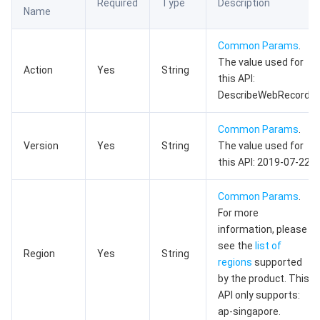
Required
Type
Description
Name
数据安全
游戏数据库 TcaplusDB
数据库专家服务
私有网络
Common Params
.
业务安全
云数据库 Tendis
数据库智能管家 DBbrain
负载均衡
数据安全治理中心
The value used for
Action
Yes
String
this API:
安全服务
时序数据库 CTSDB
数据库管理中心
网关负载均衡
密钥管理系统
验证码
DescribeWebRecord.
云安全
专线接入
凭据管理系统
文本内容安全
渗透测试服务
Common Params
.
Version
Yes
String
The value used for
this API: 2019-07-22.
应用安全
云联网
堡垒机
图片内容安全
安全服务平台
云防火墙
Common Params
.
域名与网站
弹性网卡
数据安全审计
音频内容安全
Web 应用防火墙
移动应用安全
For more
information, please
企业应用
NAT 网关
视频内容安全
主机安全
安全凭证服务
域名注册
see the
list of
Region
Yes
String
regions
supported
办公协同
对等连接
账号风控平台
容器安全服务
SSL 证书
腾讯微卡
by the product. This
API only supports:
大数据
网络流日志
风险识别 RCE
云安全中心
私有域解析 Private DNS
腾讯电子签
ap-singapore.