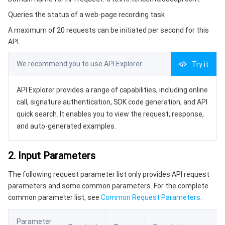
3. Output Parameters
微服务
多网聚合加速（腾讯云聚通）
专用宿主机
服务网格
本地专用集群
Queries the status of a web-page recording task
4. Example
A maximum of 20 requests can be initiated per second for this
Serverless
弹性伸缩
容器镜像服务
边缘可用区
弹性微服务
Example1 Queries the status of a web-page recording
API.
task
基础存储服务
自动化助手
云原生分布式云中心
专属可用区
API 网关
云函数
5. Developer Resources
We recommend you to use API Explorer
Try it
SDK
存储数据服务
注册配置治理
对象存储
API Explorer provides a range of capabilities, including online
Command Line Interface
call, signature authentication, SDK code generation, and API
关系型数据库
文件存储
日志服务
6. Error Code
quick search. It enables you to view the request, response,
and auto-generated examples.
关系型数据库TDSQL
云硬盘
数据万象
云数据库 MySQL
2. Input Parameters
NoSQL 数据库
云 HDFS
智能媒资托管
云数据库 MariaDB
TDSQL-C MySQL 版
The following request parameter list only provides API request
parameters and some common parameters. For the complete
数据库 SaaS 服务
数据加速器 GooseFS
云数据库 PostgreSQL
TDSQL MySQL 版
腾讯云分布式缓存数据库（兼容 Redis）
common parameter list, see
Common Request Parameters
.
网络
云数据库 SQL Server
TDSQL Boundless
云数据库 MongoDB
数据传输服务
Parameter