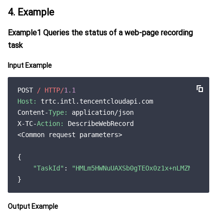
监控与运维
智能预问诊
智能顾问
云原生构建
云开发 CloudBase
4. Example
API 与工具
标签
腾讯云代码助手
腾讯云可观测平台
Example1 Queries the status of a web-page recording
task
软件产品公告专区
云资源自动化 for Terraform
腾讯云代码分析
应用性能监控
云迁移
Input Example
专有云软件
访问管理
腾讯云超级应用服务
前端性能监控
云 API
软件产品生命周期公告
POST 
/ HTTP/
1.1
Host:
 trtc.intl.tencentcloudapi.com

腾讯云数据库
操作审计
云拨测
腾讯云命令行工具
腾讯专有云企业版 TCE
Content-
Type:
 application/json

X-TC-
Action:
 DescribeWebRecord

其他文档
配置审计
Prometheus 监控服务
腾讯专有云PaaS平台 TCS
TDSQL
<Common request parameters>

大数据
集团账号管理
Grafana 可视化服务
渠道合作伙伴
{

"TaskId"
: 
"HMLm5HWNuUAXSb0gTEOx0z1x+nLMZNjXrY3k
操作系统
控制中心
事件总线
账号相关
大数据处理套件 TBDS
身份识别平台
腾讯云健康看板
消息中心
TencentOS Server
Output Example