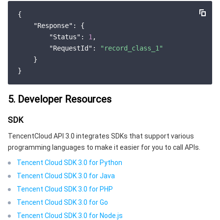
云顾问 - 混沌演练
云顾问-Tencent RTC 云助手
控制台相关
{

"Response"
: {

地域管理系统
云压测
费用中心
"Status"
: 
1
,

"RequestId"
: 
"record_class_1"
配额中心
认证信息
    }

资源中心
政策与规范
5. Developer Resources
第三方
SDK
服务计划
TencentCloud API 3.0 integrates SDKs that support various
programming languages to make it easier for you to call APIs.
腾讯云培训认证
Tencent Cloud SDK 3.0 for Python
Tencent Cloud SDK 3.0 for Java
合作伙伴支持计划
Tencent Cloud SDK 3.0 for PHP
Tencent Cloud SDK 3.0 for Go
Tencent Cloud SDK 3.0 for Node.js