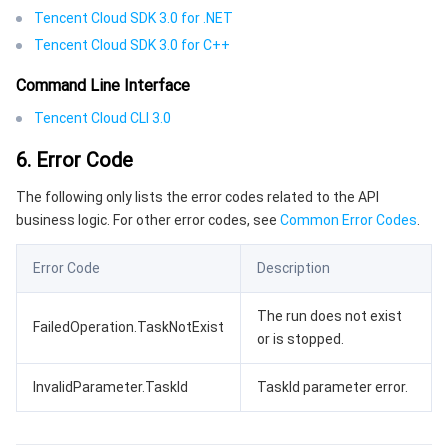
Tencent Cloud SDK 3.0 for .NET
Tencent Cloud SDK 3.0 for C++
Command Line Interface
Tencent Cloud CLI 3.0
6. Error Code
The following only lists the error codes related to the API
business logic. For other error codes, see
Common Error Codes
.
Error Code
Description
The run does not exist
FailedOperation.TaskNotExist
or is stopped.
InvalidParameter.TaskId
TaskId parameter error.