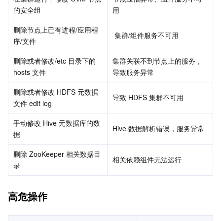
的安全组
用
AI 应用产品
共享带宽包
防火墙管理
DNSPod
腾讯乐享
Elasticsearch Service
人脸识别
删除节点上已有进程/应用程
 集群/组件服务不可用
序/文件
AI 平台产品
VPN 连接
云解析 DNS
腾讯云企业网盘
流计算 Oceanus
语音合成
腾讯云智能数智人
删除或者修改/etc 目录下的 
集群关联不到节点上的服务，
hosts 文件
腾讯大模型
私有连接
数据湖计算
语音识别
人脸核身
腾讯云大模型训推平台TI-ONE
导致服务异常
删除或者修改 HDFS 元数据
物联网
弹性公网 IP
腾讯云数据仓库 TCHouse-C
机器翻译
智能音乐平台
腾讯云智能体开发平台
导致 HDFS 集群不可用
文件 edit log
消息队列
全球应用加速
腾讯云数据仓库 TCHouse-D
文字识别
知识引擎原子能力
物联网通信
手动修改 Hive 元数据库的数
Hive 数据解析错误，服务异常
据
通信服务
腾讯云数据仓库 TCHouse-P
人脸融合
大模型图像创作引擎
消息队列 CKafka 版
删除 ZooKeeper 相关数据目
相关依赖组件无法运行
录
实时互动
数据开发治理平台 WeData
大模型视频创作引擎
消息队列 RocketMQ 版
短信
高危操作
视频服务
腾讯云 BI
腾讯混元生3D
消息队列 RabbitMQ 版
移动推送
即时通信 IM