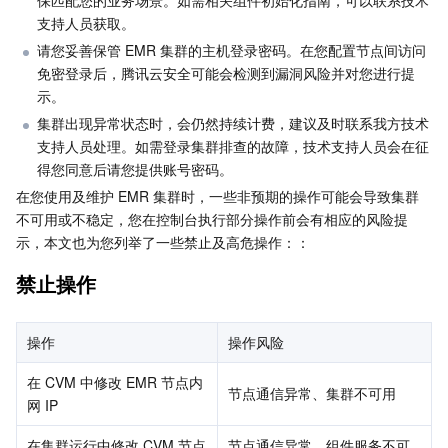
保匹配您的业务场景。如需相关组件初始化指南，可以联系技术
支持人员获取。
业务安全
云数据库 Tendis
数据库智能管家 DBbrain
负载均衡
数据安全治理中心
请您妥善保管 EMR 集群的主机登录密码。在您配置节点间访问
免密登录后，腾讯云安全可能会检测到漏洞风险并对您进行提
安全服务
时序数据库 CTSDB
数据库管理中心
网关负载均衡
密钥管理系统
验证码
示。
集群出现异常状态时，会仍然持续计费，建议及时联系我方技术
云安全
专线接入
凭据管理系统
文本内容安全
渗透测试服务
支持人员处理。如需登录集群排查的故障，技术支持人员会在征
得您同意后请您提供账号密码。
应用安全
云联网
堡垒机
图片内容安全
安全服务平台
云防火墙
在您使用及维护 EMR 集群时，一些非预期的操作可能会导致集群
不可用或不稳定，您在控制台执行部分操作前会有相应的风险提
域名与网站
弹性网卡
数据安全审计
音频内容安全
Web 应用防火墙
移动应用安全
示，本文也为您列举了一些禁止及高危操作：：
禁止操作
企业应用
NAT 网关
视频内容安全
主机安全
安全凭证服务
域名注册
办公协同
对等连接
账号风控平台
容器安全服务
SSL 证书
腾讯微卡
操作
操作风险
在 CVM 中修改 EMR 节点内
大数据
网络流日志
风险识别 RCE
云安全中心
私有域解析 Private DNS
腾讯电子签
节点通信异常、集群不可用
网 IP
AI 基础产品
Anycast 公网加速
游戏安全
漏洞扫描服务
移动解析 HTTPDNS
腾讯会议
弹性 MapReduce
在集群运行中修改 CVM 节点
节点通信异常、组件服务不可