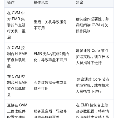
媒体点播
多模态智能数据湖 TCLake
腾讯混元大模型
消息队列 Pulsar 版
邮件推送
实时音视频
媒体直播
操作
操作风险
建议
在 CVM 中
媒体处理
大模型服务平台 TokenHub
消息队列 MQTT 版
实时互动-教育版
媒体包装
直播录制
对 EMR 集
确认操作必要性，并
重启、关机导致服务
群的节点进
详细阅读 CVM 相关
不可用
视频终端SDK
消息队列 CMQ 版
实时互动-工业能源版
媒体传输
媒体处理
行关机、重
操作限制
启
教育服务
消息队列 CMQ
游戏多媒体引擎
云直播
应用云渲染
直播 SDK
在 CVM 控
建议通过 Core 节点
制台对 EMR 
EMR 无法识别和初始
医疗服务
云联络中心
云点播
云桌面
短视频 SDK
互动白板
扩缩实现，或在技术
节点挂载磁
化，导致磁盘不可用
人员指导下进行
盘
云资源管理
腾讯特效 SDK
腾讯健康组学平台
在 CVM 控
 建议通过 Core 节点
开发者工具
数智医疗影像平台
API
制台对 EMR 
会导致数据丢失或集
扩缩实现，或在技术
节点卸载磁
群不可用
人员指导下进行
盘
Low Code
智能导诊
SDK
云市场
直接在 CVM 
在 EMR 控制台上修
监控与运维
智能预问诊
智能顾问
云原生构建
云开发 CloudBase
上修改组件
服务重启后，导致修
改参数配置，特殊情
配置文件的
改的参数被覆盖
况请在技术支持人员