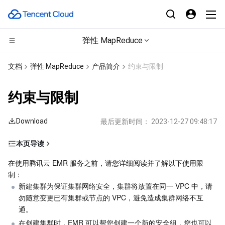
弹性 MapReduce
计算
文档
弹性 MapReduce
产品简介
约束与限制
CDN与边缘平台
云服务器
约束与限制
高性能计算
轻量应用服务器
边缘安全加速平台 EO
Download
最后更新时间：
2023-12-27 09:48:17
边缘计算
裸金属云服务器
内容分发网络 CDN
批量计算
本页导读
禁止操作
容器
GPU 云服务器
全站加速网络
高性能计算集群
边缘计算机器
在使用腾讯云 EMR 服务之前，请您详细阅读并了解以下使用限
制：
高危操作
分布式云
专用宿主机
DDoS 防护
容器服务
新建集群为保证集群网络安全，集群将放置在同一 VPC 中，请
勿随意变更已有集群或节点的 VPC，避免造成集群网络不互
通。
微服务
弹性伸缩
安全加速 SCDN
服务网格
本地专用集群
在创建集群时，EMR 可以帮您创建一个新的安全组，您也可以