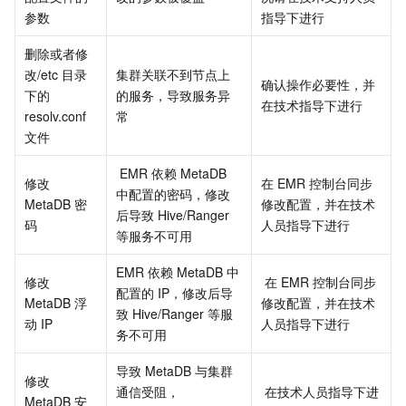
API 与工具
标签
腾讯云代码助手
腾讯云可观测平台
参数
指导下进行
删除或者修
软件产品公告专区
云资源自动化 for Terraform
腾讯云代码分析
应用性能监控
云迁移
改/etc 目录
集群关联不到节点上
确认操作必要性，并
下的 
的服务，导致服务异
在技术指导下进行
专有云软件
访问管理
腾讯云超级应用服务
前端性能监控
云 API
软件产品生命周期公告
resolv.conf 
常
文件
腾讯云数据库
操作审计
云拨测
腾讯云命令行工具
腾讯专有云企业版 TCE
 EMR 依赖 MetaDB 
修改 
在 EMR 控制台同步
中配置的密码，修改
其他文档
配置审计
Prometheus 监控服务
腾讯专有云PaaS平台 TCS
TDSQL
MetaDB 密
修改配置，并在技术
后导致 Hive/Ranger 
码
人员指导下进行
等服务不可用
大数据
集团账号管理
Grafana 可视化服务
渠道合作伙伴
EMR 依赖 MetaDB 中
修改 
 在 EMR 控制台同步
操作系统
控制中心
事件总线
账号相关
大数据处理套件 TBDS
配置的 IP，修改后导
MetaDB 浮
修改配置，并在技术
致 Hive/Ranger 等服
动 IP
人员指导下进行
务不可用 
身份识别平台
腾讯云健康看板
消息中心
TencentOS Server
导致 MetaDB 与集群
修改 
云顾问 - 混沌演练
云顾问-Tencent RTC 云助手
控制台相关
通信受阻，
 在技术人员指导下进
MetaDB 安