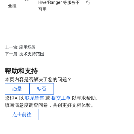
Hive/Ranger 等服务不
行
全组
地域管理系统
云压测
费用中心
可用 
配额中心
认证信息
资源中心
政策与规范
上一篇:
应用场景
第三方
下一篇:
技术支持范围
服务计划
帮助和支持
本页内容是否解决了您的问题？
腾讯云培训认证
是
否
您也可以
联系销售
或
提交工单
以寻求帮助。
合作伙伴支持计划
填写满意度调查问卷，共创更好文档体验。
点击前往