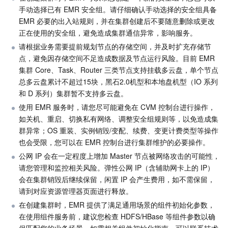
手动选择已有 EMR 安全组。请仔细确认手动选择的安全组具备 
Serverless
自动化助手
多网聚合加速（腾讯云聚通）
容器镜像服务
边缘可用区
弹性微服务
EMR 必要的出入站规则，并在集群创建后不要随意删除或更改
正在使用的安全组，避免造成集群通信异常，影响服务。
基础存储服务
云原生分布式云中心
专属可用区
API 网关
云函数
请根据业务需要提前规划节点的存储空间，并及时扩充存储节
点，避免因存储空间不足造成数据及节点运行风险。目前 EMR 
存储数据服务
注册配置治理
对象存储
集群 Core、Task、Router 三类节点支持挂载多云盘，单个节点
总多云盘累计不超过15块，黑石2.0机型和本地盘机型（IO 系列
关系型数据库
文件存储
日志服务
和 D 系列）集群暂不支持多云盘。
使用 EMR 服务时，请您尽可能避免在 CVM 控制台进行操作，
关系型数据库TDSQL
云硬盘
数据万象
云数据库 MySQL
如关机、重启、切换私有网络、调整安全组规则等，以免造成集
群异常；OS 重装、实例销毁/变配、续费、变更计费类型等操作
NoSQL 数据库
云 HDFS
智能媒资托管
云数据库 MariaDB
TDSQL-C MySQL 版
也会受限，您可以在 EMR 控制台进行集群维护的必要操作。
公网 IP 会在一定程度上增加 Master 节点被网络攻击的可能性，
数据库 SaaS 服务
数据加速器 GooseFS
云数据库 PostgreSQL
TDSQL MySQL 版
腾讯云分布式缓存数据库（兼容 Redis）
请您管理和监控相关风险。弹性公网 IP（含辅助网卡上的 IP）
会在集群销毁后继续保留，闲置 IP 会产生费用，如不需保留，
请到对应资源管理器页面进行释放。
网络
云数据库 SQL Server
TDSQL Boundless
云数据库 MongoDB
数据传输服务
在创建集群时，EMR 提供了满足通用场景的组件初始化参数，
在使用组件服务前，建议您检查 HDFS/HBase 等组件参数以确
数据安全
游戏数据库 TcaplusDB
数据库专家服务
私有网络