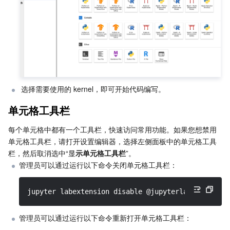
业务安全
云数据库 Tendis
数据库智能管家 DBbrain
负载均衡
数据安全治理中心
安全服务
时序数据库 CTSDB
数据库管理中心
网关负载均衡
密钥管理系统
验证码
云安全
专线接入
凭据管理系统
文本内容安全
渗透测试服务
 选择需要使用的 kernel，即可开始代码编写。
应用安全
云联网
堡垒机
图片内容安全
安全服务平台
云防火墙
单元格工具栏
域名与网站
弹性网卡
数据安全审计
音频内容安全
Web 应用防火墙
移动应用安全
每个单元格中都有一个工具栏，快速访问常用功能。如果您想禁用
单元格工具栏，请打开设置编辑器，选择左侧面板中的单元格工具
企业应用
NAT 网关
视频内容安全
主机安全
安全凭证服务
域名注册
栏，然后取消选中“显
示单元格工具栏
”。
管理员可以通过运行以下命令关闭单元格工具栏：
办公协同
对等连接
账号风控平台
容器安全服务
SSL 证书
腾讯微卡
jupyter labextension disable @jupyterlab/cell-too
大数据
网络流日志
风险识别 RCE
云安全中心
私有域解析 Private DNS
腾讯电子签
管理员可以通过运行以下命令重新打开单元格工具栏：
AI 基础产品
Anycast 公网加速
游戏安全
漏洞扫描服务
移动解析 HTTPDNS
腾讯会议
弹性 MapReduce