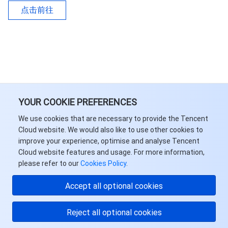
媒体点播
多模态智能数据湖 TCLake
腾讯混元大模型
消息队列 Pulsar 版
邮件推送
实时音视频
媒体直播
点击前往
媒体处理
大模型服务平台 TokenHub
消息队列 MQTT 版
实时互动-教育版
媒体包装
直播录制
视频终端SDK
消息队列 CMQ 版
实时互动-工业能源版
媒体传输
媒体处理
教育服务
消息队列 CMQ
游戏多媒体引擎
云直播
应用云渲染
直播 SDK
YOUR COOKIE PREFERENCES
医疗服务
云联络中心
云点播
云桌面
短视频 SDK
互动白板
We use cookies that are necessary to provide the Tencent
Cloud website. We would also like to use other cookies to
云资源管理
腾讯特效 SDK
腾讯健康组学平台
improve your experience, optimise and analyse Tencent
Cloud website features and usage. For more information,
开发者工具
数智医疗影像平台
API
please refer to our
Cookies Policy
.
Low Code
智能导诊
SDK
云市场
Accept all optional cookies
监控与运维
智能预问诊
智能顾问
云原生构建
云开发 CloudBase
Reject all optional cookies