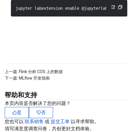
jupyter labextension enable @jupyterlab/cell-tool
AI 应用产品
共享带宽包
防火墙管理
DNSPod
腾讯乐享
Elasticsearch Service
人脸识别
AI 平台产品
VPN 连接
云解析 DNS
腾讯云企业网盘
流计算 Oceanus
语音合成
腾讯云智能数智人
腾讯大模型
私有连接
数据湖计算
语音识别
人脸核身
腾讯云大模型训推平台TI-ONE
物联网
弹性公网 IP
腾讯云数据仓库 TCHouse-C
机器翻译
智能音乐平台
腾讯云智能体开发平台
上一篇:
Flink 分析 COS 上的数据
消息队列
全球应用加速
腾讯云数据仓库 TCHouse-D
文字识别
知识引擎原子能力
物联网通信
下一篇:
MLflow 开发指南
通信服务
腾讯云数据仓库 TCHouse-P
人脸融合
大模型图像创作引擎
消息队列 CKafka 版
帮助和支持
实时互动
数据开发治理平台 WeData
大模型视频创作引擎
消息队列 RocketMQ 版
短信
本页内容是否解决了您的问题？
是
否
视频服务
腾讯云 BI
腾讯混元生3D
消息队列 RabbitMQ 版
移动推送
即时通信 IM
您也可以
联系销售
或
提交工单
以寻求帮助。
填写满意度调查问卷，共创更好文档体验。