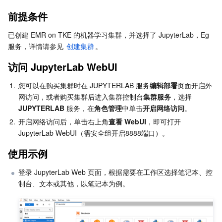
Serverless
弹性伸缩
容器镜像服务
边缘可用区
弹性微服务
前提条件
已创建 EMR on TKE 的机器学习集群，并选择了 JupyterLab，Eg 
基础存储服务
自动化助手
云原生分布式云中心
专属可用区
注册配置治理
云函数
服务，详情请参见 
创建集群
。
存储数据服务
API 网关
对象存储
访问 JupyterLab WebUI
1.
您可以在购买集群时在 JUPYTERLAB 服务
编辑部署
页面开启外
关系型数据库
文件存储
日志服务
网访问，或者购买集群后进入集群控制台
集群服务
，选择 
JUPYTERLAB 
服务，在
角色管理
中单击
开启网络访问
。
关系型数据库TDSQL
云硬盘
数据万象
云数据库 MySQL
2.
开启网络访问后，单击右上角
查看 WebUI
，即可打开 
JupyterLab WebUI（需安全组开启8888端口）。
NoSQL 数据库
云 HDFS
智能媒资托管
云数据库 MariaDB
TDSQL-C MySQL 版
使用示例
数据库 SaaS 服务
数据加速器 GooseFS
云数据库 PostgreSQL
TDSQL MySQL 版
腾讯云分布式缓存数据库（兼容 Redis）
登录 JupyterLab Web 页面，根据需要在工作区选择笔记本、控
制台、文本或其他，以笔记本为例。
网络
云数据库 SQL Server
TDSQL Boundless
云数据库 MongoDB
数据传输服务
数据安全
游戏数据库 TcaplusDB
数据库专家服务
私有网络