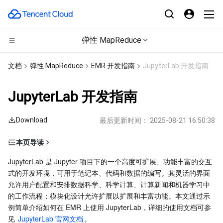
弹性 MapReduce
CDN与边缘平台
文档
弹性 MapReduce
EMR 开发指南
JupyterLab 开发指南
计算
边缘安全加速平台 EO
JupyterLab 开发指南
边缘计算
内容分发网络 CDN
云服务器
Download
最后更新时间：
2025-08-21 16:50:38
高性能计算
全站加速网络
轻量应用服务器
边缘计算机器
本页导读
前提条件
容器
DDoS 防护
裸金属云服务器
批量计算
JupyterLab 是 Jupyter 项目下的一个高度可扩展、功能丰富的交互
式的开发环境，可用于笔记本、代码和数据的编写。其灵活的界面
访问 JupyterLab WebUI
分布式云
安全加速 SCDN
GPU 云服务器
高性能计算集群
容器服务
允许用户配置和安排数据科学、科学计算、计算新闻和机器学习中
使用示例
的工作流程；模块化设计允许扩展以扩展和丰富功能。本文通过示
例简单介绍如何在 EMR 上使用 JupyterLab，详细的使用文档可参
单元格工具栏
微服务
多网聚合加速（腾讯云聚通）
专用宿主机
服务网格
本地专用集群
见 
JupyterLab 官网文档
。