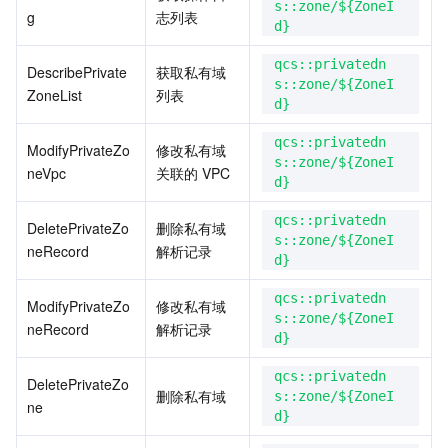
s::zone/${ZoneI
g
志列表
d}
业务安全
云数据库 Tendis
数据库智能管家 DBbrain
负载均衡
数据安全治理中心
qcs::privatedn
DescribePrivate
获取私有域
安全服务
时序数据库 CTSDB
数据库管理中心
网关负载均衡
密钥管理系统
验证码
s::zone/${ZoneI
ZoneList
列表
d}
云安全
专线接入
凭据管理系统
文本内容安全
渗透测试服务
qcs::privatedn
ModifyPrivateZo
修改私有域
s::zone/${ZoneI
neVpc
关联的 VPC
d}
应用安全
云联网
堡垒机
图片内容安全
安全服务平台
云防火墙
qcs::privatedn
DeletePrivateZo
删除私有域
域名与网站
弹性网卡
数据安全审计
音频内容安全
Web 应用防火墙
移动应用安全
s::zone/${ZoneI
neRecord
解析记录
d}
企业应用
NAT 网关
视频内容安全
主机安全
安全凭证服务
域名注册
qcs::privatedn
ModifyPrivateZo
修改私有域
s::zone/${ZoneI
neRecord
解析记录
办公协同
对等连接
账号风控平台
容器安全服务
SSL 证书
腾讯微卡
d}
qcs::privatedn
DeletePrivateZo
大数据
网络流日志
风险识别 RCE
云安全中心
私有域解析 Private DNS
腾讯电子签
删除私有域
s::zone/${ZoneI
ne
d}
AI 基础产品
Anycast 公网加速
游戏安全
漏洞扫描服务
移动解析 HTTPDNS
腾讯会议
弹性 MapReduce