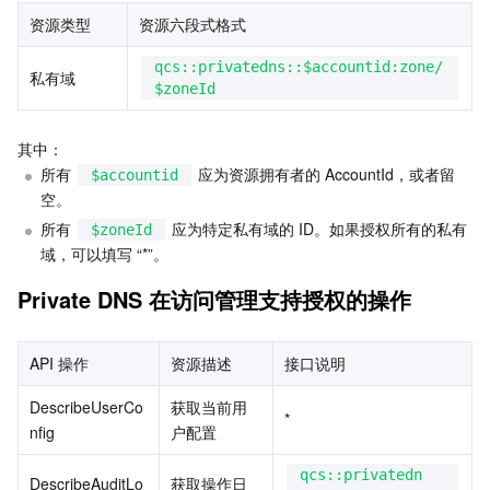
资源类型
Serverless
自动化助手
多网聚合加速（腾讯云聚通）
容器镜像服务
边缘可用区
弹性微服务
资源六段式格式
qcs::privatedns::$accountid:zone/
私有域
基础存储服务
云原生分布式云中心
专属可用区
注册配置治理
云函数
$zoneId
存储数据服务
API 网关
对象存储
其中：
所有 
 应为资源拥有者的 AccountId，或者留
$accountid
关系型数据库
文件存储
日志服务
空。
所有 
 应为特定私有域的 ID。如果授权所有的私有
$zoneId
关系型数据库TDSQL
云硬盘
数据万象
云数据库 MySQL
域，可以填写 “*”。
Private DNS 在访问管理支持授权的操作
NoSQL 数据库
云 HDFS
智能媒资托管
云数据库 MariaDB
TDSQL-C MySQL 版
数据库 SaaS 服务
数据加速器 GooseFS
云数据库 PostgreSQL
TDSQL MySQL 版
腾讯云分布式缓存数据库（兼容 Redis）
API 操作
资源描述
接口说明
DescribeUserCo
获取当前用
网络
云数据库 SQL Server
TDSQL Boundless
云数据库 MongoDB
数据传输服务
*
nfig
户配置
数据安全
游戏数据库 TcaplusDB
数据库专家服务
私有网络
qcs::privatedn
DescribeAuditLo
获取操作日