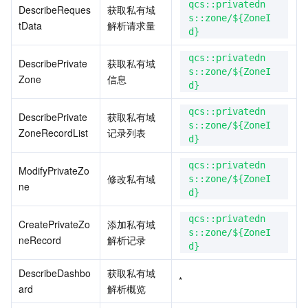
qcs::privatedn
DescribeReques
获取私有域
s::zone/${ZoneI
tData
解析请求量
AI 应用产品
共享带宽包
防火墙管理
DNSPod
腾讯乐享
Elasticsearch Service
人脸识别
d}
qcs::privatedn
DescribePrivate
获取私有域
AI 平台产品
VPN 连接
云解析 DNS
腾讯云企业网盘
流计算 Oceanus
语音合成
腾讯云智能数智人
s::zone/${ZoneI
Zone
信息
d}
腾讯大模型
私有连接
数据湖计算
语音识别
人脸核身
腾讯云大模型训推平台TI-ONE
qcs::privatedn
DescribePrivate
获取私有域
s::zone/${ZoneI
ZoneRecordList
记录列表
物联网
弹性公网 IP
腾讯云数据仓库 TCHouse-C
机器翻译
智能音乐平台
腾讯云智能体开发平台
d}
qcs::privatedn
ModifyPrivateZo
消息队列
全球应用加速
腾讯云数据仓库 TCHouse-D
文字识别
知识引擎原子能力
物联网通信
修改私有域
s::zone/${ZoneI
ne
d}
通信服务
腾讯云数据仓库 TCHouse-P
人脸融合
大模型图像创作引擎
消息队列 CKafka 版
qcs::privatedn
CreatePrivateZo
添加私有域
s::zone/${ZoneI
neRecord
解析记录
实时互动
数据开发治理平台 WeData
大模型视频创作引擎
消息队列 RocketMQ 版
短信
d}
DescribeDashbo
获取私有域
视频服务
腾讯云 BI
腾讯混元生3D
消息队列 RabbitMQ 版
移动推送
即时通信 IM
*
ard
解析概览