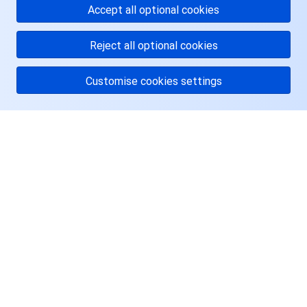
Accept all optional cookies
地域管理系统
云压测
控制台相关
Reject all optional cookies
配额中心
费用中心
Customise cookies settings
资源中心
认证信息
政策与规范
关于腾讯云
第三方
服务与支持
资源
服务计划
用户中心
腾讯云培训认证
Facebook
合作伙伴支持计划
Twitter