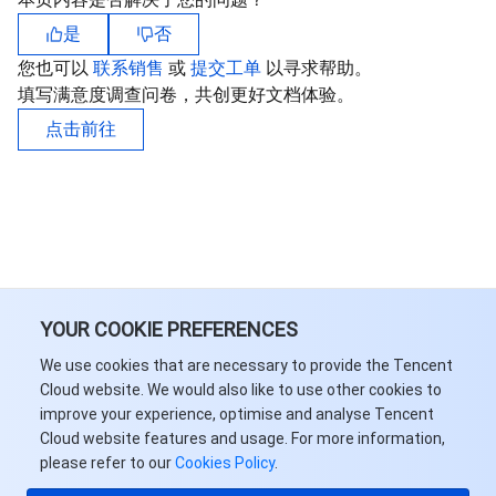
API 与工具
标签
腾讯云代码助手
腾讯云可观测平台
是
否
您也可以
联系销售
或
提交工单
以寻求帮助。
软件产品公告专区
云资源自动化 for Terraform
腾讯云代码分析
应用性能监控
云迁移
填写满意度调查问卷，共创更好文档体验。
专有云软件
点击前往
访问管理
腾讯云超级应用服务
前端性能监控
云 API
软件产品生命周期公告
腾讯云数据库
操作审计
云拨测
腾讯云命令行工具
腾讯专有云企业版 TCE
大数据
配置审计
Prometheus 监控服务
腾讯专有云PaaS平台 TCS
TDSQL
其他文档
集团账号管理
Grafana 可视化服务
大数据处理套件 TBDS
YOUR COOKIE PREFERENCES
操作系统
控制中心
事件总线
渠道合作伙伴
We use cookies that are necessary to provide the Tencent
Cloud website. We would also like to use other cookies to
身份识别平台
腾讯云健康看板
账号相关
TencentOS Server
improve your experience, optimise and analyse Tencent
Cloud website features and usage. For more information,
please refer to our
Cookies Policy
.
云顾问 - 混沌演练
云顾问-Tencent RTC 云助手
消息中心