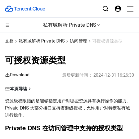
私有域解析 Private DNS
计算
文档
私有域解析 Private DNS
访问管理
可授权资源类型
CDN与边缘平台
云服务器
可授权资源类型
边缘计算
轻量应用服务器
边缘安全加速平台 EO
Download
最后更新时间：
2024-12-31 16:26:30
高性能计算
裸金属云服务器
内容分发网络 CDN
边缘计算机器
本页导读
Private DNS 在访问管理中支持的授权类型
容器
GPU 云服务器
全站加速网络
批量计算
资源级权限指的是能够指定用户对哪些资源具有执行操作的能力。
Private DNS 大部分接口支持资源级授权，允许用户对特定私有域
Private DNS 在访问管理支持授权的操作
分布式云
专用宿主机
DDoS 防护
高性能计算集群
容器服务
进行操作。
Private DNS 在访问管理中支持的授权类型
微服务
弹性伸缩
安全加速 SCDN
服务网格
本地专用集群