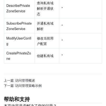
媒体点播
多模态智能数据湖 TCLake
腾讯混元大模型
消息队列 Pulsar 版
邮件推送
实时音视频
媒体直播
查询私有域
DescribePrivate
解析开通状
*
ZoneService
媒体处理
大模型服务平台 TokenHub
消息队列 MQTT 版
实时互动-教育版
媒体包装
直播录制
态
SubscribePrivate
开通私有域
视频终端SDK
消息队列 CMQ 版
实时互动-工业能源版
媒体传输
媒体处理
*
ZoneService
解析
教育服务
消息队列 CMQ
游戏多媒体引擎
云直播
应用云渲染
直播 SDK
ModifyUserConfi
修改当前用
*
g
户配置
医疗服务
云联络中心
云点播
云桌面
短视频 SDK
互动白板
CreatePrivateZo
创建私有域
*
ne
云资源管理
腾讯特效 SDK
腾讯健康组学平台
开发者工具
数智医疗影像平台
API
上一篇:
访问管理概述
Low Code
智能导诊
SDK
云市场
下一篇:
访问管理策略示例
监控与运维
智能预问诊
智能顾问
云原生构建
云开发 CloudBase
帮助和支持
本页内容是否解决了您的问题？