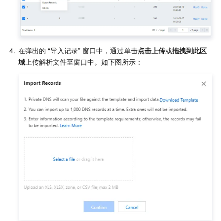
业务安全
云数据库 Tendis
数据库智能管家 DBbrain
负载均衡
数据安全治理中心
安全服务
时序数据库 CTSDB
数据库管理中心
网关负载均衡
密钥管理系统
验证码
4.
在弹出的 “导入记录” 窗口中，通过单击
点击上传
或
拖拽到此区
域
云安全
专线接入
凭据管理系统
文本内容安全
渗透测试服务
应用安全
云联网
堡垒机
图片内容安全
安全服务平台
云防火墙
域名与网站
弹性网卡
数据安全审计
音频内容安全
Web 应用防火墙
移动应用安全
企业应用
NAT 网关
视频内容安全
主机安全
安全凭证服务
域名注册
办公协同
对等连接
账号风控平台
容器安全服务
SSL 证书
腾讯微卡
大数据
网络流日志
风险识别 RCE
云安全中心
私有域解析 Private DNS
腾讯电子签
AI 基础产品
Anycast 公网加速
游戏安全
漏洞扫描服务
移动解析 HTTPDNS
腾讯会议
弹性 MapReduce