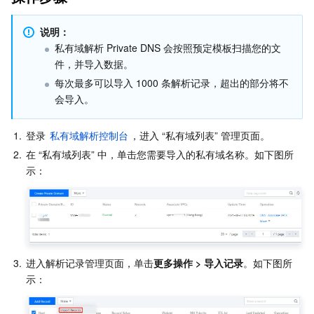
Serverless
自动化助手
多网聚合加速（腾讯云聚通）
容器镜像服务
边缘可用区
弹性微服务
说明：
私有域解析 Private DNS 会按照预定模板扫描您的文
基础存储服务
云原生分布式云中心
专属可用区
API 网关
云函数
件，并导入数据。
每次最多可以导入 1000 条解析记录，超出的部分将不
存储数据服务
注册配置治理
对象存储
会导入。
关系型数据库
文件存储
日志服务
1.
登录 
私有域解析控制台
，进入 “私有域列表” 管理页面。
2.
在 “私有域列表” 中，单击您需要导入的私有域名称。如下图所
关系型数据库TDSQL
云硬盘
数据万象
云数据库 MySQL
NoSQL 数据库
云 HDFS
智能媒资托管
云数据库 MariaDB
TDSQL-C MySQL 版
数据库 SaaS 服务
数据加速器 GooseFS
云数据库 PostgreSQL
TDSQL MySQL 版
腾讯云分布式缓存数据库（兼容 Redis）
3.
进入解析记录管理页面，单击
更多操作 > 导入记录
。如下图所
网络
云数据库 SQL Server
TDSQL Boundless
云数据库 MongoDB
数据传输服务
数据安全
游戏数据库 TcaplusDB
数据库专家服务
私有网络