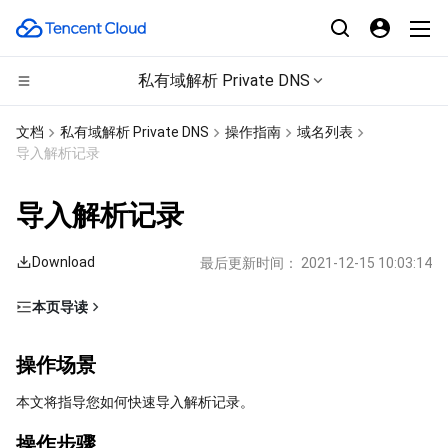
私有域解析 Private DNS
计算
文档
私有域解析 Private DNS
操作指南
域名列表
导入解析记录
CDN与边缘平台
云服务器
导入解析记录
高性能计算
轻量应用服务器
边缘安全加速平台 EO
Download
最后更新时间：
2021-12-15 10:03:14
边缘计算
裸金属云服务器
内容分发网络 CDN
批量计算
本页导读
容器
GPU 云服务器
全站加速网络
高性能计算集群
边缘计算机器
操作场景
操作场景
分布式云
专用宿主机
DDoS 防护
容器服务
操作步骤
本文将指导您如何快速导入解析记录。
微服务
弹性伸缩
安全加速 SCDN
服务网格
本地专用集群
操作步骤