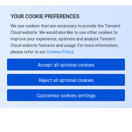
媒体点播
多模态智能数据湖 TCLake
腾讯混元大模型
消息队列 Pulsar 版
邮件推送
实时音视频
媒体直播
媒体处理
YOUR COOKIE PREFERENCES
大模型服务平台 TokenHub
消息队列 MQTT 版
实时互动-教育版
媒体包装
直播录制
We use cookies that are necessary to provide the Tencent
视频终端SDK
消息队列 CMQ 版
实时互动-工业能源版
媒体传输
媒体处理
Cloud website. We would also like to use other cookies to
improve your experience, optimise and analyse Tencent
Cloud website features and usage. For more information,
教育服务
消息队列 CMQ
游戏多媒体引擎
云直播
应用云渲染
直播 SDK
please refer to our
Cookies Policy
.
医疗服务
云联络中心
云点播
云桌面
短视频 SDK
互动白板
Accept all optional cookies
云资源管理
腾讯特效 SDK
腾讯健康组学平台
Reject all optional cookies
开发者工具
数智医疗影像平台
API
Customise cookies settings
Low Code
智能导诊
SDK
云市场
关于腾讯云
监控与运维
智能预问诊
智能顾问
云原生构建
云开发 CloudBase
服务与支持