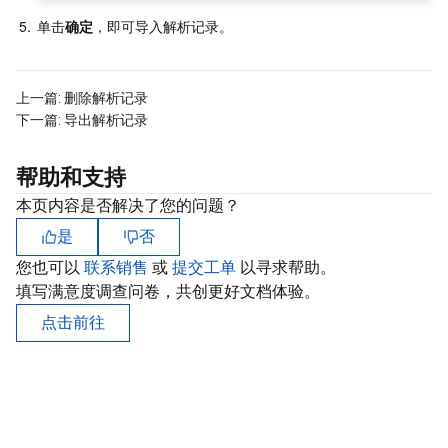
5.
单击
确定
，即可导入解析记录。
AI 应用产品
共享带宽包
防火墙管理
DNSPod
腾讯乐享
Elasticsearch Service
人脸识别
AI 平台产品
VPN 连接
云解析 DNS
腾讯云企业网盘
流计算 Oceanus
语音合成
腾讯云智能数智人
上一篇:
删除解析记录
下一篇:
导出解析记录
腾讯大模型
私有连接
数据湖计算
语音识别
人脸核身
腾讯云大模型训推平台TI-ONE
帮助和支持
物联网
弹性公网 IP
腾讯云数据仓库 TCHouse-C
机器翻译
智能音乐平台
腾讯云智能体开发平台
本页内容是否解决了您的问题？
是
否
消息队列
全球应用加速
腾讯云数据仓库 TCHouse-D
文字识别
知识引擎原子能力
物联网通信
您也可以
联系销售
或
提交工单
以寻求帮助。
填写满意度调查问卷，共创更好文档体验。
通信服务
腾讯云数据仓库 TCHouse-P
人脸融合
大模型图像创作引擎
消息队列 CKafka 版
点击前往
实时互动
数据开发治理平台 WeData
大模型视频创作引擎
消息队列 RocketMQ 版
短信
视频服务
腾讯云 BI
腾讯混元生3D
消息队列 RabbitMQ 版
移动推送
即时通信 IM