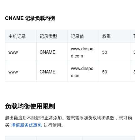
业务安全
云数据库 Tendis
数据库智能管家 DBbrain
负载均衡
数据安全治理中心
CNAME 记录负载均衡
安全服务
时序数据库 CTSDB
数据库管理中心
网关负载均衡
密钥管理系统
验证码
主机记录
记录类型
记录值
权重
TT
云安全
专线接入
凭据管理系统
文本内容安全
渗透测试服务
www.dnspo
www
CNAME
50
30
d.com
应用安全
云联网
堡垒机
图片内容安全
安全服务平台
云防火墙
www.dnspo
www
CNAME
50
30
域名与网站
弹性网卡
数据安全审计
音频内容安全
Web 应用防火墙
移动应用安全
d.cn
企业应用
NAT 网关
视频内容安全
主机安全
安全凭证服务
域名注册
负载均衡使用限制
办公协同
对等连接
账号风控平台
容器安全服务
SSL 证书
腾讯微卡
超出额度后不能进行正常添加。若您需添加负载均衡条数，您可购
大数据
网络流日志
风险识别 RCE
云安全中心
私有域解析 Private DNS
腾讯电子签
买 
增值服务优惠包
 进行使用。
AI 基础产品
Anycast 公网加速
游戏安全
漏洞扫描服务
移动解析 HTTPDNS
腾讯会议
弹性 MapReduce