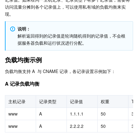
访问流量分摊到各个记录值上，可以使用私有域的负载均衡来实
Serverless
自动化助手
多网聚合加速（腾讯云聚通）
容器镜像服务
边缘可用区
弹性微服务
负载均衡使用限制
现。
基础存储服务
云原生分布式云中心
专属可用区
注册配置治理
云函数
说明：
解析返回得到的记录值是轮询随机得到的记录值，不会根
存储数据服务
API 网关
对象存储
据服务器负载和运行状况进行分配。
关系型数据库
文件存储
日志服务
负载均衡示例
关系型数据库TDSQL
云硬盘
数据万象
云数据库 MySQL
负载均衡支持 A  与 CNAME 记录，各记录设置示例如下：
A 记录负载均衡
NoSQL 数据库
云 HDFS
智能媒资托管
云数据库 MariaDB
TDSQL-C MySQL 版
数据库 SaaS 服务
数据加速器 GooseFS
云数据库 PostgreSQL
TDSQL MySQL 版
腾讯云分布式缓存数据库（兼容 Redis）
主机记录
记录类型
记录值
权重
TT
www
A
1.1.1.1
50
30
网络
云数据库 SQL Server
TDSQL Boundless
云数据库 MongoDB
数据传输服务
www
A
2.2.2.2
50
30
数据安全
游戏数据库 TcaplusDB
数据库专家服务
私有网络