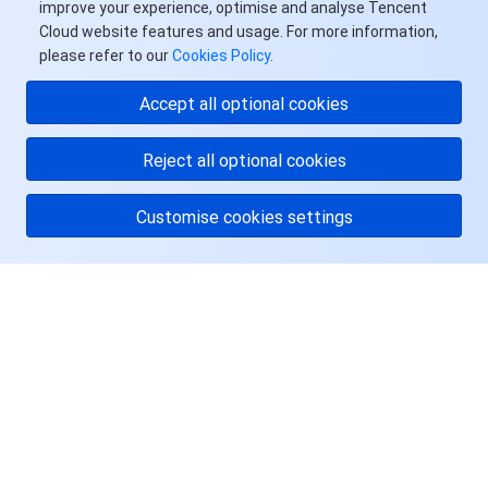
improve your experience, optimise and analyse Tencent
API 与工具
标签
腾讯云代码助手
腾讯云可观测平台
Cloud website features and usage. For more information,
please refer to our
Cookies Policy
.
软件产品公告专区
云资源自动化 for Terraform
腾讯云代码分析
应用性能监控
云迁移
Accept all optional cookies
专有云软件
访问管理
腾讯云超级应用服务
前端性能监控
云 API
软件产品生命周期公告
Reject all optional cookies
腾讯云数据库
操作审计
云拨测
腾讯云命令行工具
腾讯专有云企业版 TCE
Customise cookies settings
大数据
配置审计
Prometheus 监控服务
腾讯专有云PaaS平台 TCS
TDSQL
关于腾讯云
其他文档
集团账号管理
Grafana 可视化服务
大数据处理套件 TBDS
服务与支持
操作系统
控制中心
事件总线
渠道合作伙伴
资源
身份识别平台
腾讯云健康看板
账号相关
TencentOS Server
用户中心
云顾问 - 混沌演练
云顾问-Tencent RTC 云助手
消息中心