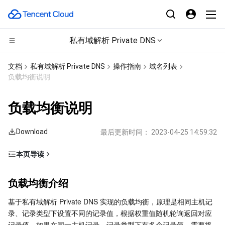
私有域解析 Private DNS
计算
文档
私有域解析 Private DNS
操作指南
域名列表
负载均衡说明
CDN与边缘平台
云服务器
负载均衡说明
高性能计算
轻量应用服务器
边缘安全加速平台 EO
Download
最后更新时间：
2023-04-25 14:59:32
边缘计算
裸金属云服务器
内容分发网络 CDN
批量计算
本页导读
容器
GPU 云服务器
全站加速网络
高性能计算集群
边缘计算机器
负载均衡介绍
负载均衡介绍
分布式云
专用宿主机
DDoS 防护
容器服务
负载均衡示例
基于私有域解析 Private DNS 实现的负载均衡，原理是相同主机记
A 记录负载均衡
微服务
弹性伸缩
安全加速 SCDN
服务网格
本地专用集群
录、记录类型下设置不同的记录值，根据权重值随机轮询返回对应
CNAME 记录负载均衡
记录值。如果在同一主机记录、记录类型下有多个记录值，需要将