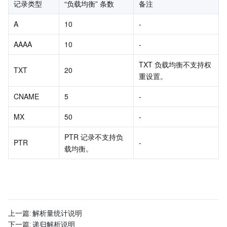
记录类型
“负载均衡” 条数
备注
AI 应用产品
共享带宽包
防火墙管理
DNSPod
腾讯乐享
Elasticsearch Service
人脸识别
A
10
-
AAAA
10
-
AI 平台产品
VPN 连接
云解析 DNS
腾讯云企业网盘
流计算 Oceanus
语音合成
腾讯云智能数智人
TXT 负载均衡不支持权
TXT
20
腾讯大模型
私有连接
数据湖计算
语音识别
人脸核身
腾讯云大模型训推平台TI-ONE
重设置。
CNAME
5
-
物联网
弹性公网 IP
腾讯云数据仓库 TCHouse-C
机器翻译
智能音乐平台
腾讯云智能体开发平台
MX
50
-
消息队列
全球应用加速
腾讯云数据仓库 TCHouse-D
文字识别
知识引擎原子能力
物联网通信
PTR 记录不支持负
PTR
-
载均衡。
通信服务
腾讯云数据仓库 TCHouse-P
人脸融合
大模型图像创作引擎
消息队列 CKafka 版
实时互动
数据开发治理平台 WeData
大模型视频创作引擎
消息队列 RocketMQ 版
短信
视频服务
腾讯云 BI
腾讯混元生3D
消息队列 RabbitMQ 版
移动推送
即时通信 IM
上一篇:
解析量统计说明
下一篇:
递归解析说明