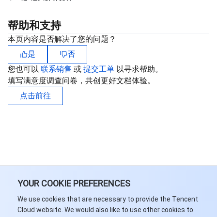
媒体点播
多模态智能数据湖 TCLake
腾讯混元大模型
消息队列 Pulsar 版
邮件推送
实时音视频
媒体直播
帮助和支持
媒体处理
大模型服务平台 TokenHub
消息队列 MQTT 版
实时互动-教育版
媒体包装
直播录制
本页内容是否解决了您的问题？
视频终端SDK
消息队列 CMQ 版
实时互动-工业能源版
媒体传输
媒体处理
是
否
您也可以
联系销售
或
提交工单
以寻求帮助。
教育服务
消息队列 CMQ
游戏多媒体引擎
云直播
应用云渲染
直播 SDK
填写满意度调查问卷，共创更好文档体验。
点击前往
医疗服务
云联络中心
云点播
云桌面
短视频 SDK
互动白板
云资源管理
腾讯特效 SDK
腾讯健康组学平台
开发者工具
数智医疗影像平台
API
Low Code
智能导诊
SDK
云市场
YOUR COOKIE PREFERENCES
监控与运维
智能预问诊
智能顾问
云原生构建
云开发 CloudBase
We use cookies that are necessary to provide the Tencent
Cloud website. We would also like to use other cookies to