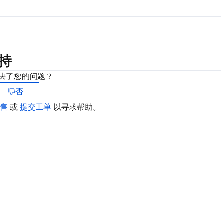
持
决了您的问题？
否
销售
或
提交工单
以寻求帮助。