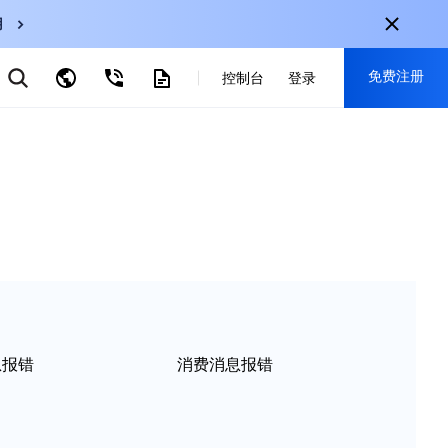
用
弹性伸缩
免费注册
CDN
控制台
登录
云数据库 MySQL
云直播
对象存储
nternational
注册获取以下福利：
nglish
-
EN
30+产品免费试用
한국어
-
KO
新用户专享优惠
日本語
-
JP
抢先体验新产品
简体中文
-
ZH
立即免费注册
ortuguês
-
PT
ahasa Indonesia
-
IND
息报错
消费消息报错
中国站
简体中文