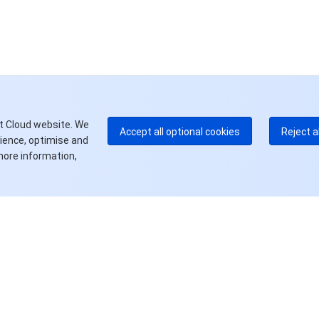
中
+8
加
+1
E
+8
更
t Cloud website. We
Accept all optional cookies
Reject a
rience, optimise and
more information,