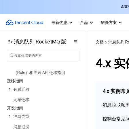
实践教程
ADP 
RocketMQ 常见概念命名规范
最新优惠
产品
解决方案
RocketMQ 客户端实践
RocketMQ 性能压测和容量评估
消息队列 RocketMQ 版
文档
消息队列 Ro
使用社区版 HTTP SDK 接入
客户端风险说明和更新指南
4.x
关于 RocketMQ 4.x 集群角色
（Role）相关云 API 迁移指引
迁移指南
有感迁移
4.x 实例
无感迁移
消息拉取频
开发指南
消息类型
控制台常见
消息过滤