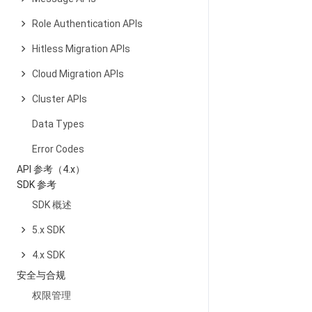
Role Authentication APIs
Hitless Migration APIs
Cloud Migration APIs
Cluster APIs
Data Types
Error Codes
API 参考（4.x）
SDK 参考
SDK 概述
5.x SDK
4.x SDK
安全与合规
权限管理