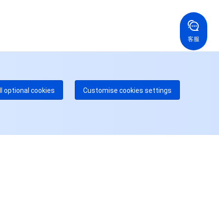
国香港
美国
52 800 906 020
+1 844 606 0804
在线支持
拿大
澳大利亚
客服
 888 605 7930
+61 1300 986 386
dgeOne 热线
付费
52 300 80699
多本地热线即将开通
咨询
ll optional cookies
Customise cookies settings