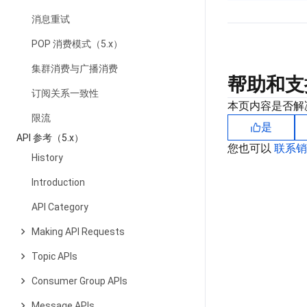
消息重试
POP 消费模式（5.x）
集群消费与广播消费
帮助和支
订阅关系一致性
本页内容是否解
限流
是
API 参考（5.x）
您也可以
联系
History
Introduction
API Category
Making API Requests
Topic APIs
Consumer Group APIs
Message APIs