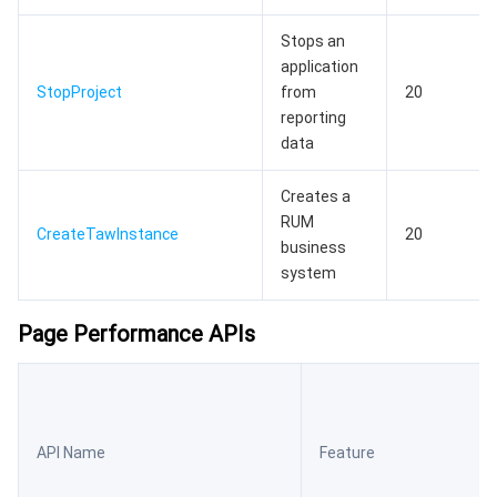
Stops an
application
StopProject
from
20
reporting
data
Creates a
RUM
CreateTawInstance
20
business
system
Page Performance APIs
API Name
Feature