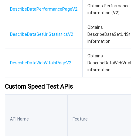
Obtains PerformancePa
DescribeDataPerformancePageV2
information (V2)
Obtains
DescribeDataSetUrlStatisticsV2
DescribeDataSetUrlStati
information
Obtains
DescribeDataWebVitalsPageV2
DescribeDataWebVitals
information
Custom Speed Test APIs
API Name
Feature