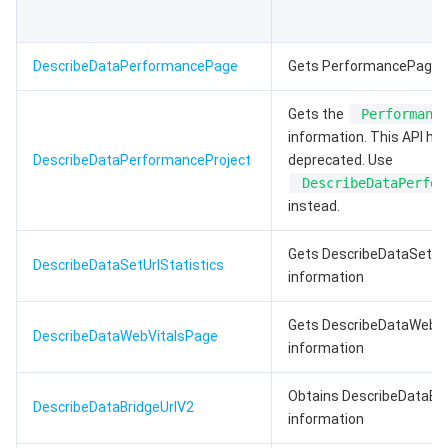
DescribeDataPerformancePage
Gets PerformancePage i
Gets the
Performanc
information. This API ha
DescribeDataPerformanceProject
deprecated. Use
DescribeDataPerfor
instead.
Gets DescribeDataSetUrl
DescribeDataSetUrlStatistics
information
Gets DescribeDataWebV
DescribeDataWebVitalsPage
information
Obtains DescribeDataBri
DescribeDataBridgeUrlV2
information