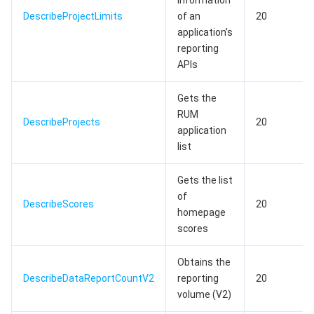
information
DescribeProjectLimits
of an
20
application’s
reporting
APIs
Gets the
RUM
DescribeProjects
20
application
list
Gets the list
of
DescribeScores
20
homepage
scores
Obtains the
DescribeDataReportCountV2
reporting
20
volume (V2)