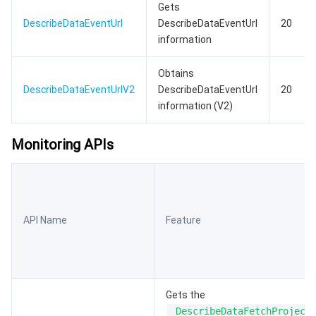
Gets
DescribeDataEventUrl
DescribeDataEventUrl
20
information
Obtains
DescribeDataEventUrlV2
DescribeDataEventUrl
20
information (V2)
Monitoring APIs
API Name
Feature
Gets the
DescribeDataFetchProject