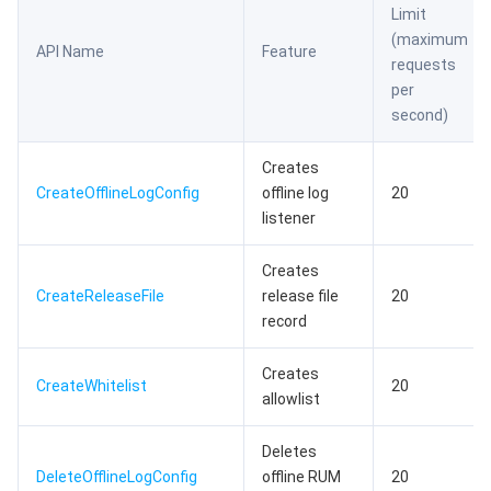
Page Performance APIs
Limit
微服务
弹性伸缩
安全加速 SCDN
服务网格
本地专用集群
(maximum
Custom Speed Test APIs
API Name
Feature
requests
Serverless
自动化助手
多网聚合加速（腾讯云聚通）
容器镜像服务
边缘可用区
弹性微服务
Custom Event APIs
per
second)
Monitoring APIs
基础存储服务
云原生分布式云中心
专属可用区
注册配置治理
云函数
Exception Analysis APIs
Creates
存储数据服务
API 网关
对象存储
CreateOfflineLogConfig
offline log
20
Page Visit APIs
listener
Static Resource Monitoring APIs
关系型数据库
文件存储
日志服务
Creates
关系型数据库TDSQL
云硬盘
数据万象
云数据库 MySQL
CreateReleaseFile
release file
20
record
NoSQL 数据库
云 HDFS
智能媒资托管
云数据库 MariaDB
TDSQL-C MySQL 版
Creates
CreateWhitelist
20
allowlist
数据库 SaaS 服务
数据加速器 GooseFS
云数据库 PostgreSQL
TDSQL MySQL 版
腾讯云分布式缓存数据库（兼容 Redis）
Deletes
网络
云数据库 SQL Server
TDSQL Boundless
云数据库 MongoDB
数据传输服务
DeleteOfflineLogConfig
offline RUM
20