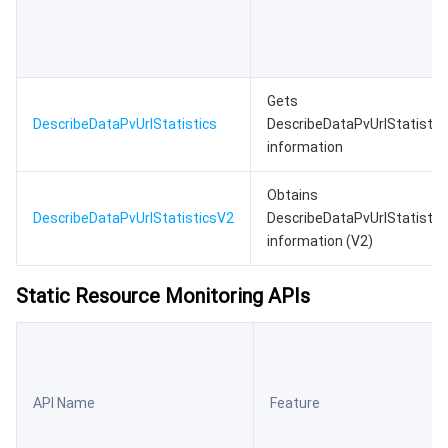
Gets
DescribeDataPvUrlStatistics
DescribeDataPvUrlStatistic
information
Obtains
DescribeDataPvUrlStatisticsV2
DescribeDataPvUrlStatistic
information (V2)
Static Resource Monitoring APIs
API Name
Feature