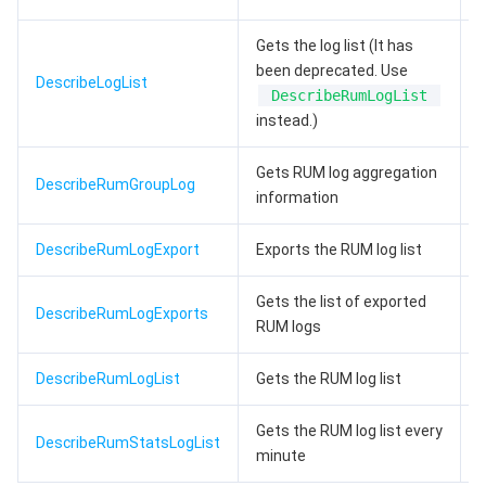
云顾问 - 混沌演练
云顾问-Tencent RTC 云助手
消息中心
Gets the log list (It has
been deprecated. Use
地域管理系统
云压测
控制台相关
DescribeLogList
DescribeRumLogList
instead.)
配额中心
费用中心
Gets RUM log aggregation
DescribeRumGroupLog
资源中心
认证信息
information
政策与规范
DescribeRumLogExport
Exports the RUM log list
第三方
Gets the list of exported
DescribeRumLogExports
RUM logs
服务计划
DescribeRumLogList
Gets the RUM log list
腾讯云培训认证
Gets the RUM log list every
DescribeRumStatsLogList
minute
合作伙伴支持计划