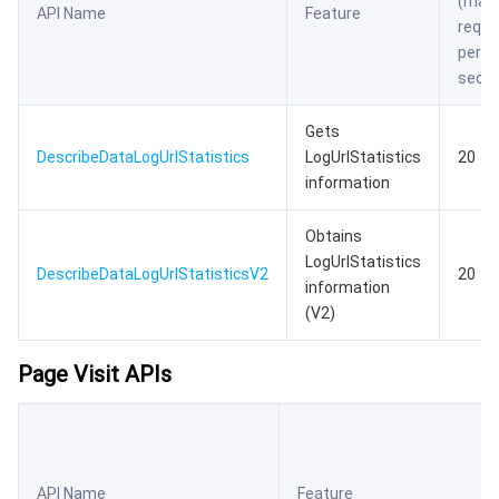
(max
API Name
Feature
reque
per
seco
Gets
DescribeDataLogUrlStatistics
LogUrlStatistics
20
information
Obtains
LogUrlStatistics
DescribeDataLogUrlStatisticsV2
20
information
(V2)
Page Visit APIs
API Name
Feature