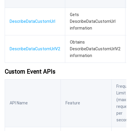
Gets
DescribeDataCustomUrl
DescribeDataCustomUrl
information
Obtains
DescribeDataCustomUrlV2
DescribeDataCustomUrlV2
information
Custom Event APIs
Freque
Limit
(maxi
API Name
Feature
reques
per
second