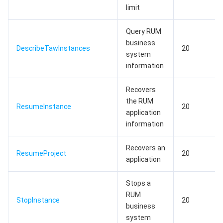
limit
Query RUM
business
DescribeTawInstances
20
system
information
Recovers
the RUM
ResumeInstance
20
application
information
Recovers an
ResumeProject
20
application
Stops a
RUM
StopInstance
20
business
system