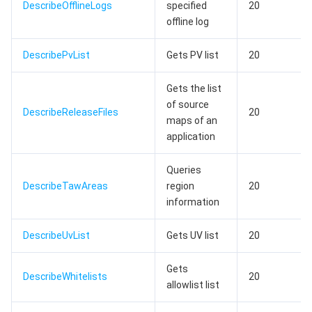
DescribeOfflineLogs
specified
20
offline log
媒体点播
多模态智能数据湖 TCLake
腾讯混元大模型
消息队列 Pulsar 版
邮件推送
实时音视频
媒体直播
DescribePvList
Gets PV list
20
媒体处理
大模型服务平台 TokenHub
消息队列 MQTT 版
实时互动-教育版
媒体包装
直播录制
Gets the list
视频终端SDK
消息队列 CMQ 版
实时互动-工业能源版
媒体传输
媒体处理
of source
DescribeReleaseFiles
20
maps of an
application
教育服务
消息队列 CMQ
游戏多媒体引擎
云直播
应用云渲染
直播 SDK
Queries
医疗服务
云联络中心
云点播
云桌面
短视频 SDK
互动白板
DescribeTawAreas
region
20
information
云资源管理
腾讯特效 SDK
腾讯健康组学平台
DescribeUvList
Gets UV list
20
开发者工具
数智医疗影像平台
API
Gets
DescribeWhitelists
20
Low Code
智能导诊
SDK
云市场
allowlist list