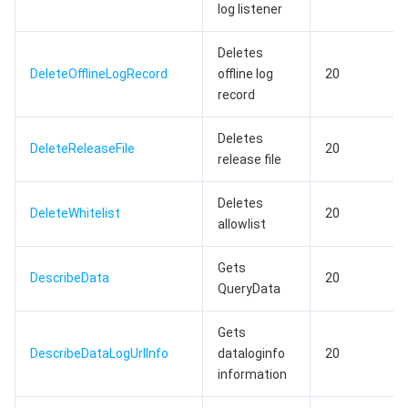
log listener
数据安全
游戏数据库 TcaplusDB
数据库专家服务
私有网络
Deletes
业务安全
云数据库 Tendis
数据库智能管家 DBbrain
负载均衡
数据安全治理中心
DeleteOfflineLogRecord
offline log
20
record
安全服务
时序数据库 CTSDB
数据库管理中心
网关负载均衡
密钥管理系统
验证码
Deletes
DeleteReleaseFile
20
release file
云安全
专线接入
凭据管理系统
文本内容安全
渗透测试服务
Deletes
应用安全
云联网
堡垒机
图片内容安全
安全服务平台
云防火墙
DeleteWhitelist
20
allowlist
域名与网站
弹性网卡
数据安全审计
音频内容安全
Web 应用防火墙
移动应用安全
Gets
DescribeData
20
QueryData
企业应用
NAT 网关
视频内容安全
主机安全
安全凭证服务
域名注册
Gets
办公协同
对等连接
账号风控平台
容器安全服务
SSL 证书
腾讯微卡
DescribeDataLogUrlInfo
dataloginfo
20
information
大数据
网络流日志
风险识别 RCE
云安全中心
私有域解析 Private DNS
腾讯电子签