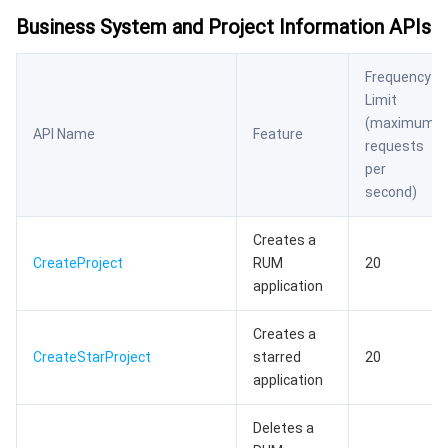
Business System and Project Information APIs
Frequency
Limit
(maximum
API Name
Feature
requests
per
second)
Creates a
CreateProject
RUM
20
application
Creates a
CreateStarProject
starred
20
application
Deletes a