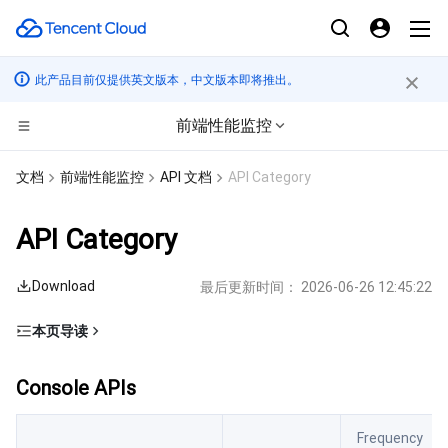
此产品目前仅提供英文版本，中文版本即将推出。
前端性能监控
计算
文档
前端性能监控
API 文档
API Category
CDN与边缘平台
云服务器
API Category
边缘计算
轻量应用服务器
边缘安全加速平台 EO
Download
最后更新时间：
2026-06-26 12:45:22
高性能计算
裸金属云服务器
内容分发网络 CDN
边缘计算机器
本页导读
Console APIs
容器
GPU 云服务器
全站加速网络
批量计算
Console APIs
Log APIs
分布式云
专用宿主机
DDoS 防护
高性能计算集群
容器服务
Business System and Project Information APIs
Frequency