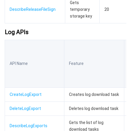
监控与运维
智能预问诊
智能顾问
云原生构建
云开发 CloudBase
Gets
DescribeReleaseFileSign
temporary
20
storage key
API 与工具
标签
腾讯云代码助手
腾讯云可观测平台
Log APIs
软件产品公告专区
云资源自动化 for Terraform
腾讯云代码分析
应用性能监控
云迁移
专有云软件
访问管理
腾讯云超级应用服务
前端性能监控
云 API
软件产品生命周期公告
L
腾讯云数据库
操作审计
云拨测
腾讯云命令行工具
腾讯专有云企业版 TCE
API Name
Feature
p
大数据
配置审计
Prometheus 监控服务
腾讯专有云PaaS平台 TCS
TDSQL
其他文档
集团账号管理
Grafana 可视化服务
大数据处理套件 TBDS
CreateLogExport
Creates log download task
操作系统
控制中心
事件总线
渠道合作伙伴
DeleteLogExport
Deletes log download task
身份识别平台
腾讯云健康看板
账号相关
TencentOS Server
Gets the list of log
DescribeLogExports
download tasks