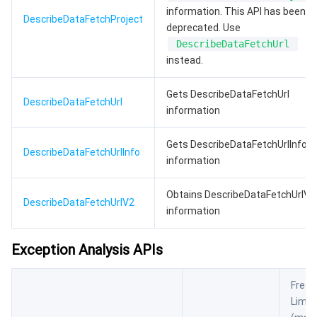
information. This API has been
DescribeDataFetchProject
deprecated. Use
DescribeDataFetchUrl
instead.
Gets DescribeDataFetchUrl
DescribeDataFetchUrl
information
Gets DescribeDataFetchUrlInfo
DescribeDataFetchUrlInfo
information
Obtains DescribeDataFetchUrlV2
DescribeDataFetchUrlV2
information
Exception Analysis APIs
Frequ
Limit