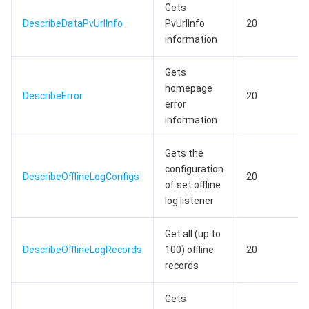
Gets
DescribeDataPvUrlInfo
PvUrlInfo
20
AI 基础产品
Anycast 公网加速
游戏安全
漏洞扫描服务
移动解析 HTTPDNS
腾讯会议
弹性 MapReduce
information
AI 应用产品
共享带宽包
防火墙管理
DNSPod
腾讯乐享
Elasticsearch Service
人脸识别
Gets
homepage
AI 平台产品
VPN 连接
云解析 DNS
腾讯云企业网盘
流计算 Oceanus
语音合成
腾讯云智能数智人
DescribeError
20
error
information
腾讯大模型
私有连接
数据湖计算
语音识别
人脸核身
腾讯云大模型训推平台TI-ONE
Gets the
物联网
弹性公网 IP
腾讯云数据仓库 TCHouse-C
机器翻译
智能音乐平台
腾讯云智能体开发平台
configuration
DescribeOfflineLogConfigs
20
of set offline
消息队列
全球应用加速
腾讯云数据仓库 TCHouse-D
文字识别
知识引擎原子能力
物联网通信
log listener
Get all (up to
通信服务
腾讯云数据仓库 TCHouse-P
人脸融合
大模型图像创作引擎
消息队列 CKafka 版
DescribeOfflineLogRecords
100) offline
20
records
实时互动
数据开发治理平台 WeData
大模型视频创作引擎
消息队列 RocketMQ 版
短信
Gets
视频服务
腾讯云 BI
腾讯混元生3D
消息队列 RabbitMQ 版
移动推送
即时通信 IM