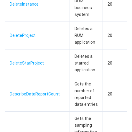
RUM
DeleteInstance
20
business
system
Deletes a
DeleteProject
RUM
20
application
Deletes a
DeleteStarProject
starred
20
application
Gets the
number of
DescribeDataReportCount
20
reported
data entries
Gets the
sampling