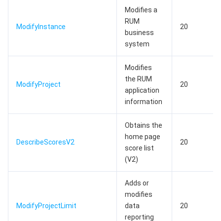
Modifies a
RUM
ModifyInstance
20
business
system
Modifies
the RUM
ModifyProject
20
application
information
Obtains the
home page
DescribeScoresV2
20
score list
(V2)
Adds or
modifies
ModifyProjectLimit
data
20
reporting