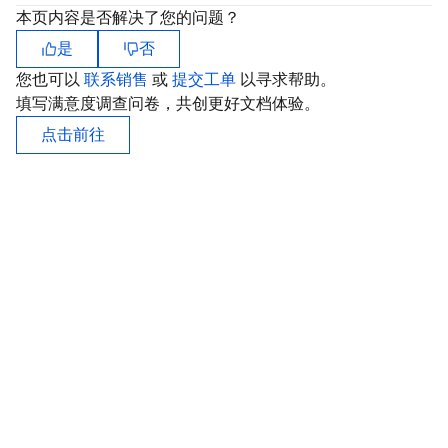
本页内容是否解决了您的问题？
Serverless
自动化助手
多网聚合加速（腾讯云聚通）
容器镜像服务
边缘可用区
弹性微服务
是
否
基础存储服务
云原生分布式云中心
专属可用区
注册配置治理
云函数
您也可以
联系销售
或
提交工单
以寻求帮助。
填写满意度调查问卷，共创更好文档体验。
存储数据服务
API 网关
对象存储
点击前往
关系型数据库
文件存储
日志服务
关系型数据库TDSQL
云硬盘
数据万象
云数据库 MySQL
NoSQL 数据库
云 HDFS
智能媒资托管
云数据库 MariaDB
TDSQL-C MySQL 版
数据库 SaaS 服务
数据加速器 GooseFS
云数据库 PostgreSQL
TDSQL MySQL 版
腾讯云分布式缓存数据库（兼容 Redis）
网络
云数据库 SQL Server
TDSQL Boundless
云数据库 MongoDB
数据传输服务
数据安全
游戏数据库 TcaplusDB
数据库专家服务
私有网络