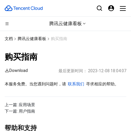
腾讯云健康看板
计算
文档
腾讯云健康看板
购买指南
CDN与边缘平台
云服务器
购买指南
边缘计算
轻量应用服务器
边缘安全加速平台 EO
Download
最后更新时间：
2023-12-08 18:04:07
高性能计算
裸金属云服务器
内容分发网络 CDN
边缘计算机器
本服务免费。当您遇到问题时，请 
联系我们
 寻求相应的帮助。
容器
GPU 云服务器
全站加速网络
批量计算
上一篇:
应用场景
分布式云
专用宿主机
DDoS 防护
高性能计算集群
容器服务
下一篇:
用户指南
微服务
弹性伸缩
安全加速 SCDN
服务网格
本地专用集群
帮助和支持