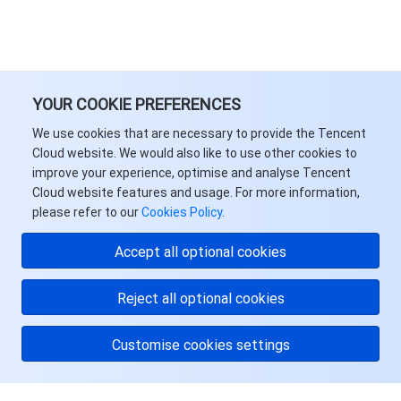
业务安全
云数据库 Tendis
数据库智能管家 DBbrain
负载均衡
数据安全治理中心
安全服务
时序数据库 CTSDB
数据库管理中心
网关负载均衡
密钥管理系统
验证码
YOUR COOKIE PREFERENCES
云安全
专线接入
凭据管理系统
文本内容安全
渗透测试服务
We use cookies that are necessary to provide the Tencent
Cloud website. We would also like to use other cookies to
应用安全
云联网
堡垒机
图片内容安全
安全服务平台
云防火墙
improve your experience, optimise and analyse Tencent
Cloud website features and usage. For more information,
域名与网站
弹性网卡
数据安全审计
音频内容安全
Web 应用防火墙
移动应用安全
please refer to our
Cookies Policy
.
Accept all optional cookies
企业应用
NAT 网关
视频内容安全
主机安全
安全凭证服务
域名注册
Reject all optional cookies
办公协同
对等连接
账号风控平台
容器安全服务
SSL 证书
腾讯微卡
Customise cookies settings
大数据
网络流日志
风险识别 RCE
云安全中心
私有域解析 Private DNS
腾讯电子签
AI 基础产品
Anycast 公网加速
游戏安全
漏洞扫描服务
移动解析 HTTPDNS
腾讯会议
弹性 MapReduce