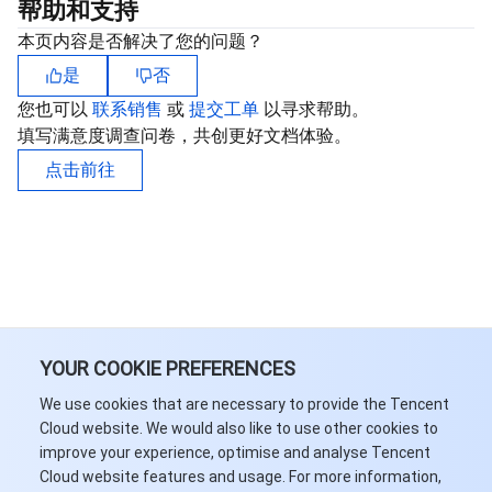
帮助和支持
业务安全
云数据库 Tendis
数据库智能管家 DBbrain
负载均衡
数据安全治理中心
本页内容是否解决了您的问题？
是
否
安全服务
时序数据库 CTSDB
数据库管理中心
网关负载均衡
密钥管理系统
验证码
您也可以
联系销售
或
提交工单
以寻求帮助。
填写满意度调查问卷，共创更好文档体验。
云安全
专线接入
凭据管理系统
文本内容安全
渗透测试服务
点击前往
应用安全
云联网
堡垒机
图片内容安全
安全服务平台
云防火墙
域名与网站
弹性网卡
数据安全审计
音频内容安全
Web 应用防火墙
移动应用安全
企业应用
NAT 网关
视频内容安全
主机安全
安全凭证服务
域名注册
YOUR COOKIE PREFERENCES
办公协同
对等连接
账号风控平台
容器安全服务
SSL 证书
腾讯微卡
We use cookies that are necessary to provide the Tencent
大数据
网络流日志
风险识别 RCE
云安全中心
私有域解析 Private DNS
腾讯电子签
Cloud website. We would also like to use other cookies to
improve your experience, optimise and analyse Tencent
Cloud website features and usage. For more information,
AI 基础产品
Anycast 公网加速
游戏安全
漏洞扫描服务
移动解析 HTTPDNS
腾讯会议
弹性 MapReduce