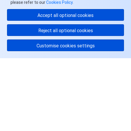
please refer to our
Cookies Policy
.
AI 应用产品
共享带宽包
防火墙管理
DNSPod
腾讯乐享
Elasticsearch Service
人脸识别
你好，我可以回答您的
Accept all optional cookies
问题，或者为您联系一
AI 平台产品
VPN 连接
云解析 DNS
腾讯云企业网盘
流计算 Oceanus
语音合成
腾讯云智能数智人
位顾问。
Reject all optional cookies
腾讯大模型
私有连接
数据湖计算
语音识别
人脸核身
腾讯云大模型训推平台TI-ONE
Customise cookies settings
物联网
弹性公网 IP
腾讯云数据仓库 TCHouse-C
机器翻译
智能音乐平台
腾讯云智能体开发平台
关于腾讯云
消息队列
全球应用加速
腾讯云数据仓库 TCHouse-D
文字识别
知识引擎原子能力
物联网通信
服务与支持
通信服务
腾讯云数据仓库 TCHouse-P
人脸融合
大模型图像创作引擎
消息队列 CKafka 版
资源
实时互动
数据开发治理平台 WeData
大模型视频创作引擎
消息队列 RocketMQ 版
短信
用户中心
视频服务
腾讯云 BI
腾讯混元生3D
消息队列 RabbitMQ 版
移动推送
即时通信 IM
Facebook