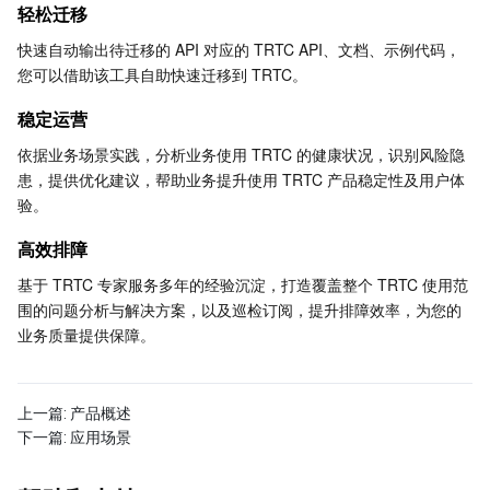
轻松迁移
Serverless
自动化助手
多网聚合加速（腾讯云聚通）
容器镜像服务
边缘可用区
弹性微服务
快速自动输出待迁移的 API 对应的 TRTC API、文档、示例代码，
您可以借助该工具自助快速迁移到 TRTC。
基础存储服务
云原生分布式云中心
专属可用区
注册配置治理
云函数
稳定运营
存储数据服务
API 网关
对象存储
依据业务场景实践，分析业务使用 TRTC 的健康状况，识别风险隐
患，提供优化建议，帮助业务提升使用 TRTC 产品稳定性及用户体
关系型数据库
文件存储
日志服务
验。
高效排障
关系型数据库TDSQL
云硬盘
数据万象
云数据库 MySQL
基于 TRTC 专家服务多年的经验沉淀，打造覆盖整个 TRTC 使用范
NoSQL 数据库
云 HDFS
智能媒资托管
云数据库 MariaDB
TDSQL-C MySQL 版
围的问题分析与解决方案，以及巡检订阅，提升排障效率，为您的
业务质量提供保障。
数据库 SaaS 服务
数据加速器 GooseFS
云数据库 PostgreSQL
TDSQL MySQL 版
腾讯云分布式缓存数据库（兼容 Redis）
网络
云数据库 SQL Server
TDSQL Boundless
云数据库 MongoDB
数据传输服务
上一篇:
产品概述
下一篇:
应用场景
数据安全
游戏数据库 TcaplusDB
数据库专家服务
私有网络