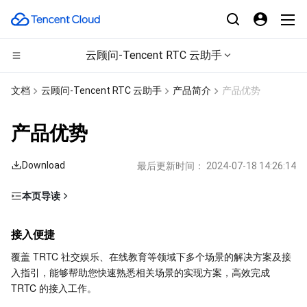
云顾问-Tencent RTC 云助手
计算
文档
云顾问-Tencent RTC 云助手
产品简介
产品优势
CDN与边缘平台
云服务器
产品优势
边缘计算
轻量应用服务器
边缘安全加速平台 EO
Download
最后更新时间：
2024-07-18 14:26:14
高性能计算
裸金属云服务器
内容分发网络 CDN
边缘计算机器
本页导读
接入便捷
容器
GPU 云服务器
全站加速网络
批量计算
接入便捷
轻松迁移
分布式云
专用宿主机
DDoS 防护
高性能计算集群
容器服务
覆盖 TRTC 社交娱乐、在线教育等领域下多个场景的解决方案及接
稳定运营
入指引，能够帮助您快速熟悉相关场景的实现方案，高效完成 
高效排障
微服务
弹性伸缩
安全加速 SCDN
服务网格
本地专用集群
TRTC 的接入工作。