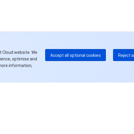
中
+8
加
+1
E
+8
更
t Cloud website. We
Accept all optional cookies
Reject a
rience, optimise and
more information,
资源