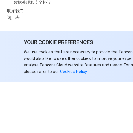
数据处理和安全协议
联系我们
词汇表
YOUR COOKIE PREFERENCES
We use cookies that are necessary to provide the Tencen
would also like to use other cookies to improve your expe
analyse Tencent Cloud website features and usage. For 
please refer to our
Cookies Policy
.
关于腾讯云
服务与支持