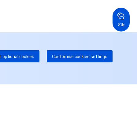
国香港
美国
52 800 906 020
+1 844 606 0804
在线支持
拿大
澳大利亚
客服
 888 605 7930
+61 1300 986 386
dgeOne 热线
付费
52 300 80699
多本地热线即将开通
咨询
ll optional cookies
Customise cookies settings
用户中心