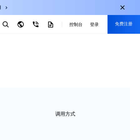
用
弹性伸缩
免费注册
CDN
控制台
登录
云数据库 MySQL
云直播
对象存储
nternational
注册获取以下福利：
nglish
-
EN
30+产品免费试用
한국어
-
KO
新用户专享优惠
日本語
-
JP
抢先体验新产品
简体中文
-
ZH
立即免费注册
ortuguês
-
PT
ahasa Indonesia
-
IND
调用方式
中国站
简体中文