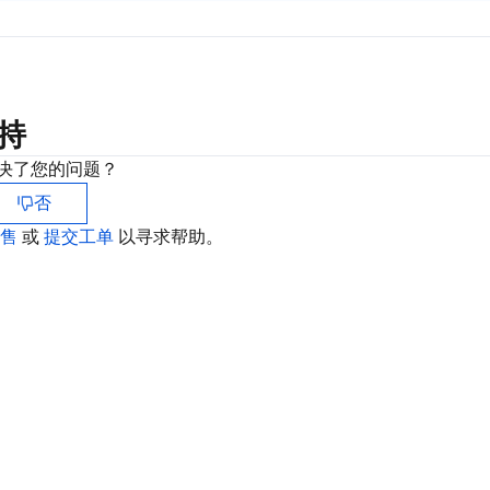
持
决了您的问题？
否
销售
或
提交工单
以寻求帮助。