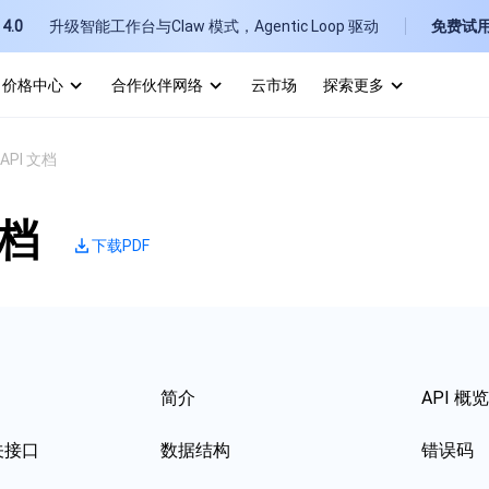
4.0
升级智能工作台与Claw 模式，Agentic Loop 驱动
免费试
价格中心
合作伙伴网络
云市场
探索更多
I
API 文档
E
文档
下载PDF
P
B
简介
API 概览
关接口
数据结构
错误码