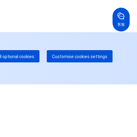
国香港
美国
52 800 906 020
+1 844 606 0804
在线支持
拿大
澳大利亚
客服
 888 605 7930
+61 1300 986 386
dgeOne 热线
付费
52 300 80699
多本地热线即将开通
咨询
ll optional cookies
Customise cookies settings
用户中心