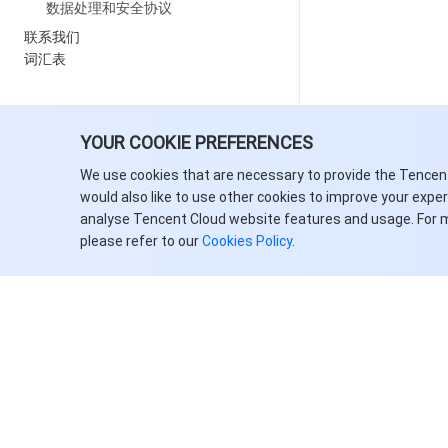
数据处理和安全协议
联系我们
词汇表
YOUR COOKIE PREFERENCES
We use cookies that are necessary to provide the Tencen
would also like to use other cookies to improve your expe
analyse Tencent Cloud website features and usage. For 
please refer to our
Cookies Policy
.
关于腾讯云
服务与支持