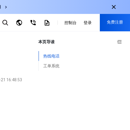
用
弹性伸缩
免费注册
CDN
控制台
登录
云数据库 MySQL
云直播
对象存储
nternational
本页导读
注册获取以下福利：
nglish
-
EN
30+产品免费试用
热线电话
한국어
-
KO
新用户专享优惠
工单系统
日本語
-
JP
抢先体验新产品
-21 16:48:53
简体中文
-
ZH
立即免费注册
ortuguês
-
PT
ahasa Indonesia
-
IND
中国站
简体中文