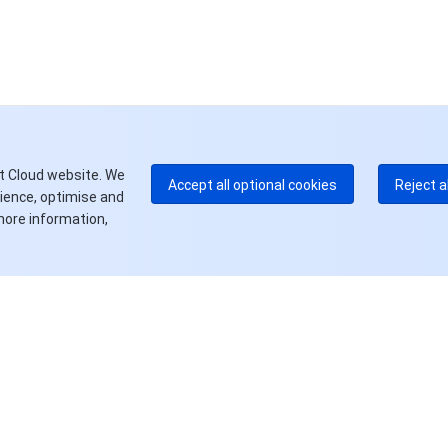
中
+8
加
+1
E
+8
更
t Cloud website. We
Accept all optional cookies
Reject a
rience, optimise and
more information,
资源