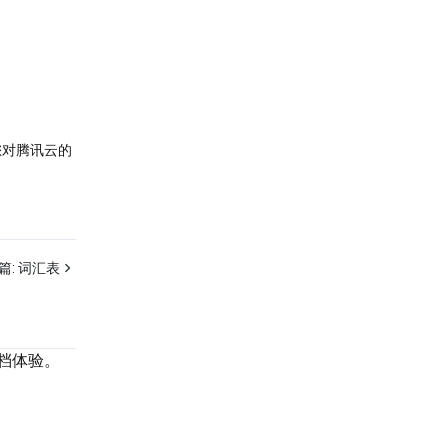
您对腾讯云的
篇:
词汇表
档体验。