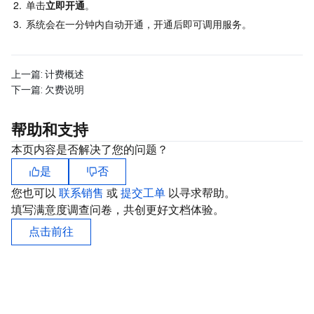
2.
单击
立即开通
。
业务安全
云数据库 Tendis
数据库智能管家 DBbrain
负载均衡
数据安全治理中心
3.
系统会在一分钟内自动开通，开通后即可调用服务。
安全服务
时序数据库 CTSDB
数据库管理中心
网关负载均衡
密钥管理系统
验证码
上一篇:
计费概述
下一篇:
欠费说明
云安全
专线接入
凭据管理系统
文本内容安全
渗透测试服务
帮助和支持
应用安全
云联网
堡垒机
图片内容安全
安全服务平台
云防火墙
本页内容是否解决了您的问题？
域名与网站
弹性网卡
数据安全审计
音频内容安全
Web 应用防火墙
移动应用安全
是
否
您也可以
联系销售
或
提交工单
以寻求帮助。
企业应用
NAT 网关
视频内容安全
主机安全
安全凭证服务
域名注册
填写满意度调查问卷，共创更好文档体验。
点击前往
办公协同
对等连接
账号风控平台
容器安全服务
SSL 证书
腾讯微卡
大数据
网络流日志
风险识别 RCE
云安全中心
私有域解析 Private DNS
腾讯电子签
AI 基础产品
Anycast 公网加速
游戏安全
漏洞扫描服务
移动解析 HTTPDNS
腾讯会议
弹性 MapReduce