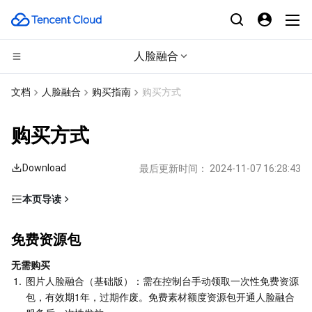
人脸融合
CDN与边缘平台
文档
人脸融合
购买指南
购买方式
计算
边缘安全加速平台 EO
购买方式
边缘计算
内容分发网络 CDN
云服务器
Download
最后更新时间：
2024-11-07 16:28:43
高性能计算
全站加速网络
轻量应用服务器
边缘计算机器
本页导读
免费资源包
容器
DDoS 防护
裸金属云服务器
批量计算
免费资源包
预付费
分布式云
安全加速 SCDN
GPU 云服务器
高性能计算集群
容器服务
无需购买
后付费
1.
图片人脸融合（基础版）：需在控制台手动领取一次性免费资源
微服务
多网聚合加速（腾讯云聚通）
专用宿主机
服务网格
本地专用集群
包，有效期1年，过期作废。免费素材额度资源包开通人脸融合