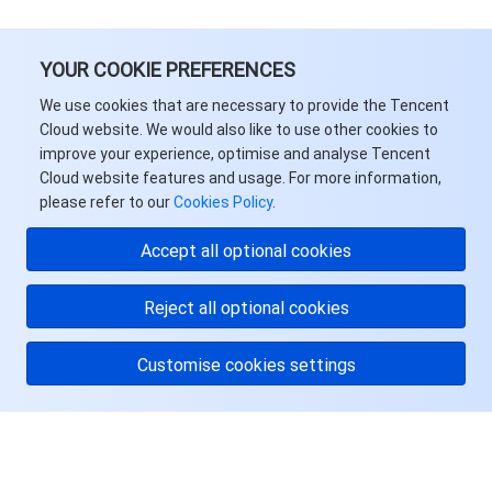
AI 应用产品
共享带宽包
防火墙管理
DNSPod
腾讯乐享
Elasticsearch Service
人脸识别
YOUR COOKIE PREFERENCES
AI 平台产品
VPN 连接
云解析 DNS
腾讯云企业网盘
流计算 Oceanus
语音合成
腾讯云智能数智人
We use cookies that are necessary to provide the Tencent
Cloud website. We would also like to use other cookies to
improve your experience, optimise and analyse Tencent
腾讯大模型
私有连接
数据湖计算
语音识别
人脸核身
腾讯云大模型训推平台TI-ONE
Cloud website features and usage. For more information,
please refer to our
Cookies Policy
.
物联网
弹性公网 IP
腾讯云数据仓库 TCHouse-C
机器翻译
智能音乐平台
腾讯云智能体开发平台
Accept all optional cookies
消息队列
全球应用加速
腾讯云数据仓库 TCHouse-D
文字识别
知识引擎原子能力
物联网通信
Reject all optional cookies
通信服务
腾讯云数据仓库 TCHouse-P
人脸融合
大模型图像创作引擎
消息队列 CKafka 版
Customise cookies settings
实时互动
数据开发治理平台 WeData
大模型视频创作引擎
消息队列 RocketMQ 版
短信
视频服务
腾讯云 BI
腾讯混元生3D
消息队列 RabbitMQ 版
移动推送
即时通信 IM
关于腾讯云
服务与支持