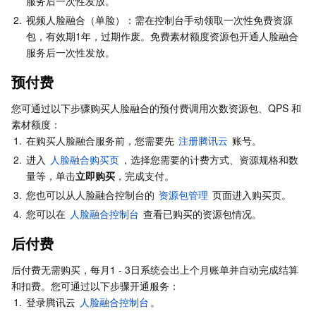
服务后一次性发放。
Serverless
弹性伸缩
容器镜像服务
边缘可用区
弹性微服务
2.
视频人脸融合（单脸）：需在控制台手动领取一次性免费资源
包，有效期1年，过期作废。免费素材额度资源包开通人脸融合
基础存储服务
自动化助手
云原生分布式云中心
专属可用区
API 网关
云函数
服务后一次性发放。
预付费
存储数据服务
注册配置治理
对象存储
您可通过以下步骤购买人脸融合的预付费调用次数资源包、QPS 和
关系型数据库
文件存储
日志服务
素材额度：
1.
在购买人脸融合服务前，您需要先 
注册腾讯云
 账号。
2.
关系型数据库TDSQL
进入 
云硬盘
数据万象
云数据库 MySQL
人脸融合购买页
，选择您需要的计费方式、资源规格和数
量等，单击
立即购买
，完成支付。
3.
您也可以从人脸融合控制台的 
资源包管理
 页面进入购买页。
NoSQL 数据库
云 HDFS
智能媒资托管
云数据库 MariaDB
TDSQL-C MySQL 版
4.
您可以在 
人脸融合控制台
 查看已购买的资源包情况。
数据库 SaaS 服务
数据加速器 GooseFS
云数据库 PostgreSQL
TDSQL MySQL 版
腾讯云分布式缓存数据库（兼容 Redis）
后付费
网络
云数据库 SQL Server
TDSQL Boundless
云数据库 MongoDB
数据传输服务
后付费无需购买，每月1 - 3日系统会出上个月账单并自动完成结算
和扣费。您可通过以下步骤开通服务：
1.
登录腾讯云 
人脸融合控制台
。
数据安全
游戏数据库 TcaplusDB
数据库专家服务
私有网络