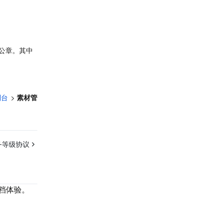
盖公章。其中
制台
 > 
素材管
务等级协议
档体验。