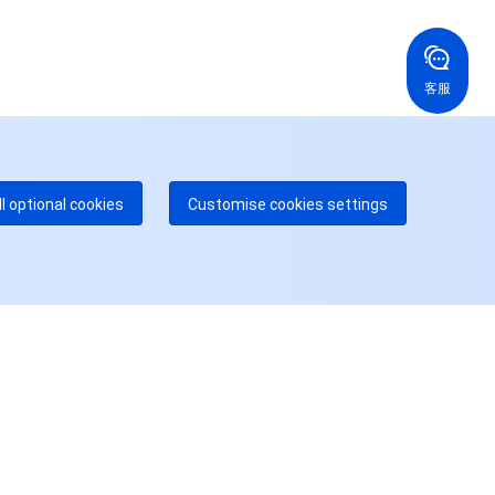
国香港
美国
52 800 906 020
+1 844 606 0804
在线支持
拿大
澳大利亚
客服
 888 605 7930
+61 1300 986 386
dgeOne 热线
付费
52 300 80699
多本地热线即将开通
咨询
ll optional cookies
Customise cookies settings
用户中心