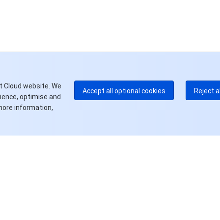
中
+8
加
+1
E
+8
更
t Cloud website. We
Accept all optional cookies
Reject a
rience, optimise and
more information,
资源