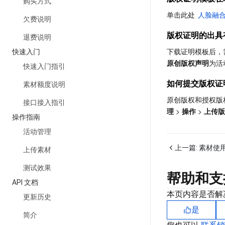
购买方式
单击此处 
人脸融
欠费说明
版权证明的出具
退费说明
下载证明模板后，需
快速入门
原创版权声明
为活
快速入门指引
如何提交版权证
素材额度说明
原创版权和授权版
接口接入指引
理
 > 
操作
 > 
上传版
操作指南
活动管理
上一篇:
素材使
上传素材
测试效果
帮助和支
API 文档
本页内容是否解
更新历史
是
简介