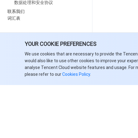
数据处理和安全协议
联系我们
词汇表
YOUR COOKIE PREFERENCES
We use cookies that are necessary to provide the Tencen
would also like to use other cookies to improve your expe
analyse Tencent Cloud website features and usage. For 
please refer to our
Cookies Policy
.
关于腾讯云
服务与支持