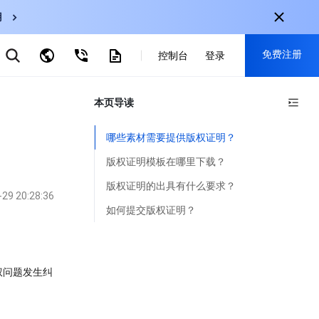
用
弹性伸缩
免费注册
控制台
登录
CDN
云数据库 MySQL
云直播
对象存储
nternational
本页导读
注册获取以下福利：
nglish
-
EN
30+产品免费试用
哪些素材需要提供版权证明？
한국어
-
KO
新用户专享优惠
版权证明模板在哪里下载？
日本語
-
JP
抢先体验新产品
版权证明的出具有什么要求？
-29 20:28:36
简体中文
-
ZH
立即免费注册
如何提交版权证明？
ortuguês
-
PT
ahasa Indonesia
-
IND
权问题发生纠
中国站
简体中文