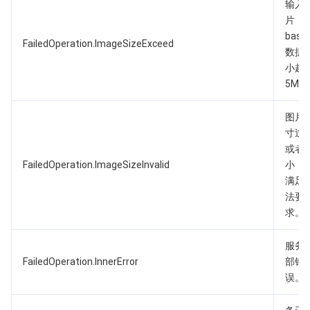
输入
片
base
FailedOperation.ImageSizeExceed
数据
小超
5M。
图片
寸过
或者
FailedOperation.ImageSizeInvalid
小；
满足
法要
求。
服务
FailedOperation.InnerError
部错
误。