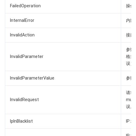
媒体点播
多模态智能数据湖 TCLake
腾讯混元大模型
消息队列 Pulsar 版
邮件推送
实时音视频
媒体直播
FailedOperation
操作
媒体处理
大模型服务平台 TokenHub
消息队列 MQTT 版
实时互动-教育版
媒体包装
直播录制
InternalError
内部
视频终端SDK
消息队列 CMQ 版
实时互动-工业能源版
媒体传输
媒体处理
InvalidAction
接口
教育服务
消息队列 CMQ
游戏多媒体引擎
云直播
应用云渲染
直播 SDK
参数
InvalidParameter
格式
医疗服务
云联络中心
云点播
云桌面
短视频 SDK
互动白板
误）
云资源管理
InvalidParameterValue
腾讯特效 SDK
腾讯健康组学平台
参数
请求 
开发者工具
数智医疗影像平台
API
InvalidRequest
mult
误。
Low Code
智能导诊
SDK
云市场
IpInBlacklist
IP
监控与运维
智能预问诊
智能顾问
云原生构建
云开发 CloudBase
IP