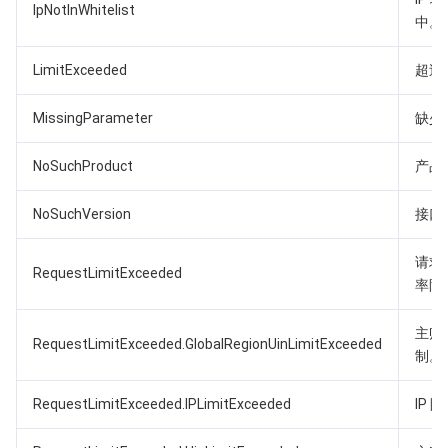
IpNotInWhitelist
API 与工具
标签
腾讯云代码助手
腾讯云可观测平台
中。
软件产品公告专区
云资源自动化 for Terraform
腾讯云代码分析
应用性能监控
云迁移
LimitExceeded
超过
专有云软件
访问管理
腾讯云超级应用服务
前端性能监控
云 API
软件产品生命周期公告
MissingParameter
缺少
腾讯云数据库
NoSuchProduct
操作审计
云拨测
腾讯云命令行工具
腾讯专有云企业版 TCE
产品
NoSuchVersion
接口
其他文档
配置审计
Prometheus 监控服务
腾讯专有云PaaS平台 TCS
TDSQL
请求
大数据
集团账号管理
Grafana 可视化服务
渠道合作伙伴
RequestLimitExceeded
率限
操作系统
控制中心
事件总线
账号相关
大数据处理套件 TBDS
主账
RequestLimitExceeded.GlobalRegionUinLimitExceeded
制。
身份识别平台
腾讯云健康看板
消息中心
TencentOS Server
RequestLimitExceeded.IPLimitExceeded
IP 
云顾问 - 混沌演练
云顾问-Tencent RTC 云助手
控制台相关