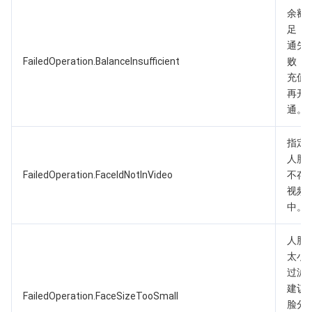
余额
足，
通失
FailedOperation.BalanceInsufficient
败，
充值
再开
通。
指定
人脸I
FailedOperation.FaceIdNotInVideo
不存
视频
中。
人脸
太小
过滤
建议
FailedOperation.FaceSizeTooSmall
脸分