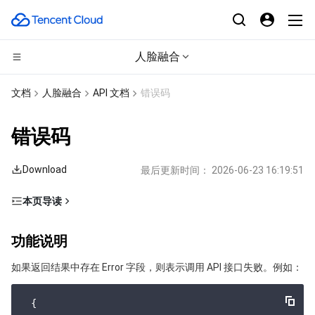
人脸融合
CDN与边缘平台
文档
人脸融合
API 文档
错误码
计算
边缘安全加速平台 EO
错误码
高性能计算
内容分发网络 CDN
云服务器
Download
最后更新时间：
2026-06-23 16:19:51
边缘计算
全站加速网络
轻量应用服务器
批量计算
本页导读
功能说明
容器
DDoS 防护
裸金属云服务器
高性能计算集群
边缘计算机器
功能说明
错误码列表
分布式云
安全加速 SCDN
GPU 云服务器
容器服务
如果返回结果中存在 Error 字段，则表示调用 API 接口失败。例如：
公共错误码
业务错误码
微服务
多网聚合加速（腾讯云聚通）
专用宿主机
服务网格
本地专用集群
 {
