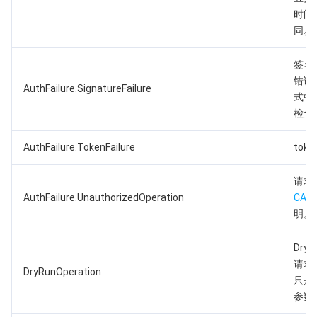
时间
AI 应用产品
共享带宽包
防火墙管理
DNSPod
腾讯乐享
Elasticsearch Service
人脸识别
同步
签名
AI 平台产品
VPN 连接
云解析 DNS
腾讯云企业网盘
流计算 Oceanus
语音合成
腾讯云智能数智人
错误
AuthFailure.SignatureFailure
式中
腾讯大模型
私有连接
数据湖计算
语音识别
人脸核身
腾讯云大模型训推平台TI-ONE
检查
物联网
弹性公网 IP
腾讯云数据仓库 TCHouse-C
机器翻译
智能音乐平台
腾讯云智能体开发平台
AuthFailure.TokenFailure
tok
消息队列
全球应用加速
腾讯云数据仓库 TCHouse-D
文字识别
知识引擎原子能力
物联网通信
请求
AuthFailure.UnauthorizedOperation
CAM
通信服务
腾讯云数据仓库 TCHouse-P
人脸融合
大模型图像创作引擎
消息队列 CKafka 版
明。
实时互动
数据开发治理平台 WeData
大模型视频创作引擎
消息队列 RocketMQ 版
短信
Dry
请求
DryRunOperation
只是多
视频服务
腾讯云 BI
腾讯混元生3D
消息队列 RabbitMQ 版
移动推送
即时通信 IM
参数