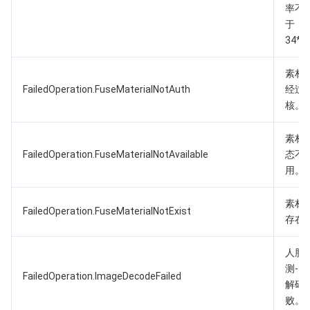
率不
于
34*3
素材
FailedOperation.FuseMaterialNotAuth
经过
核。
素材
FailedOperation.FuseMaterialNotAvailable
态不
用。
素材
FailedOperation.FuseMaterialNotExist
存在
人脸
测-图
FailedOperation.ImageDecodeFailed
解码
败。