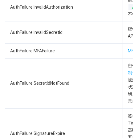
请求
AuthFailure.InvalidAuthorization
Au
业务安全
云数据库 Tendis
数据库智能管家 DBbrain
负载均衡
数据安全治理中心
不符
安全服务
时序数据库 CTSDB
数据库管理中心
网关负载均衡
密钥管理系统
验证码
密钥
AuthFailure.InvalidSecretId
API
云安全
专线接入
凭据管理系统
文本内容安全
渗透测试服务
AuthFailure.MFAFailure
MFA
应用安全
云联网
堡垒机
图片内容安全
安全服务平台
云防火墙
密钥
域名与网站
弹性网卡
数据安全审计
音频内容安全
Web 应用防火墙
移动应用安全
制台
被删
AuthFailure.SecretIdNotFound
状态
企业应用
NAT 网关
视频内容安全
主机安全
安全凭证服务
域名注册
钥是
意前
办公协同
对等连接
账号风控平台
容器安全服务
SSL 证书
腾讯微卡
签名
大数据
网络流日志
风险识别 RCE
云安全中心
私有域解析 Private DNS
腾讯电子签
Tim
器时
AuthFailure.SignatureExpire
AI 基础产品
Anycast 公网加速
游戏安全
漏洞扫描服务
移动解析 HTTPDNS
腾讯会议
弹性 MapReduce
五分