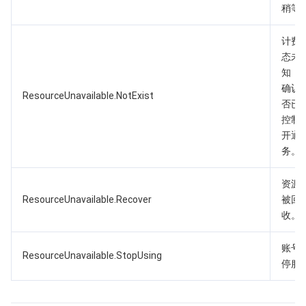
稍等
计费
态未
知，
确认
ResourceUnavailable.NotExist
否已
控制
开通
务。
资源
ResourceUnavailable.Recover
被回
收。
账号
ResourceUnavailable.StopUsing
停服