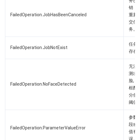
务已
销，
FailedOperation.JobHasBeenCanceled
重新
交任
务。
任务
FailedOperation.JobNotExist
存在
无法
测出
脸, 
FailedOperation.NoFaceDetected
框配
分低
阈值
参数
段或
FailedOperation.ParameterValueError
值有
误。