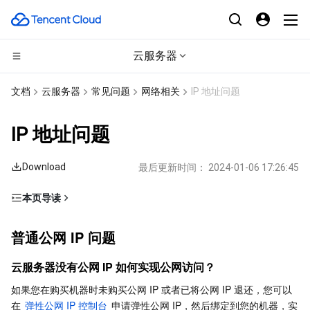
云服务器
CDN与边缘平台
文档
云服务器
常见问题
网络相关
IP 地址问题
计算
边缘安全加速平台 EO
IP 地址问题
边缘计算
内容分发网络 CDN
云服务器
Download
最后更新时间：
2024-01-06 17:26:45
高性能计算
全站加速网络
轻量应用服务器
边缘计算机器
本页导读
普通公网 IP 问题
容器
DDoS 防护
裸金属云服务器
批量计算
普通公网 IP 问题
云服务器没有公网 IP 如何实现公网访问？
分布式云
安全加速 SCDN
GPU 云服务器
高性能计算集群
容器服务
云服务器没有公网 IP 如何实现公网访问？
能否更换我的公网 IP 地址？
如果您在购买机器时未购买公网 IP 或者已将公网 IP 退还，您可以
如何保持公网 IP 地址不变？
微服务
多网聚合加速（腾讯云聚通）
专用宿主机
服务网格
本地专用集群
在 
弹性公网 IP 控制台 
申请弹性公网 IP，然后绑定到您的机器，实