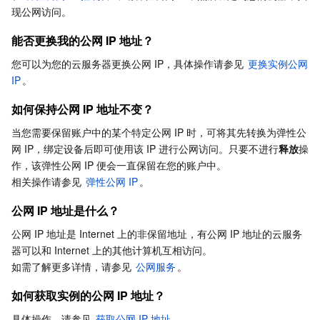
公网 IP 地址是什么？
现公网访问。
Serverless
弹性伸缩
容器镜像服务
边缘可用区
弹性微服务
如何获取实例的公网 IP 地址？
能否更换我的公网 IP 地址？
如何更换实例公网 IP？
基础存储服务
自动化助手
云原生分布式云中心
专属可用区
API 网关
云函数
您可以为您的云服务器更换公网 IP，具体操作请参见 
更换实例公网 
公网网关和带有公网 IP 的云服务器有何区别？
IP
。
存储数据服务
注册配置治理
对象存储
为什么我的云服务器更换不了公网 IP？
如何保持公网 IP 地址不变？
创建实例时未分配独立公网 IP（IPv4），创建成功后该如
关系型数据库
文件存储
日志服务
当您需要保留账户中的某个特定公网 IP 时，可将其先转换为弹性公
何获取公网 IP 地址？
网 IP，绑定设备后即可使用该 IP 进行公网访问。只要不进行
释放
操
关系型数据库TDSQL
云硬盘
数据万象
云数据库 MySQL
内网 IP 问题
作，该弹性公网 IP 便会一直保留在您的账户中。

相关操作请参见 
弹性公网 IP
。
内网 IP 地址是什么？
NoSQL 数据库
云 HDFS
智能媒资托管
云数据库 MariaDB
TDSQL-C MySQL 版
公网 IP 地址是什么？
如何获取实例的内网 IP 地址？
公网 IP 地址是 Internet 上的非保留地址，有公网 IP 地址的云服务
数据库 SaaS 服务
数据加速器 GooseFS
云数据库 PostgreSQL
TDSQL MySQL 版
腾讯云分布式缓存数据库（兼容 Redis）
除了更换公网 IP 地址，我可以更换内网 IP 地址吗？
器可以和 Internet 上的其他计算机互相访问。

如需了解更多详情，请参见 
公网服务
。
网络
云数据库 SQL Server
TDSQL Boundless
云数据库 MongoDB
数据传输服务
如何获取实例的公网 IP 地址？
数据安全
游戏数据库 TcaplusDB
数据库专家服务
私有网络
具体操作，请参见 
获取公网 IP 地址
。