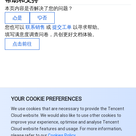
媒体点播
多模态智能数据湖 TCLake
腾讯混元大模型
消息队列 Pulsar 版
邮件推送
实时音视频
媒体直播
本页内容是否解决了您的问题？
媒体处理
大模型服务平台 TokenHub
消息队列 MQTT 版
实时互动-教育版
媒体包装
直播录制
是
否
您也可以
联系销售
或
提交工单
以寻求帮助。
视频终端SDK
消息队列 CMQ 版
实时互动-工业能源版
媒体传输
媒体处理
填写满意度调查问卷，共创更好文档体验。
点击前往
教育服务
消息队列 CMQ
游戏多媒体引擎
云直播
应用云渲染
直播 SDK
医疗服务
云联络中心
云点播
云桌面
短视频 SDK
互动白板
云资源管理
腾讯特效 SDK
腾讯健康组学平台
开发者工具
数智医疗影像平台
API
YOUR COOKIE PREFERENCES
We use cookies that are necessary to provide the Tencent
Low Code
智能导诊
SDK
云市场
Cloud website. We would also like to use other cookies to
improve your experience, optimise and analyse Tencent
监控与运维
智能预问诊
智能顾问
云原生构建
云开发 CloudBase
Cloud website features and usage. For more information,
please refer to our
Cookies Policy
.