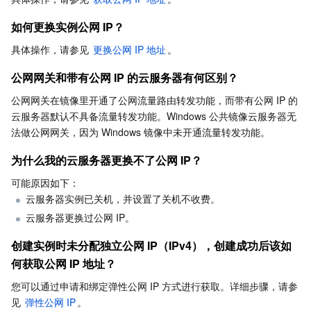
业务安全
云数据库 Tendis
数据库智能管家 DBbrain
负载均衡
数据安全治理中心
如何更换实例公网 IP？
具体操作，请参见 
更换公网 IP 地址
。
安全服务
时序数据库 CTSDB
数据库管理中心
网关负载均衡
密钥管理系统
验证码
公网网关和带有公网 IP 的云服务器有何区别？
云安全
专线接入
凭据管理系统
文本内容安全
渗透测试服务
公网网关在镜像里开通了公网流量路由转发功能，而带有公网 IP 的
云服务器默认不具备流量转发功能。Windows 公共镜像云服务器无
应用安全
云联网
堡垒机
图片内容安全
安全服务平台
云防火墙
法做公网网关，因为 Windows 镜像中未开通流量转发功能。
为什么我的云服务器更换不了公网 IP？
域名与网站
弹性网卡
数据安全审计
音频内容安全
Web 应用防火墙
移动应用安全
可能原因如下：
云服务器实例已关机，并设置了关机不收费。
企业应用
NAT 网关
视频内容安全
主机安全
安全凭证服务
域名注册
云服务器更换过公网 IP。
办公协同
对等连接
账号风控平台
容器安全服务
SSL 证书
腾讯微卡
创建实例时未分配独立公网 IP（IPv4），创建成功后该如
何获取公网 IP 地址？
大数据
网络流日志
风险识别 RCE
云安全中心
私有域解析 Private DNS
腾讯电子签
您可以通过申请和绑定弹性公网 IP 方式进行获取。详细步骤，请参
见 
弹性公网 IP
。
AI 基础产品
Anycast 公网加速
游戏安全
漏洞扫描服务
移动解析 HTTPDNS
腾讯会议
弹性 MapReduce