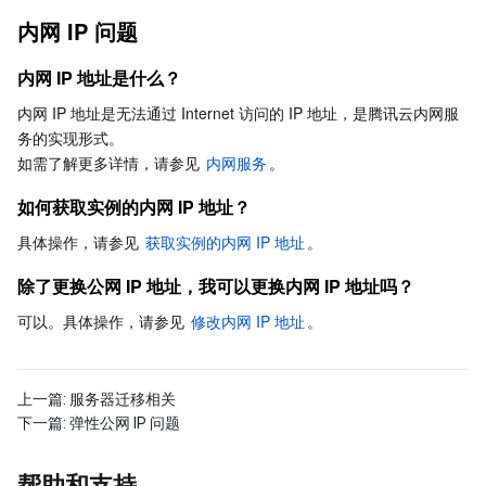
内网 IP 问题
AI 应用产品
共享带宽包
防火墙管理
DNSPod
腾讯乐享
Elasticsearch Service
人脸识别
内网 IP 地址是什么？
AI 平台产品
VPN 连接
云解析 DNS
腾讯云企业网盘
流计算 Oceanus
语音合成
腾讯云智能数智人
内网 IP 地址是无法通过 Internet 访问的 IP 地址，是腾讯云内网服
务的实现形式。

腾讯大模型
私有连接
数据湖计算
语音识别
人脸核身
腾讯云大模型训推平台TI-ONE
如需了解更多详情，请参见 
内网服务
。
如何获取实例的内网 IP 地址？
物联网
弹性公网 IP
腾讯云数据仓库 TCHouse-C
机器翻译
智能音乐平台
腾讯云智能体开发平台
具体操作，请参见 
获取实例的内网 IP 地址
。
消息队列
全球应用加速
腾讯云数据仓库 TCHouse-D
文字识别
知识引擎原子能力
物联网通信
除了更换公网 IP 地址，我可以更换内网 IP 地址吗？
可以。具体操作，请参见 
修改内网 IP 地址
。
通信服务
腾讯云数据仓库 TCHouse-P
人脸融合
大模型图像创作引擎
消息队列 CKafka 版
实时互动
数据开发治理平台 WeData
大模型视频创作引擎
消息队列 RocketMQ 版
短信
上一篇:
服务器迁移相关
下一篇:
弹性公网 IP 问题
视频服务
腾讯云 BI
腾讯混元生3D
消息队列 RabbitMQ 版
移动推送
即时通信 IM
帮助和支持