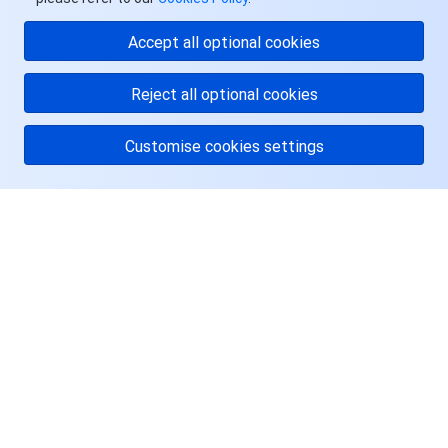
API 与工具
标签
腾讯云代码助手
腾讯云可观测平台
Accept all optional cookies
软件产品公告专区
云资源自动化 for Terraform
腾讯云代码分析
应用性能监控
云迁移
Reject all optional cookies
专有云软件
访问管理
腾讯云超级应用服务
前端性能监控
云 API
软件产品生命周期公告
Customise cookies settings
腾讯云数据库
操作审计
云拨测
腾讯云命令行工具
腾讯专有云企业版 TCE
关于腾讯云
其他文档
配置审计
Prometheus 监控服务
腾讯专有云PaaS平台 TCS
TDSQL
服务与支持
大数据
集团账号管理
Grafana 可视化服务
渠道合作伙伴
资源
操作系统
控制中心
事件总线
账号相关
大数据处理套件 TBDS
用户中心
身份识别平台
腾讯云健康看板
消息中心
TencentOS Server
Facebook
云顾问 - 混沌演练
云顾问-Tencent RTC 云助手
控制台相关
Twitter