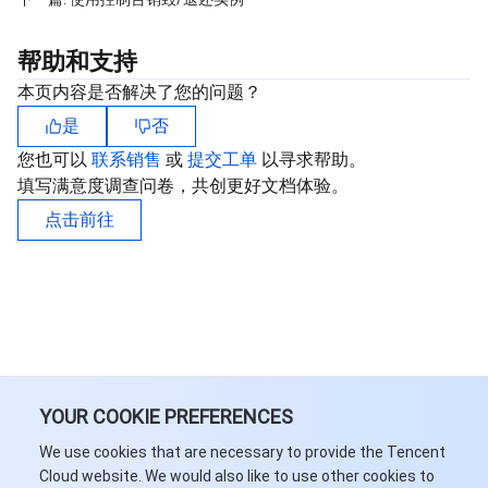
API 与工具
标签
腾讯云代码助手
腾讯云可观测平台
帮助和支持
软件产品公告专区
云资源自动化 for Terraform
腾讯云代码分析
应用性能监控
云迁移
本页内容是否解决了您的问题？
是
否
专有云软件
访问管理
腾讯云超级应用服务
前端性能监控
云 API
软件产品生命周期公告
您也可以
联系销售
或
提交工单
以寻求帮助。
腾讯云数据库
操作审计
云拨测
腾讯云命令行工具
腾讯专有云企业版 TCE
填写满意度调查问卷，共创更好文档体验。
点击前往
大数据
配置审计
Prometheus 监控服务
腾讯专有云PaaS平台 TCS
TDSQL
其他文档
集团账号管理
Grafana 可视化服务
大数据处理套件 TBDS
操作系统
控制中心
事件总线
渠道合作伙伴
身份识别平台
腾讯云健康看板
账号相关
TencentOS Server
YOUR COOKIE PREFERENCES
We use cookies that are necessary to provide the Tencent
云顾问 - 混沌演练
云顾问-Tencent RTC 云助手
消息中心
Cloud website. We would also like to use other cookies to