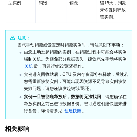
型实例
销毁
销毁
留15天，到期
未恢复则释放
AI 应用产品
共享带宽包
防火墙管理
DNSPod
腾讯乐享
Elasticsearch Service
人脸识别
该实例。
AI 平台产品
VPN 连接
云解析 DNS
腾讯云企业网盘
流计算 Oceanus
语音合成
腾讯云智能数智人
注意：
腾讯大模型
私有连接
数据湖计算
语音识别
人脸核身
腾讯云大模型训推平台TI-ONE
当您手动销毁或设置定时销毁实例时，请注意以下事项：
由您主动发起销毁的实例，在销毁过程中可能会将实例
强制关机。为避免部分数据丢失，建议您先手动将实例
物联网
弹性公网 IP
腾讯云数据仓库 TCHouse-C
机器翻译
智能音乐平台
腾讯云智能体开发平台
关机
后，再进行销毁/退还操作。
实例进入回收站后，CPU 及内存资源将被释放，后续若
消息队列
全球应用加速
腾讯云数据仓库 TCHouse-D
文字识别
知识引擎原子能力
物联网通信
您需重新恢复实例，可能出现因资源不足导致实例恢复
失败问题，请您谨慎发起销毁/退还。
通信服务
腾讯云数据仓库 TCHouse-P
人脸融合
大模型图像创作引擎
消息队列 CKafka 版
实例一旦被彻底释放后，数据将无法找回
，请您确保在
释放实例之前已进行数据备份。您可通过创建快照来进
实时互动
数据开发治理平台 WeData
大模型视频创作引擎
消息队列 RocketMQ 版
短信
行备份，详情请参见 
创建快照
。
视频服务
腾讯云 BI
腾讯混元生3D
消息队列 RabbitMQ 版
移动推送
即时通信 IM
相关影响