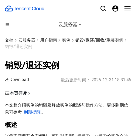
云服务器
CDN与边缘平台
文档
云服务器
用户指南
实例
销毁/退还/回收/重装实例
销毁/退还实例
计算
边缘安全加速平台 EO
销毁/退还实例
边缘计算
内容分发网络 CDN
云服务器
Download
最后更新时间：
2025-12-31 18:31:46
高性能计算
全站加速网络
轻量应用服务器
边缘计算机器
本页导读
容器
DDoS 防护
裸金属云服务器
批量计算
概述
本文档介绍实例的销毁及释放实例的概述与操作方法。更多到期信
息可参考 
分布式云
安全加速 SCDN
GPU 云服务器
高性能计算集群
容器服务
到期提醒
。
销毁/退还方式
概述
相关影响
微服务
多网聚合加速（腾讯云聚通）
专用宿主机
服务网格
本地专用集群
操作步骤
当您不需要某个实例时，可以对实例进行销毁，被销毁的实例会被