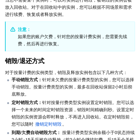
放入回收站。对于在回收站中的实例，您可以根据不同场景和需求
Serverless
弹性伸缩
容器镜像服务
边缘可用区
弹性微服务
进行续费、恢复或者释放实例。
基础存储服务
自动化助手
云原生分布式云中心
专属可用区
API 网关
云函数
注意：
如果您的账户欠费，针对您的按量计费实例，您需要先续
存储数据服务
注册配置治理
对象存储
费，然后再进行恢复。
关系型数据库
文件存储
日志服务
销毁/退还方式
关系型数据库TDSQL
云硬盘
数据万象
云数据库 MySQL
对于按量计费的实例类型，销毁及释放实例包含以下几种方式：
手动销毁方式：
针对未欠费的按量计费类型的实例，您可以选择
NoSQL 数据库
手动销毁。按量计费类型的实例，最多在回收站保留2小时后彻
云 HDFS
智能媒资托管
云数据库 MariaDB
TDSQL-C MySQL 版
底释放。
定时销毁方式：
针对按量付费类型实例设置定时销毁。您可以选
数据库 SaaS 服务
数据加速器 GooseFS
云数据库 PostgreSQL
TDSQL MySQL 版
腾讯云分布式缓存数据库（兼容 Redis）
择一个未来的时间定时销毁资源，销毁时间精确到秒。设置定时
销毁的实例资源会即时释放，不再进入回收站。在定时销毁前，
网络
云数据库 SQL Server
TDSQL Boundless
云数据库 MongoDB
数据传输服务
您可以随时 
撤销定时销毁
。
到期/欠费自动销毁方式：
 按量计费类型实例余额小于0状态持续
数据安全
游戏数据库 TcaplusDB
数据库专家服务
私有网络
2小时+15天后被自动释放（前2小时会继续扣费，后15天会关机