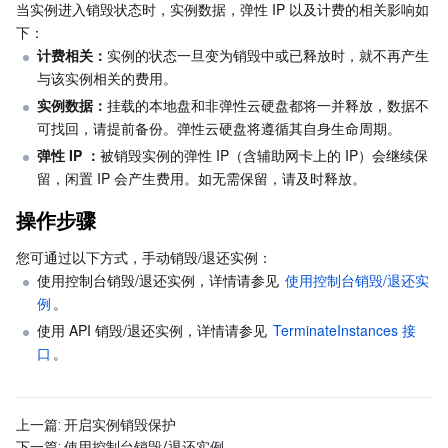
媒体点播
多模态智能数据湖 TCLake
腾讯混元大模型
消息队列 Pulsar 版
邮件推送
实时音视频
媒体直播
当实例进入销毁状态时，实例数据，弹性 IP 以及计费的相关影响如
下：
媒体处理
计费相关：
大模型服务平台 TokenHub
消息队列 MQTT 版
实时互动-教育版
媒体包装
直播录制
实例的状态一旦变为销毁中或已释放时，就不再产生
与该实例相关的费用。
实例数据：
挂载的本地盘和非弹性云硬盘都将一并释放，数据不
视频终端SDK
消息队列 CMQ 版
实时互动-工业能源版
媒体传输
媒体处理
可找回，请提前备份。弹性云硬盘将遵循其自身生命周期。
弹性 IP ：
被销毁实例的弹性 IP（含辅助网卡上的 IP）会继续保
教育服务
消息队列 CMQ
游戏多媒体引擎
云直播
应用云渲染
直播 SDK
留，闲置 IP 会产生费用。如无需保留，请及时释放。
医疗服务
云联络中心
云点播
云桌面
短视频 SDK
互动白板
操作步骤
您可通过以下方式，手动销毁/退还实例：
云资源管理
腾讯特效 SDK
腾讯健康组学平台
使用控制台销毁/退还实例，详情请参见 
使用控制台销毁/退还实
例
。
开发者工具
数智医疗影像平台
API
使用 API 销毁/退还实例，详情请参见 
TerminateInstances 接
口
。
Low Code
智能导诊
SDK
云市场
监控与运维
智能预问诊
智能顾问
云原生构建
云开发 CloudBase
上一篇:
开启实例销毁保护
下一篇:
使用控制台销毁/退还实例