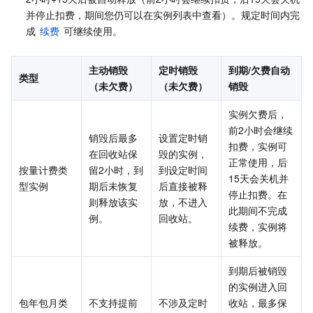
并停止扣费，期间您仍可以在实例列表中查看）。规定时间内完
业务安全
云数据库 Tendis
数据库智能管家 DBbrain
负载均衡
数据安全治理中心
成 
续费
 可继续使用。
安全服务
时序数据库 CTSDB
数据库管理中心
网关负载均衡
密钥管理系统
验证码
主动销毁
定时销毁
到期/欠费自动
类型
（未欠费）
（未欠费）
销毁
云安全
专线接入
凭据管理系统
文本内容安全
渗透测试服务
实例欠费后，
应用安全
云联网
堡垒机
图片内容安全
安全服务平台
云防火墙
前2小时会继续
销毁后最多
设置定时销
扣费，实例可
在回收站保
毁的实例，
正常使用，后
域名与网站
弹性网卡
数据安全审计
音频内容安全
Web 应用防火墙
移动应用安全
按量计费类
留2小时，到
到设定时间
15天会关机并
型实例
期后未恢复
后直接被释
停止扣费。在
企业应用
NAT 网关
视频内容安全
主机安全
安全凭证服务
域名注册
则释放该实
放，不进入
此期间不完成
例。
回收站。
续费，实例将
办公协同
对等连接
账号风控平台
容器安全服务
SSL 证书
腾讯微卡
被释放。
到期后被销毁
大数据
网络流日志
风险识别 RCE
云安全中心
私有域解析 Private DNS
腾讯电子签
的实例进入回
包年包月类
不支持提前
不涉及定时
收站，最多保
AI 基础产品
Anycast 公网加速
游戏安全
漏洞扫描服务
移动解析 HTTPDNS
腾讯会议
弹性 MapReduce