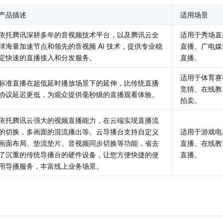
产品描述
适用场景
依托腾讯深耕多年的音视频技术平台，以及腾讯云全
适用于秀场直
球海量加速节点和领先的音视频 AI 技术，提供专业稳
直播、广电媒
定快速的直播接入和分发服务。
直播。
适用于体育赛
标准直播在超低延时播放场景下的延伸，比传统直播
竞猜、在线教
协议延迟更低，为观众提供毫秒级的直播观看体验。
拍卖。
依托腾讯云强大的视频直播能力，在云端实现直播流
的切换，多画面的混流播出等。云导播台支持自定义
适用于游戏电
画面布局、垫流垫片、音视频同步切换等功能，省去
直播、在线教
了沉重的传统导播台的硬件设备，让您方便快捷的使
直播。
用导播服务，丰富线上业务场景。