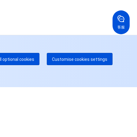
国香港
美国
52 800 906 020
+1 844 606 0804
在线支持
拿大
澳大利亚
客服
 888 605 7930
+61 1300 986 386
dgeOne 热线
付费
52 300 80699
多本地热线即将开通
咨询
ll optional cookies
Customise cookies settings