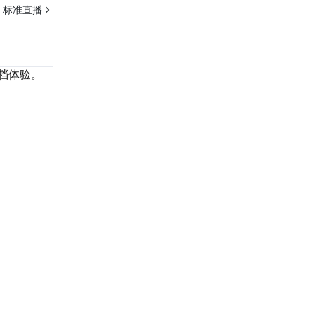
:
标准直播
档体验。
联系我们
系我们，为您的业务提供专属服务。
24/7 技术支持
果你想寻求进一步的帮助，通过工单与我们进行联络。
24/7 电话支持
免费