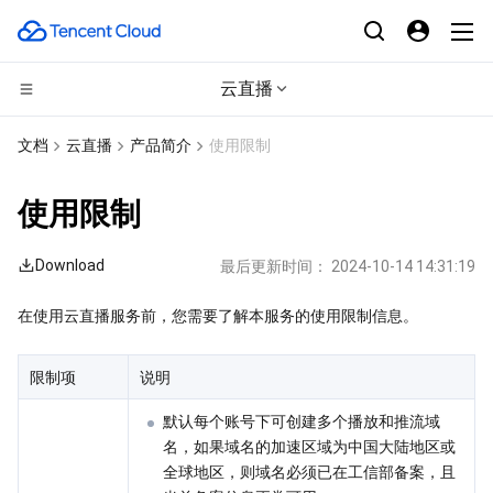
云直播
计算
文档
云直播
产品简介
使用限制
CDN与边缘平台
云服务器
使用限制
高性能计算
轻量应用服务器
边缘安全加速平台 EO
Download
最后更新时间：
2024-10-14 14:31:19
边缘计算
裸金属云服务器
内容分发网络 CDN
批量计算
在使用云直播服务前，您需要了解本服务的使用限制信息。
容器
GPU 云服务器
全站加速网络
高性能计算集群
边缘计算机器
限制项
说明
分布式云
专用宿主机
DDoS 防护
容器服务
默认每个账号下可创建多个播放和推流域
名，如果域名的加速区域为中国大陆地区或
微服务
弹性伸缩
安全加速 SCDN
服务网格
本地专用集群
全球地区，则域名必须已在工信部备案，且