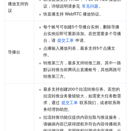
播放支持协
议，详细说明请参见 
常见问题
。
议
AI 应用产品
共享带宽包
防火墙管理
DNSPod
腾讯乐享
Elasticsearch Service
人脸识别
快直播支持 WebRTC 播放协议。
每个账号可创建5个导播台实例，删除导播
AI 平台产品
VPN 连接
云解析 DNS
腾讯云企业网盘
流计算 Oceanus
语音合成
腾讯云智能数智人
台实例后即可重新添加。若您需要多个导播
台，请 
提交工单
 申请。
腾讯大模型
私有连接
数据湖计算
语音识别
人脸核身
腾讯云大模型训推平台TI-ONE
点播输入播放列表，最多支持5个点播文
导播台
件。
物联网
弹性公网 IP
腾讯云数据仓库 TCHouse-C
机器翻译
智能音乐平台
腾讯云智能体开发平台
转推第三方，最多支持转推三路。其中一路
默认转推当前腾讯云直播账号，其他两路可
消息队列
全球应用加速
腾讯云数据仓库 TCHouse-D
文字识别
知识引擎原子能力
物联网通信
转推第三方。
通信服务
腾讯云数据仓库 TCHouse-P
人脸融合
大模型图像创作引擎
消息队列 CKafka 版
最多支持创建200个拉流转推任务。若您的
拉流转推业务量级较大，如需更大任务数需
实时互动
数据开发治理平台 WeData
大模型视频创作引擎
消息队列 RocketMQ 版
短信
求，通过 
提交工单
 联系我们，或者联系商
务经理协助您。
拉流转推功能仅提供内容拉取与推送服务，
视频服务
腾讯云 BI
腾讯混元生3D
消息队列 RabbitMQ 版
移动推送
即时通信 IM
请确保内容已获得授权并符合内容传播相关
的法律法规。若因版权问题或内容违规，云