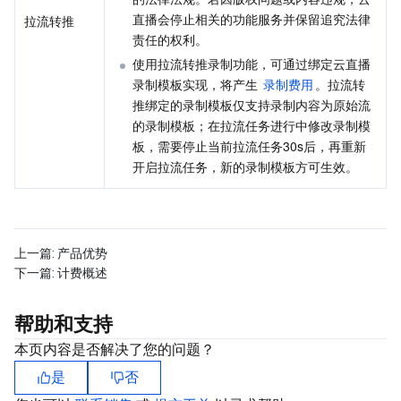
媒体点播
多模态智能数据湖 TCLake
腾讯混元大模型
消息队列 Pulsar 版
邮件推送
实时音视频
媒体直播
直播会停止相关的功能服务并保留追究法律
拉流转推
责任的权利。
媒体处理
大模型服务平台 TokenHub
消息队列 MQTT 版
实时互动-教育版
媒体包装
直播录制
使用拉流转推录制功能，可通过绑定云直播
录制模板实现，将产生 
录制费用
。拉流转
视频终端SDK
消息队列 CMQ 版
实时互动-工业能源版
媒体传输
媒体处理
推绑定的录制模板仅支持录制内容为原始流
的录制模板；在拉流任务进行中修改录制模
教育服务
消息队列 CMQ
游戏多媒体引擎
云直播
应用云渲染
直播 SDK
板，需要停止当前拉流任务30s后，再重新
开启拉流任务，新的录制模板方可生效。
医疗服务
云联络中心
云点播
云桌面
短视频 SDK
互动白板
云资源管理
腾讯特效 SDK
腾讯健康组学平台
上一篇:
产品优势
下一篇:
计费概述
开发者工具
数智医疗影像平台
API
帮助和支持
Low Code
智能导诊
SDK
云市场
本页内容是否解决了您的问题？
监控与运维
智能预问诊
智能顾问
云原生构建
云开发 CloudBase
是
否