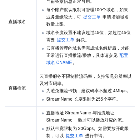
当前备案信息正常可用。
Serverless
自动化助手
多网聚合加速（腾讯云聚通）
容器镜像服务
边缘可用区
弹性微服务
每个账户默认限制可管理100个域名，如果
业务量级较大，可 
提交工单
 申请增加域名
直播域名
基础存储服务
云原生分布式云中心
专属可用区
注册配置治理
云函数
数量上限。
域名长度设置不建议超过45位，如超过45位
存储数据服务
API 网关
对象存储
需要 
提交工单
 解决。
云直播管理的域名需完成域名解析后，才能
关系型数据库
文件存储
日志服务
正常进行直播推流/播放，具体请参见 
配置
域名 CNAME
。
关系型数据库TDSQL
云硬盘
数据万象
云数据库 MySQL
云直播服务不限制推流码率，支持常见分辨率以
及对应码率。
NoSQL 数据库
云 HDFS
智能媒资托管
云数据库 MariaDB
TDSQL-C MySQL 版
直播推流
为避免推流卡顿，建议码率不超过 4Mbps。
StreamName 长度限制为255个字符。
数据库 SaaS 服务
数据加速器 GooseFS
云数据库 PostgreSQL
TDSQL MySQL 版
腾讯云分布式缓存数据库（兼容 Redis）
直播地址 StreamName 与推流地址 
网络
云数据库 SQL Server
TDSQL Boundless
云数据库 MongoDB
数据传输服务
StreamName 一致才可以播放对应的流。
默认带宽限制为 20Gbps。如需要放开此限
数据安全
游戏数据库 TcaplusDB
数据库专家服务
私有网络
制，可以 
提交工单
 进行申请。