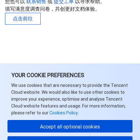
您也可以
联系销售
或
提交工单
以寻求帮助。
API 与工具
标签
腾讯云代码助手
腾讯云可观测平台
填写满意度调查问卷，共创更好文档体验。
点击前往
软件产品公告专区
云资源自动化 for Terraform
腾讯云代码分析
应用性能监控
云迁移
专有云软件
访问管理
腾讯云超级应用服务
前端性能监控
云 API
软件产品生命周期公告
腾讯云数据库
操作审计
云拨测
腾讯云命令行工具
腾讯专有云企业版 TCE
大数据
配置审计
Prometheus 监控服务
腾讯专有云PaaS平台 TCS
TDSQL
YOUR COOKIE PREFERENCES
其他文档
集团账号管理
Grafana 可视化服务
大数据处理套件 TBDS
We use cookies that are necessary to provide the Tencent
Cloud website. We would also like to use other cookies to
improve your experience, optimise and analyse Tencent
操作系统
控制中心
事件总线
渠道合作伙伴
Cloud website features and usage. For more information,
please refer to our
Cookies Policy
.
身份识别平台
腾讯云健康看板
账号相关
TencentOS Server
Accept all optional cookies
云顾问 - 混沌演练
云顾问-Tencent RTC 云助手
消息中心