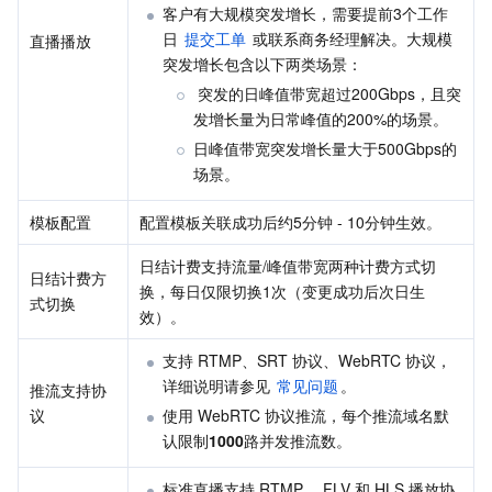
客户有大规模突发增长，需要提前3个工作
业务安全
云数据库 Tendis
数据库智能管家 DBbrain
负载均衡
数据安全治理中心
日 
提交工单
 或联系商务经理解决。大规模
直播播放
突发增长包含以下两类场景：
安全服务
时序数据库 CTSDB
数据库管理中心
网关负载均衡
密钥管理系统
验证码
 突发的日峰值带宽超过200Gbps，且突
发增长量为日常峰值的200%的场景。
云安全
专线接入
凭据管理系统
文本内容安全
渗透测试服务
日峰值带宽突发增长量大于500Gbps的
场景。    
应用安全
云联网
堡垒机
图片内容安全
安全服务平台
云防火墙
模板配置
配置模板关联成功后约5分钟 - 10分钟生效。
域名与网站
弹性网卡
数据安全审计
音频内容安全
Web 应用防火墙
移动应用安全
日结计费支持流量/峰值带宽两种计费方式切
日结计费方
换，每日仅限切换1次（变更成功后次日生
式切换
企业应用
NAT 网关
视频内容安全
主机安全
安全凭证服务
域名注册
效）。
支持 RTMP、SRT 协议、WebRTC 协议，
办公协同
对等连接
账号风控平台
容器安全服务
SSL 证书
腾讯微卡
详细说明请参见 
常见问题
。
推流支持协
议
使用 WebRTC 协议推流，每个推流域名默
大数据
网络流日志
风险识别 RCE
云安全中心
私有域解析 Private DNS
腾讯电子签
认限制
1000
路并发推流数。
AI 基础产品
Anycast 公网加速
游戏安全
漏洞扫描服务
移动解析 HTTPDNS
腾讯会议
弹性 MapReduce
标准直播支持 RTMP、 FLV 和 HLS 播放协