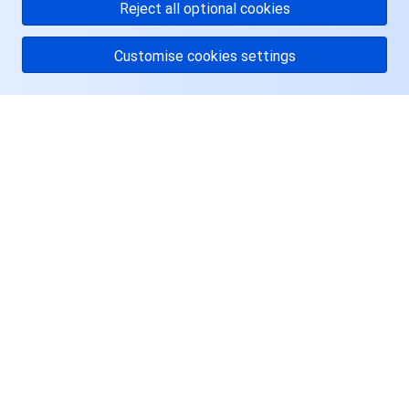
Reject all optional cookies
地域管理系统
云压测
控制台相关
Customise cookies settings
配额中心
费用中心
资源中心
认证信息
关于腾讯云
服务与支持
政策与规范
资源
第三方
用户中心
服务计划
Facebook
腾讯云培训认证
Twitter
合作伙伴支持计划
Linkedin