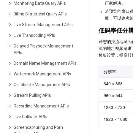
厂家解决。
Monitoring Data Query APIs
若预览的窗口
Billing Statistical Query APIs
致，可以参考
Live Stream Management APIs
低码率低分
Live Transcoding APIs
若您的拉流地址为
Delayed Playback Management
流的地址视频清晰
APIs
模板设置，提高转
Domain Name Management APIs
分辨率
Watermark Management APIs
640 × 368
Certificate Management APIs
960 × 544
Stream Pulling APIs
Recording Management APIs
1280 × 720
Live Callback APIs
1920 × 1080
Screencapturing and Porn