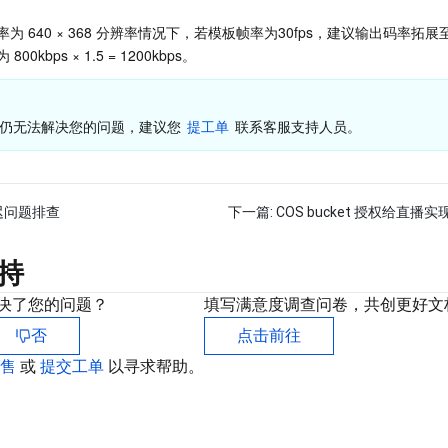
 640 × 368 分辨率情况下，若模板帧率为30fps，建议输出码率拓展至
kbps × 1.5 = 1200kbps。
法仍无法解决您的问题，建议您 
提工单
 联系客服支持人员。
迟问题排查
下一篇:
COS bucket 授权给直播
持
决了您的问题？
填写满意度调查问卷，共创更好文
否
点击前往
销售
或
提交工单
以寻求帮助。