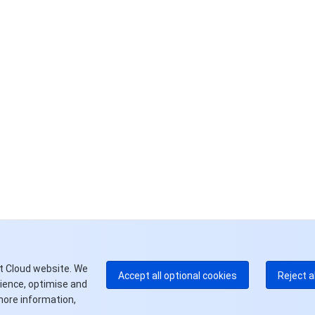
联
如
中
+8
加
+1
E
+8
更
t Cloud website. We
Accept all optional cookies
Reject a
rience, optimise and
more information,