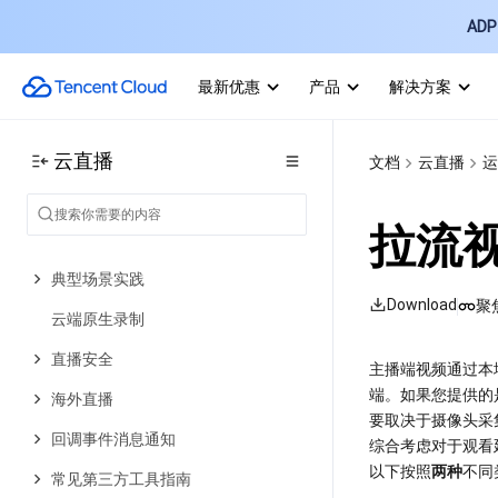
业务监控
ADP 
常用工具
最新优惠
产品
解决方案
无忧直播
CAM 访问控制
云直播
文档
云直播
运
功能实践
直播推流与播放
拉流
直播增值功能
典型场景实践
Download
聚
云端原生录制
直播安全
主播端视频通过本地
端。如果您提供的
海外直播
要取决于摄像头采
回调事件消息通知
综合考虑对于观看
以下按照
两种
不同
常见第三方工具指南