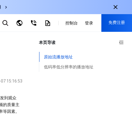
用
弹性伸缩
免费注册
CDN
控制台
登录
云数据库 MySQL
云直播
对象存储
nternational
本页导读
注册获取以下福利：
nglish
-
EN
30+产品免费试用
原始流播放地址
한국어
-
KO
新用户专享优惠
低码率低分辨率的播放地址
日本語
-
JP
抢先体验新产品
-07 15:16:53
简体中文
-
ZH
立即免费注册
ortuguês
-
PT
分发到观众
频的质量主
ahasa Indonesia
-
IND
率等因素。
中国站
简体中文