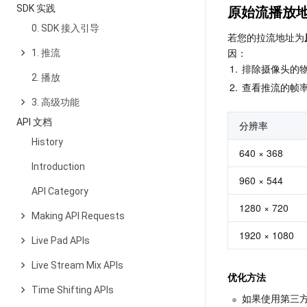
原始流播放
SDK 实践
0. SDK 接入引导
若您的拉流地址为
因：
1. 推流
1.
排除摄像头的
2. 播放
2.
查看推流的帧
3. 高级功能
API 文档
分辨率
History
640 × 368
Introduction
960 × 544
API Category
1280 × 720
Making API Requests
1920 × 1080
Live Pad APIs
Live Stream Mix APIs
优化方法
Time Shifting APIs
如果使用第三方